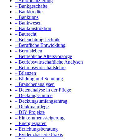
– Autofinanzierung
– Bankgeschäfte
– Bankkredite
– Banktipps
– Bankwesen
– Baukonstruktion
– Baurecht
– Beleuchtungstechnik
– Berufliche Entwicklung
– Berufsleben
– Betriebliche Altersvorsorge
– Betriebswirtschaftliche Analysen
– Betriebswirtschaftslehre
– Bilanzen
– Bildung und Schulung
– Branchenanalysen
– Datenanalyse in der Pflege
– Deckungssumme
– Deckungsumfangsantrag
– Denkmalpflege
– DIY-Projekte
– Einkommenssteigerung
– Energiesparen
– Erziehungsberatung
– Evidenzbasierte Praxis