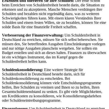
Erkennen und tolerieren Sie Ihre Schulden:
Der erste Schritt
beim Erreichen von Schuldenfreiheit besteht darin, die Situation zu
erkennen und zu akzeptieren. Manche Menschen verdrängen ihre
Schulden und bezahlen nicht regelmäßig dazu, was zu weiteren
Schwierigkeiten führen kann. Mit einem klaren Verständnis Ihrer
Schulden und einem festen Willen, sie zu bezahlen, können Sie eine
solide Basis für eine finanzielle Freiheit schaffen.
Verbesserung der Finanzverwaltung:
Um Schuldenfreiheit in
Deutschland zu erreichen, müssen Sie sich selbst beherrschen. Sie
müssen den, Sie betreffenden Ausgaben Einschränkungen vorlegen
und nur nötige Ausgaben planschein wergeben. Sie sollten ein
Budget erstellen und sich an dieses halten. Finanzen zu überwachen
ist ein wichtiges Instrument, das im Kampf gegen die
Schuldenfreiheit helfen kann.
Schuldenkonsolidierung:
Eine weitere Strategie für
Schuldenfreiheit in Deutschland besteht darin, sich für
Schuldenkonsolidierung zu entscheiden. Bei
Schuldenkonsolidierung können viele Entschuldungsprogramme
helfen, Ihre Schulden zu vereinen und Ihnen so zu helfen, Ihren
Gesamtschuldenendstand zu senken. Es gibt viele Möglichkeiten,
um Kreditkonten zu konsolidieren, wie Konsolidierungsdarlehen
oder Schuldeneintreibungsprogramme.
Finanzplanung:
Um Schuldenfreiheit in Deutschland zu erreichen,