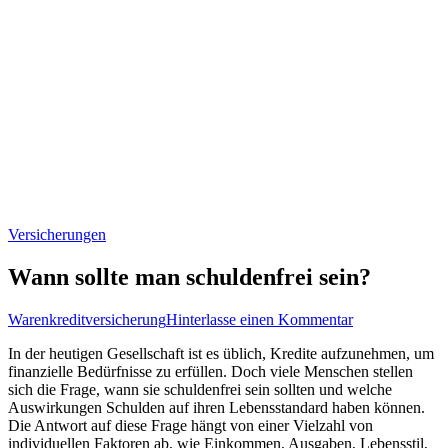
Versicherungen
Wann sollte man schuldenfrei sein?
zu
Warenkreditversicherung
Hinterlasse einen Kommentar
Wann
In der heutigen Gesellschaft ist es üblich, Kredite aufzunehmen, um
sollte
finanzielle Bedürfnisse zu erfüllen. Doch viele Menschen stellen
man
sich die Frage, wann sie schuldenfrei sein sollten und welche
schuldenfrei
Auswirkungen Schulden auf ihren Lebensstandard haben können.
sein?
Die Antwort auf diese Frage hängt von einer Vielzahl von
individuellen Faktoren ab, wie Einkommen, Ausgaben, Lebensstil,