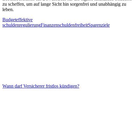
zu scheffen, um auf lange Sicht hin sorgenfrei und unabhängig zu
leben.
Budget
effektive
schuldenregulierung
Finanzen
schuldenfreiheit
Sparen
ziele
Beitragsnavigation
Wann darf Versicherer fristlos kündigen?