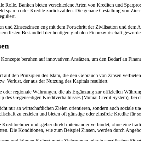
‍Rolle. ‌Banken bieten ⁢verschiedene Arten von Krediten und Sparprodu
sparen⁢ oder ⁣Kredite zurückzahlen. Die genaue⁢ Gestaltung von Zinssä
guliert.
Zinsen und ‌Zinseszinsen ⁤eng mit dem Fortschritt ⁢der ⁣Zivilisation un
einem festen ‍Bestandteil der heutigen globalen‌ Finanzwirtschaft geworde
sen
se ‌Konzepte beruhen⁢ auf innovativen Ansätzen, um den Bedarf an Finanz
⁢auf⁣ den‌ Prinzipien des‌ Islam, die den Gebrauch⁤ von Zinsen verbiete
w. Verlust, der aus der Nutzung des Kapitals ​resultiert.
oder‍ regionale ‍Währungen, ‌die⁣ als Ergänzung zur offiziellen Währ
nzip des ​Gegenseitigen Kreditverhältnisses (Mutual Credit System), bei
ht nur an ⁢wirtschaftlichen Zielen orientieren, sondern⁤ auch soziale⁤ u
haft‌ zu erzielen und bieten oft günstige ‍oder ‌zinsfreie ​Kredite für so
die ⁣Kreditnehmer und -geber direkt miteinander verbindet, ohne ‌eine ⁣tra
 möchten. Die Konditionen, wie zum Beispiel ⁣Zinsen, werden ‌durch Ange
nsen und ​können für bestimmte ‍Zielgruppen oder​ in spezifischen Situati