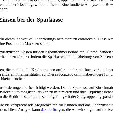
, die berücksichtigt werden müssen. Eine ‍fundierte Analyse ⁤und ‌Bew
inden.
 Zinsen bei der Sparkasse
für‌ dieses innovative⁢ Finanzierungsinstrument zu entwickeln. Diese Kre
hre Position ⁢im Markt zu stärken.
 ​zusätzlichen Kosten für den Kreditnehmer ‌beinhalten. ​Hierbei⁢ handelt
halten ⁢zu⁢ fördern. Indem die Sparkasse auf die⁢ Erhebung von Zinsen ver
n, die traditionelle Kreditoptionen aufgrund der ⁤mit ​ihnen verbundene
on anderen⁢ Finanzinstituten ab. Dieses⁤ Konzept‌ kann insbesondere für 
hkeiten⁢ suchen.
sforderungen ⁤berücksichtigt werden.​ Da ⁤die Sparkasse auf‍ Zinseinnahme
ntwickelt,‌ um mögliche ​Risiken zu minimieren und ihre ‌Liquidität ⁢sich
an die Bedürfnisse und die Zahlungsfähigkeit der⁤ Zielgruppe angepasst⁤ 
sse vielversprechende ‌Möglichkeiten‍ für ⁢Kunden und das Finanzinstitut⁢ 
erten. Diese Analyse kann
dazu beitragen
, die Auswirkungen auf⁤ die Ren