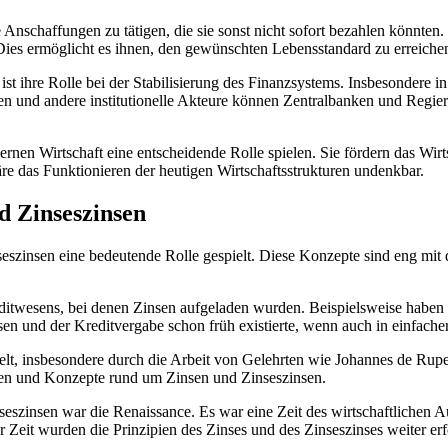
ße Anschaffungen zu tätigen, die sie sonst nicht sofort‌ bezahlen kön
Dies ‌ermöglicht ⁢es ihnen, den gewünschten​ Lebensstandard zu erreich
t ⁢ihre ⁤Rolle​ bei der Stabilisierung des‌ Finanzsystems. Insbesondere in
ken und andere institutionelle Akteure können Zentralbanken und‍ Regie
rnen ⁣Wirtschaft eine entscheidende Rolle spielen. Sie fördern das‌ 
e das‍ Funktionieren ⁣der ⁢heutigen⁤ Wirtschaftsstrukturen undenkbar.
d ⁣Zinseszinsen
nseszinsen ‌eine bedeutende Rolle ​gespielt. ⁤Diese Konzepte sind eng 
Kreditwesens, bei denen Zinsen aufgeladen wurden. Beispielsweise haben 
sen und der Kreditvergabe schon früh existierte,⁣ wenn auch in ⁤einfache
kelt, insbesondere durch die Arbeit⁣ von Gelehrten wie Johannes de Rupescis
rien und Konzepte rund‌ um Zinsen und⁢ Zinseszinsen.
szinsen war die⁣ Renaissance. Es war eine Zeit des wirtschaftlichen Au
ser Zeit wurden die Prinzipien ‍des Zinses ⁢und ⁣des Zinseszinses weiter erf