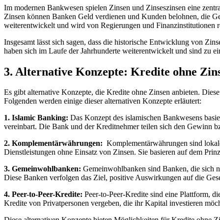
Im modernen Bankwesen spielen Zinsen und Zinseszinsen eine zentrale 
Zinsen ‌können Banken Geld verdienen und‌ Kunden belohnen, die Geld 
weiterentwickelt und wird ​von Regierungen und Finanzinstitutionen⁣ re
Insgesamt ‌lässt⁢ sich sagen, dass⁢ die ⁣historische Entwicklung von 
⁢haben sich im Laufe ‍der​ Jahrhunderte‍ weiterentwickelt und sind ⁣zu 
3. Alternative ⁤Konzepte: Kredite ​ohne Zin
Es gibt alternative​ Konzepte, die‌ Kredite⁢ ohne Zinsen anbieten. Die
Folgenden ‍werden einige dieser ⁣alternativen⁢ Konzepte erläutert:
1. Islamic Banking:
Das Konzept des islamischen​ Bankwesens basiert 
vereinbart. Die Bank ​und‍ der Kreditnehmer teilen ⁣sich ‍den Gewinn bz
2. Komplementärwährungen:
⁤ Komplementärwährungen sind lokale 
Dienstleistungen ⁢ohne Einsatz von ‌Zinsen. Sie basieren auf dem Pri
3. Gemeinwohlbanken:
⁤Gemeinwohlbanken sind Banken,⁢ die⁢ sich nic
Diese Banken verfolgen das Ziel, positive Auswirkungen auf die Gesellsc
4. Peer-to-Peer-Kredite:
Peer-to-Peer-Kredite⁣ sind eine ⁢Plattform,⁤ 
Kredite von‌ Privatpersonen ⁤vergeben,⁢ die​ ihr Kapital investieren‍
Diese alternativen Konzepte bieten ‌Möglichkeiten ‌für‍ Kredite ohne Zi