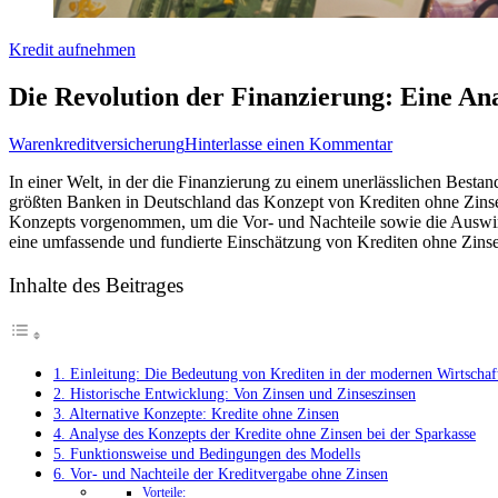
Kredit aufnehmen
Die Revolution der Finanzierung: Eine An
zu
Warenkreditversicherung
Hinterlasse einen Kommentar
Die
In einer Welt,⁢ in⁤ der die Finanzierung ⁣zu einem unerlässlichen Bestand
Revolution
⁣größten Banken ⁤in Deutschland das Konzept von Krediten ohne Zinsen 
der
Konzepts ⁣vorgenommen, um die ‍Vor- ⁣und Nachteile sowie die​ Auswirkung
Finanzierung:
eine ‍umfassende und fundierte Einschätzung von Krediten ohne ‍Zinsen‍ 
Eine
Analyse
des
Inhalte des Beitrages
Konzepts
von
Krediten
ohne
1. Einleitung: Die Bedeutung von Krediten in ⁤der modernen Wirtschaf
Zinsen
2.⁣ Historische⁢ Entwicklung: Von Zinsen und ⁣Zinseszinsen
bei
3. Alternative ⁤Konzepte: Kredite ​ohne Zinsen
der
4. Analyse des Konzepts​ der⁤ Kredite ‌ohne Zinsen bei der Sparkasse
Sparkasse
5. Funktionsweise‌ und‌ Bedingungen des⁣ Modells
6. Vor- und​ Nachteile der Kreditvergabe ohne Zinsen
Vorteile: