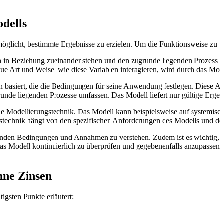
odells
ermöglicht, bestimmte ​Ergebnisse ⁤zu erzielen. Um die Funktionsweise zu 
len in Beziehung zueinander stehen und⁤ den zugrunde ‌liegenden Prozes
 Art und Weise, wie ‌diese Variablen interagieren, wird durch das ‌Mode
 basiert,‍ die die Bedingungen für ​seine Anwendung festlegen. Diese ‍
runde ‌liegenden Prozesse umfassen. Das Modell liefert nur gültige‍ Erge
seine Modellierungstechnik. ‌Das Modell kann beispielsweise auf system
echnik hängt⁣ von den spezifischen Anforderungen des Modells und ‍de
iegenden Bedingungen und Annahmen zu verstehen. Zudem ist​ es wichtig,
m, das Modell kontinuierlich zu überprüfen und gegebenenfalls anzupassen
ohne Zinsen
htigsten Punkte‌ erläutert: