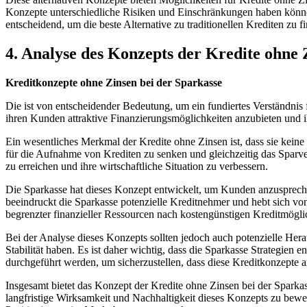
Konzepte unterschiedliche Risiken und Einschränkungen ​haben ‍können
entscheidend, um die beste ‍Alternative ​zu traditionellen⁣ Krediten zu f
4. Analyse des Konzepts​ der⁤ Kredite ‌ohne
Kreditkonzepte ohne Zinsen ⁤bei der Sparkasse
Die ist ⁣von entscheidender Bedeutung, um ein fundiertes Verständnis⁤ 
ihren ⁤Kunden‍ attraktive Finanzierungsmöglichkeiten anzubieten ‍und i
Ein wesentliches Merkmal ⁤der Kredite ohne ‍Zinsen ist, dass⁣ sie keine
für die ⁣Aufnahme von Krediten zu ‍senken und ‍gleichzeitig das Sparver
zu erreichen und⁣ ihre wirtschaftliche Situation zu ​verbessern.
Die⁣ Sparkasse hat ⁣dieses Konzept entwickelt, um⁤ Kunden anzuspreche
beeindruckt ‌die Sparkasse ‍potenzielle Kreditnehmer und‌ hebt sich ‌v
begrenzter finanzieller ⁣Ressourcen nach kostengünstigen Kreditmöglic
Bei der Analyse dieses Konzepts sollten ​jedoch auch potenzielle​ Herau
Stabilität haben. Es ist daher ⁣wichtig, dass die Sparkasse Strategien e
durchgeführt⁢ werden,‍ um sicherzustellen, dass diese Kreditkonzepte ⁤
Insgesamt bietet das​ Konzept ​der Kredite ‌ohne Zinsen bei der‌ Sparka
langfristige Wirksamkeit und Nachhaltigkeit dieses‍ Konzepts zu bew