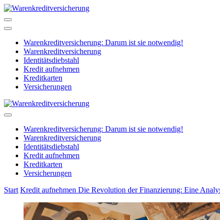
Zum
Inhalt
Warenkreditversicherung
Schützen Sie Ihr Unternehmen!
springen
Warenkreditversicherung: Darum ist sie notwendig!
Warenkreditversicherung
Identitätsdiebstahl
Kredit aufnehmen
Kreditkarten
Versicherungen
Warenkreditversicherung
Schützen Sie Ihr Unternehmen!
Warenkreditversicherung: Darum ist sie notwendig!
Warenkreditversicherung
Identitätsdiebstahl
Kredit aufnehmen
Kreditkarten
Versicherungen
Start
Kredit aufnehmen
Die Revolution der Finanzierung: Eine Analy