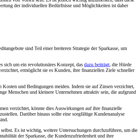
ertung der individuellen Bedürfnisse und Möglichkeiten ist daher
ditangebote sind Teil einer breiteren Strategie der Sparkasse, um
 es​ sich um ein revolutionäres Konzept, das
dazu beiträgt
, die Hürde
zichtet,⁣ ermöglicht sie es Kunden, ihre finanziellen⁤ Ziele⁤ schneller
n⁢ Kosten und Bedingungen meiden. Indem ‌sie ‍auf Zinsen verzichtet,
junge Menschen und kleinere⁣ Unternehmen attraktiv sein,‌ die aufgrund
n⁤ verzichtet, könnte dies‍ Auswirkungen⁣ auf‍ ihre​ finanzielle
erzustellen. Darüber hinaus sollte eine sorgfältige Kundenanalyse‌
sind.
selbst. Es‌ ist ⁢wichtig, weitere Untersuchungen durchzuführen, um ⁤die⁢
tabilität der Sparkasse,​ die Kundenzufriedenheit und‍ ihre