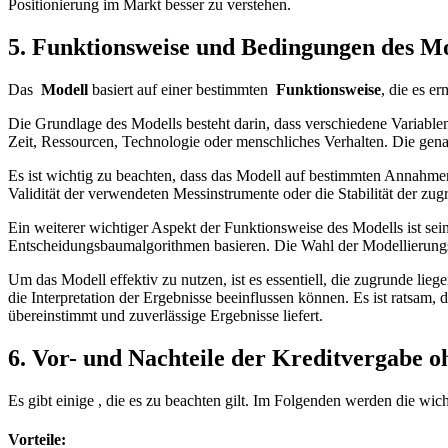
Positionierung⁣ im Markt besser ⁣zu verstehen.
5. Funktionsweise‌ und‌ Bedingungen des⁣ M
Das ⁣
Modell
basiert auf einer bestimmten ‌
Funktionsweise
, die es​ 
Die Grundlage ‍des Modells ⁢besteht​ darin, dass verschiedene Variab
Zeit, Ressourcen, Technologie oder menschliches Verhalten. Die genaue
Es ist wichtig zu beachten, dass das Modell ‌auf bestimmten Annahmen⁤
Validität der verwendeten Messinstrumente oder die Stabilität der ​zug
Ein weiterer⁤ wichtiger‌ Aspekt der Funktionsweise des ‍Modells‍ ist 
Entscheidungsbaumalgorithmen⁤ basieren. Die Wahl der Modellierungst
Um das Modell effektiv‍ zu nutzen, ist⁣ es essentiell, die zugrunde l
die ⁣Interpretation ⁤der Ergebnisse beeinflussen​ können. Es ist ratsa
⁤übereinstimmt und zuverlässige ​Ergebnisse liefert.
6. Vor- und​ Nachteile der Kreditvergabe 
Es gibt einige , ⁢die es‌ zu beachten gilt.‌ Im‍ Folgenden ‍werden ​die ⁤wic
Vorteile: