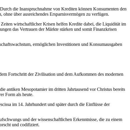
nten. Durch die Inanspruchnahme von Krediten können Konsumenten den
en, ohne ⁣über ausreichendes ‍Ersparnisvermögen zu verfügen.
 Zeiten wirtschaftlicher Krisen helfen Kredite dabei, die ⁤Liquidität im
rungen das Vertrauen der ‌Märkte stärken und somit Finanzkrisen
Wirtschaftswachstum, ermöglichen Investitionen und Konsumausgaben
mit dem Fortschritt der Zivilisation und dem Aufkommen des modernen
die antiken Mesopotamier im‌ dritten Jahrtausend vor Christus bereits
rer Form als heute.
sa ⁤im 14.​ Jahrhundert und​ später durch ‌die⁣ Einflüsse​ der⁣
fschwungs und der​ wissenschaftlichen‍ Erkenntnisse, ⁣die zu⁢ einem
orscht und codifiziert.