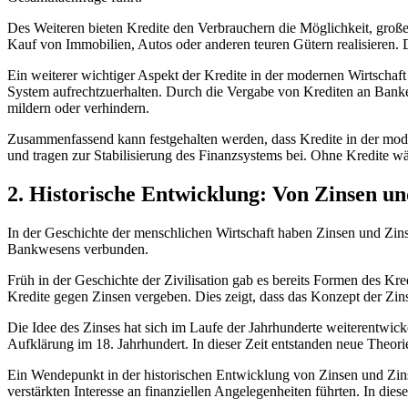
Des Weiteren‍ bieten Kredite den Verbrauchern⁢ die Möglichkeit, gro
Kauf von Immobilien, Autos oder ​anderen teuren Gütern​ realisieren. 
Ein weiterer wichtiger Aspekt der Kredite in der ⁢modernen Wirtschaft is
System​ aufrechtzuerhalten. Durch die Vergabe von ​Krediten ⁤an⁢ Ban
mildern oder verhindern.
Zusammenfassend kann festgehalten werden, dass Kredite in der ⁤mode
und tragen zur Stabilisierung des Finanzsystems ‍bei. ⁢Ohne Kredite wär
2.⁣ Historische⁢ Entwicklung: Von Zinsen un
In der Geschichte‌ der menschlichen Wirtschaft ​haben Zinsen und⁤ Zi
Bankwesens verbunden.
Früh in der Geschichte ‍der Zivilisation ​gab es ⁣bereits Formen ‍des 
Kredite gegen ⁣Zinsen vergeben. Dies zeigt, dass⁤ das⁤ Konzept der ‍Zin
Die⁢ Idee des ‌Zinses hat​ sich ​im‍ Laufe der ​Jahrhunderte weiterentwic
Aufklärung im 18. ⁤Jahrhundert. In dieser Zeit ‌entstanden ​neue Theo
Ein Wendepunkt in der historischen‍ Entwicklung von Zinsen ‍und Zinse
‌verstärkten Interesse⁤ an finanziellen Angelegenheiten ⁤führten.⁤ In die