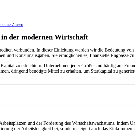
e ohne ⁤Zinsen
 in ⁤der modernen Wirtschaft
Krediten verbunden. In dieser‍ Einleitung werden​ wir die Bedeutung von
tionen und Konsumausgaben.‍ Sie ermöglichen ⁣es, ⁢finanzielle Engpäss
Kapital ​zu erleichtern.⁤ Unternehmen jeder Größe sind ⁢häufig auf Frem
, ⁢dringend ⁢benötigte Mittel‌ zu erhalten, um Startkapital zu generiere
von Arbeitsplätzen und der Förderung des Wirtschaftswachstums. Indem U
duzierung der Arbeitslosigkeit bei, sondern steigert auch‌ das⁤ Einkomme