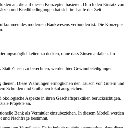
kten an,⁤ die‌ auf diesen Konzepten ⁤basieren. Durch den Einsatz von
tzen und ‌Kreditbedingungen‍ hat sich ⁢im Laufe der Zeit
d dem Aufkommen des modernen Bankwesens verbunden⁢ ist. Die Konzepte
n.
ierungsmöglichkeiten⁣ zu ‌decken,⁣ ohne ⁤dass Zinsen anfallen. Im
n.‍ Statt Zinsen ‍zu berechnen, werden hier Gewinnbeteiligungen
ung dienen. Diese Währungen ermöglichen den ‍Tausch von Gütern⁤ und
⁤ dem Schulden und Guthaben lokal ausgleichen.
nd ⁣ökologische Aspekte in ihren Geschäftspraktiken berücksichtigen.
ziale Projekte an.
ditionelle Bank⁤ als Vermittler ​einzubeziehen. In diesem Modell werden
bot und Nachfrage bestimmt.
onen ‌von Vorteil sein. Es ⁣ist jedoch wichtig​ anzumerken, dass diese