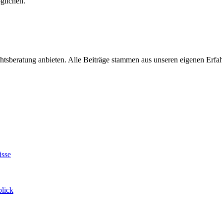
glichen.
chtsberatung anbieten. Alle Beiträge stammen aus unseren eigenen Erf
isse
blick