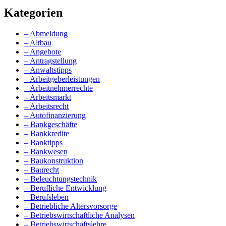
Kategorien
– Abmeldung
– Altbau
– Angebote
– Antragstellung
– Anwaltstipps
– Arbeitgeberleistungen
– Arbeitnehmerrechte
– Arbeitsmarkt
– Arbeitsrecht
– Autofinanzierung
– Bankgeschäfte
– Bankkredite
– Banktipps
– Bankwesen
– Baukonstruktion
– Baurecht
– Beleuchtungstechnik
– Berufliche Entwicklung
– Berufsleben
– Betriebliche Altersvorsorge
– Betriebswirtschaftliche Analysen
– Betriebswirtschaftslehre