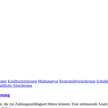
ukte
Kreditversicherung
Marktanalyse
Restschuldversicherung
Schuld
haftliche Absicherung
erung
sen, die zur Zahlungsunfähigkeit führen können. Eine umfassende Anal