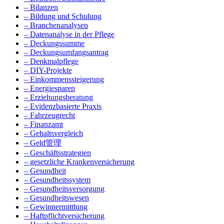
– Bilanzen
– Bildung und Schulung
– Branchenanalysen
– Datenanalyse in der Pflege
– Deckungssumme
– Deckungsumfangsantrag
– Denkmalpflege
– DIY-Projekte
– Einkommenssteigerung
– Energiesparen
– Erziehungsberatung
– Evidenzbasierte Praxis
– Fahrzeugrecht
– Finanzamt
– Gehaltsvergleich
– Geld管理
– Geschäftsstrategien
– gesetzliche Krankenversicherung
– Gesundheit
– Gesundheitssystem
– Gesundheitsversorgung
– Gesundheitswesen
– Gewinnermittlung
– Haftpflichtversicherung