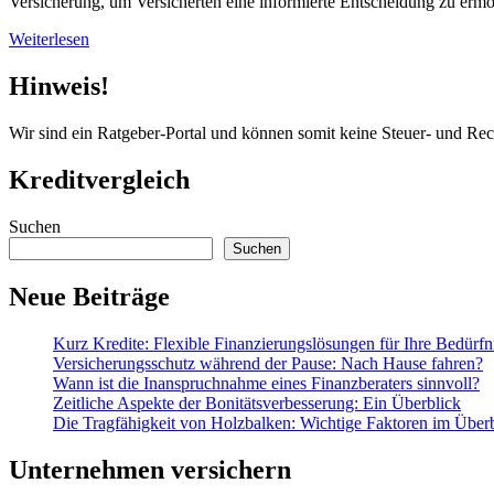
Versicherung, um Versicherten eine informierte Entscheidung zu ermö
Weiterlesen
Hinweis!
Wir sind ein Ratgeber-Portal und können somit keine Steuer- und Re
Kreditvergleich
Suchen
Suchen
Neue Beiträge
Kurz Kredite: Flexible Finanzierungslösungen für Ihre Bedürfn
Versicherungsschutz während der Pause: Nach Hause fahren?
Wann ist die Inanspruchnahme eines Finanzberaters sinnvoll?
Zeitliche Aspekte der Bonitätsverbesserung: Ein Überblick
Die Tragfähigkeit von Holzbalken: Wichtige Faktoren im Über
Unternehmen versichern