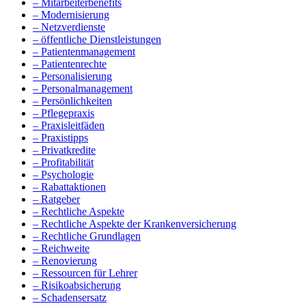
– Mitarbeiterbenefits
– Modernisierung
– Netzverdienste
– öffentliche Dienstleistungen
– Patientenmanagement
– Patientenrechte
– Personalisierung
– Personalmanagement
– Persönlichkeiten
– Pflegepraxis
– Praxisleitfäden
– Praxistipps
– Privatkredite
– Profitabilität
– Psychologie
– Rabattaktionen
– Ratgeber
– Rechtliche Aspekte
– Rechtliche Aspekte der Krankenversicherung
– Rechtliche Grundlagen
– Reichweite
– Renovierung
– Ressourcen für Lehrer
– Risikoabsicherung
– Schadensersatz