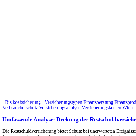
- Risikoabsicherung
- Versicherungstypen
Finanzberatung
Finanzprod
Verbraucherschutz
Versicherungsanalyse
Versicherungskosten
Wirtsc
Umfassende Analyse: Deckung der Restschuldversich
Die Restschuldversicherung bietet Schutz bei unerwarteten Ereignis