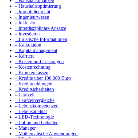
– Haushaltsfinanzen
– Haushaltsoptimierung
– Immobilienrecht
– Ingenieurwesen
– Inklusion
– Interdisziplinäre Ansätze
– Investieren
– Juristische Informationen
– Kalkulation
– Kapitalmanagement
– Karriere
– Kosten und Leistungen
– Kostenrechnung
– Krankenkassen
– Kredite über 100.000 Euro
– Kreditmeldungen
– Kreditsicherheiten
– Laufzeit
– Laufzeitvergleiche
– Lebenskompetenzen
– Lebensqualität
– LED-Technologie
– Löhne und Gehälter
– Manager
– Mathematische Anwendungen