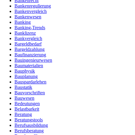
Bankenrecht
Bankenregulierung
Bankenvergleich
Bankenwesen
Banking
Banking-Trends
Banklizenz
Bankvergleich
Bargeldbedarf
Bargeldzahlung
Baufinanzierung
Bauingenieurwesen
Baumaterialien
Bauphysik
Bauplanung
Bauspardarlehen
Baustatik
Bauvorschriften
Bauwesen
Bedeutungen
Belastbarkeit
Beratung
Beratungstools
Berufsausbildung
Berufsberatung