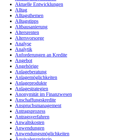
Aktuelle Entwicklungen
Alltag
Alltagsthemen
Alltagstipps
Altbausanierung
Altersrenten
Altersvorsorge
Analyse
Analytik
Anforderungen an Kredite
Angebot
Angehörige
Anlageberatung
Anlagemöglichkeiten
Anlageprodukte
Anlagestrategien
Anonymität im Finanzwesen
Anschaffungskredite
Anspruchsmanagement
Antragsprozess
Antragsverfahren
Anwaltskosten
Anwendungen
Anwendungsmöglichkeiten
Äquivalenzprinzip