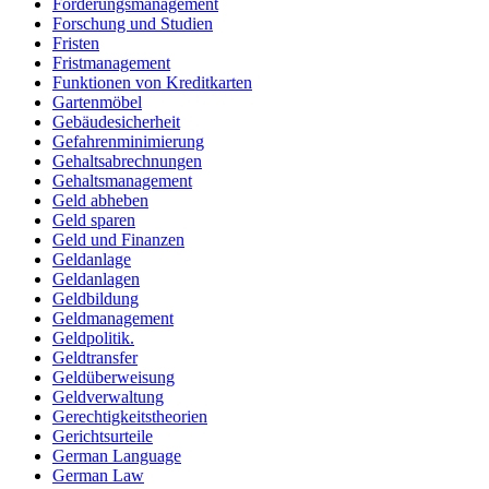
Forderungsmanagement
Forschung und Studien
Fristen
Fristmanagement
Funktionen von Kreditkarten
Gartenmöbel
Gebäudesicherheit
Gefahrenminimierung
Gehaltsabrechnungen
Gehaltsmanagement
Geld abheben
Geld sparen
Geld und Finanzen
Geldanlage
Geldanlagen
Geldbildung
Geldmanagement
Geldpolitik.
Geldtransfer
Geldüberweisung
Geldverwaltung
Gerechtigkeitstheorien
Gerichtsurteile
German Language
German Law