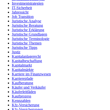
Investmentstrategien
IT-Sicherheit
Jahressicht
Job Transition
Juristische Analyse
Juristische Beratung
Juristische Erklärung
Juristische Grundlagen
Juristische Terminologie
Juristische Themen
Juristische Tipps
Justiz
Kapitalanlagerecht
Kapitalbeschaffung
Kapitalmarkt
Kapitalmärkte
Karriere im Finanzwesen
Karrierepfade
Kaufberatung
Käufer und Verkäufer
Käuferleitfäden
Kaufprozess
Kennzahlen
Kfz-Versicherung
Kfz-Versicherungen