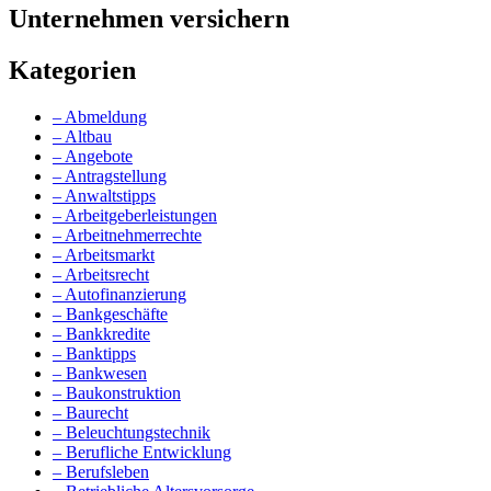
Unternehmen versichern
Kategorien
– Abmeldung
– Altbau
– Angebote
– Antragstellung
– Anwaltstipps
– Arbeitgeberleistungen
– Arbeitnehmerrechte
– Arbeitsmarkt
– Arbeitsrecht
– Autofinanzierung
– Bankgeschäfte
– Bankkredite
– Banktipps
– Bankwesen
– Baukonstruktion
– Baurecht
– Beleuchtungstechnik
– Berufliche Entwicklung
– Berufsleben