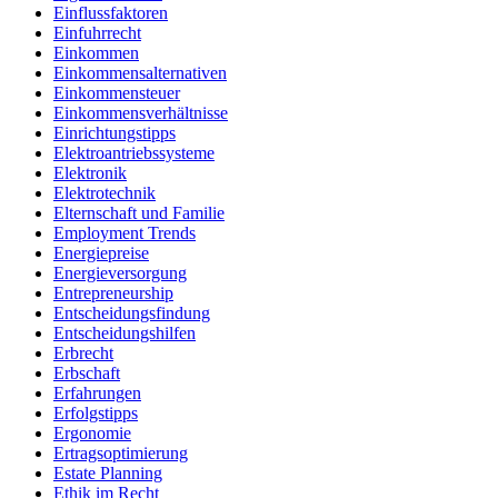
Einflussfaktoren
Einfuhrrecht
Einkommen
Einkommensalternativen
Einkommensteuer
Einkommensverhältnisse
Einrichtungstipps
Elektroantriebssysteme
Elektronik
Elektrotechnik
Elternschaft und Familie
Employment Trends
Energiepreise
Energieversorgung
Entrepreneurship
Entscheidungsfindung
Entscheidungshilfen
Erbrecht
Erbschaft
Erfahrungen
Erfolgstipps
Ergonomie
Ertragsoptimierung
Estate Planning
Ethik im Recht