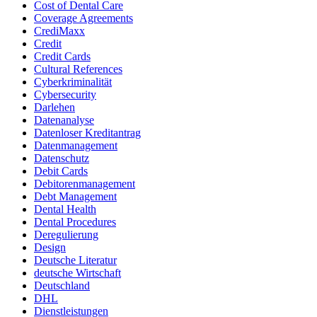
Cost of Dental Care
Coverage Agreements
CrediMaxx
Credit
Credit Cards
Cultural References
Cyberkriminalität
Cybersecurity
Darlehen
Datenanalyse
Datenloser Kreditantrag
Datenmanagement
Datenschutz
Debit Cards
Debitorenmanagement
Debt Management
Dental Health
Dental Procedures
Deregulierung
Design
Deutsche Literatur
deutsche Wirtschaft
Deutschland
DHL
Dienstleistungen