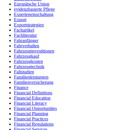
Europäische Union
evidenzbasierte Pflege
Experteneinschaltung
Export
Exportstrategien
Fachartikel
Fachliteratur
Fahranfänger
Fahrverhalten
Fahrzeuginvestitionen
Fahrzeugkauf
Fahrzeugkosten
Fahrzeugtechnik
Fallstudien
Familienleistungen
Familienversicherung
Finance
Financial Definitions
Financial Education
Financial Literacy
Financial Opportunities
Financial Planning
Financial Practices
Financial Regulations
Financial Services