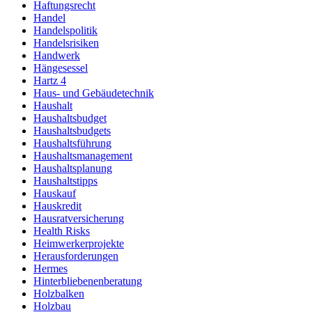
Haftungsrecht
Handel
Handelspolitik
Handelsrisiken
Handwerk
Hängesessel
Hartz 4
Haus- und Gebäudetechnik
Haushalt
Haushaltsbudget
Haushaltsbudgets
Haushaltsführung
Haushaltsmanagement
Haushaltsplanung
Haushaltstipps
Hauskauf
Hauskredit
Hausratversicherung
Health Risks
Heimwerkerprojekte
Herausforderungen
Hermes
Hinterbliebenenberatung
Holzbalken
Holzbau