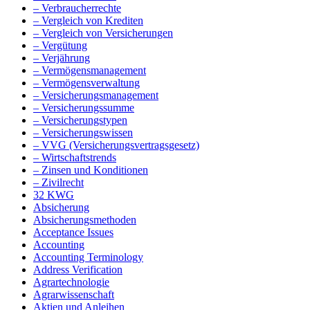
– Verbraucherrechte
– Vergleich von Krediten
– Vergleich von Versicherungen
– Vergütung
– Verjährung
– Vermögensmanagement
– Vermögensverwaltung
– Versicherungsmanagement
– Versicherungssumme
– Versicherungstypen
– Versicherungswissen
– VVG (Versicherungsvertragsgesetz)
– Wirtschaftstrends
– Zinsen und Konditionen
– Zivilrecht
32 KWG
Absicherung
Absicherungsmethoden
Acceptance Issues
Accounting
Accounting Terminology
Address Verification
Agrartechnologie
Agrarwissenschaft
Aktien und Anleihen