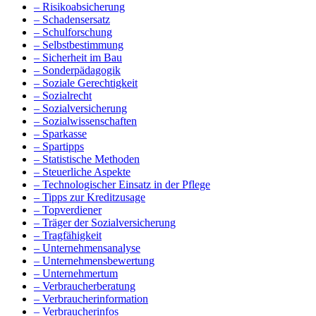
– Risikoabsicherung
– Schadensersatz
– Schulforschung
– Selbstbestimmung
– Sicherheit im Bau
– Sonderpädagogik
– Soziale Gerechtigkeit
– Sozialrecht
– Sozialversicherung
– Sozialwissenschaften
– Sparkasse
– Spartipps
– Statistische Methoden
– Steuerliche Aspekte
– Technologischer Einsatz in der Pflege
– Tipps zur Kreditzusage
– Topverdiener
– Träger der Sozialversicherung
– Tragfähigkeit
– Unternehmensanalyse
– Unternehmensbewertung
– Unternehmertum
– Verbraucherberatung
– Verbraucherinformation
– Verbraucherinfos