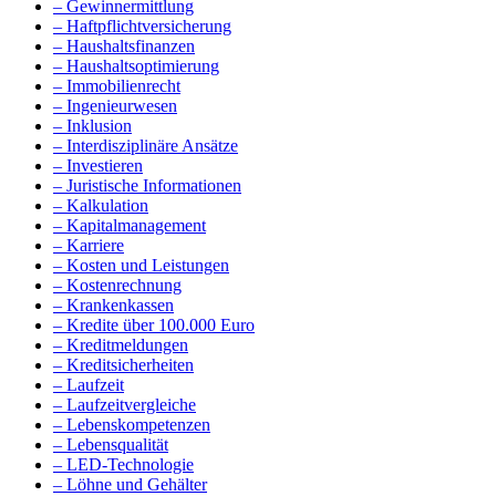
– Gewinnermittlung
– Haftpflichtversicherung
– Haushaltsfinanzen
– Haushaltsoptimierung
– Immobilienrecht
– Ingenieurwesen
– Inklusion
– Interdisziplinäre Ansätze
– Investieren
– Juristische Informationen
– Kalkulation
– Kapitalmanagement
– Karriere
– Kosten und Leistungen
– Kostenrechnung
– Krankenkassen
– Kredite über 100.000 Euro
– Kreditmeldungen
– Kreditsicherheiten
– Laufzeit
– Laufzeitvergleiche
– Lebenskompetenzen
– Lebensqualität
– LED-Technologie
– Löhne und Gehälter