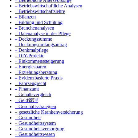
– Betriebliche Altersvorsorge
– Betriebswirtschaftliche Analysen
– Betriebswirtschaftslehre
– Bilanzen
– Bildung und Schulung
– Branchenanalysen
– Datenanalyse in der Pflege
– Deckungssumme
– Deckungsumfangsantrag
– Denkmalpflege
– DIY-Projekte
– Einkommenssteigerung
– Energiesparen
– Erziehungsberatung
– Evidenzbasierte Praxis
– Fahrzeugrecht
– Finanzamt
– Gehaltsvergleich
– Geld管理
– Geschäftsstrategien
– gesetzliche Krankenversicherung
– Gesundheit
– Gesundheitssystem
– Gesundheitsversorgung
– Gesundheitswesen