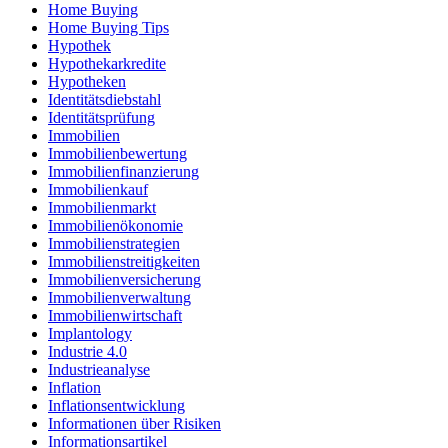
Home Buying
Home Buying Tips
Hypothek
Hypothekarkredite
Hypotheken
Identitätsdiebstahl
Identitätsprüfung
Immobilien
Immobilienbewertung
Immobilienfinanzierung
Immobilienkauf
Immobilienmarkt
Immobilienökonomie
Immobilienstrategien
Immobilienstreitigkeiten
Immobilienversicherung
Immobilienverwaltung
Immobilienwirtschaft
Implantology
Industrie 4.0
Industrieanalyse
Inflation
Inflationsentwicklung
Informationen über Risiken
Informationsartikel