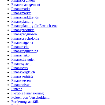
Finanzlösungen
Finanzmanagement
Finanzmarkt
Finanzmärkte
Finanzmarkttrends
Finanzplanung
Finanzplanung für Erwachsene
Finanzprodukte
Finanzprognosen
Finanzpsychologie
Finanzratgeber
Finanzrecht
Finanzregulierung
Finanzrisiko
Finanzstrategien
Finanzsystem
Finanztests
Finanzvergleich
Finanzverträge
Finanzwesen
Finanzwissen
Fintech
Flexible Finanzierung
Folgen von Verschuldung
Forderungsausfälle