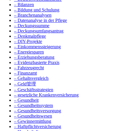
– Bilanzen
– Bildung und Schulung
– Branchenanalysen
– Datenanalyse in der Pflege
– Deckungssumme
– Deckungsumfangsantrag
– Denkmalpflege
– DIY-Projekte
– Einkommenssteigerung
– Energiesparen
– Erziehungsberatung
– Evidenzbasierte Praxis
– Fahrzeugrecht
– Finanzamt
– Gehaltsvergleich
– Geld管理
– Geschäftsstrategien
– gesetzliche Krankenversicherung
– Gesundheit
– Gesundheitssystem
– Gesundheitsversorgung
– Gesundheitswesen
– Gewinnermittlung
– Haftpflichtversicherung