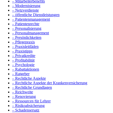
– Mitarbeiterbenefits
– Modernisierung
– Netzverdienste
– öffentliche Dienstleistungen
– Patientenmanagement
– Patientenrechte
– Personalisierung
– Personalmanagement
– Persönlichkeiten
– Pflegepraxis
– Praxisleitfäden
– Praxistipps
– Privatkredite
– Profitabilität
– Psychologie
– Rabattaktionen
– Ratgeber
– Rechtliche Aspekte
– Rechtliche Aspekte der Krankenversicherung
– Rechtliche Grundlagen
– Reichweite
– Renovierung
– Ressourcen für Lehrer
– Risikoabsicherung
– Schadensersatz