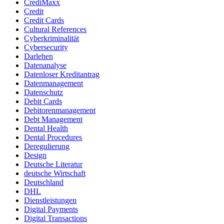
CrediMaxx
Credit
Credit Cards
Cultural References
Cyberkriminalität
Cybersecurity
Darlehen
Datenanalyse
Datenloser Kreditantrag
Datenmanagement
Datenschutz
Debit Cards
Debitorenmanagement
Debt Management
Dental Health
Dental Procedures
Deregulierung
Design
Deutsche Literatur
deutsche Wirtschaft
Deutschland
DHL
Dienstleistungen
Digital Payments
Digital Transactions