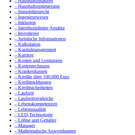
– Haushaltsfinanzen
– Haushaltsoptimierung
– Immobilienrecht
– Ingenieurwesen
– Inklusion
– Interdisziplinäre Ansätze
– Investieren
– Juristische Informationen
– Kalkulation
– Kapitalmanagement
– Karriere
– Kosten und Leistungen
– Kostenrechnung
– Krankenkassen
– Kredite über 100.000 Euro
– Kreditmeldungen
– Kreditsicherheiten
– Laufzeit
– Laufzeitvergleiche
– Lebenskompetenzen
– Lebensqualität
– LED-Technologie
– Löhne und Gehälter
– Manager
– Mathematische Anwendungen