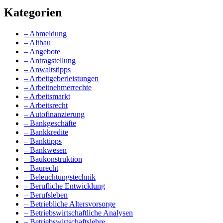
Kategorien
– Abmeldung
– Altbau
– Angebote
– Antragstellung
– Anwaltstipps
– Arbeitgeberleistungen
– Arbeitnehmerrechte
– Arbeitsmarkt
– Arbeitsrecht
– Autofinanzierung
– Bankgeschäfte
– Bankkredite
– Banktipps
– Bankwesen
– Baukonstruktion
– Baurecht
– Beleuchtungstechnik
– Berufliche Entwicklung
– Berufsleben
– Betriebliche Altersvorsorge
– Betriebswirtschaftliche Analysen
– Betriebswirtschaftslehre