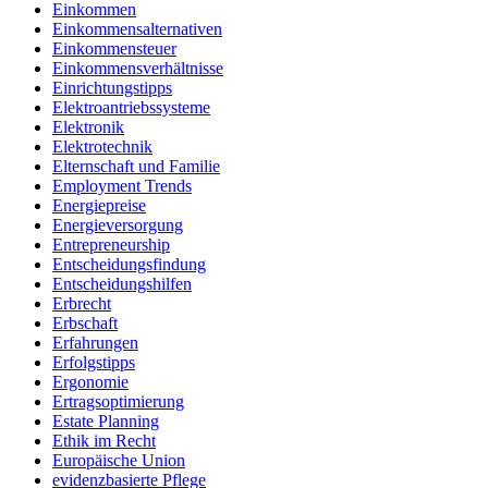
Einkommen
Einkommensalternativen
Einkommensteuer
Einkommensverhältnisse
Einrichtungstipps
Elektroantriebssysteme
Elektronik
Elektrotechnik
Elternschaft und Familie
Employment Trends
Energiepreise
Energieversorgung
Entrepreneurship
Entscheidungsfindung
Entscheidungshilfen
Erbrecht
Erbschaft
Erfahrungen
Erfolgstipps
Ergonomie
Ertragsoptimierung
Estate Planning
Ethik im Recht
Europäische Union
evidenzbasierte Pflege