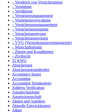
– Vergleich von Versicherungen
– Vergütung
– Verjährung
– Vermögensmanagement
– Vermögensverwaltung
– Versicherungsmanagement
– Versicherungssumme
– Versicherungstypen
– Versicherungswissen
– VVG (Versicherungsvertragsgesetz)
– Wirtschaftstrends
– Zinsen und Konditionen
– Zivilrecht
32 KWG
Absicherung
Absicherungsmethoden
Acceptance Issues
Accounting
Accounting Terminology
Address Verification
Agrartechnologie
Agrarwissenschaft
Aktien und Anleihen
Aktuelle Entwicklungen
Alltag