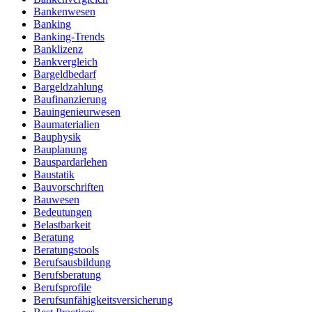
Bankenwesen
Banking
Banking-Trends
Banklizenz
Bankvergleich
Bargeldbedarf
Bargeldzahlung
Baufinanzierung
Bauingenieurwesen
Baumaterialien
Bauphysik
Bauplanung
Bauspardarlehen
Baustatik
Bauvorschriften
Bauwesen
Bedeutungen
Belastbarkeit
Beratung
Beratungstools
Berufsausbildung
Berufsberatung
Berufsprofile
Berufsunfähigkeitsversicherung