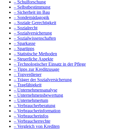
– Schulforschung
– Selbstbestimmung
– Sicherheit im Bau
– Sonderpädagogik
– Soziale Gerechtigkeit
– Sozialrecht
– Sozialversicherung
– Sozialwissenschaften
– Sparkasse
– Spartipps
– Statistische Methoden
– Steuerliche Aspekte
– Technologischer Einsatz in der Pflege
– Tipps zur Kreditzusage
– Topverdiener
– Träger der Sozialversicherung
– Tragfähigkeit
– Unternehmensanalyse
– Unternehmensbewertung
– Unternehmertum
– Verbraucherberatung
– Verbraucherinformation
– Verbraucherinfos
– Verbraucherrechte
– Vergleich von Krediten