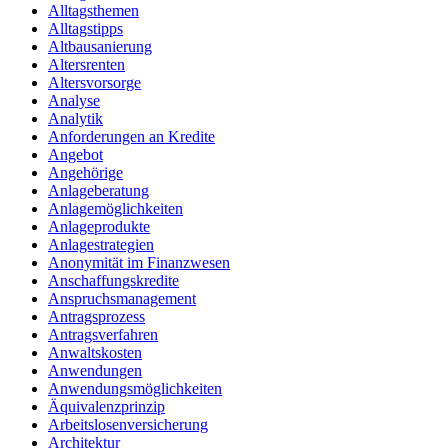
Alltagsthemen
Alltagstipps
Altbausanierung
Altersrenten
Altersvorsorge
Analyse
Analytik
Anforderungen an Kredite
Angebot
Angehörige
Anlageberatung
Anlagemöglichkeiten
Anlageprodukte
Anlagestrategien
Anonymität im Finanzwesen
Anschaffungskredite
Anspruchsmanagement
Antragsprozess
Antragsverfahren
Anwaltskosten
Anwendungen
Anwendungsmöglichkeiten
Äquivalenzprinzip
Arbeitslosenversicherung
Architektur