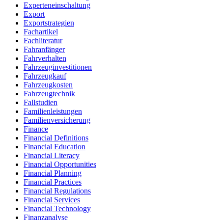
Experteneinschaltung
Export
Exportstrategien
Fachartikel
Fachliteratur
Fahranfänger
Fahrverhalten
Fahrzeuginvestitionen
Fahrzeugkauf
Fahrzeugkosten
Fahrzeugtechnik
Fallstudien
Familienleistungen
Familienversicherung
Finance
Financial Definitions
Financial Education
Financial Literacy
Financial Opportunities
Financial Planning
Financial Practices
Financial Regulations
Financial Services
Financial Technology
Finanzanalyse