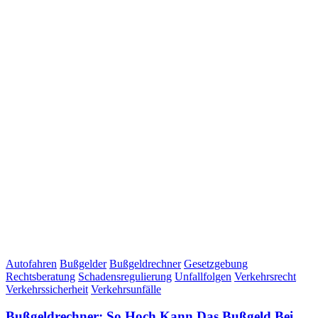
Autofahren
Bußgelder
Bußgeldrechner
Gesetzgebung
Rechtsberatung
Schadensregulierung
Unfallfolgen
Verkehrsrecht
Verkehrssicherheit
Verkehrsunfälle
Bußgeldrechner: So Hoch Kann Das Bußgeld Bei