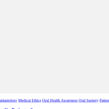
mplantology
Medical Ethics
Oral Health Awareness
Oral Surgery
Patien