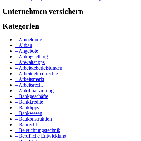
Unternehmen versichern
Kategorien
– Abmeldung
– Altbau
– Angebote
– Antragstellung
– Anwaltstipps
– Arbeitgeberleistungen
– Arbeitnehmerrechte
– Arbeitsmarkt
– Arbeitsrecht
– Autofinanzierung
– Bankgeschäfte
– Bankkredite
– Banktipps
– Bankwesen
– Baukonstruktion
– Baurecht
– Beleuchtungstechnik
– Berufliche Entwicklung