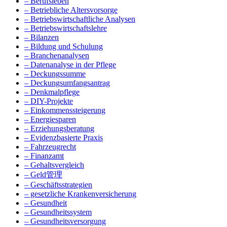
– Berufsleben
– Betriebliche Altersvorsorge
– Betriebswirtschaftliche Analysen
– Betriebswirtschaftslehre
– Bilanzen
– Bildung und Schulung
– Branchenanalysen
– Datenanalyse in der Pflege
– Deckungssumme
– Deckungsumfangsantrag
– Denkmalpflege
– DIY-Projekte
– Einkommenssteigerung
– Energiesparen
– Erziehungsberatung
– Evidenzbasierte Praxis
– Fahrzeugrecht
– Finanzamt
– Gehaltsvergleich
– Geld管理
– Geschäftsstrategien
– gesetzliche Krankenversicherung
– Gesundheit
– Gesundheitssystem
– Gesundheitsversorgung