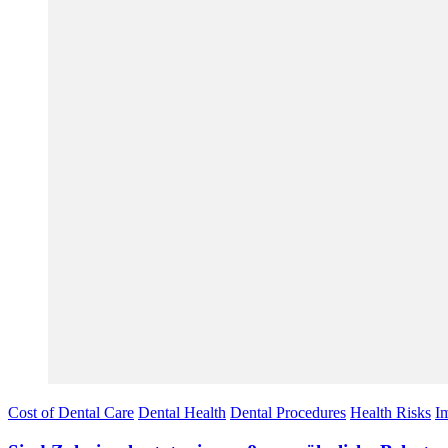
Cost of Dental Care
Dental Health
Dental Procedures
Health Risks
I