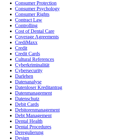
Consumer Protection
Consumer Psychology
Consumer Rights
Contract Law
Controlling
Cost of Dental Care
Coverage Agreements
CrediMaxx
Credit
Credit Cards
Cultural References
Cyberkriminalität
Cybersecurity
Darlehen
Datenanalyse
Datenloser Kreditantrag
Datenmanagement
Datenschutz
Debit Cards
Debitorenmanagement
Debt Management
Dental Health
Dental Procedures
Deregulierung
Design