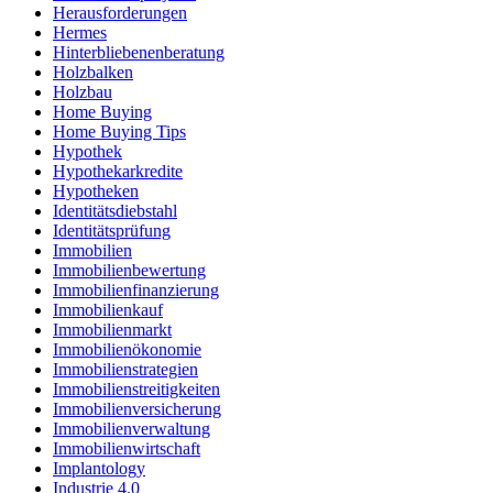
Herausforderungen
Hermes
Hinterbliebenenberatung
Holzbalken
Holzbau
Home Buying
Home Buying Tips
Hypothek
Hypothekarkredite
Hypotheken
Identitätsdiebstahl
Identitätsprüfung
Immobilien
Immobilienbewertung
Immobilienfinanzierung
Immobilienkauf
Immobilienmarkt
Immobilienökonomie
Immobilienstrategien
Immobilienstreitigkeiten
Immobilienversicherung
Immobilienverwaltung
Immobilienwirtschaft
Implantology
Industrie 4.0