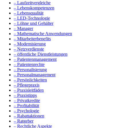
– Laufzeitvergleiche
– Lebenskompetenzen
– Lebensqualität
– LED-Technologie
– Löhne und Gehälter
– Manager
– Mathematische Anwendungen
– Mitarbeiterbenefits
– Modernisierung
– Netzverdienste
– öffentliche Dienstleistungen
– Patientenmanagement
– Patientenrechte
– Personalisierung
– Personalmanagement
– Persönlichkeiten
– Pflegepraxis
– Praxisleitfäden
– Praxistipps
– Privatkredite
– Profitabilität
– Psychologie
– Rabattaktionen
– Ratgeber
– Rechtliche Aspekte