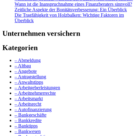
Wann ist die Inanspruchnahme eines Finanzberaters sinnvoll?
Zeitliche Aspekte der Bonitätsverbesserung: Ein Überblick
Die Tragfähigkeit von Holzbalken: Wichtige Faktoren im
Überblick
Unternehmen versichern
Kategorien
– Abmeldung
– Altbau
– Angebote
– Antragstellung
– Anwaltstipps
– Arbeitgeberleistungen
– Arbeitnehmerrechte
– Arbeitsmarkt
– Arbeitsrecht
– Autofinanzierung
– Bankgeschäfte
– Bankkredite
– Banktipps
– Bankwesen