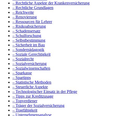
– Rechtliche Aspekte der Krankenversicherung
– Rechtliche Grundlagen
– Reichweite
– Renovierung
– Ressourcen für Lehrer
– Risikoabsicherung
– Schadensersatz
– Schulforschung
– Selbstbestimmung
– Sicherheit im Bau
– Sonderpädagogik
– Soziale Gerechtigkeit
– Sozialrecht
– Sozialversicherung
– Sozialwissenschaften
– Sparkasse
– Spartipps
– Statistische Methoden
– Steuerliche Aspekte
– Technologischer Einsatz in der Pflege
– Tipps zur Kreditzusage
– Topverdiener
– Träger der Sozialversicherung
– Tragfähigkeit
– Unternehmensanalyse