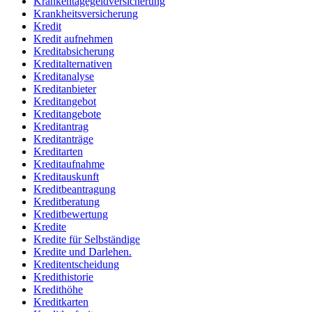
Krankentagegeldversicherung
Krankheitsversicherung
Kredit
Kredit aufnehmen
Kreditabsicherung
Kreditalternativen
Kreditanalyse
Kreditanbieter
Kreditangebot
Kreditangebote
Kreditantrag
Kreditanträge
Kreditarten
Kreditaufnahme
Kreditauskunft
Kreditbeantragung
Kreditberatung
Kreditbewertung
Kredite
Kredite für Selbständige
Kredite und Darlehen.
Kreditentscheidung
Kredithistorie
Kredithöhe
Kreditkarten