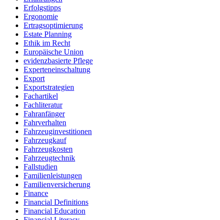
Erfolgstipps
Ergonomie
Ertragsoptimierung
Estate Planning
Ethik im Recht
Europäische Union
evidenzbasierte Pflege
Experteneinschaltung
Export
Exportstrategien
Fachartikel
Fachliteratur
Fahranfänger
Fahrverhalten
Fahrzeuginvestitionen
Fahrzeugkauf
Fahrzeugkosten
Fahrzeugtechnik
Fallstudien
Familienleistungen
Familienversicherung
Finance
Financial Definitions
Financial Education
Financial Literacy