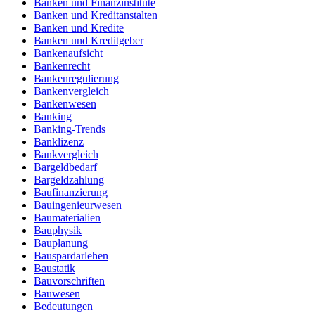
Banken und Finanzinstitute
Banken und Kreditanstalten
Banken und Kredite
Banken und Kreditgeber
Bankenaufsicht
Bankenrecht
Bankenregulierung
Bankenvergleich
Bankenwesen
Banking
Banking-Trends
Banklizenz
Bankvergleich
Bargeldbedarf
Bargeldzahlung
Baufinanzierung
Bauingenieurwesen
Baumaterialien
Bauphysik
Bauplanung
Bauspardarlehen
Baustatik
Bauvorschriften
Bauwesen
Bedeutungen