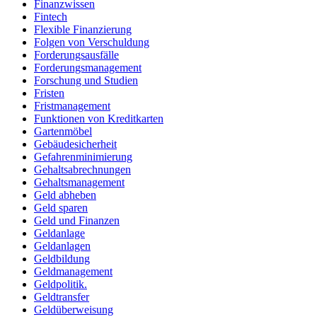
Finanzwissen
Fintech
Flexible Finanzierung
Folgen von Verschuldung
Forderungsausfälle
Forderungsmanagement
Forschung und Studien
Fristen
Fristmanagement
Funktionen von Kreditkarten
Gartenmöbel
Gebäudesicherheit
Gefahrenminimierung
Gehaltsabrechnungen
Gehaltsmanagement
Geld abheben
Geld sparen
Geld und Finanzen
Geldanlage
Geldanlagen
Geldbildung
Geldmanagement
Geldpolitik.
Geldtransfer
Geldüberweisung