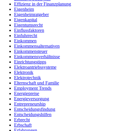
Effizienz in der Finanzplanung
Eigenheim
Eigenheimratgeber
Eigenkapital
Eigentumsrecht
Einflussfaktoren
Einfuhrrecht
Einkommen
Einkommensalternativen
Einkommensteuer
Einkommensverhältnisse
Einrichtungstipps
Elektroantriebssysteme
Elektronik
Elektrotechnik
Elternschaft und Familie
Employment Trends
Energiepreise
Energieversorgung
Entrepreneurship
Entscheidungsfindung
Entscheidungshilfen
Erbrecht
Erbschaft
Erfahrungen