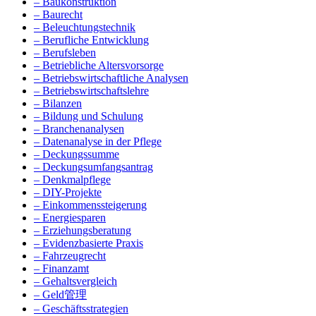
– Baukonstruktion
– Baurecht
– Beleuchtungstechnik
– Berufliche Entwicklung
– Berufsleben
– Betriebliche Altersvorsorge
– Betriebswirtschaftliche Analysen
– Betriebswirtschaftslehre
– Bilanzen
– Bildung und Schulung
– Branchenanalysen
– Datenanalyse in der Pflege
– Deckungssumme
– Deckungsumfangsantrag
– Denkmalpflege
– DIY-Projekte
– Einkommenssteigerung
– Energiesparen
– Erziehungsberatung
– Evidenzbasierte Praxis
– Fahrzeugrecht
– Finanzamt
– Gehaltsvergleich
– Geld管理
– Geschäftsstrategien