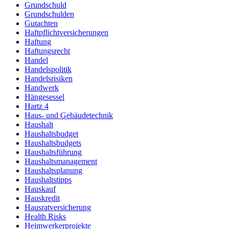
Grundschuld
Grundschulden
Gutachten
Haftpflichtversicherungen
Haftung
Haftungsrecht
Handel
Handelspolitik
Handelsrisiken
Handwerk
Hängesessel
Hartz 4
Haus- und Gebäudetechnik
Haushalt
Haushaltsbudget
Haushaltsbudgets
Haushaltsführung
Haushaltsmanagement
Haushaltsplanung
Haushaltstipps
Hauskauf
Hauskredit
Hausratversicherung
Health Risks
Heimwerkerprojekte