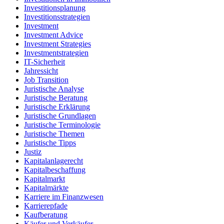
Investitionsplanung
Investitionsstrategien
Investment
Investment Advice
Investment Strategies
Investmentstrategien
IT-Sicherheit
Jahressicht
Job Transition
Juristische Analyse
Juristische Beratung
Juristische Erklärung
Juristische Grundlagen
Juristische Terminologie
Juristische Themen
Juristische Tipps
Justiz
Kapitalanlagerecht
Kapitalbeschaffung
Kapitalmarkt
Kapitalmärkte
Karriere im Finanzwesen
Karrierepfade
Kaufberatung
Käufer und Verkäufer