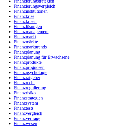
Finanzierungstrategien
Finanzierungsvergleich
Finanzinstitutionen
Finanzkrise
Finanzkrisen
Finanzlösungen
Finanzmanagement
Finanzmarkt
Finanzmärkte
Finanzmarkttrends
Finanzplanung
Finanzplanung für Erwachsene
Finanzprodukte
Finanzprognosen
Finanzpsychologie
Finanzratgeber
Finanzrecht
Finanzregulierung
Finanzrisiko
Finanzstrategien
Finanzsystem
Finanztests
Finanzvergleich
Finanzverträge
Finanzwesen