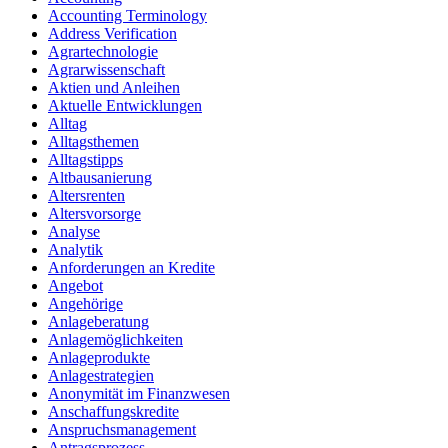
Accounting Terminology
Address Verification
Agrartechnologie
Agrarwissenschaft
Aktien und Anleihen
Aktuelle Entwicklungen
Alltag
Alltagsthemen
Alltagstipps
Altbausanierung
Altersrenten
Altersvorsorge
Analyse
Analytik
Anforderungen an Kredite
Angebot
Angehörige
Anlageberatung
Anlagemöglichkeiten
Anlageprodukte
Anlagestrategien
Anonymität im Finanzwesen
Anschaffungskredite
Anspruchsmanagement
Antragsprozess