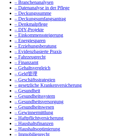
– Branchenanalysen
– Datenanalyse in der Pflege
– Deckungssumme
– Deckungsumfangsantrag
– Denkmalpflege
– DIY-Projekte
– Einkommenssteigerung
– Energiesparen
– Erziehungsberatung
– Evidenzbasierte Praxis
– Fahrzeugrecht
– Finanzamt
– Gehaltsvergleich
– Geld管理
– Geschäftsstrategien
– gesetzliche Krankenversicherung
– Gesundheit
– Gesundheitssystem
– Gesundheitsversorgung
– Gesundheitswesen
– Gewinnermittlung
– Haftpflichtversicherung
– Haushaltsfinanzen
– Haushaltsoptimierung
– Immobilienrecht