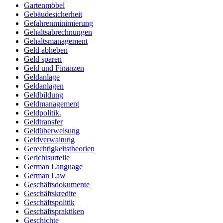
Gartenmöbel
Gebäudesicherheit
Gefahrenminimierung
Gehaltsabrechnungen
Gehaltsmanagement
Geld abheben
Geld sparen
Geld und Finanzen
Geldanlage
Geldanlagen
Geldbildung
Geldmanagement
Geldpolitik.
Geldtransfer
Geldüberweisung
Geldverwaltung
Gerechtigkeitstheorien
Gerichtsurteile
German Language
German Law
Geschäftsdokumente
Geschäftskredite
Geschäftspolitik
Geschäftspraktiken
Geschichte