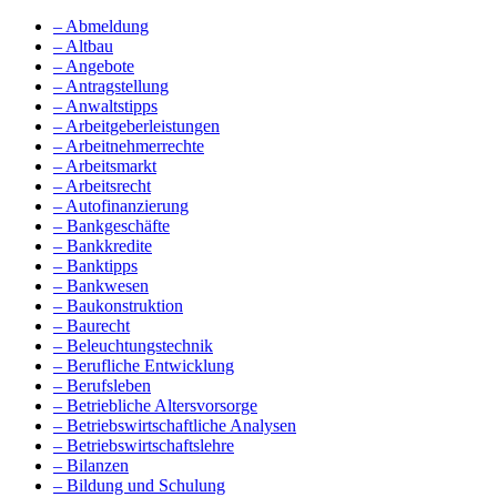
– Abmeldung
– Altbau
– Angebote
– Antragstellung
– Anwaltstipps
– Arbeitgeberleistungen
– Arbeitnehmerrechte
– Arbeitsmarkt
– Arbeitsrecht
– Autofinanzierung
– Bankgeschäfte
– Bankkredite
– Banktipps
– Bankwesen
– Baukonstruktion
– Baurecht
– Beleuchtungstechnik
– Berufliche Entwicklung
– Berufsleben
– Betriebliche Altersvorsorge
– Betriebswirtschaftliche Analysen
– Betriebswirtschaftslehre
– Bilanzen
– Bildung und Schulung