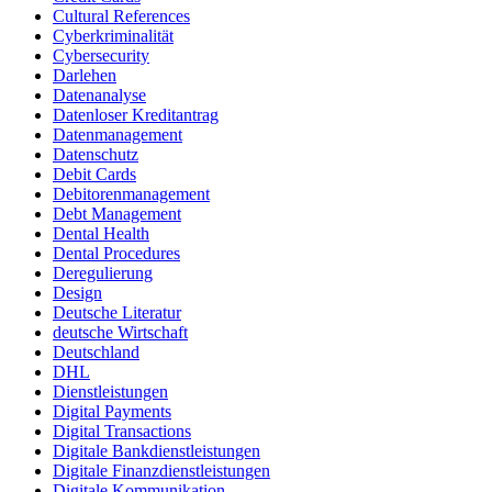
Cultural References
Cyberkriminalität
Cybersecurity
Darlehen
Datenanalyse
Datenloser Kreditantrag
Datenmanagement
Datenschutz
Debit Cards
Debitorenmanagement
Debt Management
Dental Health
Dental Procedures
Deregulierung
Design
Deutsche Literatur
deutsche Wirtschaft
Deutschland
DHL
Dienstleistungen
Digital Payments
Digital Transactions
Digitale Bankdienstleistungen
Digitale Finanzdienstleistungen
Digitale Kommunikation