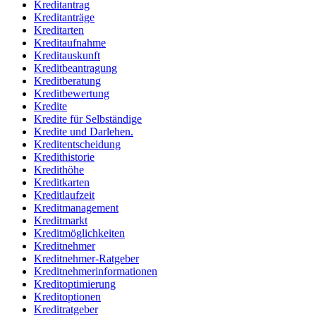
Kreditantrag
Kreditanträge
Kreditarten
Kreditaufnahme
Kreditauskunft
Kreditbeantragung
Kreditberatung
Kreditbewertung
Kredite
Kredite für Selbständige
Kredite und Darlehen.
Kreditentscheidung
Kredithistorie
Kredithöhe
Kreditkarten
Kreditlaufzeit
Kreditmanagement
Kreditmarkt
Kreditmöglichkeiten
Kreditnehmer
Kreditnehmer-Ratgeber
Kreditnehmerinformationen
Kreditoptimierung
Kreditoptionen
Kreditratgeber