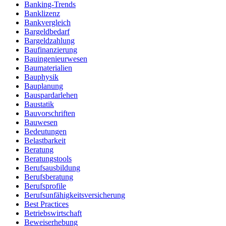
Banking-Trends
Banklizenz
Bankvergleich
Bargeldbedarf
Bargeldzahlung
Baufinanzierung
Bauingenieurwesen
Baumaterialien
Bauphysik
Bauplanung
Bauspardarlehen
Baustatik
Bauvorschriften
Bauwesen
Bedeutungen
Belastbarkeit
Beratung
Beratungstools
Berufsausbildung
Berufsberatung
Berufsprofile
Berufsunfähigkeitsversicherung
Best Practices
Betriebswirtschaft
Beweiserhebung