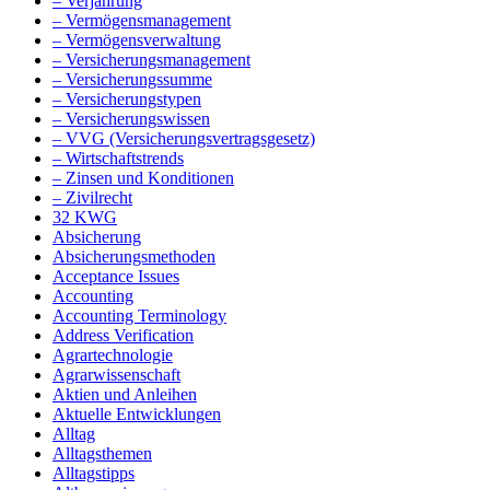
– Verjährung
– Vermögensmanagement
– Vermögensverwaltung
– Versicherungsmanagement
– Versicherungssumme
– Versicherungstypen
– Versicherungswissen
– VVG (Versicherungsvertragsgesetz)
– Wirtschaftstrends
– Zinsen und Konditionen
– Zivilrecht
32 KWG
Absicherung
Absicherungsmethoden
Acceptance Issues
Accounting
Accounting Terminology
Address Verification
Agrartechnologie
Agrarwissenschaft
Aktien und Anleihen
Aktuelle Entwicklungen
Alltag
Alltagsthemen
Alltagstipps