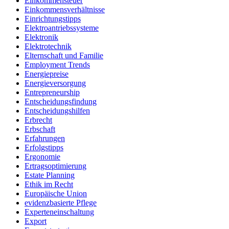
Einkommensteuer
Einkommensverhältnisse
Einrichtungstipps
Elektroantriebssysteme
Elektronik
Elektrotechnik
Elternschaft und Familie
Employment Trends
Energiepreise
Energieversorgung
Entrepreneurship
Entscheidungsfindung
Entscheidungshilfen
Erbrecht
Erbschaft
Erfahrungen
Erfolgstipps
Ergonomie
Ertragsoptimierung
Estate Planning
Ethik im Recht
Europäische Union
evidenzbasierte Pflege
Experteneinschaltung
Export