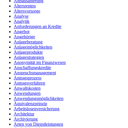
Altbausanierung
Altersrenten
Altersvorsorge
Analyse
Analytik
Anforderungen an Kredite
Angebot
Angehörige
Anlageberatung
Anlagemöglichkeiten
Anlageprodukte
Anlagestrategien
Anonymität im Finanzwesen
Anschaffungskredite
Anspruchsmanagement
Antragsprozess
Antragsverfahren
Anwaltskosten
Anwendungen
Anwendungsmöglichkeiten
Äquivalenzprinzip
Arbeitslosenversicherung
Architektur
Archivierung
Arten von Dienstleistungen