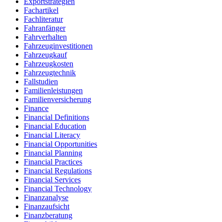
Exportstrategien
Fachartikel
Fachliteratur
Fahranfänger
Fahrverhalten
Fahrzeuginvestitionen
Fahrzeugkauf
Fahrzeugkosten
Fahrzeugtechnik
Fallstudien
Familienleistungen
Familienversicherung
Finance
Financial Definitions
Financial Education
Financial Literacy
Financial Opportunities
Financial Planning
Financial Practices
Financial Regulations
Financial Services
Financial Technology
Finanzanalyse
Finanzaufsicht
Finanzberatung