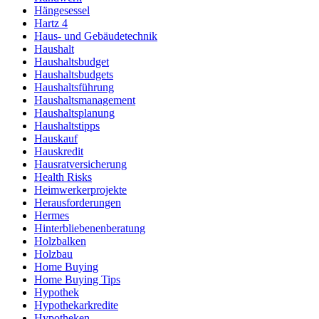
Hängesessel
Hartz 4
Haus- und Gebäudetechnik
Haushalt
Haushaltsbudget
Haushaltsbudgets
Haushaltsführung
Haushaltsmanagement
Haushaltsplanung
Haushaltstipps
Hauskauf
Hauskredit
Hausratversicherung
Health Risks
Heimwerkerprojekte
Herausforderungen
Hermes
Hinterbliebenenberatung
Holzbalken
Holzbau
Home Buying
Home Buying Tips
Hypothek
Hypothekarkredite
Hypotheken