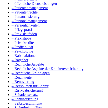
– öffentliche Dienstleistungen
– Patientenmanagement
– Patientenrechte
– Personalisierung
– Personalmanagement
– Persönlichkeiten
– Pflegepraxis
– Praxisleitfäden
– Praxistipps
– Privatkredite
– Profitabilität
– Psychologie
– Rabattaktionen
– Ratgeber
– Rechtliche Aspekte
– Rechtliche Aspekte der Krankenversicherung
– Rechtliche Grundlagen
– Reichweite
– Renovierung
– Ressourcen für Lehrer
– Risikoabsicherung
– Schadensersatz
– Schulforschung
– Selbstbestimmung
– Sicherheit im Bau