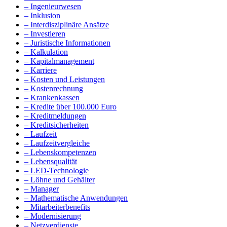
– Ingenieurwesen
– Inklusion
– Interdisziplinäre Ansätze
– Investieren
– Juristische Informationen
– Kalkulation
– Kapitalmanagement
– Karriere
– Kosten und Leistungen
– Kostenrechnung
– Krankenkassen
– Kredite über 100.000 Euro
– Kreditmeldungen
– Kreditsicherheiten
– Laufzeit
– Laufzeitvergleiche
– Lebenskompetenzen
– Lebensqualität
– LED-Technologie
– Löhne und Gehälter
– Manager
– Mathematische Anwendungen
– Mitarbeiterbenefits
– Modernisierung
– Netzverdienste