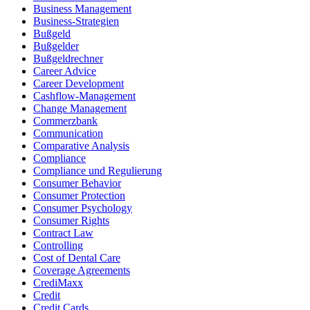
Business Management
Business-Strategien
Bußgeld
Bußgelder
Bußgeldrechner
Career Advice
Career Development
Cashflow-Management
Change Management
Commerzbank
Communication
Comparative Analysis
Compliance
Compliance und Regulierung
Consumer Behavior
Consumer Protection
Consumer Psychology
Consumer Rights
Contract Law
Controlling
Cost of Dental Care
Coverage Agreements
CrediMaxx
Credit
Credit Cards