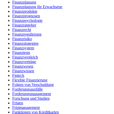
Finanzplanung
Finanzplanung für Erwachsene
Finanzprodukte
Finanzprognosen
Finanzpsychologie
Finanzratgeber
Finanzrecht
Finanzregulierung
Finanzrisiko
Finanzstrategien
Finanzsystem
Finanztests
Finanzvergleich
Finanzverträge
Finanzwesen
Finanzwissen
Fintech
Flexible Finanzierung
Folgen von Verschuldung
Forderungsausfälle
Forderungsmanagement
Forschung und Studien
Fristen
Fristmanagement
Funktionen von Kreditkarten