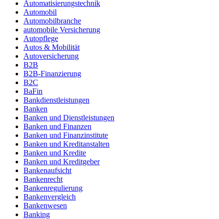
Automatisierungstechnik
Automobil
Automobilbranche
automobile Versicherung
Autopflege
Autos & Mobilität
Autoversicherung
B2B
B2B-Finanzierung
B2C
BaFin
Bankdienstleistungen
Banken
Banken und Dienstleistungen
Banken und Finanzen
Banken und Finanzinstitute
Banken und Kreditanstalten
Banken und Kredite
Banken und Kreditgeber
Bankenaufsicht
Bankenrecht
Bankenregulierung
Bankenvergleich
Bankenwesen
Banking