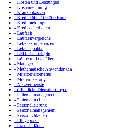
– Kosten und Leistungen
– Kostenrechnung
– Krankenkassen
– Kredite über 100.000 Euro
– Kreditmeldungen
– Kreditsicherheiten
– Laufzeit
– Laufzeitvergleiche
– Lebenskompetenzen
– Lebensqualität
– LED-Technologie
– Löhne und Gehälter
– Manager
– Mathematische Anwendungen
– Mitarbeiterbenefits
– Modernisierung
– Netzverdienste
– öffentliche Dienstleistungen
– Patientenmanagement
– Patientenrechte
– Personalisierung
– Personalmanagement
– Persönlichkeiten
– Pflegepraxis
– Praxisleitfäden