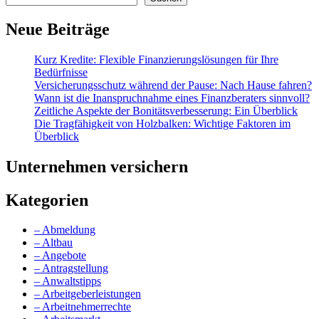
Neue Beiträge
Kurz Kredite: Flexible Finanzierungslösungen für Ihre
Bedürfnisse
Versicherungsschutz während der Pause: Nach Hause fahren?
Wann ist die Inanspruchnahme eines Finanzberaters sinnvoll?
Zeitliche Aspekte der Bonitätsverbesserung: Ein Überblick
Die Tragfähigkeit von Holzbalken: Wichtige Faktoren im
Überblick
Unternehmen versichern
Kategorien
– Abmeldung
– Altbau
– Angebote
– Antragstellung
– Anwaltstipps
– Arbeitgeberleistungen
– Arbeitnehmerrechte