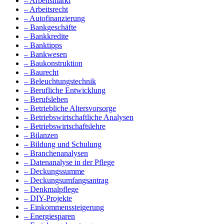
– Arbeitsmarkt
– Arbeitsrecht
– Autofinanzierung
– Bankgeschäfte
– Bankkredite
– Banktipps
– Bankwesen
– Baukonstruktion
– Baurecht
– Beleuchtungstechnik
– Berufliche Entwicklung
– Berufsleben
– Betriebliche Altersvorsorge
– Betriebswirtschaftliche Analysen
– Betriebswirtschaftslehre
– Bilanzen
– Bildung und Schulung
– Branchenanalysen
– Datenanalyse in der Pflege
– Deckungssumme
– Deckungsumfangsantrag
– Denkmalpflege
– DIY-Projekte
– Einkommenssteigerung
– Energiesparen