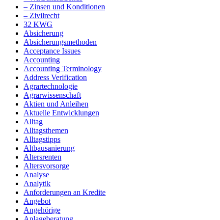
– Zinsen und Konditionen
– Zivilrecht
32 KWG
Absicherung
Absicherungsmethoden
Acceptance Issues
Accounting
Accounting Terminology
Address Verification
Agrartechnologie
Agrarwissenschaft
Aktien und Anleihen
Aktuelle Entwicklungen
Alltag
Alltagsthemen
Alltagstipps
Altbausanierung
Altersrenten
Altersvorsorge
Analyse
Analytik
Anforderungen an Kredite
Angebot
Angehörige
Anlageberatung