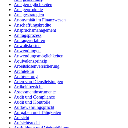
Anlagemöglichkeiten
Anlageprodukte
Anlagestrategien
Anonymität im Finanzwesen
Anschaffungskredite
Anspruchsmanagement
Antragsprozess
Antragsverfahren
Anwaltskosten
Anwendungen
Anwendungsmöglichkeiten
Äquivalenzprinzip
Arbeitslosenversicherung
Architektur
Archivierung
Arten von Dienstleistungen
Artikelübersicht
Assessmentinstrumente
Audit und Compliance
Audit und Kontrolle
Aufbewahrungspflicht
Aufgaben und Tätigkeiten
Aufsicht
Aufsichtsrecht
Ausbildung und Weiterbildung