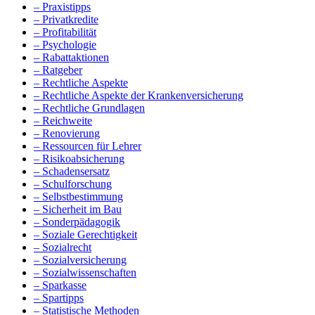
– Praxistipps
– Privatkredite
– Profitabilität
– Psychologie
– Rabattaktionen
– Ratgeber
– Rechtliche Aspekte
– Rechtliche Aspekte der Krankenversicherung
– Rechtliche Grundlagen
– Reichweite
– Renovierung
– Ressourcen für Lehrer
– Risikoabsicherung
– Schadensersatz
– Schulforschung
– Selbstbestimmung
– Sicherheit im Bau
– Sonderpädagogik
– Soziale Gerechtigkeit
– Sozialrecht
– Sozialversicherung
– Sozialwissenschaften
– Sparkasse
– Spartipps
– Statistische Methoden