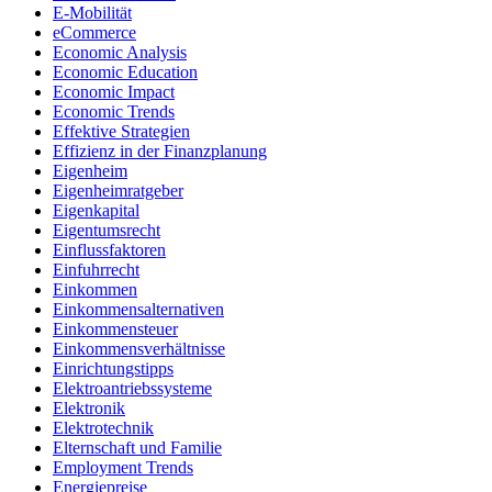
E-Mobilität
eCommerce
Economic Analysis
Economic Education
Economic Impact
Economic Trends
Effektive Strategien
Effizienz in der Finanzplanung
Eigenheim
Eigenheimratgeber
Eigenkapital
Eigentumsrecht
Einflussfaktoren
Einfuhrrecht
Einkommen
Einkommensalternativen
Einkommensteuer
Einkommensverhältnisse
Einrichtungstipps
Elektroantriebssysteme
Elektronik
Elektrotechnik
Elternschaft und Familie
Employment Trends
Energiepreise