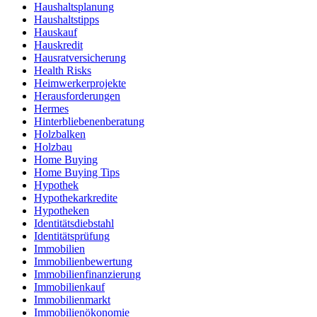
Haushaltsplanung
Haushaltstipps
Hauskauf
Hauskredit
Hausratversicherung
Health Risks
Heimwerkerprojekte
Herausforderungen
Hermes
Hinterbliebenenberatung
Holzbalken
Holzbau
Home Buying
Home Buying Tips
Hypothek
Hypothekarkredite
Hypotheken
Identitätsdiebstahl
Identitätsprüfung
Immobilien
Immobilienbewertung
Immobilienfinanzierung
Immobilienkauf
Immobilienmarkt
Immobilienökonomie