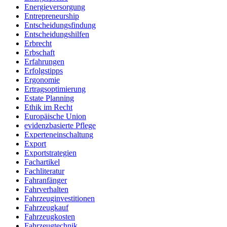
Energieversorgung
Entrepreneurship
Entscheidungsfindung
Entscheidungshilfen
Erbrecht
Erbschaft
Erfahrungen
Erfolgstipps
Ergonomie
Ertragsoptimierung
Estate Planning
Ethik im Recht
Europäische Union
evidenzbasierte Pflege
Experteneinschaltung
Export
Exportstrategien
Fachartikel
Fachliteratur
Fahranfänger
Fahrverhalten
Fahrzeuginvestitionen
Fahrzeugkauf
Fahrzeugkosten
Fahrzeugtechnik