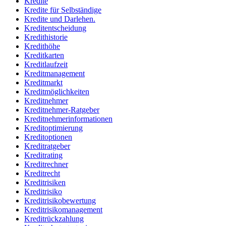
Kredite
Kredite für Selbständige
Kredite und Darlehen.
Kreditentscheidung
Kredithistorie
Kredithöhe
Kreditkarten
Kreditlaufzeit
Kreditmanagement
Kreditmarkt
Kreditmöglichkeiten
Kreditnehmer
Kreditnehmer-Ratgeber
Kreditnehmerinformationen
Kreditoptimierung
Kreditoptionen
Kreditratgeber
Kreditrating
Kreditrechner
Kreditrecht
Kreditrisiken
Kreditrisiko
Kreditrisikobewertung
Kreditrisikomanagement
Kreditrückzahlung