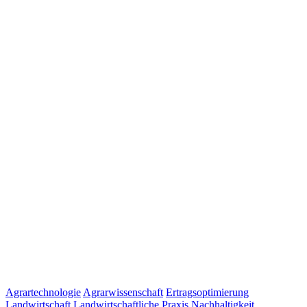
Agrartechnologie
Agrarwissenschaft
Ertragsoptimierung
Landwirtschaft
Landwirtschaftliche Praxis
Nachhaltigkeit