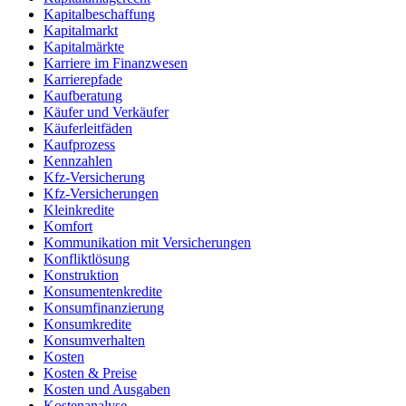
Kapitalbeschaffung
Kapitalmarkt
Kapitalmärkte
Karriere im Finanzwesen
Karrierepfade
Kaufberatung
Käufer und Verkäufer
Käuferleitfäden
Kaufprozess
Kennzahlen
Kfz-Versicherung
Kfz-Versicherungen
Kleinkredite
Komfort
Kommunikation mit Versicherungen
Konfliktlösung
Konstruktion
Konsumentenkredite
Konsumfinanzierung
Konsumkredite
Konsumverhalten
Kosten
Kosten & Preise
Kosten und Ausgaben
Kostenanalyse