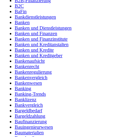
B2B-Finanzierung
B2C
BaFin
Bankdienstleistungen
Banken
Banken und Dienstleistungen
Banken und Finanzen
Banken und Finanzinstitute
Banken und Kreditanstalten
Banken und Kredite
Banken und Kreditgeber
Bankenaufsicht
Bankenrecht
Bankenregulierung
Bankenvergleich
Bankenwesen
Banking
Banking-Trends
Banklizenz
Bankvergleich
Bargeldbedarf
Bargeldzahlung
Baufinanzierung
Bauingenieurwesen
Baumaterialien