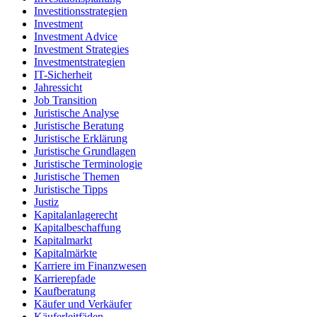
Investitionsstrategien
Investment
Investment Advice
Investment Strategies
Investmentstrategien
IT-Sicherheit
Jahressicht
Job Transition
Juristische Analyse
Juristische Beratung
Juristische Erklärung
Juristische Grundlagen
Juristische Terminologie
Juristische Themen
Juristische Tipps
Justiz
Kapitalanlagerecht
Kapitalbeschaffung
Kapitalmarkt
Kapitalmärkte
Karriere im Finanzwesen
Karrierepfade
Kaufberatung
Käufer und Verkäufer
Käuferleitfäden