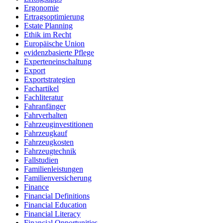
Ergonomie
Ertragsoptimierung
Estate Planning
Ethik im Recht
Europäische Union
evidenzbasierte Pflege
Experteneinschaltung
Export
Exportstrategien
Fachartikel
Fachliteratur
Fahranfänger
Fahrverhalten
Fahrzeuginvestitionen
Fahrzeugkauf
Fahrzeugkosten
Fahrzeugtechnik
Fallstudien
Familienleistungen
Familienversicherung
Finance
Financial Definitions
Financial Education
Financial Literacy
Financial Opportunities