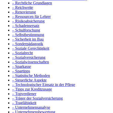
– Rechtliche Grundlagen
– Reichweite
– Renovierung
– Ressourcen für Lehrer
– Risikoabsicherung
– Schadensersatz
– Schulforschung
– Selbstbestimmung
– Sicherheit im Bau
– Sonderpädagogik
– Soziale Gerechtigkeit
– Sozialrecht
– Sozialversicherung
– Sozialwissenschaften
– Sparkasse
– Spartipps
– Statistische Methoden
– Steuerliche Aspekte
– Technologischer Einsatz in der Pflege
– Tipps zur Kreditzusage
– Topverdiener
– Träger der Sozialversicherung
– Tragfähigkeit
– Unternehmensanalyse
– Unternehmensbewertung