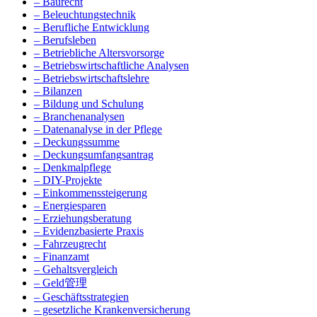
– Baurecht
– Beleuchtungstechnik
– Berufliche Entwicklung
– Berufsleben
– Betriebliche Altersvorsorge
– Betriebswirtschaftliche Analysen
– Betriebswirtschaftslehre
– Bilanzen
– Bildung und Schulung
– Branchenanalysen
– Datenanalyse in der Pflege
– Deckungssumme
– Deckungsumfangsantrag
– Denkmalpflege
– DIY-Projekte
– Einkommenssteigerung
– Energiesparen
– Erziehungsberatung
– Evidenzbasierte Praxis
– Fahrzeugrecht
– Finanzamt
– Gehaltsvergleich
– Geld管理
– Geschäftsstrategien
– gesetzliche Krankenversicherung