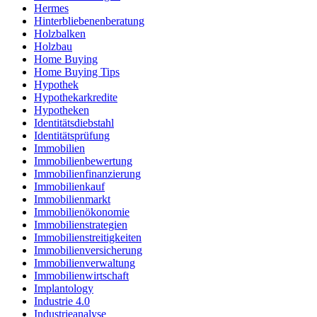
Hermes
Hinterbliebenenberatung
Holzbalken
Holzbau
Home Buying
Home Buying Tips
Hypothek
Hypothekarkredite
Hypotheken
Identitätsdiebstahl
Identitätsprüfung
Immobilien
Immobilienbewertung
Immobilienfinanzierung
Immobilienkauf
Immobilienmarkt
Immobilienökonomie
Immobilienstrategien
Immobilienstreitigkeiten
Immobilienversicherung
Immobilienverwaltung
Immobilienwirtschaft
Implantology
Industrie 4.0
Industrieanalyse