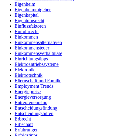
Eigenheim
Eigenheimratgeber
Eigenkapital
Eigentumsrecht
Einflussfaktoren
Einfuhrrecht
Einkommen
Einkommensalternativen
Einkommensteuer
Einkommensverhältnisse
Einrichtungstipps
Elektroantriebssysteme
Elektronik
Elektrotechnik
Elternschaft und Familie
Employment Trends
Energiepreise
Energieversorgung
Entrepreneurship
Entscheidungsfindung
Entscheidungshilfen
Erbrecht
Erbschaft
Erfahrungen
Erfolgstipps