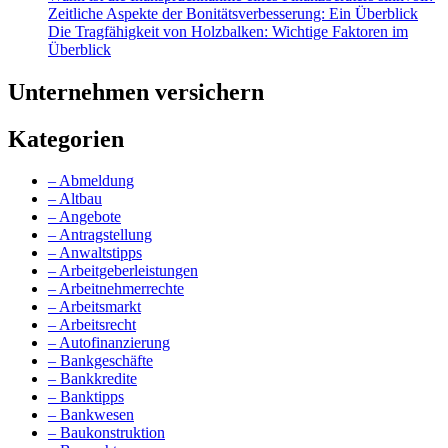
Zeitliche Aspekte der Bonitätsverbesserung: Ein Überblick
Die Tragfähigkeit von Holzbalken: Wichtige Faktoren im
Überblick
Unternehmen versichern
Kategorien
– Abmeldung
– Altbau
– Angebote
– Antragstellung
– Anwaltstipps
– Arbeitgeberleistungen
– Arbeitnehmerrechte
– Arbeitsmarkt
– Arbeitsrecht
– Autofinanzierung
– Bankgeschäfte
– Bankkredite
– Banktipps
– Bankwesen
– Baukonstruktion