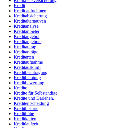
Krankheitsversicherung
Kredit
Kredit aufnehmen
Kreditabsicherung
Kreditalternativen
Kreditanalyse
Kreditanbieter
Kreditangebot
Kreditangebote
Kreditantrag
Kreditanträge
Kreditarten
Kreditaufnahme
Kreditauskunft
Kreditbeantragung
Kreditberatung
Kreditbewertung
Kredite
Kredite für Selbständige
Kredite und Darlehen.
Kreditentscheidung
Kredithistorie
Kredithöhe
Kreditkarten
Kreditlaufzeit