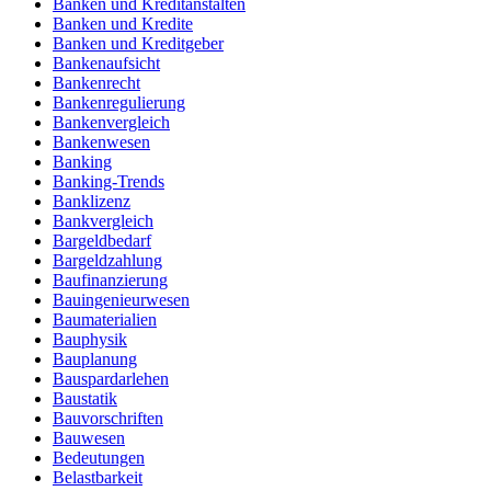
Banken und Kreditanstalten
Banken und Kredite
Banken und Kreditgeber
Bankenaufsicht
Bankenrecht
Bankenregulierung
Bankenvergleich
Bankenwesen
Banking
Banking-Trends
Banklizenz
Bankvergleich
Bargeldbedarf
Bargeldzahlung
Baufinanzierung
Bauingenieurwesen
Baumaterialien
Bauphysik
Bauplanung
Bauspardarlehen
Baustatik
Bauvorschriften
Bauwesen
Bedeutungen
Belastbarkeit