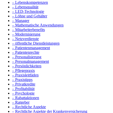
– Lebenskompetenzen
– Lebensqualität
– LED-Technologie
– Löhne und Gehälter
– Manager
– Mathematische Anwendungen
– Mitarbeiterbenefits
– Modernisierung
– Netzverdienste
– öffentliche Dienstleistungen
– Patientenmanagement
– Patientenrechte
– Personalisierung
– Personalmanagement
– Persönlichkeiten
– Pflegepraxis
– Praxisleitfäden
– Praxistipps
– Privatkredite
– Profitabilität
– Psychologie
– Rabattaktionen
– Ratgeber
– Rechtliche Aspekte
– Rechtliche Aspekte der Krankenversicherung