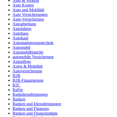
Auto & Verkehr
Auto Kosten
Auto und Mobilität
Auto Versicherungen
Auto-Versicherung
Autoabteilung
Autofahren
Autohaus
Autokauf
Automatisierungstechnik
Automobil
Automobilbranche
automobile Versicherung
Autopflege
Autos & Mobilität
Autoversicherung
B2B
B2B-Finanzierung
B2C
BaFin
Bankdienstleistungen
Banken
Banken und Dienstleistungen
Banken und Finanzen
Banken und Finanzinstitute