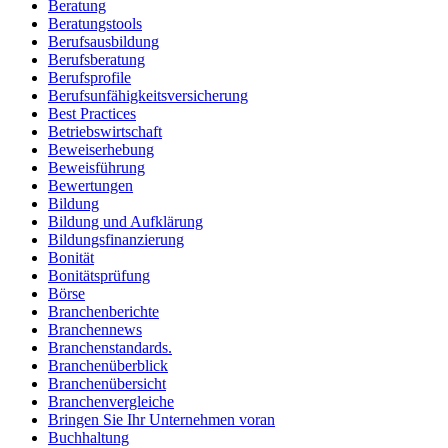
Beratung
Beratungstools
Berufsausbildung
Berufsberatung
Berufsprofile
Berufsunfähigkeitsversicherung
Best Practices
Betriebswirtschaft
Beweiserhebung
Beweisführung
Bewertungen
Bildung
Bildung und Aufklärung
Bildungsfinanzierung
Bonität
Bonitätsprüfung
Börse
Branchenberichte
Branchennews
Branchenstandards.
Branchenüberblick
Branchenübersicht
Branchenvergleiche
Bringen Sie Ihr Unternehmen voran
Buchhaltung