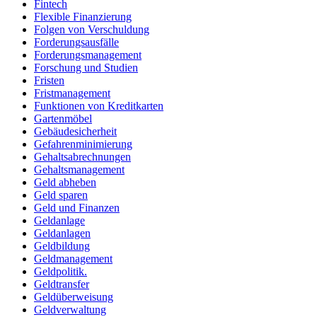
Fintech
Flexible Finanzierung
Folgen von Verschuldung
Forderungsausfälle
Forderungsmanagement
Forschung und Studien
Fristen
Fristmanagement
Funktionen von Kreditkarten
Gartenmöbel
Gebäudesicherheit
Gefahrenminimierung
Gehaltsabrechnungen
Gehaltsmanagement
Geld abheben
Geld sparen
Geld und Finanzen
Geldanlage
Geldanlagen
Geldbildung
Geldmanagement
Geldpolitik.
Geldtransfer
Geldüberweisung
Geldverwaltung