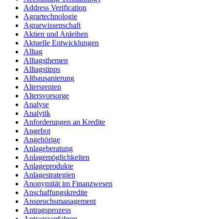
Address Verification
Agrartechnologie
Agrarwissenschaft
Aktien und Anleihen
Aktuelle Entwicklungen
Alltag
Alltagsthemen
Alltagstipps
Altbausanierung
Altersrenten
Altersvorsorge
Analyse
Analytik
Anforderungen an Kredite
Angebot
Angehörige
Anlageberatung
Anlagemöglichkeiten
Anlageprodukte
Anlagestrategien
Anonymität im Finanzwesen
Anschaffungskredite
Anspruchsmanagement
Antragsprozess
Antragsverfahren