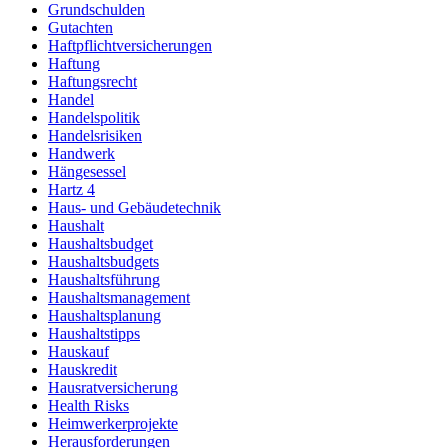
Grundschulden
Gutachten
Haftpflichtversicherungen
Haftung
Haftungsrecht
Handel
Handelspolitik
Handelsrisiken
Handwerk
Hängesessel
Hartz 4
Haus- und Gebäudetechnik
Haushalt
Haushaltsbudget
Haushaltsbudgets
Haushaltsführung
Haushaltsmanagement
Haushaltsplanung
Haushaltstipps
Hauskauf
Hauskredit
Hausratversicherung
Health Risks
Heimwerkerprojekte
Herausforderungen