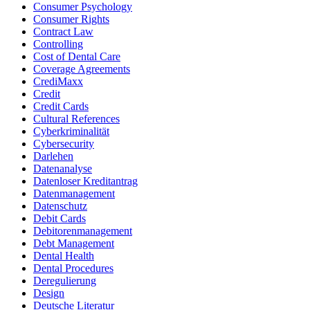
Consumer Psychology
Consumer Rights
Contract Law
Controlling
Cost of Dental Care
Coverage Agreements
CrediMaxx
Credit
Credit Cards
Cultural References
Cyberkriminalität
Cybersecurity
Darlehen
Datenanalyse
Datenloser Kreditantrag
Datenmanagement
Datenschutz
Debit Cards
Debitorenmanagement
Debt Management
Dental Health
Dental Procedures
Deregulierung
Design
Deutsche Literatur