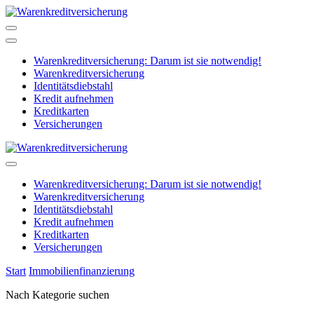
Zum
Inhalt
Warenkreditversicherung
Schützen Sie Ihr Unternehmen!
springen
Warenkreditversicherung: Darum ist sie notwendig!
Warenkreditversicherung
Identitätsdiebstahl
Kredit aufnehmen
Kreditkarten
Versicherungen
Warenkreditversicherung
Schützen Sie Ihr Unternehmen!
Warenkreditversicherung: Darum ist sie notwendig!
Warenkreditversicherung
Identitätsdiebstahl
Kredit aufnehmen
Kreditkarten
Versicherungen
Start
Immobilienfinanzierung
Nach Kategorie suchen