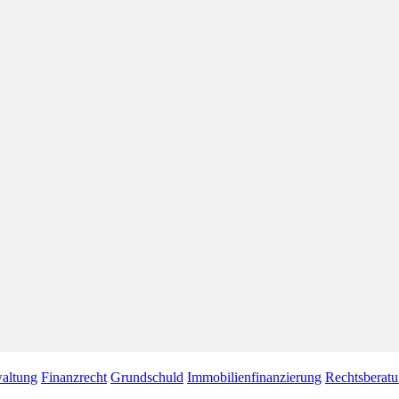
altung
Finanzrecht
Grundschuld
Immobilienfinanzierung
Rechtsberat