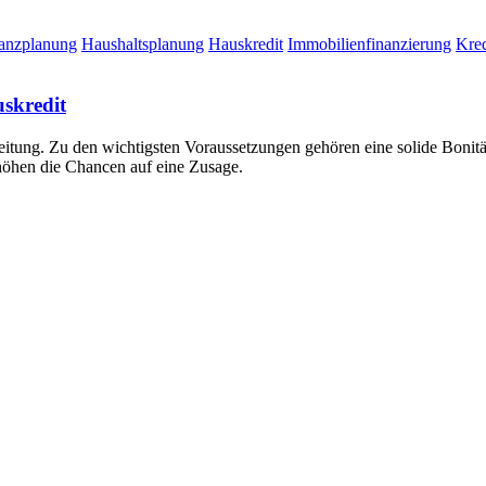
anzplanung
Haushaltsplanung
Hauskredit
Immobilienfinanzierung
Kred
uskredit
eitung. Zu den wichtigsten Voraussetzungen gehören eine solide Bonität, 
rhöhen die Chancen auf eine Zusage.