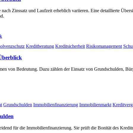
ach Zinssatz und Laufzeit erheblich variieren. Eine detaillierte Übers
nd.
solvenzschutz
Kreditberatung
Kreditsicherheit
Risikomanagement
Schu
Überblick
en von Bedeutung. Dazu zählen der Einsatz von Grundschulden, Bürgs
t
Grundschulden
Immobilienfinanzierung
Immobilienmarkt
Kreditver
hulden
dend für die Immobilienfinanzierung. Sie prüft die Bonität des Kredit