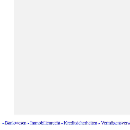
- Bankwesen
- Immobilienrecht
- Kreditsicherheiten
- Vermögensverw