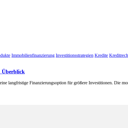
odukte
Immobilienfinanzierung
Investitionsstrategien
Kredite
Kreditrec
m Überblick
 eine langfristige Finanzierungsoption für größere Investitionen. Die m