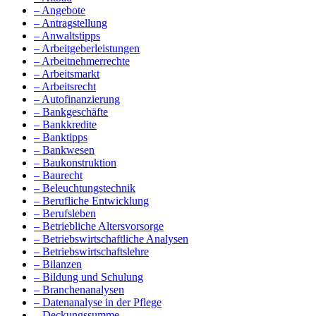
– Angebote
– Antragstellung
– Anwaltstipps
– Arbeitgeberleistungen
– Arbeitnehmerrechte
– Arbeitsmarkt
– Arbeitsrecht
– Autofinanzierung
– Bankgeschäfte
– Bankkredite
– Banktipps
– Bankwesen
– Baukonstruktion
– Baurecht
– Beleuchtungstechnik
– Berufliche Entwicklung
– Berufsleben
– Betriebliche Altersvorsorge
– Betriebswirtschaftliche Analysen
– Betriebswirtschaftslehre
– Bilanzen
– Bildung und Schulung
– Branchenanalysen
– Datenanalyse in der Pflege
– Deckungssumme