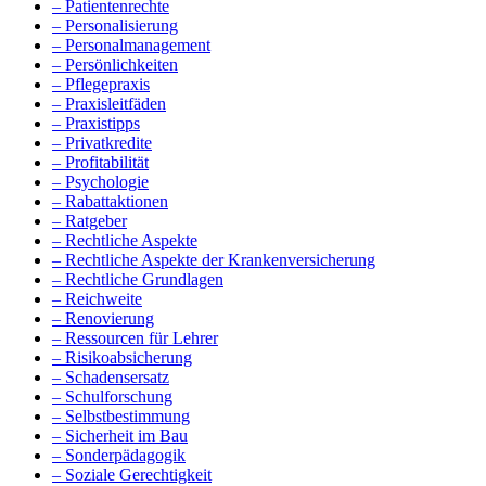
– Patientenrechte
– Personalisierung
– Personalmanagement
– Persönlichkeiten
– Pflegepraxis
– Praxisleitfäden
– Praxistipps
– Privatkredite
– Profitabilität
– Psychologie
– Rabattaktionen
– Ratgeber
– Rechtliche Aspekte
– Rechtliche Aspekte der Krankenversicherung
– Rechtliche Grundlagen
– Reichweite
– Renovierung
– Ressourcen für Lehrer
– Risikoabsicherung
– Schadensersatz
– Schulforschung
– Selbstbestimmung
– Sicherheit im Bau
– Sonderpädagogik
– Soziale Gerechtigkeit