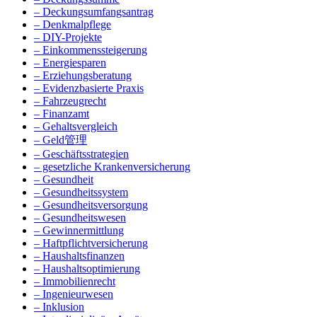
– Deckungsumfangsantrag
– Denkmalpflege
– DIY-Projekte
– Einkommenssteigerung
– Energiesparen
– Erziehungsberatung
– Evidenzbasierte Praxis
– Fahrzeugrecht
– Finanzamt
– Gehaltsvergleich
– Geld管理
– Geschäftsstrategien
– gesetzliche Krankenversicherung
– Gesundheit
– Gesundheitssystem
– Gesundheitsversorgung
– Gesundheitswesen
– Gewinnermittlung
– Haftpflichtversicherung
– Haushaltsfinanzen
– Haushaltsoptimierung
– Immobilienrecht
– Ingenieurwesen
– Inklusion