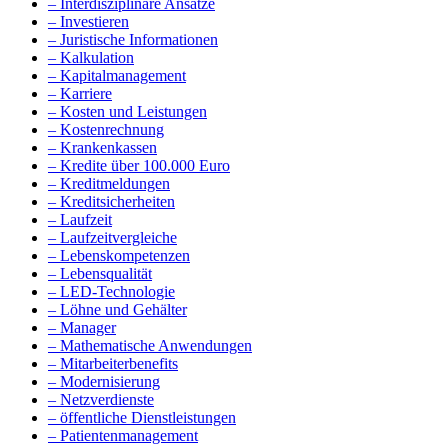
– Interdisziplinäre Ansätze
– Investieren
– Juristische Informationen
– Kalkulation
– Kapitalmanagement
– Karriere
– Kosten und Leistungen
– Kostenrechnung
– Krankenkassen
– Kredite über 100.000 Euro
– Kreditmeldungen
– Kreditsicherheiten
– Laufzeit
– Laufzeitvergleiche
– Lebenskompetenzen
– Lebensqualität
– LED-Technologie
– Löhne und Gehälter
– Manager
– Mathematische Anwendungen
– Mitarbeiterbenefits
– Modernisierung
– Netzverdienste
– öffentliche Dienstleistungen
– Patientenmanagement