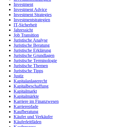
Investment
Investment Advice
Investment Strategies
Investmentstrategien
IT-Sicherheit
Jahressicht
Job Transition
Juristische Analyse
Juristische Beratung
Juristische Erklärung
Juristische Grundlagen
Juristische Terminologie
Juristische Themen
Juristische Tipps
Justiz
Kapitalanlagerecht
Kapitalbeschaffung
Kapitalmarkt
Kapitalmärkte
Karriere im Finanzwesen
Karrierepfade
Kaufberatung
Käufer und Verkäufer
Käuferleitfäden
Kaufprozess