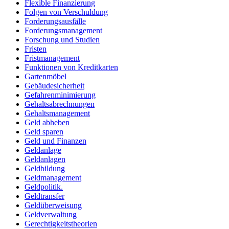
Flexible Finanzierung
Folgen von Verschuldung
Forderungsausfälle
Forderungsmanagement
Forschung und Studien
Fristen
Fristmanagement
Funktionen von Kreditkarten
Gartenmöbel
Gebäudesicherheit
Gefahrenminimierung
Gehaltsabrechnungen
Gehaltsmanagement
Geld abheben
Geld sparen
Geld und Finanzen
Geldanlage
Geldanlagen
Geldbildung
Geldmanagement
Geldpolitik.
Geldtransfer
Geldüberweisung
Geldverwaltung
Gerechtigkeitstheorien