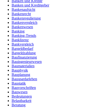
Banken und Kredite
Banken und Kreditgeber
Bankenaufsicht
Bankenrecht
Bankenregulierung
Bankenvergleich
Bankenwesen
Banking
Banking-Trends
Banklizenz
Bankvergleich
Bargeldbedarf
Bargeldzahlung
Baufinanzierung
Bauingenieurwesen
Baumaterialien
Bauphysik
Bauplanung
Bauspardarlehen
Baustatik
Bauvorschriften
Bauwesen
Bedeutungen
Belastbarkeit
Beratung