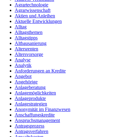
Agrartechnologie
Agrarwissenschaft
Aktien und Anleihen
Aktuelle Entwicklungen
Alltag
Alltagsthemen
Alltagstipps
Altbausanierung
Altersrenten
Altersvorsorge
Analyse
Analytik
Anforderungen an Kredite
Angebot
Angehörige
Anlageberatung
Anlagemöglichkeiten
Anlageprodukte
Anlagestrategien
Anonymität im Finanzwesen
Anschaffungskredite
Anspruchsmanagement
Antragsprozess
Antragsverfahren
Anwaltskosten