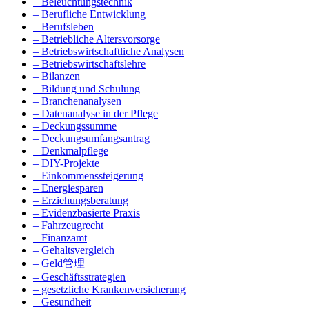
– Beleuchtungstechnik
– Berufliche Entwicklung
– Berufsleben
– Betriebliche Altersvorsorge
– Betriebswirtschaftliche Analysen
– Betriebswirtschaftslehre
– Bilanzen
– Bildung und Schulung
– Branchenanalysen
– Datenanalyse in der Pflege
– Deckungssumme
– Deckungsumfangsantrag
– Denkmalpflege
– DIY-Projekte
– Einkommenssteigerung
– Energiesparen
– Erziehungsberatung
– Evidenzbasierte Praxis
– Fahrzeugrecht
– Finanzamt
– Gehaltsvergleich
– Geld管理
– Geschäftsstrategien
– gesetzliche Krankenversicherung
– Gesundheit