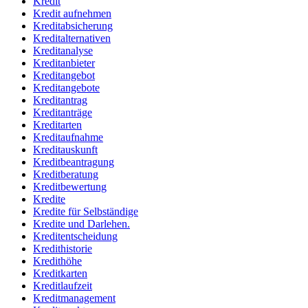
Kredit
Kredit aufnehmen
Kreditabsicherung
Kreditalternativen
Kreditanalyse
Kreditanbieter
Kreditangebot
Kreditangebote
Kreditantrag
Kreditanträge
Kreditarten
Kreditaufnahme
Kreditauskunft
Kreditbeantragung
Kreditberatung
Kreditbewertung
Kredite
Kredite für Selbständige
Kredite und Darlehen.
Kreditentscheidung
Kredithistorie
Kredithöhe
Kreditkarten
Kreditlaufzeit
Kreditmanagement