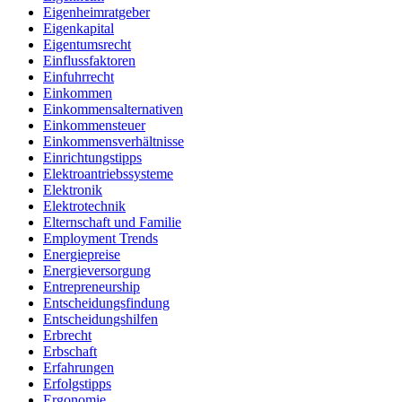
Eigenheimratgeber
Eigenkapital
Eigentumsrecht
Einflussfaktoren
Einfuhrrecht
Einkommen
Einkommensalternativen
Einkommensteuer
Einkommensverhältnisse
Einrichtungstipps
Elektroantriebssysteme
Elektronik
Elektrotechnik
Elternschaft und Familie
Employment Trends
Energiepreise
Energieversorgung
Entrepreneurship
Entscheidungsfindung
Entscheidungshilfen
Erbrecht
Erbschaft
Erfahrungen
Erfolgstipps
Ergonomie