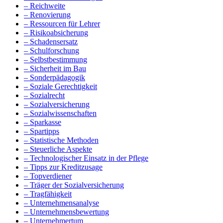
– Reichweite
– Renovierung
– Ressourcen für Lehrer
– Risikoabsicherung
– Schadensersatz
– Schulforschung
– Selbstbestimmung
– Sicherheit im Bau
– Sonderpädagogik
– Soziale Gerechtigkeit
– Sozialrecht
– Sozialversicherung
– Sozialwissenschaften
– Sparkasse
– Spartipps
– Statistische Methoden
– Steuerliche Aspekte
– Technologischer Einsatz in der Pflege
– Tipps zur Kreditzusage
– Topverdiener
– Träger der Sozialversicherung
– Tragfähigkeit
– Unternehmensanalyse
– Unternehmensbewertung
– Unternehmertum