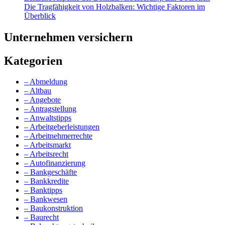
Die Tragfähigkeit von Holzbalken: Wichtige Faktoren im
Überblick
Unternehmen versichern
Kategorien
– Abmeldung
– Altbau
– Angebote
– Antragstellung
– Anwaltstipps
– Arbeitgeberleistungen
– Arbeitnehmerrechte
– Arbeitsmarkt
– Arbeitsrecht
– Autofinanzierung
– Bankgeschäfte
– Bankkredite
– Banktipps
– Bankwesen
– Baukonstruktion
– Baurecht