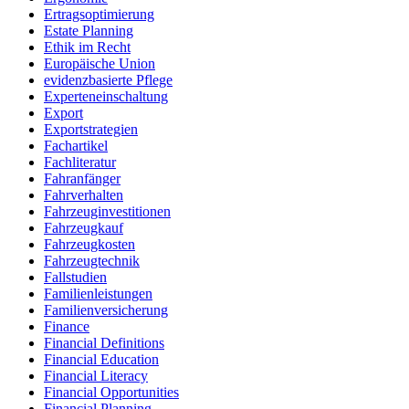
Ertragsoptimierung
Estate Planning
Ethik im Recht
Europäische Union
evidenzbasierte Pflege
Experteneinschaltung
Export
Exportstrategien
Fachartikel
Fachliteratur
Fahranfänger
Fahrverhalten
Fahrzeuginvestitionen
Fahrzeugkauf
Fahrzeugkosten
Fahrzeugtechnik
Fallstudien
Familienleistungen
Familienversicherung
Finance
Financial Definitions
Financial Education
Financial Literacy
Financial Opportunities
Financial Planning