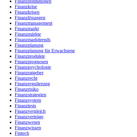
Finanzinstitutionen
Finanzkrise
Finanzkrisen
Finanzlösungen
Finanzmanagement
Finanzmarkt
Finanzmärkte
Finanzmarkttrends
Finanzplanung
Finanzplanung für Erwachsene
Finanzprodukte
Finanzprognosen
Finanzpsychologie
Finanzratgeber
Finanzrecht
Finanzregulierung
Finanzrisiko
Finanzstrategien
Finanzsystem
Finanztests
Finanzvergleich
Finanzverträge
Finanzwesen
Finanzwissen
Fintech