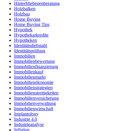
Hinterbliebenenberatung
Holzbalken
Holzbau
Home Buying
Home Buying Tips
Hypothek
Hypothekarkredite
Hypotheken
Identitätsdiebstahl
Identitätsprüfung
Immobilien
Immobilienbewertung
Immobilienfinanzierung
Immobilienkauf
Immobilienmarkt
Immobilienökonomie
Immobilienstrategien
Immobilienstreitigkeiten
Immobilienversicherung
Immobilienverwaltung
Immobilienwirtschaft
Implantology
Industrie 4.0
Industrieanalyse
Inflation