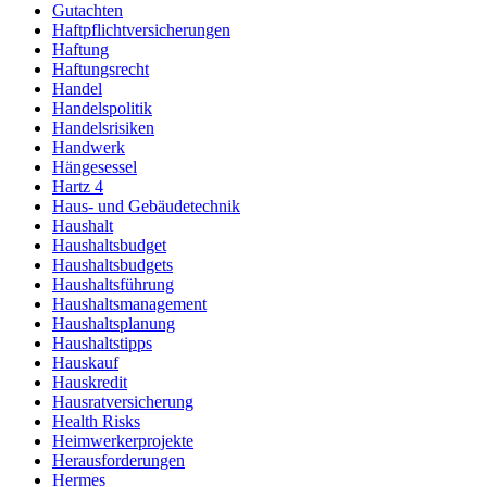
Gutachten
Haftpflichtversicherungen
Haftung
Haftungsrecht
Handel
Handelspolitik
Handelsrisiken
Handwerk
Hängesessel
Hartz 4
Haus- und Gebäudetechnik
Haushalt
Haushaltsbudget
Haushaltsbudgets
Haushaltsführung
Haushaltsmanagement
Haushaltsplanung
Haushaltstipps
Hauskauf
Hauskredit
Hausratversicherung
Health Risks
Heimwerkerprojekte
Herausforderungen
Hermes