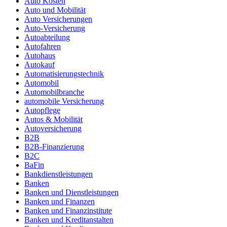
Auto Kosten
Auto und Mobilität
Auto Versicherungen
Auto-Versicherung
Autoabteilung
Autofahren
Autohaus
Autokauf
Automatisierungstechnik
Automobil
Automobilbranche
automobile Versicherung
Autopflege
Autos & Mobilität
Autoversicherung
B2B
B2B-Finanzierung
B2C
BaFin
Bankdienstleistungen
Banken
Banken und Dienstleistungen
Banken und Finanzen
Banken und Finanzinstitute
Banken und Kreditanstalten