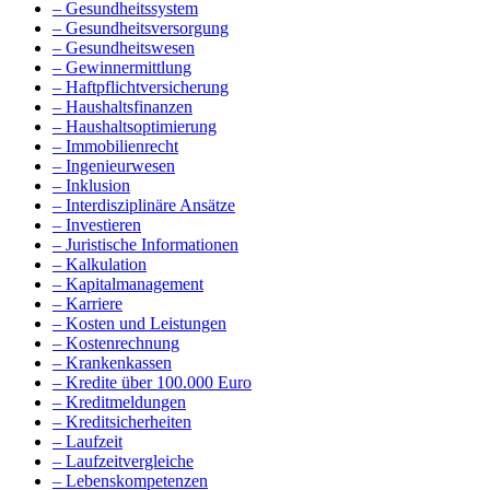
– Gesundheitssystem
– Gesundheitsversorgung
– Gesundheitswesen
– Gewinnermittlung
– Haftpflichtversicherung
– Haushaltsfinanzen
– Haushaltsoptimierung
– Immobilienrecht
– Ingenieurwesen
– Inklusion
– Interdisziplinäre Ansätze
– Investieren
– Juristische Informationen
– Kalkulation
– Kapitalmanagement
– Karriere
– Kosten und Leistungen
– Kostenrechnung
– Krankenkassen
– Kredite über 100.000 Euro
– Kreditmeldungen
– Kreditsicherheiten
– Laufzeit
– Laufzeitvergleiche
– Lebenskompetenzen