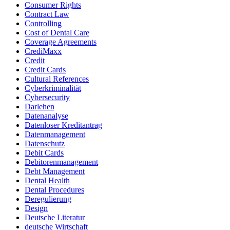
Consumer Rights
Contract Law
Controlling
Cost of Dental Care
Coverage Agreements
CrediMaxx
Credit
Credit Cards
Cultural References
Cyberkriminalität
Cybersecurity
Darlehen
Datenanalyse
Datenloser Kreditantrag
Datenmanagement
Datenschutz
Debit Cards
Debitorenmanagement
Debt Management
Dental Health
Dental Procedures
Deregulierung
Design
Deutsche Literatur
deutsche Wirtschaft