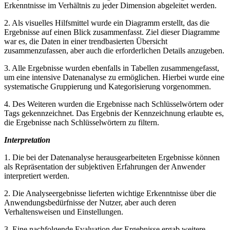
Erkenntnisse im⁢ Verhältnis zu‍ jeder Dimension abgeleitet werden.
2. Als visuelles Hilfsmittel wurde ein Diagramm⁣ erstellt,‌ das⁤ die
Ergebnisse auf ⁤einen Blick zusammenfasst. Ziel dieser Diagramme
war es, ⁢die Daten ⁤in einer trendbasierten Übersicht
zusammenzufassen, aber auch die erforderlichen Details anzugeben.
3. Alle Ergebnisse wurden ebenfalls‍ in Tabellen zusammengefasst,
um⁣ eine intensive Datenanalyse zu ermöglichen. Hierbei wurde ⁣eine
systematische Gruppierung und Kategorisierung‌ vorgenommen.
4.⁤ Des Weiteren​ wurden die Ergebnisse nach Schlüsselwörtern ‌oder
Tags gekennzeichnet. Das ⁣Ergebnis‌ der Kennzeichnung erlaubte ​es,
die⁣ Ergebnisse nach Schlüsselwörtern zu filtern.
Interpretation
1. Die bei der ‍Datenanalyse herausgearbeiteten ‍Ergebnisse⁤ können
als Repräsentation⁢ der subjektiven ​Erfahrungen der Anwender
interpretiert werden.
2. Die Analyseergebnisse lieferten wichtige Erkenntnisse über die
Anwendungsbedürfnisse​ der Nutzer, aber auch‍ deren⁣
Verhaltensweisen und Einstellungen.
3. ⁤Eine nachfolgende Evaluation der Ergebnisse ergab weitere⁤