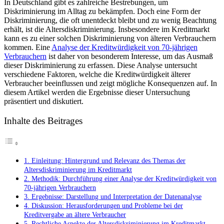
In Deutschland gibt ‍es zahlreiche‌ Bestrebungen, um ​
Altersdiskrimi
Diskriminierung im⁤ Alltag ⁤zu bekämpfen. Doch‌ eine⁢ Form der
im
Diskriminierung, die‌ oft⁣ unentdeckt ‍bleibt ‍und zu ⁤wenig‌ Beachtung
Kreditmarkt:
erhält, ist die Altersdiskriminierung. Insbesondere im Kreditmarkt
Eine
kann es zu einer solchen Diskriminierung von älteren Verbrauchern
Analyse
‍kommen. Eine
Analyse der Kreditwürdigkeit von⁣ 70-jährigen‌
der
Verbrauchern
⁢ist daher von ⁣besonderem Interesse, um das ⁣Ausmaß
Kreditwürdigke
dieser Diskriminierung zu erfassen. Diese ⁣Analyse untersucht⁢
von
verschiedene Faktoren, welche die Kreditwürdigkeit älterer
70-
Verbraucher⁣ beeinflussen und zeigt mögliche ‍Konsequenzen‍ auf. In
jährigen
⁣diesem Artikel werden die Ergebnisse dieser Untersuchung ​
Verbrauchern
präsentiert und diskutiert.
Inhalte des Beitrages
1. Einleitung: Hintergrund und Relevanz des ‍Themas⁣ der
Altersdiskriminierung im Kreditmarkt
2. Methodik: Durchführung ⁣einer Analyse der Kreditwürdigkeit von
70-jährigen Verbrauchern
3. Ergebnisse: Darstellung und ⁢Interpretation der Datenanalyse
4. Diskussion: Herausforderungen und Probleme‌ bei‍ der
Kreditvergabe an ‌ältere Verbraucher
5. Rechtliche ​Aspekte der Altersdiskriminierung⁢ im Kreditmarkt