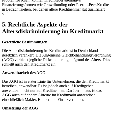
Problem zu lösen, können ⁢Kreditgeber⁢ alternative
Finanzierungsformen wie Crowdfunding oder Peer-to-Peer-Kredite
in ⁣Betracht ziehen, bei denen ältere Kreditnehmer ⁢gut qualifiziert
sind.
5. Rechtliche ​Aspekte der
Altersdiskriminierung⁢ im Kreditmarkt
Gesetzliche ⁣Bestimmungen
Die Altersdiskriminierung im Kreditmarkt ist in Deutschland
gesetzlich verankert. Die Allgemeine Gleichbehandlungsverordnung⁤
(AGG) verbietet jegliche ​Diskriminierung ​aufgrund des ⁤Alters. Dies
schließt auch den Kreditmarkt ein.
Anwendbarkeit des⁢ AGG
Das AGG ist⁤ in erster‌ Linie für⁢ Unternehmen, die den‍ Kredit markt
betreiben, ⁢anwendbar. ‍Es ist jedoch auch auf Kreditgeber
anwendbar, nicht nur⁣ auf Kreditnehmer. Darüber hinaus​ ist das
AGG auch auf ⁤andere ⁤Akteure ‌im ‍Kreditmarkt anwendbar,​
einschließlich Makler, Berater⁤ und ⁣Finanzvermittler.
Umsetzung der AGG