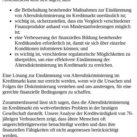
die Beibehaltung bestehender Maßnahmen zur Eindämmung
von Altersdiskriminierung im Kreditmarkt unerlässlich‌ ist;
wichtig ​ist, sicherzustellen, dass ein Vergleich⁤ verschiedener⁣
Finanzprodukte anhand ‌von Mindestanforderungen​ möglich
ist;
eine Verbesserung der finanziellen ​Bildung bestehender
Kreditkunden erforderlich ⁢ist, damit sie sich über einzelne⁤
Konditionen informieren⁤ können; und
es wichtig ⁤ist, verschiedene regulatorische Möglichkeiten ‍zu
überprüfen, ⁣um eine ​effektivere Eindämmung⁢ der
Altersdiskriminierung ⁤im Kreditmarkt zu erreichen.
Eine Lösung zur Eindämmung von ​Altersdiskriminierung im
Kreditmarkt kann nur erreicht werden, wenn wir ​die Ursachen und
Folgen der Diskriminierung verstehen und uns ⁣anstrengen, für eine
gerechte finanzielle Bedingungen zu⁢ schaffen.
Zusammenfassend lässt⁣ sich‍ sagen, dass⁣ die Altersdiskriminierung
im Kreditmarkt ein weitverbreitetes Problem in der heutigen
Gesellschaft darstellt. Unsere Analyse der Kreditwürdigkeit von ⁣70-
jährigen⁤ Verbrauchern zeigt,​ dass ​ältere ​Menschen oft
ungerechtfertigterweise benachteiligt werden​ und ​dass ihre
finanziellen Fähigkeiten oft nicht ​angemessen berücksichtigt
werden.