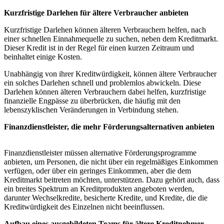
Kurzfristige Darlehen für ältere ⁤Verbraucher ‍anbieten
Kurzfristige Darlehen können älteren Verbrauchern ‍helfen, nach
einer ‌schnellen Einnahmequelle zu⁣ suchen, neben​ dem Kreditmarkt.
‍Dieser Kredit ⁢ist in der Regel‍ für ‍einen kurzen Zeitraum ⁤und
beinhaltet einige Kosten.
Unabhängig ⁣von⁢ ihrer Kreditwürdigkeit, ⁤können ältere ⁢Verbraucher
ein solches Darlehen schnell und problemlos abwickeln. Diese‌
Darlehen können ⁣älteren Verbrauchern dabei helfen, kurzfristige​
finanzielle ‍Engpässe zu überbrücken, die⁣ häufig mit den
lebenszyklischen‍ Veränderungen in ⁢Verbindung stehen.
Finanzdienstleister, ⁤die mehr⁤ Förderungsalternativen anbieten
Finanzdienstleister müssen alternative‌ Förderungsprogramme
anbieten, um‍ Personen, die ⁣nicht über‍ ein⁣ regelmäßiges Einkommen
verfügen, oder über ein geringes‌ Einkommen, aber die ⁣dem
Kreditmarkt beitreten möchten,​ unterstützen. Dazu gehört⁢ auch, dass
ein breites ‌Spektrum ⁤an⁤ Kreditprodukten‌ angeboten werden,
darunter Wechselkredite, besicherte ​Kredite, und⁣ Kredite,​ die die⁢
Kreditwürdigkeit des Einzelnen nicht ​beeinflussen.
Aufbau​ eines⁢ ausgebildeten Teams für ältere Kreditnehmer