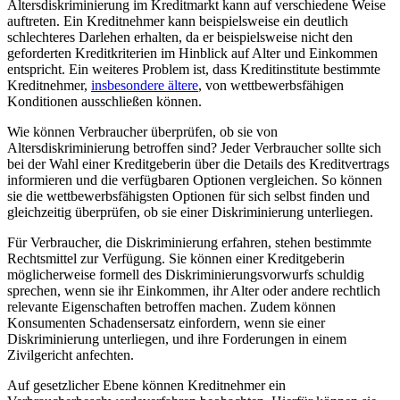
Altersdiskriminierung im Kreditmarkt kann auf verschiedene ⁣Weise
auftreten. Ein Kreditnehmer kann⁢ beispielsweise ein⁢ deutlich
schlechteres Darlehen​ erhalten, da er beispielsweise nicht den
geforderten ‌Kreditkriterien im Hinblick⁤ auf Alter ​und Einkommen
entspricht.‍ Ein weiteres Problem ist, ⁢dass ⁤Kreditinstitute bestimmte
Kreditnehmer,​
insbesondere‌ ältere
, ⁣von wettbewerbsfähigen ​
Konditionen ausschließen‍ können.
Wie⁣ können Verbraucher überprüfen, ⁤ob sie von⁢
Altersdiskriminierung betroffen sind? Jeder Verbraucher ⁤sollte sich
‌bei der Wahl einer Kreditgeberin über die Details⁢ des Kreditvertrags
informieren‍ und die verfügbaren Optionen ⁣vergleichen. So können
sie die ‍wettbewerbsfähigsten Optionen ⁣für sich selbst finden und
gleichzeitig überprüfen, ob​ sie einer ‌Diskriminierung unterliegen.
Für Verbraucher, die Diskriminierung⁣ erfahren, ⁢stehen bestimmte⁣
Rechtsmittel zur⁢ Verfügung. ‌Sie ‍können einer Kreditgeberin
möglicherweise formell des Diskriminierungsvorwurfs schuldig
sprechen, wenn sie ihr Einkommen,‍ ihr Alter oder andere rechtlich
relevante Eigenschaften ​betroffen machen. Zudem können
Konsumenten Schadensersatz einfordern, ‍wenn sie einer
Diskriminierung unterliegen, und ⁣ihre Forderungen ‍in einem
Zivilgericht anfechten.
Auf ‌gesetzlicher Ebene⁤ können ⁣Kreditnehmer ein