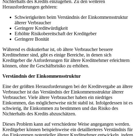
Nichterhalts des Kredits einzugehen. Zu den ⁣weiteren
⁤Herausforderungen gehören:
Schwierigkeiten beim‌ Verständnis der ‍Einkommensstruktur
älterer Verbraucher
‌Geringere Kreditwürdigkeit⁤
Erhöhte Risikobereitschaft‍ der Kreditgeber
⁤Geringere Bonität
Während es⁣ diskutierbar‌ ist,⁣ ob ältere ⁢Verbraucher bessere
⁣Kreditnehmer sind,‍ gibt⁣ es einige Bereiche, in ⁣denen⁣ sich
Kreditgeber die Anforderungen‍ für ältere Kreditnehmer‍ erleichtern
⁢können, ohne⁢ ihr Geschäftsrisiko zu erhöhen.
Verständnis⁣ der Einkommensstruktur
Eine der größten Herausforderungen bei der⁣ Kreditvergabe an ältere
Verbraucher ist‌ das Verständnis ⁣der ‍Einkommensstruktur älterer
Verbraucher. ⁤Viele ‌ältere Verbraucher haben ein niedriges
Einkommen, das möglicherweise nicht stabil ist. Infolgedessen ist es​
schwierig, ihr Einkommen zu bestimmen und⁤ das Risiko des
Nichterhalts des Kredits abzuschätzen.
Dieses⁤ Problem kann auf verschiedene Weise angegangen werden.
⁣Kreditgeber können beispielsweise ein‌ detaillierteres Verständnis für
das Einkommen potentieller älterer Kreditnehmer entwickeln, indem