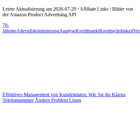
Letzte Aktualisierung am 2026-07-29 / Affiliate Links / Bilder von
der Amazon Product Advertising API
70-
Jährige
Altersdiskriminierung
Analyse
Kreditmarkt
Kreditwürdigkeit
Ver
Beitragsnavigation
Effektives Management von Kundendaten: Wie Sie Ihr Klarna
Telefonnummer Ändern Problem Lösen