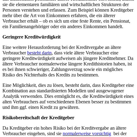
sie die elementaren familiären und wirtschaftlichen Strukturen der
Personen verstehen und erfassen. ⁣Zum Beispiel können⁤ Kreditgeber
mehr über die ‌Art ⁤von ⁤Einkommen erfahren, ⁤die ein⁣ älterer ​
Verbraucher erhält – ob ​es sich um⁢ eine‍ feste ⁢Rente, ein Pensionat,
ein ‌Familienangehöriger oder ein anderes⁣ Einkommen handelt.
Geringere Kreditwürdigkeit
Eine weitere Herausforderung bei der Kreditvergabe an ältere
‌Verbraucher
besteht darin
, dass viele ältere Verbraucher eine‌
geringere Kreditwürdigkeit aufweisen ​als jüngere Kreditnehmer. Da
ältere Verbraucher normalerweise längere Kredithistorien⁣ haben,‍ ist
es ‍bei ihnen​ schwieriger, Zahlungsverzug sowie‌ ein mögliches
Risiko des ​Nichterhalts des Kredits zu ‌bestimmen.
Eine‍ Möglichkeit, dies zu⁣ lösen, besteht ⁣darin, dass Kreditgeber eine
​Kombination ​aus standardisierten ​Modellen und ausgewogener
⁢Analytik verwenden. Dies ermöglicht⁢ es, die Kreditwürdigkeit eines
alten ‌Verbrauchers ⁣auf verschiedenen Ebenen besser zu bestimmen
und ihm ⁤ggf. einen Kredit ‍zu gewähren.
Risikobereitschaft der Kreditgeber
Da⁤ Kreditgeber ein ‍hohes Risiko bei der Kreditvergabe ⁣an ältere
Verbraucher eingehen, sind sie
normalerweise vorsichtig
‌ bei‌ der