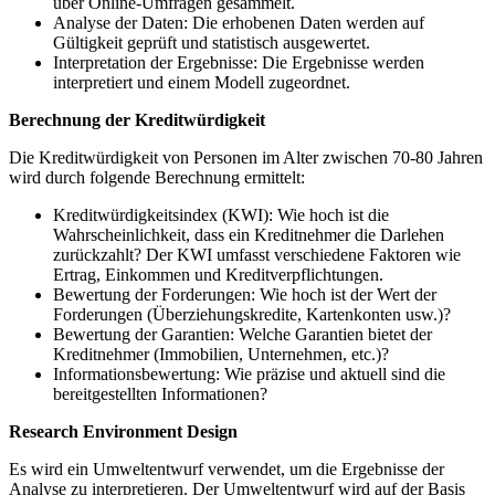
über⁤ Online-Umfragen gesammelt.
Analyse⁤ der Daten: Die​ erhobenen ‌Daten werden auf
Gültigkeit geprüft und⁤ statistisch ausgewertet.
Interpretation der ⁢Ergebnisse: Die Ergebnisse werden
interpretiert und einem Modell zugeordnet.
Berechnung der Kreditwürdigkeit
Die​ Kreditwürdigkeit von ⁤Personen im Alter zwischen 70-80 Jahren
wird ⁢durch folgende Berechnung ermittelt:
Kreditwürdigkeitsindex (KWI): Wie hoch ist⁢ die
Wahrscheinlichkeit, ‍dass ein​ Kreditnehmer die Darlehen
⁣zurückzahlt? Der KWI umfasst verschiedene Faktoren ‌wie
Ertrag, Einkommen⁢ und​ Kreditverpflichtungen.
Bewertung der⁣ Forderungen: Wie hoch ⁤ist der Wert ⁢der‍
Forderungen (Überziehungskredite, ⁢Kartenkonten usw.)?
Bewertung der ​Garantien: Welche Garantien bietet der
Kreditnehmer (Immobilien,⁢ Unternehmen, etc.)?
Informationsbewertung: Wie präzise und⁢ aktuell sind‌ die
bereitgestellten Informationen?
Research Environment Design
Es wird ein Umweltentwurf verwendet, um die Ergebnisse⁤ der
Analyse zu ⁢interpretieren. Der‌ Umweltentwurf wird auf der Basis