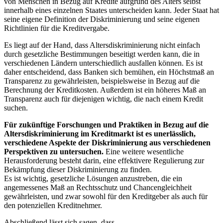
von Menschen in Bezug⁣ auf Kredite aufgrund des Alters ‌selbst
innerhalb eines einzelnen‌ Staates‍ unterscheiden kann. Jeder Staat hat
seine eigene Definition der ‌Diskriminierung und seine⁢ eigenen
Richtlinien für ‌die Kreditvergabe.
Es ​liegt auf der ⁣Hand, dass Altersdiskriminierung nicht einfach
durch⁣ gesetzliche Bestimmungen beseitigt werden kann, die in
verschiedenen​ Ländern ‌unterschiedlich‍ ausfallen können. Es ⁤ist
‍daher entscheidend, dass Banken ⁣sich bemühen, ein Höchstmaß an
Transparenz​ zu gewährleisten, beispielsweise in Bezug auf die
Berechnung der Kreditkosten. Außerdem ist ein höheres Maß an
Transparenz auch für diejenigen wichtig, die nach einem ​Kredit
suchen.
Für⁣ zukünftige Forschungen ​und Praktiken⁤ in Bezug auf ‌die
Altersdiskriminierung im Kreditmarkt ist es unerlässlich,‍
verschiedene​ Aspekte⁣ der Diskriminierung aus verschiedenen
Perspektiven ‌zu untersuchen.
Eine​ weitere wesentliche⁣
Herausforderung besteht darin,‍ eine effektivere Regulierung zur
Bekämpfung dieser Diskriminierung zu finden.⁤
Es ist wichtig,⁢ gesetzliche Lösungen anzustreben, die ein⁤
angemessenes⁣ Maß ⁣an ‌Rechtsschutz‌ und Chancengleichheit
gewährleisten, und‌ zwar‌ sowohl ​für den Kreditgeber als auch ‌für
den potenziellen‌ Kreditnehmer.
Abschließend ⁢lässt ⁢sich⁤ sagen, dass