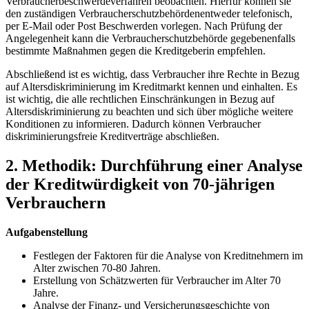
Verbraucherbeschwerdeverfahren beobachten. Hierfür ⁢können‍ sie
den ‌zuständigen Verbraucherschutzbehördenentweder telefonisch,
per E-Mail oder Post⁣ Beschwerden vorlegen. Nach Prüfung der
Angelegenheit kann⁣ die Verbraucherschutzbehörde gegebenenfalls
bestimmte‍ Maßnahmen⁣ gegen die ⁢Kreditgeberin empfehlen.
Abschließend ‌ist ⁢es wichtig, dass⁤ Verbraucher ihre Rechte in Bezug‍
auf ⁣Altersdiskriminierung ⁣im Kreditmarkt⁢ kennen ⁢und einhalten. Es
⁣ist​ wichtig, die alle rechtlichen ‌Einschränkungen in Bezug⁤ auf
Altersdiskriminierung zu beachten und sich ⁤über mögliche weitere
Konditionen‍ zu informieren. Dadurch können Verbraucher
diskriminierungsfreie Kreditverträge abschließen.
2. Methodik: Durchführung ⁣einer Analyse
der Kreditwürdigkeit von 70-jährigen
Verbrauchern
Aufgabenstellung
Festlegen ⁢der Faktoren für die Analyse von⁤ Kreditnehmern‍ im
Alter zwischen 70-80⁣ Jahren.
Erstellung von Schätzwerten für Verbraucher im​ Alter 70
Jahre.
Analyse der Finanz- und Versicherungsgeschichte von⁢