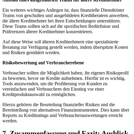
Ein⁤ weiteres wichtiges Anliegen ist, dass finanzielle ⁣Dienstleister
Teams von geschulten und ausgebildeten ‌Kreditberatern ​anwerben,⁤
die ältere Kreditnehmer bei⁤ ihren Entscheidungen unterstützen.
Diese Teams sollten sich auf die spezifischen Bedürfnisse und
⁤Präferenzen ⁣älterer Kreditnehmer konzentrieren.
Auf ​diese‌ Weise soll älteren Kreditnehmern eine spezialisierte
‍Beratung zur Verfügung gestellt werden, indem überspitzte Kosten
‌und⁢ Risiken gemildert ⁢werden.
Risikobewertung auf Verbraucherebene
Verbraucher sollten ⁣die Möglichkeit haben, ihr eigenes Risikoprofil‍
zu bewerten, bevor sie⁢ Kredite⁢ aufnehmen. ​Hierfür ist es wichtig,⁣
Tools anzuwenden, um die‌ Profilierung von ⁢Kunden ‌zu
vereinfachen und​ Verbrauchern den Einstieg vor einer
Kreditproduktauswahl ⁤zu ermöglichen.⁤
Hierzu gehören die‍ Beurteilung finanzieller Risiken und die
Bereitstellung ‌von alternativen Finanzinstrumenten. Dies kann über⁢
Reports ⁤zu Kreditratings und Verbraucherauswertungen erreicht
werden.
7.⁢ Zusammenfassung und Fazit: Ausblick