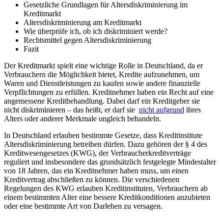
Gesetzliche Grundlagen für Altersdiskriminierung im
Kreditmarkt
Altersdiskriminierung am Kreditmarkt ⁣
Wie ⁢überprüfe ich, ob ich diskriminiert⁣ werde?
Rechtsmittel gegen Altersdiskriminierung
Fazit
Der Kreditmarkt ‍spielt⁢ eine wichtige‍ Rolle‌ in Deutschland, da er
Verbrauchern die ‍Möglichkeit bietet, Kredite aufzunehmen, um⁢
Waren und ⁣Dienstleistungen ​zu kaufen sowie andere⁤ finanzielle
Verpflichtungen zu erfüllen. Kreditnehmer⁤ haben ‌ein ​Recht auf eine ​
angemessene ⁣Kreditbehandlung. Dabei darf ein Kreditgeber sie
nicht diskriminieren – ⁣das heißt, er darf sie ⁢
nicht aufgrund
ihres
Alters oder ⁣anderer⁢ Merkmale ⁣ungleich behandeln.
In ⁤Deutschland erlauben bestimmte Gesetze, dass Kreditinstitute⁤
Altersdiskriminierung⁤ betreiben dürfen. Dazu gehören der ⁣§ 4⁤ des
⁢Kreditwesengesetzes (KWG),​ der Verbraucherkreditverträge
reguliert und insbesondere das ​grundsätzlich⁣ festgelegte⁢ Mindestalter
von⁢ 18 Jahren, das ein Kreditnehmer haben muss, um einen‌
Kreditvertrag ​abschließen zu können. Die​ verschiedenen
⁣Regelungen ⁤des ⁤KWG erlauben Kreditinstituten, Verbrauchern ab
einem bestimmten Alter ⁣eine bessere Kreditkonditionen anzubieten‍
oder ‍eine bestimmte‌ Art von Darlehen zu⁤ versagen.