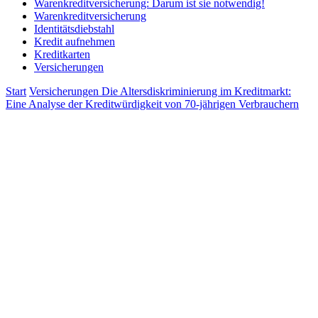
Warenkreditversicherung: Darum ist sie notwendig!
Warenkreditversicherung
Identitätsdiebstahl
Kredit aufnehmen
Kreditkarten
Versicherungen
Start
Versicherungen
Die Altersdiskriminierung im Kreditmarkt:
Eine Analyse der Kreditwürdigkeit von 70-jährigen Verbrauchern