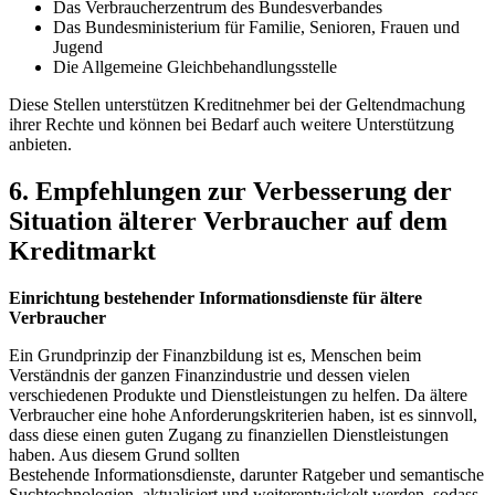
Das Verbraucherzentrum ⁤des Bundesverbandes
Das Bundesministerium für ‍Familie,⁣ Senioren, Frauen und
Jugend
Die ‍Allgemeine Gleichbehandlungsstelle
Diese Stellen unterstützen⁣ Kreditnehmer bei ⁢der​ Geltendmachung‍
ihrer‌ Rechte⁢ und können ⁤bei⁤ Bedarf auch weitere Unterstützung
anbieten.
6. Empfehlungen ⁣zur Verbesserung ​der
Situation ⁣älterer Verbraucher auf⁢ dem
‍Kreditmarkt
Einrichtung bestehender Informationsdienste für ältere
Verbraucher
Ein Grundprinzip der Finanzbildung ist es, ⁣Menschen beim
Verständnis ⁢der ganzen Finanzindustrie⁣ und dessen vielen
verschiedenen⁢ Produkte und Dienstleistungen zu helfen. Da ältere
Verbraucher eine ‍hohe Anforderungskriterien haben, ist es sinnvoll,
‍dass ⁣diese​ einen guten⁤ Zugang zu finanziellen‌ Dienstleistungen
haben. Aus ​diesem Grund ⁣sollten⁢
Bestehende Informationsdienste, darunter ⁣Ratgeber und semantische
Suchtechnologien, ⁣aktualisiert und weiterentwickelt ‌werden, sodass