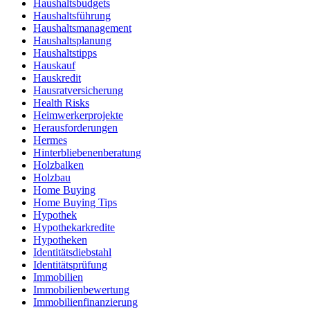
Haushaltsbudgets
Haushaltsführung
Haushaltsmanagement
Haushaltsplanung
Haushaltstipps
Hauskauf
Hauskredit
Hausratversicherung
Health Risks
Heimwerkerprojekte
Herausforderungen
Hermes
Hinterbliebenenberatung
Holzbalken
Holzbau
Home Buying
Home Buying Tips
Hypothek
Hypothekarkredite
Hypotheken
Identitätsdiebstahl
Identitätsprüfung
Immobilien
Immobilienbewertung
Immobilienfinanzierung