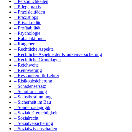
– Persönlichkeiten
– Pflegepraxis
– Praxisleitfäden
– Praxistipps
– Privatkredite
– Profitabilität
– Psychologie
– Rabattaktionen
– Ratgeber
– Rechtliche Aspekte
– Rechtliche Aspekte der Krankenversicherung
– Rechtliche Grundlagen
– Reichweite
– Renovierung
– Ressourcen für Lehrer
– Risikoabsicherung
– Schadensersatz
– Schulforschung
– Selbstbestimmung
– Sicherheit im Bau
– Sonderpädagogik
– Soziale Gerechtigkeit
– Sozialrecht
– Sozialversicherung
– Sozialwissenschaften