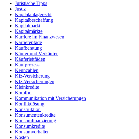
Juristische Tipps
Justiz
Kapitalanlagerecht
Kapitalbeschaffung
Kapitalmarkt
Kapitalmärkte
Karriere im Finanzwesen
Karrierepfade
Kaufberatung
Käufer und Verkäufer
Käuferleitfäden
Kaufprozess
Kennzahlen
Kfz-Versicherung
Kfz-Versicherungen
Kleinkredite
Komfort
Kommunikation mit Versicherungen
Konfliktlösung
Konstruktion
Konsumentenkredite
Konsumfinanzierung
Konsumkredite
Konsumverhalten
Kosten