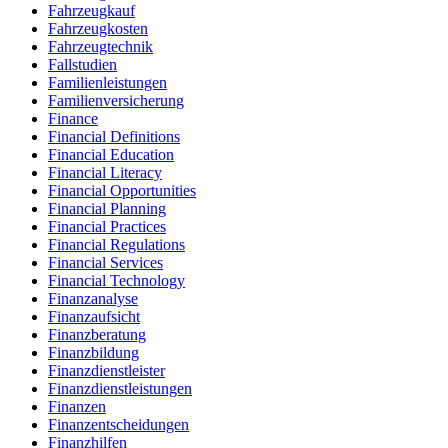
Fahrzeugkauf
Fahrzeugkosten
Fahrzeugtechnik
Fallstudien
Familienleistungen
Familienversicherung
Finance
Financial Definitions
Financial Education
Financial Literacy
Financial Opportunities
Financial Planning
Financial Practices
Financial Regulations
Financial Services
Financial Technology
Finanzanalyse
Finanzaufsicht
Finanzberatung
Finanzbildung
Finanzdienstleister
Finanzdienstleistungen
Finanzen
Finanzentscheidungen
Finanzhilfen