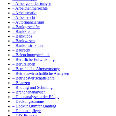
– Arbeitgeberleistungen
– Arbeitnehmerrechte
– Arbeitsmarkt
– Arbeitsrecht
– Autofinanzierung
– Bankgeschäfte
– Bankkredite
– Banktipps
– Bankwesen
– Baukonstruktion
– Baurecht
– Beleuchtungstechnik
– Berufliche Entwicklung
– Berufsleben
– Betriebliche Altersvorsorge
– Betriebswirtschaftliche Analysen
– Betriebswirtschaftslehre
– Bilanzen
– Bildung und Schulung
– Branchenanalysen
– Datenanalyse in der Pflege
– Deckungssumme
– Deckungsumfangsantrag
– Denkmalpflege
– DIY-Projekte