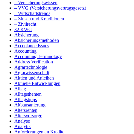
– Versicherungswissen
– VVG (Versicherungsvertragsgesetz)
– Wirtschaftstrends
– Zinsen und Konditionen
– Zivilrecht
32 KWG
Absicherung
Absicherungsmethoden
Acceptance Issues
Accounting
Accounting Terminology
Address Verification
Agrartechnologie
Agrarwissenschaft
Aktien und Anleihen
Aktuelle Entwicklungen
Alltag
Alltagsthemen
Alltagstipps
Altbausanierung
Altersrenten
Altersvorsorge
Analyse
Analytik
Anforderungen an Kredite