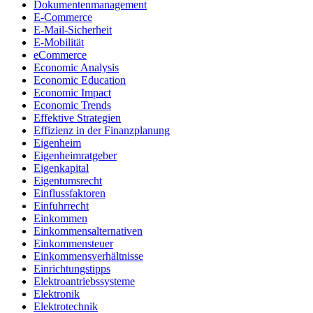
Dokumentenmanagement
E-Commerce
E-Mail-Sicherheit
E-Mobilität
eCommerce
Economic Analysis
Economic Education
Economic Impact
Economic Trends
Effektive Strategien
Effizienz in der Finanzplanung
Eigenheim
Eigenheimratgeber
Eigenkapital
Eigentumsrecht
Einflussfaktoren
Einfuhrrecht
Einkommen
Einkommensalternativen
Einkommensteuer
Einkommensverhältnisse
Einrichtungstipps
Elektroantriebssysteme
Elektronik
Elektrotechnik