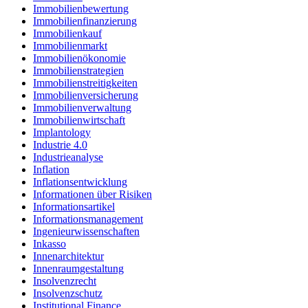
Immobilienbewertung
Immobilienfinanzierung
Immobilienkauf
Immobilienmarkt
Immobilienökonomie
Immobilienstrategien
Immobilienstreitigkeiten
Immobilienversicherung
Immobilienverwaltung
Immobilienwirtschaft
Implantology
Industrie 4.0
Industrieanalyse
Inflation
Inflationsentwicklung
Informationen über Risiken
Informationsartikel
Informationsmanagement
Ingenieurwissenschaften
Inkasso
Innenarchitektur
Innenraumgestaltung
Insolvenzrecht
Insolvenzschutz
Institutional Finance