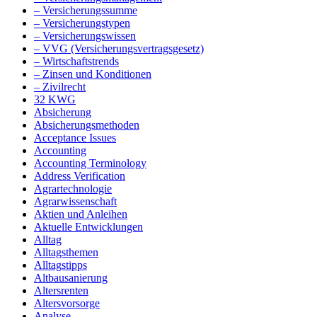
– Versicherungssumme
– Versicherungstypen
– Versicherungswissen
– VVG (Versicherungsvertragsgesetz)
– Wirtschaftstrends
– Zinsen und Konditionen
– Zivilrecht
32 KWG
Absicherung
Absicherungsmethoden
Acceptance Issues
Accounting
Accounting Terminology
Address Verification
Agrartechnologie
Agrarwissenschaft
Aktien und Anleihen
Aktuelle Entwicklungen
Alltag
Alltagsthemen
Alltagstipps
Altbausanierung
Altersrenten
Altersvorsorge
Analyse