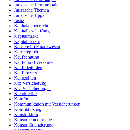
Juristische Terminologie
Juristische Themen
Juristische Tipps
Justiz
Kapitalanlagerecht
Kapitalbeschaffung
Kapitalmarkt
Kapitalmärkte
Karriere im Finanzwesen
Karrierepfade
Kaufberatung
Käufer und Verkäufer
Käuferleitfäden
Kaufprozess
Kennzahlen
Kfz-Versicherung
Kfz-Versicherungen
Kleinkredite
Komfort
Kommunikation mit Versicherungen
Konfliktlösung
Konstruktion
Konsumentenkredite
Konsumfinanzierung