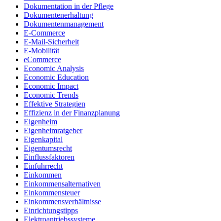
Dokumentation in der Pflege
Dokumentenerhaltung
Dokumentenmanagement
E-Commerce
E-Mail-Sicherheit
E-Mobilität
eCommerce
Economic Analysis
Economic Education
Economic Impact
Economic Trends
Effektive Strategien
Effizienz in der Finanzplanung
Eigenheim
Eigenheimratgeber
Eigenkapital
Eigentumsrecht
Einflussfaktoren
Einfuhrrecht
Einkommen
Einkommensalternativen
Einkommensteuer
Einkommensverhältnisse
Einrichtungstipps
Elektroantriebssysteme