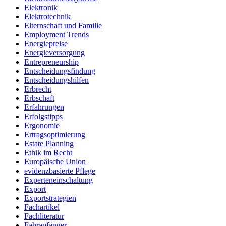
Elektronik
Elektrotechnik
Elternschaft und Familie
Employment Trends
Energiepreise
Energieversorgung
Entrepreneurship
Entscheidungsfindung
Entscheidungshilfen
Erbrecht
Erbschaft
Erfahrungen
Erfolgstipps
Ergonomie
Ertragsoptimierung
Estate Planning
Ethik im Recht
Europäische Union
evidenzbasierte Pflege
Experteneinschaltung
Export
Exportstrategien
Fachartikel
Fachliteratur
Fahranfänger