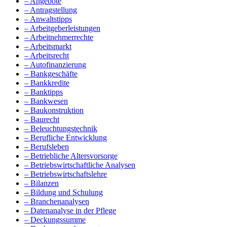
– Angebote
– Antragstellung
– Anwaltstipps
– Arbeitgeberleistungen
– Arbeitnehmerrechte
– Arbeitsmarkt
– Arbeitsrecht
– Autofinanzierung
– Bankgeschäfte
– Bankkredite
– Banktipps
– Bankwesen
– Baukonstruktion
– Baurecht
– Beleuchtungstechnik
– Berufliche Entwicklung
– Berufsleben
– Betriebliche Altersvorsorge
– Betriebswirtschaftliche Analysen
– Betriebswirtschaftslehre
– Bilanzen
– Bildung und Schulung
– Branchenanalysen
– Datenanalyse in der Pflege
– Deckungssumme