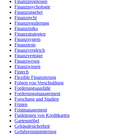
Finanzprognosen
Finanzpsychologie
Finanzratgeber
Finanzrecht
Finanzregulierung
Finanzrisiko
Finanzstrategien
Finanzsystem
Finanztests
Finanzvergleich
Finanzverträge
Finanzwesen
Finanzwissen
Fintech
Flexible Finanzierung
Folgen von Verschuldung
Forderungsausfälle
Forderungsmanagement
Forschung und Studien
Fristen
Fristmanagement
Funktionen von Kreditkarten
Gartenmöbel
Gebäudesicherheit
Gefahrenminimierung