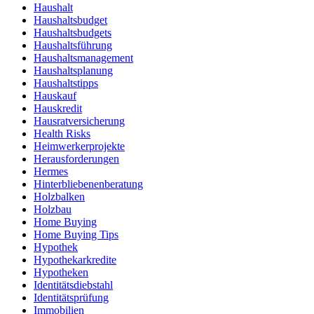
Haushalt
Haushaltsbudget
Haushaltsbudgets
Haushaltsführung
Haushaltsmanagement
Haushaltsplanung
Haushaltstipps
Hauskauf
Hauskredit
Hausratversicherung
Health Risks
Heimwerkerprojekte
Herausforderungen
Hermes
Hinterbliebenenberatung
Holzbalken
Holzbau
Home Buying
Home Buying Tips
Hypothek
Hypothekarkredite
Hypotheken
Identitätsdiebstahl
Identitätsprüfung
Immobilien