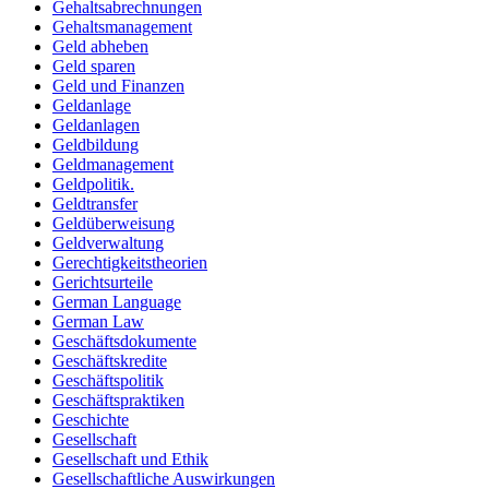
Gehaltsabrechnungen
Gehaltsmanagement
Geld abheben
Geld sparen
Geld und Finanzen
Geldanlage
Geldanlagen
Geldbildung
Geldmanagement
Geldpolitik.
Geldtransfer
Geldüberweisung
Geldverwaltung
Gerechtigkeitstheorien
Gerichtsurteile
German Language
German Law
Geschäftsdokumente
Geschäftskredite
Geschäftspolitik
Geschäftspraktiken
Geschichte
Gesellschaft
Gesellschaft und Ethik
Gesellschaftliche Auswirkungen