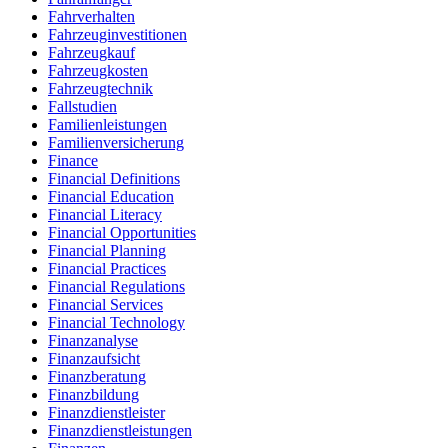
Fahrverhalten
Fahrzeuginvestitionen
Fahrzeugkauf
Fahrzeugkosten
Fahrzeugtechnik
Fallstudien
Familienleistungen
Familienversicherung
Finance
Financial Definitions
Financial Education
Financial Literacy
Financial Opportunities
Financial Planning
Financial Practices
Financial Regulations
Financial Services
Financial Technology
Finanzanalyse
Finanzaufsicht
Finanzberatung
Finanzbildung
Finanzdienstleister
Finanzdienstleistungen