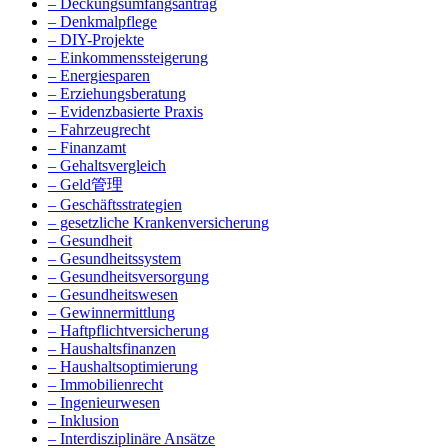
– Deckungsumfangsantrag
– Denkmalpflege
– DIY-Projekte
– Einkommenssteigerung
– Energiesparen
– Erziehungsberatung
– Evidenzbasierte Praxis
– Fahrzeugrecht
– Finanzamt
– Gehaltsvergleich
– Geld管理
– Geschäftsstrategien
– gesetzliche Krankenversicherung
– Gesundheit
– Gesundheitssystem
– Gesundheitsversorgung
– Gesundheitswesen
– Gewinnermittlung
– Haftpflichtversicherung
– Haushaltsfinanzen
– Haushaltsoptimierung
– Immobilienrecht
– Ingenieurwesen
– Inklusion
– Interdisziplinäre Ansätze