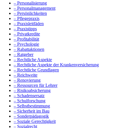
– Personalisierung
– Personalmanagement
– Persönlichkeiten
– Pflegepraxis
– Praxisleitfäden
– Praxistipps
– Privatkredite
– Profitabilität
– Psychologie
– Rabattaktionen
– Ratgeber
– Rechtliche Aspekte
– Rechtliche Aspekte der Krankenversicherung
– Rechtliche Grundlagen
– Reichweite
– Renovierung
– Ressourcen für Lehrer
– Risikoabsicherung
– Schadensersatz
– Schulforschung
– Selbstbestimmung
– Sicherheit im Bau
– Sonderpädagogik
– Soziale Gerechtigkeit
– Sozialrecht