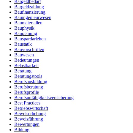
Bargeldbedarf
Bargeldzahlung
Baufinanzierung
Bauingenieurwesen
Baumaterialien
Bauphysik
Bauplanung
Bauspardarlehen
Baustatik
Bauvorschriften
Bauwesen
Bedeutungen
Belastbarkeit
Beratung
Beratungstools
Berufsausbildung
Berufsberatung
Berufsprofile
Berufsunfähigkeitsversicherung
Best Practices
Betriebswirtschaft
Beweiserhebung
Beweisführung
Bewertungen
Bildung