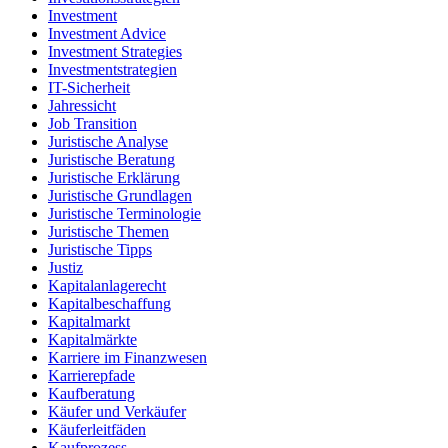
Investment
Investment Advice
Investment Strategies
Investmentstrategien
IT-Sicherheit
Jahressicht
Job Transition
Juristische Analyse
Juristische Beratung
Juristische Erklärung
Juristische Grundlagen
Juristische Terminologie
Juristische Themen
Juristische Tipps
Justiz
Kapitalanlagerecht
Kapitalbeschaffung
Kapitalmarkt
Kapitalmärkte
Karriere im Finanzwesen
Karrierepfade
Kaufberatung
Käufer und Verkäufer
Käuferleitfäden
Kaufprozess