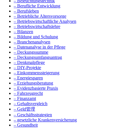
– Beleuchtungstechnik
– Berufliche Entwicklung
– Berufsleben
– Betriebliche Altersvorsorge
– Betriebswirtschaftliche Analysen
– Betriebswirtschaftslehre
– Bilanzen
– Bildung und Schulung
– Branchenanalysen
– Datenanalyse in der Pflege
– Deckungssumme
– Deckungsumfangsantrag
– Denkmalpflege
– DIY-Projekte
– Einkommenssteigerung
– Energiesparen
– Erziehungsberatung
– Evidenzbasierte Praxis
– Fahrzeugrecht
– Finanzamt
– Gehaltsvergleich
– Geld管理
– Geschäftsstrategien
– gesetzliche Krankenversicherung
– Gesundheit