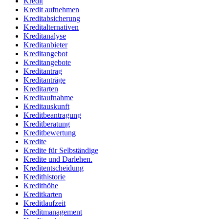
Kredit
Kredit aufnehmen
Kreditabsicherung
Kreditalternativen
Kreditanalyse
Kreditanbieter
Kreditangebot
Kreditangebote
Kreditantrag
Kreditanträge
Kreditarten
Kreditaufnahme
Kreditauskunft
Kreditbeantragung
Kreditberatung
Kreditbewertung
Kredite
Kredite für Selbständige
Kredite und Darlehen.
Kreditentscheidung
Kredithistorie
Kredithöhe
Kreditkarten
Kreditlaufzeit
Kreditmanagement