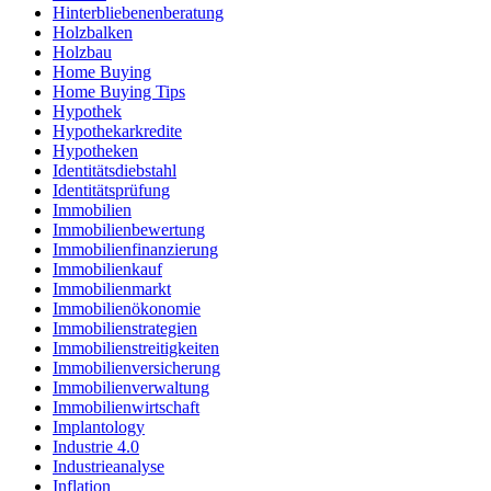
Hinterbliebenenberatung
Holzbalken
Holzbau
Home Buying
Home Buying Tips
Hypothek
Hypothekarkredite
Hypotheken
Identitätsdiebstahl
Identitätsprüfung
Immobilien
Immobilienbewertung
Immobilienfinanzierung
Immobilienkauf
Immobilienmarkt
Immobilienökonomie
Immobilienstrategien
Immobilienstreitigkeiten
Immobilienversicherung
Immobilienverwaltung
Immobilienwirtschaft
Implantology
Industrie 4.0
Industrieanalyse
Inflation