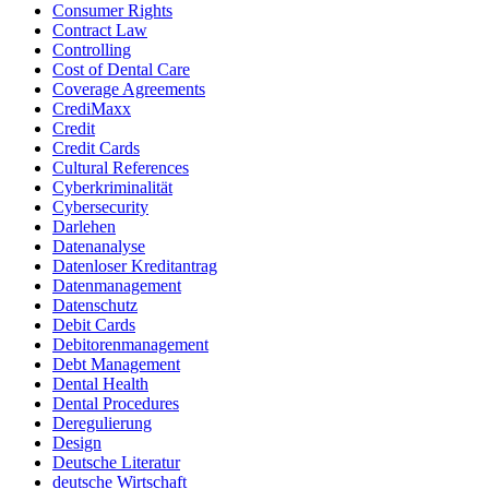
Consumer Rights
Contract Law
Controlling
Cost of Dental Care
Coverage Agreements
CrediMaxx
Credit
Credit Cards
Cultural References
Cyberkriminalität
Cybersecurity
Darlehen
Datenanalyse
Datenloser Kreditantrag
Datenmanagement
Datenschutz
Debit Cards
Debitorenmanagement
Debt Management
Dental Health
Dental Procedures
Deregulierung
Design
Deutsche Literatur
deutsche Wirtschaft