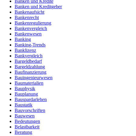
Banken und Kredite
Banken und Kreditgeber
Bankenaufsicht
Bankenrecht
Bankenregulierung
Bankenvergleich
Bankenwesen
Banking
Banking-Trends
Banklizenz
Bankvergleich
Bargeldbedarf
Bargeldzahlung
Baufinanzierung
Bauingenieurwesen
Baumaterialien
Bauphysik
Bauplanung
Bauspardarlehen
Baustatik
Bauvorschriften
Bauwesen
Bedeutungen
Belastbarkeit
Beratung