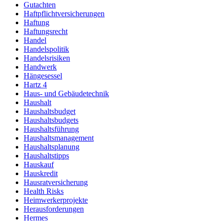
Gutachten
Haftpflichtversicherungen
Haftung
Haftungsrecht
Handel
Handelspolitik
Handelsrisiken
Handwerk
Hängesessel
Hartz 4
Haus- und Gebäudetechnik
Haushalt
Haushaltsbudget
Haushaltsbudgets
Haushaltsführung
Haushaltsmanagement
Haushaltsplanung
Haushaltstipps
Hauskauf
Hauskredit
Hausratversicherung
Health Risks
Heimwerkerprojekte
Herausforderungen
Hermes