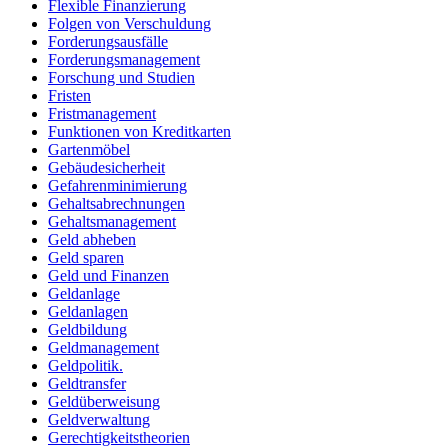
Flexible Finanzierung
Folgen von Verschuldung
Forderungsausfälle
Forderungsmanagement
Forschung und Studien
Fristen
Fristmanagement
Funktionen von Kreditkarten
Gartenmöbel
Gebäudesicherheit
Gefahrenminimierung
Gehaltsabrechnungen
Gehaltsmanagement
Geld abheben
Geld sparen
Geld und Finanzen
Geldanlage
Geldanlagen
Geldbildung
Geldmanagement
Geldpolitik.
Geldtransfer
Geldüberweisung
Geldverwaltung
Gerechtigkeitstheorien