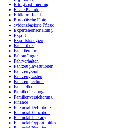
Ertragsoptimierung
Estate Planning
Ethik im Recht
Europäische Union
evidenzbasierte Pflege
Experteneinschaltung
Export
Exportstrategien
Fachartikel
Fachliteratur
Fahranfänger
Fahrverhalten
Fahrzeuginvestitionen
Fahrzeugkauf
Fahrzeugkosten
Fahrzeugtechnik
Fallstudien
Familienleistungen
Familienversicherung
Finance
Financial Definitions
Financial Education
Financial Literacy
Financial Opportunities
Financial Planning