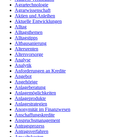
Agrartechnologie
Agrarwissenschaft
Aktien und Anleihen
Aktuelle Entwicklungen
Alltag
Alltagsthemen
Alltagstipps
Altbausanierung
Altersrenten
Altersvorsorge
Analyse
Analytik
Anforderungen an Kredite
Angebot
Angehörige
Anlageberatung
Anlagemöglichkeiten
Anlageprodukte
Anlagestrategien
Anonymität im Finanzwesen
Anschaffungskredite
Anspruchsmanagement
Antragsprozess
Antragsverfahren
Anwaltskosten