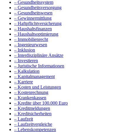
– Gesundheitssystem
– Gesundheitsversorgung
– Gesundheitswesen
– Gewinnermittlung
– Haftpflichtversicherung
– Haushaltsfinanzen
– Haushaltsoptimierung
– Immobilienrecht
– Ingenieurwesen
– Inklusion
– Interdisziplinäre Ansätze
– Investieren
– Juristische Informationen
– Kalkulation
– Kapitalmanagement
– Karriere
– Kosten und Leistungen
– Kostenrechnung
– Krankenkassen
– Kredite über 100.000 Euro
– Kreditmeldungen
– Kreditsicherheiten
– Laufzeit
– Laufzeitvergleiche
– Lebenskompetenzen