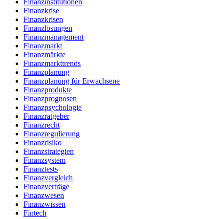
Finanzinstitutionen
Finanzkrise
Finanzkrisen
Finanzlösungen
Finanzmanagement
Finanzmarkt
Finanzmärkte
Finanzmarkttrends
Finanzplanung
Finanzplanung für Erwachsene
Finanzprodukte
Finanzprognosen
Finanzpsychologie
Finanzratgeber
Finanzrecht
Finanzregulierung
Finanzrisiko
Finanzstrategien
Finanzsystem
Finanztests
Finanzvergleich
Finanzverträge
Finanzwesen
Finanzwissen
Fintech