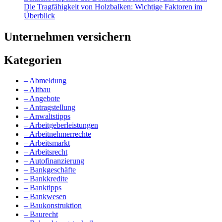
Die Tragfähigkeit von Holzbalken: Wichtige Faktoren im
Überblick
Unternehmen versichern
Kategorien
– Abmeldung
– Altbau
– Angebote
– Antragstellung
– Anwaltstipps
– Arbeitgeberleistungen
– Arbeitnehmerrechte
– Arbeitsmarkt
– Arbeitsrecht
– Autofinanzierung
– Bankgeschäfte
– Bankkredite
– Banktipps
– Bankwesen
– Baukonstruktion
– Baurecht