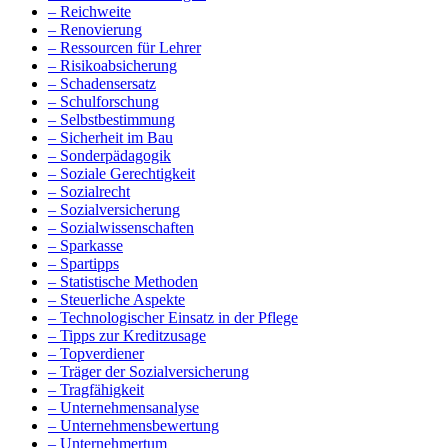
– Reichweite
– Renovierung
– Ressourcen für Lehrer
– Risikoabsicherung
– Schadensersatz
– Schulforschung
– Selbstbestimmung
– Sicherheit im Bau
– Sonderpädagogik
– Soziale Gerechtigkeit
– Sozialrecht
– Sozialversicherung
– Sozialwissenschaften
– Sparkasse
– Spartipps
– Statistische Methoden
– Steuerliche Aspekte
– Technologischer Einsatz in der Pflege
– Tipps zur Kreditzusage
– Topverdiener
– Träger der Sozialversicherung
– Tragfähigkeit
– Unternehmensanalyse
– Unternehmensbewertung
– Unternehmertum