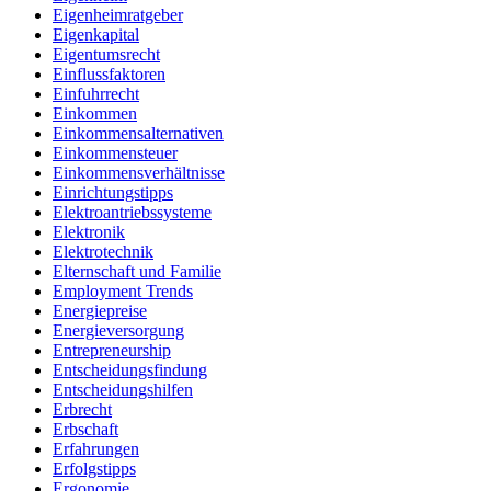
Eigenheimratgeber
Eigenkapital
Eigentumsrecht
Einflussfaktoren
Einfuhrrecht
Einkommen
Einkommensalternativen
Einkommensteuer
Einkommensverhältnisse
Einrichtungstipps
Elektroantriebssysteme
Elektronik
Elektrotechnik
Elternschaft und Familie
Employment Trends
Energiepreise
Energieversorgung
Entrepreneurship
Entscheidungsfindung
Entscheidungshilfen
Erbrecht
Erbschaft
Erfahrungen
Erfolgstipps
Ergonomie