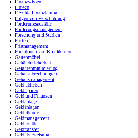
Finanzwissen
Fintech
Flexible Finanzierung
Folgen von Verschuldung
Forderungsausfälle
Forderungsmanagement
Forschung und Studien
Fristen
Fristmanagement
Funktionen von Kreditkarten
Gartenmöbel
Gebäudesicherheit
Gefahrenminimierung
Gehaltsabrechnungen
Gehaltsmanagement
Geld abheben
Geld sparen
Geld und Finanzen
Geldanlage
Geldanlagen
Geldbildung
Geldmanagement
Geldpolitik.
Geldtransfer
Geldüberweisung