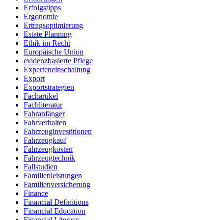
Erfolgstipps
Ergonomie
Ertragsoptimierung
Estate Planning
Ethik im Recht
Europäische Union
evidenzbasierte Pflege
Experteneinschaltung
Export
Exportstrategien
Fachartikel
Fachliteratur
Fahranfänger
Fahrverhalten
Fahrzeuginvestitionen
Fahrzeugkauf
Fahrzeugkosten
Fahrzeugtechnik
Fallstudien
Familienleistungen
Familienversicherung
Finance
Financial Definitions
Financial Education
Financial Literacy