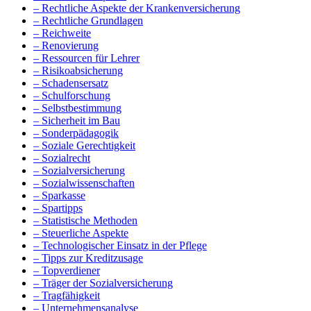
– Rechtliche Aspekte der Krankenversicherung
– Rechtliche Grundlagen
– Reichweite
– Renovierung
– Ressourcen für Lehrer
– Risikoabsicherung
– Schadensersatz
– Schulforschung
– Selbstbestimmung
– Sicherheit im Bau
– Sonderpädagogik
– Soziale Gerechtigkeit
– Sozialrecht
– Sozialversicherung
– Sozialwissenschaften
– Sparkasse
– Spartipps
– Statistische Methoden
– Steuerliche Aspekte
– Technologischer Einsatz in der Pflege
– Tipps zur Kreditzusage
– Topverdiener
– Träger der Sozialversicherung
– Tragfähigkeit
– Unternehmensanalyse