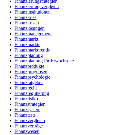
Finanzierungstrategien
Finanzierungsvergleich
Finanzinstitutionen
Finanzkrise
Finanzkrisen
Finanzlösungen
Finanzmanagement
Finanzmarkt
Finanzmärkte
Finanzmarkttrends
Finanzplanung
Finanzplanung für Erwachsene
Finanzprodukte
Finanzprognosen
Finanzpsychologie
Finanzratgeber
Finanzrecht
Finanzregulierung
Finanzrisiko
Finanzstrategien
Finanzsystem
Finanztests
Finanzvergleich
Finanzverträge
Finanzwesen