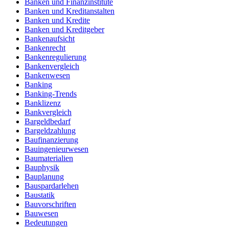
Banken und Finanzinstitute
Banken und Kreditanstalten
Banken und Kredite
Banken und Kreditgeber
Bankenaufsicht
Bankenrecht
Bankenregulierung
Bankenvergleich
Bankenwesen
Banking
Banking-Trends
Banklizenz
Bankvergleich
Bargeldbedarf
Bargeldzahlung
Baufinanzierung
Bauingenieurwesen
Baumaterialien
Bauphysik
Bauplanung
Bauspardarlehen
Baustatik
Bauvorschriften
Bauwesen
Bedeutungen