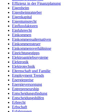
Effizienz in der Finanzplanung
Eigenheim
Eigenheimratgeber
Eigenkapital
Eigentumsrecht
Einflussfaktoren
Einfuhrrecht
Einkommen
Einkommensalternativen
Einkommensteuer
Einkommensverhältnisse
Einrichtungstipps
Elektroantriebssysteme
Elektronik
Elektrotechnik
Elternschaft und Familie
Employment Trends
Energiepreise
Energieversorgung
Entrepreneurship
Entscheidungsfindung
Entscheidungshilfen
Erbrecht
Erbschaft
Erfahrungen