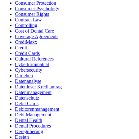
Consumer Protection
Consumer Psychology
Consumer Rights
Contract Law
Controlling
Cost of Dental Care
Coverage Agreements
CrediMaxx
Credit
Credit Cards
Cultural References
Cyberkriminalität
Cybersecurity
Darlehen
Datenanalyse
Datenloser Kreditantrag
Datenmanagement
Datenschutz
Debit Cards
Debitorenmanagement
Debt Management
Dental Health
Dental Procedures
Deregulierung
Design