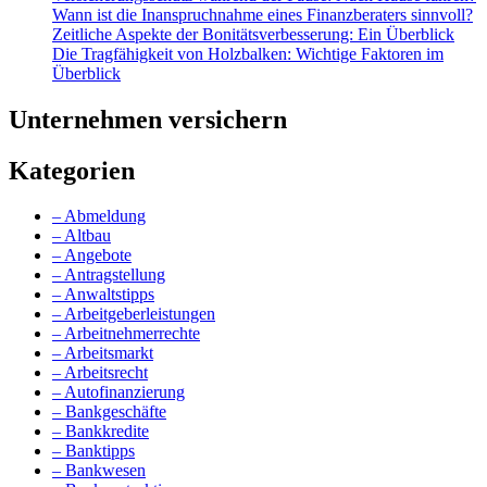
Wann ist die Inanspruchnahme eines Finanzberaters sinnvoll?
Zeitliche Aspekte der Bonitätsverbesserung: Ein Überblick
Die Tragfähigkeit von Holzbalken: Wichtige Faktoren im
Überblick
Unternehmen versichern
Kategorien
– Abmeldung
– Altbau
– Angebote
– Antragstellung
– Anwaltstipps
– Arbeitgeberleistungen
– Arbeitnehmerrechte
– Arbeitsmarkt
– Arbeitsrecht
– Autofinanzierung
– Bankgeschäfte
– Bankkredite
– Banktipps
– Bankwesen