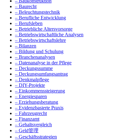
– Baukonstruktion
– Baurecht
– Beleuchtungstechnik
– Berufliche Entwicklung
– Berufsleben
– Betriebliche Altersvorsorge
– Betriebswirtschaftliche Analysen
– Betriebswirtschaftslehre
– Bilanzen
– Bildung und Schulung
– Branchenanalysen
– Datenanalyse in der Pflege
– Deckungssumme
– Deckungsumfangsantrag
– Denkmalpflege
– DIY-Projekte
– Einkommenssteigerung
– Energiesparen
– Erziehungsberatung
– Evidenzbasierte Praxis
– Fahrzeugrecht
– Finanzamt
– Gehaltsvergleich
– Geld管理
– Geschäftsstrategien