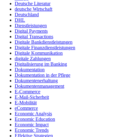
Deutsche Literatur
deutsche Wirtschaft
Deutschland
DHL
Dienstleistungen
Digital Payments
Digital Transactions
Digitale Bankdienstleistungen
Digitale Finanzdienstleistungen
Digitale Kommunikation
digitale Zahlungen
Digitalisierung im Banking
Dokumentation
Dokumentation in der Pflege
Dokumentenerhaltung
Dokumentenmanagement
E-Commerce
E-Mail-Sicherheit
E-Mobilität
eCommerce
Economic Analysis
Economic Education
Economic Impact
Economic Trends
Effektive Strategien