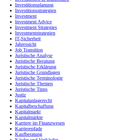
Investitionsplanung
Investitionsstrategien
Investment
Investment Advice
Investment Strategies
Investmentstrategien
IT-Sicherheit
Jahressicht
Job Transition
Juristische Analyse
Juristische Beratung
Juristische Erklärung
Juristische Grundlagen
Juristische Terminologie
Juristische Themen
Juristische Tipps
Justiz
Kapitalanlagerecht
Kapitalbeschaffung
Kapitalmarkt
Kapitalmärkte
Karriere im Finanzwesen
Karrierepfade
Kaufberatung
Käufer und Verkäufer