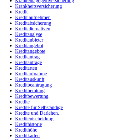
Krankentagegeldversicherung
Krankheitsversicherung
Kredit
Kredit aufnehmen
Kreditabsicherung
Kreditalternativen
Kreditanalyse
Kreditanbieter
Kreditangebot
Kreditangebote
Kreditantrag
Kreditanträge
Kreditarten
Kreditaufnahme
Kreditauskunft
Kreditbeantragung
Kreditberatung
Kreditbewertung
Kredite
Kredite für Selbständige
Kredite und Darlehen.
Kreditentscheidung
Kredithistorie
Kredithöhe
Kreditkarten