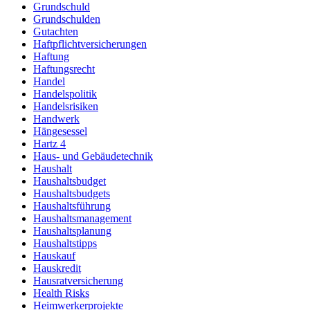
Grundschuld
Grundschulden
Gutachten
Haftpflichtversicherungen
Haftung
Haftungsrecht
Handel
Handelspolitik
Handelsrisiken
Handwerk
Hängesessel
Hartz 4
Haus- und Gebäudetechnik
Haushalt
Haushaltsbudget
Haushaltsbudgets
Haushaltsführung
Haushaltsmanagement
Haushaltsplanung
Haushaltstipps
Hauskauf
Hauskredit
Hausratversicherung
Health Risks
Heimwerkerprojekte