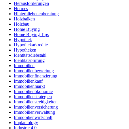
Herausforderungen
Hermes
Hinterbliebenenberatung
Holzbalken
Holzbau
Home Buying
Home Buying Tips
Hypothek
Hypothekarkredite
Hypotheken
Identitätsdiebstahl
Identitätsprüfung
Immobilien
Immobilienbewertung
Immobilienfinanzierung
Immobilienkauf
Immobilienmarkt
Immobilienökonomie
Immobilienstrategien
Immobilienstreitigkeiten
Immobilienversicherung
Immobilienverwaltung
Immobilienwirtschaft
Implantology
Industrie 4.0