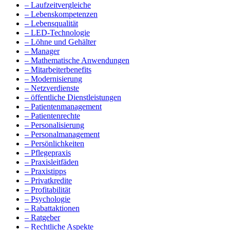
– Laufzeitvergleiche
– Lebenskompetenzen
– Lebensqualität
– LED-Technologie
– Löhne und Gehälter
– Manager
– Mathematische Anwendungen
– Mitarbeiterbenefits
– Modernisierung
– Netzverdienste
– öffentliche Dienstleistungen
– Patientenmanagement
– Patientenrechte
– Personalisierung
– Personalmanagement
– Persönlichkeiten
– Pflegepraxis
– Praxisleitfäden
– Praxistipps
– Privatkredite
– Profitabilität
– Psychologie
– Rabattaktionen
– Ratgeber
– Rechtliche Aspekte