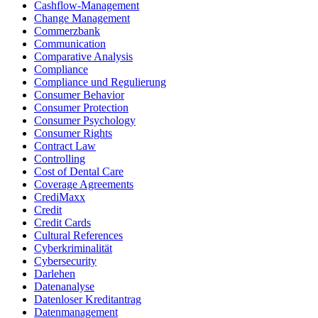
Cashflow-Management
Change Management
Commerzbank
Communication
Comparative Analysis
Compliance
Compliance und Regulierung
Consumer Behavior
Consumer Protection
Consumer Psychology
Consumer Rights
Contract Law
Controlling
Cost of Dental Care
Coverage Agreements
CrediMaxx
Credit
Credit Cards
Cultural References
Cyberkriminalität
Cybersecurity
Darlehen
Datenanalyse
Datenloser Kreditantrag
Datenmanagement