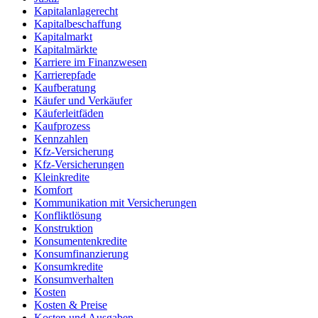
Kapitalanlagerecht
Kapitalbeschaffung
Kapitalmarkt
Kapitalmärkte
Karriere im Finanzwesen
Karrierepfade
Kaufberatung
Käufer und Verkäufer
Käuferleitfäden
Kaufprozess
Kennzahlen
Kfz-Versicherung
Kfz-Versicherungen
Kleinkredite
Komfort
Kommunikation mit Versicherungen
Konfliktlösung
Konstruktion
Konsumentenkredite
Konsumfinanzierung
Konsumkredite
Konsumverhalten
Kosten
Kosten & Preise
Kosten und Ausgaben