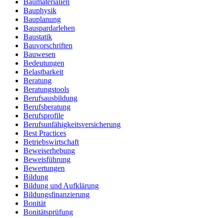
Baumaterialien
Bauphysik
Bauplanung
Bauspardarlehen
Baustatik
Bauvorschriften
Bauwesen
Bedeutungen
Belastbarkeit
Beratung
Beratungstools
Berufsausbildung
Berufsberatung
Berufsprofile
Berufsunfähigkeitsversicherung
Best Practices
Betriebswirtschaft
Beweiserhebung
Beweisführung
Bewertungen
Bildung
Bildung und Aufklärung
Bildungsfinanzierung
Bonität
Bonitätsprüfung