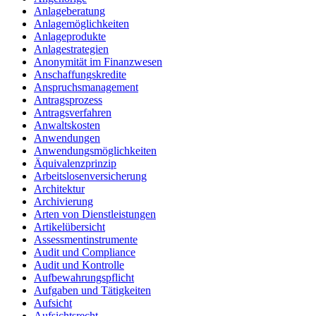
Anlageberatung
Anlagemöglichkeiten
Anlageprodukte
Anlagestrategien
Anonymität im Finanzwesen
Anschaffungskredite
Anspruchsmanagement
Antragsprozess
Antragsverfahren
Anwaltskosten
Anwendungen
Anwendungsmöglichkeiten
Äquivalenzprinzip
Arbeitslosenversicherung
Architektur
Archivierung
Arten von Dienstleistungen
Artikelübersicht
Assessmentinstrumente
Audit und Compliance
Audit und Kontrolle
Aufbewahrungspflicht
Aufgaben und Tätigkeiten
Aufsicht
Aufsichtsrecht