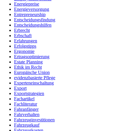
Energiepreise
Energieversorgung
Entrepreneurship
Entscheidungsfindung
Entscheidungshilfen
Erbrecht
Erbschaft
Erfahrungen
Erfolgstipps
Ergonomie
Ertragsoptimierung
Estate Planning
Ethik im Recht
Europäische Union
evidenzbasierte Pflege
Experteneinschaltung
Export
Exportstrategien
Fachartikel
Fachliteratur
Fahranfänger
Fahrverhalten
Fahrzeuginvestitionen
Fahrzeugkauf
Fahrzeugkosten