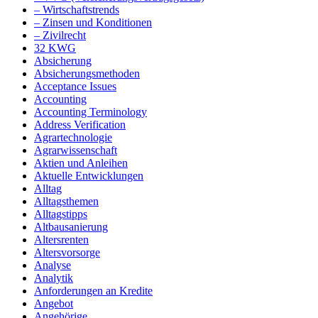
– Wirtschaftstrends
– Zinsen und Konditionen
– Zivilrecht
32 KWG
Absicherung
Absicherungsmethoden
Acceptance Issues
Accounting
Accounting Terminology
Address Verification
Agrartechnologie
Agrarwissenschaft
Aktien und Anleihen
Aktuelle Entwicklungen
Alltag
Alltagsthemen
Alltagstipps
Altbausanierung
Altersrenten
Altersvorsorge
Analyse
Analytik
Anforderungen an Kredite
Angebot
Angehörige