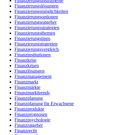
Finanzierungsinstrumente
Finanzierungslösungen
Finanzierungsmöglichkeiten
Finanzierungsoptionen
Finanzierungsratgeber
Finanzierungsstrategien
Finanzierungsthemen
Finanzierungstipps
Finanzierungstrategien
Finanzierungsvergleich
Finanzinstitutionen
Finanzkrise
Finanzkrisen
Finanzlösungen
Finanzmanagement
Finanzmarkt
Finanzmärkte
Finanzmarkttrends
Finanzplanung
Finanzplanung für Erwachsene
Finanzprodukte
Finanzprognosen
Finanzpsychologie
Finanzratgeber
Finanzrecht