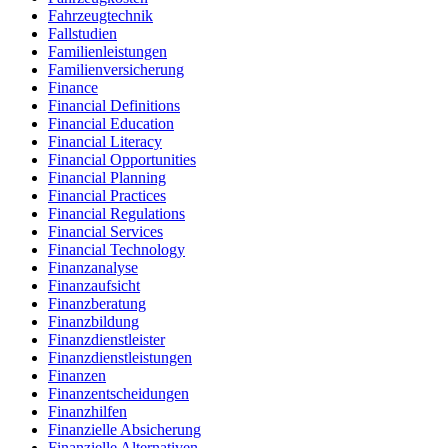
Fahrzeugtechnik
Fallstudien
Familienleistungen
Familienversicherung
Finance
Financial Definitions
Financial Education
Financial Literacy
Financial Opportunities
Financial Planning
Financial Practices
Financial Regulations
Financial Services
Financial Technology
Finanzanalyse
Finanzaufsicht
Finanzberatung
Finanzbildung
Finanzdienstleister
Finanzdienstleistungen
Finanzen
Finanzentscheidungen
Finanzhilfen
Finanzielle Absicherung
Finanzielle Alternativen