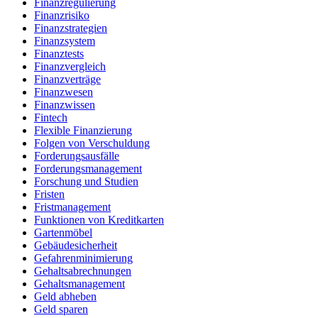
Finanzregulierung
Finanzrisiko
Finanzstrategien
Finanzsystem
Finanztests
Finanzvergleich
Finanzverträge
Finanzwesen
Finanzwissen
Fintech
Flexible Finanzierung
Folgen von Verschuldung
Forderungsausfälle
Forderungsmanagement
Forschung und Studien
Fristen
Fristmanagement
Funktionen von Kreditkarten
Gartenmöbel
Gebäudesicherheit
Gefahrenminimierung
Gehaltsabrechnungen
Gehaltsmanagement
Geld abheben
Geld sparen