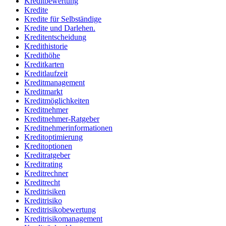
Kreditbewertung
Kredite
Kredite für Selbständige
Kredite und Darlehen.
Kreditentscheidung
Kredithistorie
Kredithöhe
Kreditkarten
Kreditlaufzeit
Kreditmanagement
Kreditmarkt
Kreditmöglichkeiten
Kreditnehmer
Kreditnehmer-Ratgeber
Kreditnehmerinformationen
Kreditoptimierung
Kreditoptionen
Kreditratgeber
Kreditrating
Kreditrechner
Kreditrecht
Kreditrisiken
Kreditrisiko
Kreditrisikobewertung
Kreditrisikomanagement