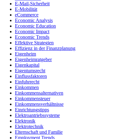
E-Mail-Sicherheit
E-Mobilität
eCommerce
Economic Analysis
Economic Education
Economic Impact
Economic Trends
Effektive Strategien
Effizienz in der Finanzplanung
Eigenheim
Eigenheimratgeber
Eigenkapital
Eigentumsrecht
Einflussfaktoren
Einfuhrrecht
Einkommen
Einkommensalternativen
Einkommensteuer
Einkommensverhältnisse
Einrichtungstipps
Elektroantriebssysteme
Elektronik
Elektrotechnik
Elternschaft und Familie
Employment Trends