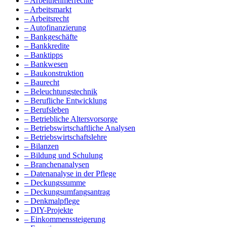
– Arbeitnehmerrechte
– Arbeitsmarkt
– Arbeitsrecht
– Autofinanzierung
– Bankgeschäfte
– Bankkredite
– Banktipps
– Bankwesen
– Baukonstruktion
– Baurecht
– Beleuchtungstechnik
– Berufliche Entwicklung
– Berufsleben
– Betriebliche Altersvorsorge
– Betriebswirtschaftliche Analysen
– Betriebswirtschaftslehre
– Bilanzen
– Bildung und Schulung
– Branchenanalysen
– Datenanalyse in der Pflege
– Deckungssumme
– Deckungsumfangsantrag
– Denkmalpflege
– DIY-Projekte
– Einkommenssteigerung