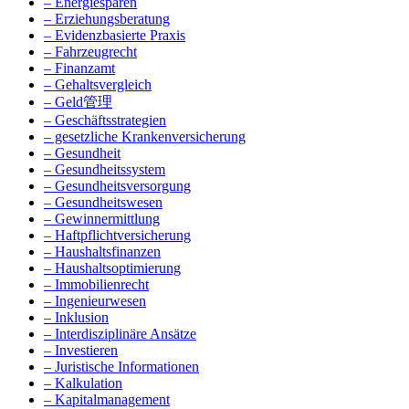
– Energiesparen
– Erziehungsberatung
– Evidenzbasierte Praxis
– Fahrzeugrecht
– Finanzamt
– Gehaltsvergleich
– Geld管理
– Geschäftsstrategien
– gesetzliche Krankenversicherung
– Gesundheit
– Gesundheitssystem
– Gesundheitsversorgung
– Gesundheitswesen
– Gewinnermittlung
– Haftpflichtversicherung
– Haushaltsfinanzen
– Haushaltsoptimierung
– Immobilienrecht
– Ingenieurwesen
– Inklusion
– Interdisziplinäre Ansätze
– Investieren
– Juristische Informationen
– Kalkulation
– Kapitalmanagement