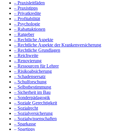
– Praxisleitfäden
– Praxistipps
– Privatkredite
– Profitabilität
– Psychologie
– Rabattaktionen
– Ratgeber
– Rechtliche Aspekte
– Rechtliche Aspekte der Krankenversicherung
– Rechtliche Grundlagen
– Reichweite
– Renovierung
– Ressourcen für Lehrer
– Risikoabsicherung
– Schadensersatz
– Schulforschung
– Selbstbestimmung
– Sicherheit im Bau
– Sonderpädagogik
– Soziale Gerechtigkeit
– Sozialrecht
– Sozialversicherung
– Sozialwissenschaften
– Sparkasse
– Spartipps