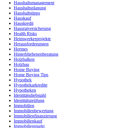
Haushaltsmanagement
Haushaltsplanung
Haushaltstipps
Hauskauf
Hauskredit
Hausratversicherung
Health Risks
Heimwerkerprojekte
Herausforderungen
Hermes
Hinterbliebenenberatung
Holzbalken
Holzbau
Home Buying
Home Buying Tips
Hypothek
Hypothekarkredite
Hypotheken
Identitätsdiebstahl
Identitätsprüfung
Immobilien
Immobilienbewertung
Immobilienfinanzierung
Immobilienkauf
Immobilienmarkt