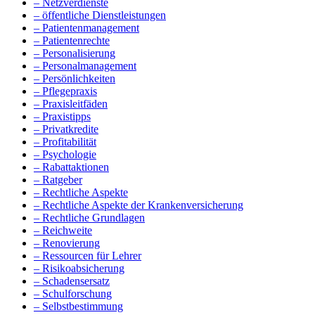
– Netzverdienste
– öffentliche Dienstleistungen
– Patientenmanagement
– Patientenrechte
– Personalisierung
– Personalmanagement
– Persönlichkeiten
– Pflegepraxis
– Praxisleitfäden
– Praxistipps
– Privatkredite
– Profitabilität
– Psychologie
– Rabattaktionen
– Ratgeber
– Rechtliche Aspekte
– Rechtliche Aspekte der Krankenversicherung
– Rechtliche Grundlagen
– Reichweite
– Renovierung
– Ressourcen für Lehrer
– Risikoabsicherung
– Schadensersatz
– Schulforschung
– Selbstbestimmung