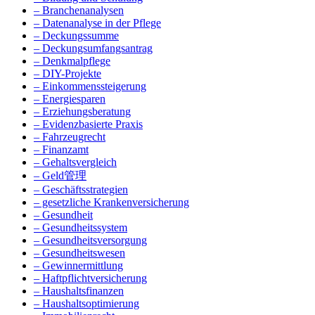
– Branchenanalysen
– Datenanalyse in der Pflege
– Deckungssumme
– Deckungsumfangsantrag
– Denkmalpflege
– DIY-Projekte
– Einkommenssteigerung
– Energiesparen
– Erziehungsberatung
– Evidenzbasierte Praxis
– Fahrzeugrecht
– Finanzamt
– Gehaltsvergleich
– Geld管理
– Geschäftsstrategien
– gesetzliche Krankenversicherung
– Gesundheit
– Gesundheitssystem
– Gesundheitsversorgung
– Gesundheitswesen
– Gewinnermittlung
– Haftpflichtversicherung
– Haushaltsfinanzen
– Haushaltsoptimierung