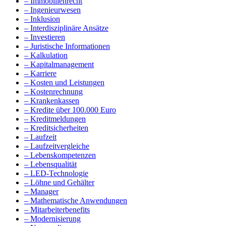
– Immobilienrecht
– Ingenieurwesen
– Inklusion
– Interdisziplinäre Ansätze
– Investieren
– Juristische Informationen
– Kalkulation
– Kapitalmanagement
– Karriere
– Kosten und Leistungen
– Kostenrechnung
– Krankenkassen
– Kredite über 100.000 Euro
– Kreditmeldungen
– Kreditsicherheiten
– Laufzeit
– Laufzeitvergleiche
– Lebenskompetenzen
– Lebensqualität
– LED-Technologie
– Löhne und Gehälter
– Manager
– Mathematische Anwendungen
– Mitarbeiterbenefits
– Modernisierung