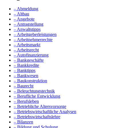
– Abmeldung
– Altbau
– Angebote
– Antragstellung
– Anwaltstipps
– Arbeitgeberleistungen
– Arbeitnehmerrechte
– Arbeitsmarkt
– Arbeitsrecht
– Autofinanzierung
– Bankgeschäfte
– Bankkredite
– Banktipps
– Bankwesen
– Baukonstruktion
– Baurecht
– Beleuchtungstechnik
– Berufliche Entwicklung
– Berufsleben
– Betriebliche Altersvorsorge
– Betriebswirtschaftliche Analysen
– Betriebswirtschaftslehre
– Bilanzen
– Bildung und Schulung