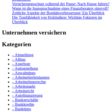
Versicherungsschutz während der Pause: Nach Hause fahren?
Wann ist die Inanspruchnahme eines Finanzberaters sinnvoll?
Zeitliche Aspekte der Bonitätsverbesserung: Ein Überblick
Die Tragfähigkeit von Holzbalken: Wichtige Faktoren im
Überblick
Unternehmen versichern
Kategorien
– Abmeldung
– Altbau
– Angebote
– Antragstellung
– Anwaltstipps
– Arbeitgeberleistungen
– Arbeitnehmerrechte
– Arbeitsmarkt
– Arbeitsrecht
– Autofinanzierung
– Bankgeschäfte
– Bankkredite
– Banktipps