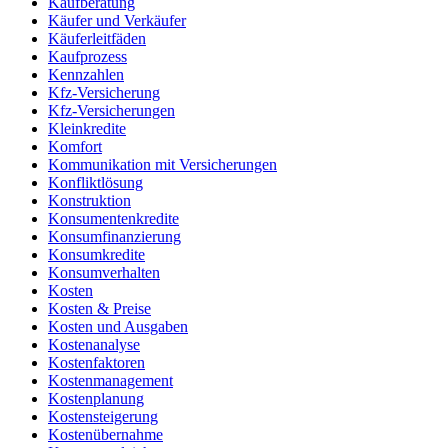
Kaufberatung
Käufer und Verkäufer
Käuferleitfäden
Kaufprozess
Kennzahlen
Kfz-Versicherung
Kfz-Versicherungen
Kleinkredite
Komfort
Kommunikation mit Versicherungen
Konfliktlösung
Konstruktion
Konsumentenkredite
Konsumfinanzierung
Konsumkredite
Konsumverhalten
Kosten
Kosten & Preise
Kosten und Ausgaben
Kostenanalyse
Kostenfaktoren
Kostenmanagement
Kostenplanung
Kostensteigerung
Kostenübernahme