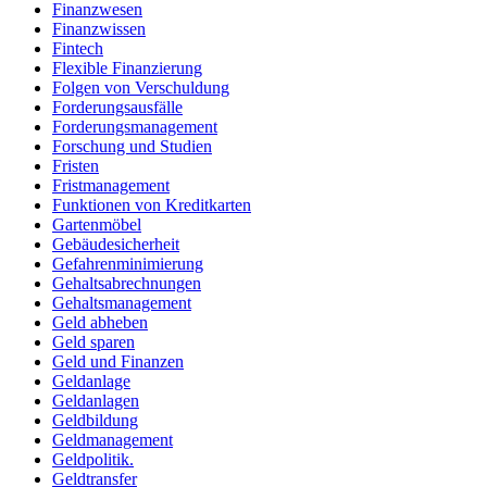
Finanzwesen
Finanzwissen
Fintech
Flexible Finanzierung
Folgen von Verschuldung
Forderungsausfälle
Forderungsmanagement
Forschung und Studien
Fristen
Fristmanagement
Funktionen von Kreditkarten
Gartenmöbel
Gebäudesicherheit
Gefahrenminimierung
Gehaltsabrechnungen
Gehaltsmanagement
Geld abheben
Geld sparen
Geld und Finanzen
Geldanlage
Geldanlagen
Geldbildung
Geldmanagement
Geldpolitik.
Geldtransfer