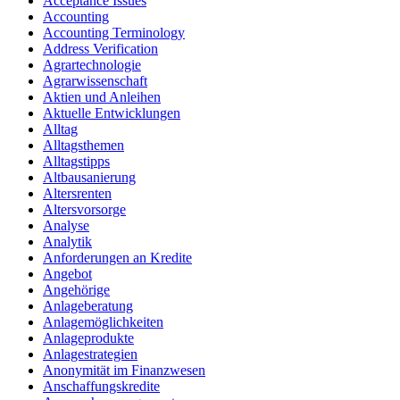
Acceptance Issues
Accounting
Accounting Terminology
Address Verification
Agrartechnologie
Agrarwissenschaft
Aktien und Anleihen
Aktuelle Entwicklungen
Alltag
Alltagsthemen
Alltagstipps
Altbausanierung
Altersrenten
Altersvorsorge
Analyse
Analytik
Anforderungen an Kredite
Angebot
Angehörige
Anlageberatung
Anlagemöglichkeiten
Anlageprodukte
Anlagestrategien
Anonymität im Finanzwesen
Anschaffungskredite