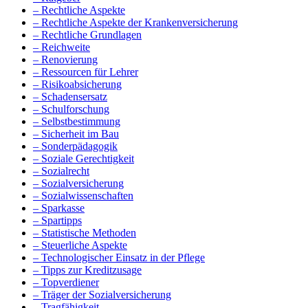
– Rechtliche Aspekte
– Rechtliche Aspekte der Krankenversicherung
– Rechtliche Grundlagen
– Reichweite
– Renovierung
– Ressourcen für Lehrer
– Risikoabsicherung
– Schadensersatz
– Schulforschung
– Selbstbestimmung
– Sicherheit im Bau
– Sonderpädagogik
– Soziale Gerechtigkeit
– Sozialrecht
– Sozialversicherung
– Sozialwissenschaften
– Sparkasse
– Spartipps
– Statistische Methoden
– Steuerliche Aspekte
– Technologischer Einsatz in der Pflege
– Tipps zur Kreditzusage
– Topverdiener
– Träger der Sozialversicherung
– Tragfähigkeit