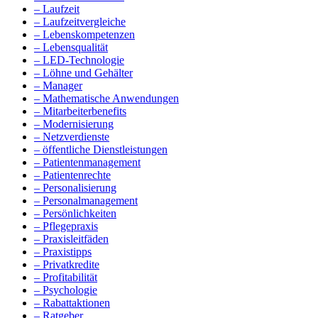
– Laufzeit
– Laufzeitvergleiche
– Lebenskompetenzen
– Lebensqualität
– LED-Technologie
– Löhne und Gehälter
– Manager
– Mathematische Anwendungen
– Mitarbeiterbenefits
– Modernisierung
– Netzverdienste
– öffentliche Dienstleistungen
– Patientenmanagement
– Patientenrechte
– Personalisierung
– Personalmanagement
– Persönlichkeiten
– Pflegepraxis
– Praxisleitfäden
– Praxistipps
– Privatkredite
– Profitabilität
– Psychologie
– Rabattaktionen
– Ratgeber