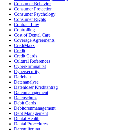
Consumer Behavior
Consumer Protection
Consumer Psychology
Consumer Rights
Contract Law
Controlling
Cost of Dental Care
Coverage Agreements
CrediMaxx
Credit
Credit Cards
Cultural References
Cyberkriminalität
Cybersecurity
Darlehen
Datenanalyse
Datenloser Kreditantrag
Datenmanagement
Datenschutz
Debit Cards
Debitorenmanagement
Debt Management
Dental Health
Dental Procedures
Deregulierung