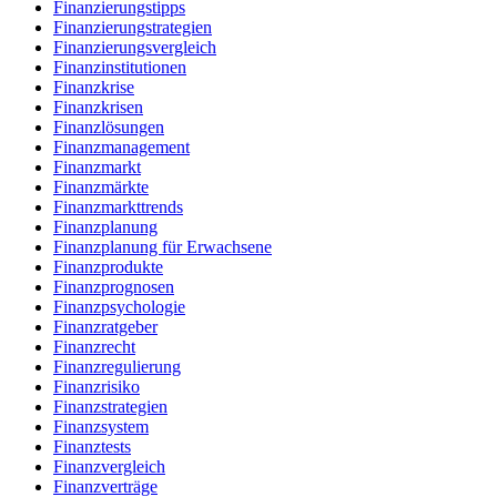
Finanzierungstipps
Finanzierungstrategien
Finanzierungsvergleich
Finanzinstitutionen
Finanzkrise
Finanzkrisen
Finanzlösungen
Finanzmanagement
Finanzmarkt
Finanzmärkte
Finanzmarkttrends
Finanzplanung
Finanzplanung für Erwachsene
Finanzprodukte
Finanzprognosen
Finanzpsychologie
Finanzratgeber
Finanzrecht
Finanzregulierung
Finanzrisiko
Finanzstrategien
Finanzsystem
Finanztests
Finanzvergleich
Finanzverträge