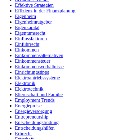
Effektive Strategien
Effizienz in der Finanzplanung
Eigenheim
Eigenheimratgeber
Eigenkapital
Eigentumsrecht
Einflussfaktoren
Einfuhrrecht
Einkommen
Einkommensalternativen
Einkommensteuer
Einkommensverhältnisse
Einrichtungstipps
Elektroantriebssysteme
Elektronik
Elektrotechnik
Elternschaft und Familie
Employment Trends
Energiepreise
Energieversorgung
Entrepreneurship
Entscheidungsfindung
Entscheidungshilfen
Erbrecht