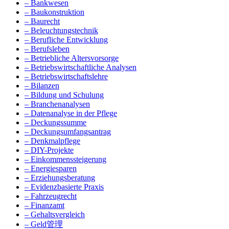
– Bankwesen
– Baukonstruktion
– Baurecht
– Beleuchtungstechnik
– Berufliche Entwicklung
– Berufsleben
– Betriebliche Altersvorsorge
– Betriebswirtschaftliche Analysen
– Betriebswirtschaftslehre
– Bilanzen
– Bildung und Schulung
– Branchenanalysen
– Datenanalyse in der Pflege
– Deckungssumme
– Deckungsumfangsantrag
– Denkmalpflege
– DIY-Projekte
– Einkommenssteigerung
– Energiesparen
– Erziehungsberatung
– Evidenzbasierte Praxis
– Fahrzeugrecht
– Finanzamt
– Gehaltsvergleich
– Geld管理