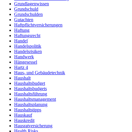
Grundlagenwissen
Grundschuld
Grundschulden
Gutachten
Haftpflichtversicherungen
Haftung
Haftungsrecht
Handel
Handelspolitik
Handelsrisiken
Handwerk
Hängesessel
Hartz 4
Haus- und Gebäudetechnik
Haushalt
Haushaltsbudget
Haushaltsbudgets
Haushaltsführung
Haushaltsmanagement
Haushaltsplanung
Haushaltstipps
Hauskauf
Hauskredit
Hausratversicherung
Health Risks