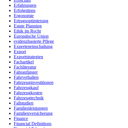
Erbschaft
Erfahrungen
Erfolgstipps
Ergonomie
Ertragsoptimierung
Estate Planning
Ethik im Recht
Europäische Union
evidenzbasierte Pflege
Experteneinschaltung
Export
Exportstrategien
Fachartikel
Fachliteratur
Fahranfänger
Fahrverhalten
Fahrzeuginvestitionen
Fahrzeugkauf
Fahrzeugkosten
Fahrzeugtechnik
Fallstudien
Familienleistungen
Familienversicherung
Finance
Financial Definitions