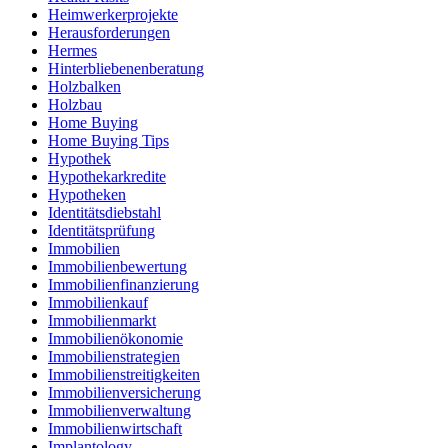
Heimwerkerprojekte
Herausforderungen
Hermes
Hinterbliebenenberatung
Holzbalken
Holzbau
Home Buying
Home Buying Tips
Hypothek
Hypothekarkredite
Hypotheken
Identitätsdiebstahl
Identitätsprüfung
Immobilien
Immobilienbewertung
Immobilienfinanzierung
Immobilienkauf
Immobilienmarkt
Immobilienökonomie
Immobilienstrategien
Immobilienstreitigkeiten
Immobilienversicherung
Immobilienverwaltung
Immobilienwirtschaft
Implantology