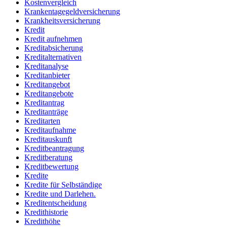
Kostenvergleich
Krankentagegeldversicherung
Krankheitsversicherung
Kredit
Kredit aufnehmen
Kreditabsicherung
Kreditalternativen
Kreditanalyse
Kreditanbieter
Kreditangebot
Kreditangebote
Kreditantrag
Kreditanträge
Kreditarten
Kreditaufnahme
Kreditauskunft
Kreditbeantragung
Kreditberatung
Kreditbewertung
Kredite
Kredite für Selbständige
Kredite und Darlehen.
Kreditentscheidung
Kredithistorie
Kredithöhe