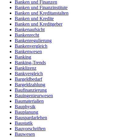
Banken und Finanzen
Banken und Finanzinstitute
Banken und Kreditanstalten
Banken und Kredite
Banken und Kreditgeber
Bankenaufsicht
Bankenrecht
Bankenregulierung
Bankenvergleich
Bankenwesen
Banking
Banking-Trends
Banklizenz
Bankvergleich
Bargeldbedarf
Bargeldzahlung
Baufinanzierung
Bauingenieurwesen
Baumaterialien
Bauphysik
Bauplanung
Bauspardarlehen
Baustatik
Bauvorschriften
Bauwesen