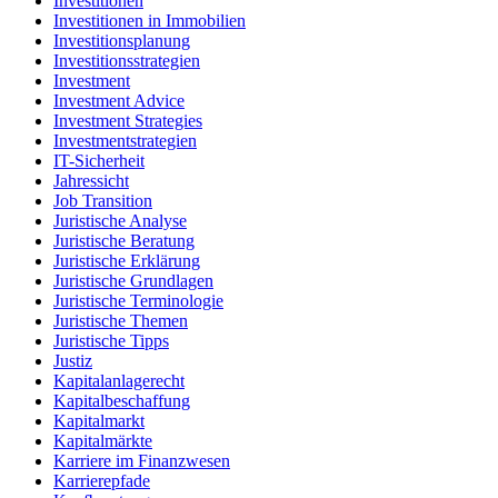
Investitionen
Investitionen in Immobilien
Investitionsplanung
Investitionsstrategien
Investment
Investment Advice
Investment Strategies
Investmentstrategien
IT-Sicherheit
Jahressicht
Job Transition
Juristische Analyse
Juristische Beratung
Juristische Erklärung
Juristische Grundlagen
Juristische Terminologie
Juristische Themen
Juristische Tipps
Justiz
Kapitalanlagerecht
Kapitalbeschaffung
Kapitalmarkt
Kapitalmärkte
Karriere im Finanzwesen
Karrierepfade