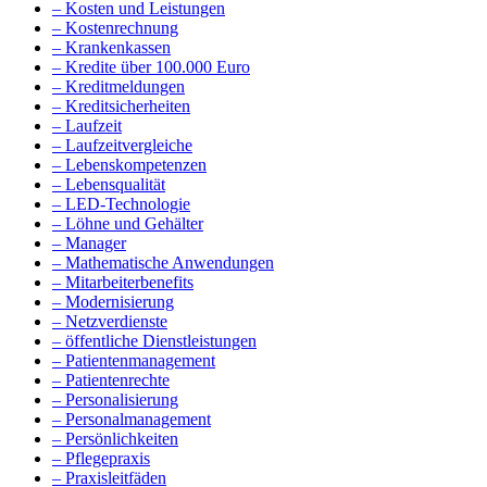
– Kosten und Leistungen
– Kostenrechnung
– Krankenkassen
– Kredite über 100.000 Euro
– Kreditmeldungen
– Kreditsicherheiten
– Laufzeit
– Laufzeitvergleiche
– Lebenskompetenzen
– Lebensqualität
– LED-Technologie
– Löhne und Gehälter
– Manager
– Mathematische Anwendungen
– Mitarbeiterbenefits
– Modernisierung
– Netzverdienste
– öffentliche Dienstleistungen
– Patientenmanagement
– Patientenrechte
– Personalisierung
– Personalmanagement
– Persönlichkeiten
– Pflegepraxis
– Praxisleitfäden