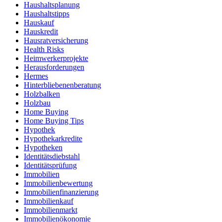
Haushaltsplanung
Haushaltstipps
Hauskauf
Hauskredit
Hausratversicherung
Health Risks
Heimwerkerprojekte
Herausforderungen
Hermes
Hinterbliebenenberatung
Holzbalken
Holzbau
Home Buying
Home Buying Tips
Hypothek
Hypothekarkredite
Hypotheken
Identitätsdiebstahl
Identitätsprüfung
Immobilien
Immobilienbewertung
Immobilienfinanzierung
Immobilienkauf
Immobilienmarkt
Immobilienökonomie