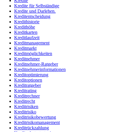
Kredite
Kredite für Selbständige
Kredite und Darlehen.
Kreditentscheidung
Kredithistorie
Kredithöhe
Kreditkarten
Kreditlaufzeit
Kreditmanagement
Kreditmarkt
Kreditmöglichkeiten
Kreditnehmer
Kreditnehmer-Ratgeber
Kreditnehmerinformationen
Kreditoptimierung
Kreditoptionen
Kreditratgeber
Kreditrating
Kreditrechner
Kreditrecht
Kreditrisiken
Kreditrisiko
Kreditrisikobewertung
Kreditrisikomanagement
Kreditrückzahlung