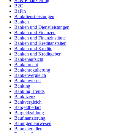
B2B-Finanzierung
B2C
BaFin
Bankdienstleistungen
Banken
Banken und Dienstleistungen
Banken und Finanzen
Banken und Finanzinstitute
Banken und Kreditanstalten
Banken und Kredite
Banken und Kreditgeber
Bankenaufsicht
Bankenrecht
Bankenregulierung
Bankenvergleich
Bankenwesen
Banking
Banking-Trends
Banklizenz
Bankvergleich
Bargeldbedarf
Bargeldzahlung
Baufinanzierung
Bauingenieurwesen
Baumaterialien