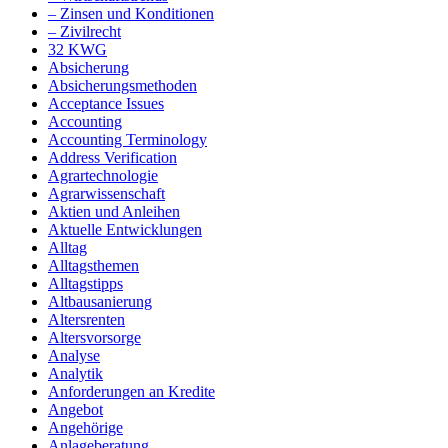
– Zinsen und Konditionen
– Zivilrecht
32 KWG
Absicherung
Absicherungsmethoden
Acceptance Issues
Accounting
Accounting Terminology
Address Verification
Agrartechnologie
Agrarwissenschaft
Aktien und Anleihen
Aktuelle Entwicklungen
Alltag
Alltagsthemen
Alltagstipps
Altbausanierung
Altersrenten
Altersvorsorge
Analyse
Analytik
Anforderungen an Kredite
Angebot
Angehörige
Anlageberatung