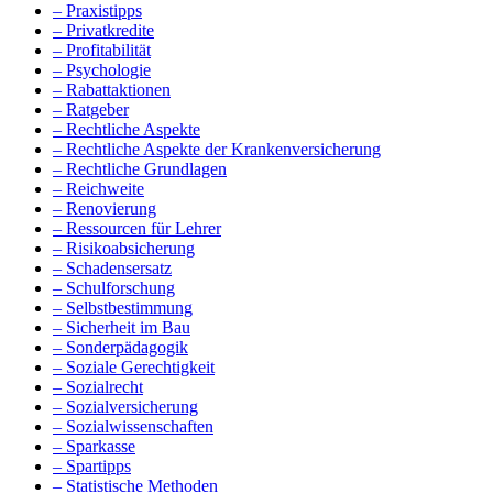
– Praxistipps
– Privatkredite
– Profitabilität
– Psychologie
– Rabattaktionen
– Ratgeber
– Rechtliche Aspekte
– Rechtliche Aspekte der Krankenversicherung
– Rechtliche Grundlagen
– Reichweite
– Renovierung
– Ressourcen für Lehrer
– Risikoabsicherung
– Schadensersatz
– Schulforschung
– Selbstbestimmung
– Sicherheit im Bau
– Sonderpädagogik
– Soziale Gerechtigkeit
– Sozialrecht
– Sozialversicherung
– Sozialwissenschaften
– Sparkasse
– Spartipps
– Statistische Methoden