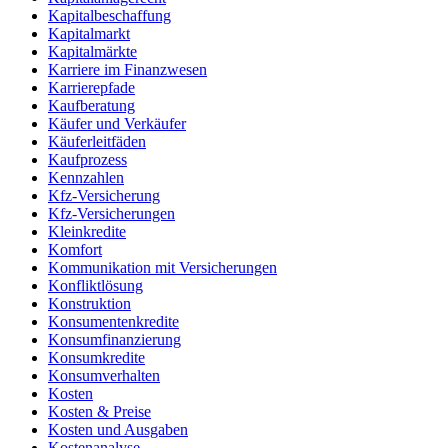
Kapitalbeschaffung
Kapitalmarkt
Kapitalmärkte
Karriere im Finanzwesen
Karrierepfade
Kaufberatung
Käufer und Verkäufer
Käuferleitfäden
Kaufprozess
Kennzahlen
Kfz-Versicherung
Kfz-Versicherungen
Kleinkredite
Komfort
Kommunikation mit Versicherungen
Konfliktlösung
Konstruktion
Konsumentenkredite
Konsumfinanzierung
Konsumkredite
Konsumverhalten
Kosten
Kosten & Preise
Kosten und Ausgaben
Kostenanalyse