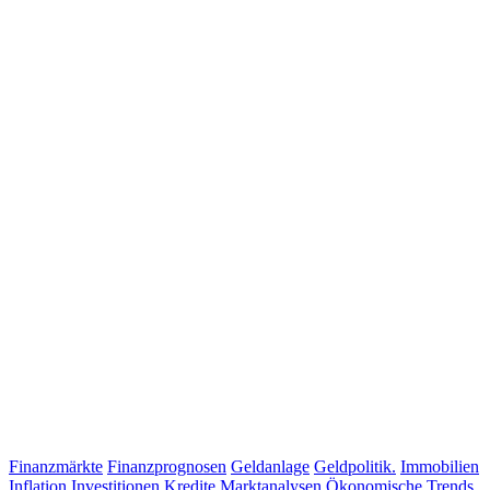
Finanzmärkte
Finanzprognosen
Geldanlage
Geldpolitik.
Immobilien
Inflation
Investitionen
Kredite
Marktanalysen
Ökonomische Trends