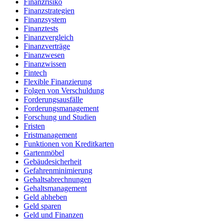
Finanzrisiko
Finanzstrategien
Finanzsystem
Finanztests
Finanzvergleich
Finanzverträge
Finanzwesen
Finanzwissen
Fintech
Flexible Finanzierung
Folgen von Verschuldung
Forderungsausfälle
Forderungsmanagement
Forschung und Studien
Fristen
Fristmanagement
Funktionen von Kreditkarten
Gartenmöbel
Gebäudesicherheit
Gefahrenminimierung
Gehaltsabrechnungen
Gehaltsmanagement
Geld abheben
Geld sparen
Geld und Finanzen