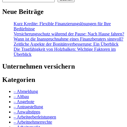
Neue Beiträge
Kurz Kredite: Flexible Finanzierungslösungen für Ihre
Bedürfnisse
Versicherungsschutz während der Pause: Nach Hause fahren?
Wann ist die Inanspruchnahme eines Finanzberaters sinnvoll?
Zeitliche Aspekte der Bonitätsverbesserung: Ein Überblick
Die Tragfähigkeit von Holzbalken: Wichtige Faktoren im
Überblick
Unternehmen versichern
Kategorien
– Abmeldung
– Altbau
– Angebote
– Antragstellung
– Anwaltstipps
– Arbeitgeberleistungen
– Arbeitnehmerrechte