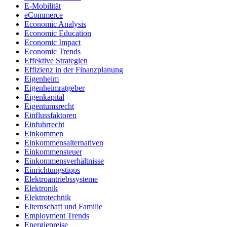
E-Mobilität
eCommerce
Economic Analysis
Economic Education
Economic Impact
Economic Trends
Effektive Strategien
Effizienz in der Finanzplanung
Eigenheim
Eigenheimratgeber
Eigenkapital
Eigentumsrecht
Einflussfaktoren
Einfuhrrecht
Einkommen
Einkommensalternativen
Einkommensteuer
Einkommensverhältnisse
Einrichtungstipps
Elektroantriebssysteme
Elektronik
Elektrotechnik
Elternschaft und Familie
Employment Trends
Energiepreise