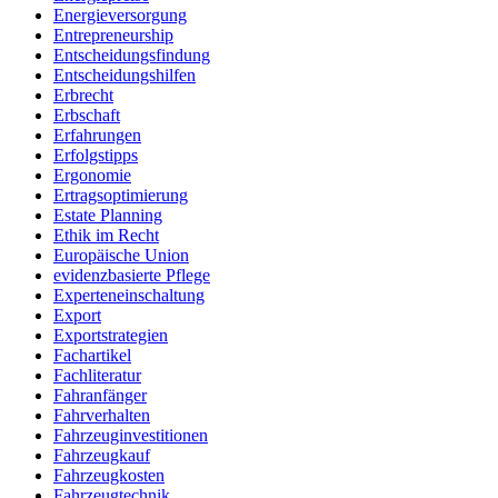
Energieversorgung
Entrepreneurship
Entscheidungsfindung
Entscheidungshilfen
Erbrecht
Erbschaft
Erfahrungen
Erfolgstipps
Ergonomie
Ertragsoptimierung
Estate Planning
Ethik im Recht
Europäische Union
evidenzbasierte Pflege
Experteneinschaltung
Export
Exportstrategien
Fachartikel
Fachliteratur
Fahranfänger
Fahrverhalten
Fahrzeuginvestitionen
Fahrzeugkauf
Fahrzeugkosten
Fahrzeugtechnik