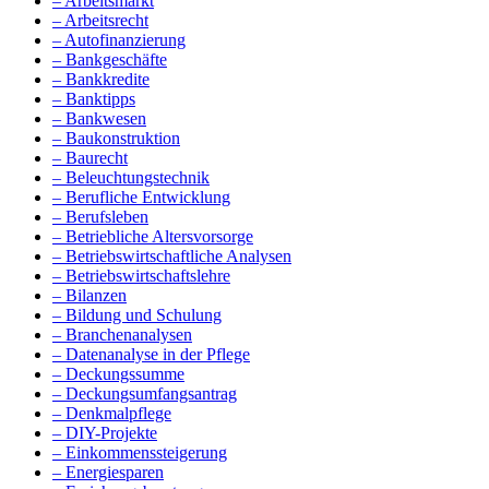
– Arbeitsmarkt
– Arbeitsrecht
– Autofinanzierung
– Bankgeschäfte
– Bankkredite
– Banktipps
– Bankwesen
– Baukonstruktion
– Baurecht
– Beleuchtungstechnik
– Berufliche Entwicklung
– Berufsleben
– Betriebliche Altersvorsorge
– Betriebswirtschaftliche Analysen
– Betriebswirtschaftslehre
– Bilanzen
– Bildung und Schulung
– Branchenanalysen
– Datenanalyse in der Pflege
– Deckungssumme
– Deckungsumfangsantrag
– Denkmalpflege
– DIY-Projekte
– Einkommenssteigerung
– Energiesparen