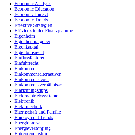
Economic Analysis
Economic Education
Economic Impact
Economic Trends
Effektive Strategien
Effizienz in der Finanzplanung
Eigenheim
Eigenheimratgeber
Eigenkapital
Eigentumsrecht
Einflussfaktoren
Einfuhrrecht
Einkommen
Einkommensalternativen
Einkommensteuer
Einkommensverhältnisse
Einrichtungstipps
Elektroantriebssysteme
Elektronik
Elektrotechnik
Elternschaft und Familie
Employment Trends
Energiepreise
Energieversorgung
Entrepreneurship