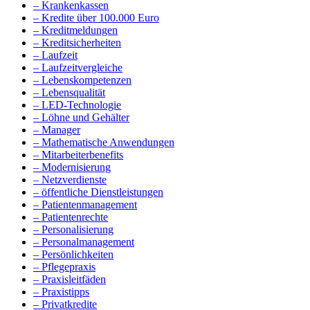
– Krankenkassen
– Kredite über 100.000 Euro
– Kreditmeldungen
– Kreditsicherheiten
– Laufzeit
– Laufzeitvergleiche
– Lebenskompetenzen
– Lebensqualität
– LED-Technologie
– Löhne und Gehälter
– Manager
– Mathematische Anwendungen
– Mitarbeiterbenefits
– Modernisierung
– Netzverdienste
– öffentliche Dienstleistungen
– Patientenmanagement
– Patientenrechte
– Personalisierung
– Personalmanagement
– Persönlichkeiten
– Pflegepraxis
– Praxisleitfäden
– Praxistipps
– Privatkredite