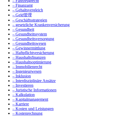
– Fahrzeugrecht
– Finanzamt
– Gehaltsvergleich
– Geld管理
– Geschäftsstrategien
– gesetzliche Krankenversicherung
– Gesundheit
– Gesundheitssystem
– Gesundheitsversorgung
– Gesundheitswesen
– Gewinnermittlung
– Haftpflichtversicherung
– Haushaltsfinanzen
– Haushaltsoptimierung
– Immobilienrecht
– Ingenieurwesen
– Inklusion
– Interdisziplinäre Ansätze
– Investieren
– Juristische Informationen
– Kalkulation
– Kapitalmanagement
– Karriere
– Kosten und Leistungen
– Kostenrechnung