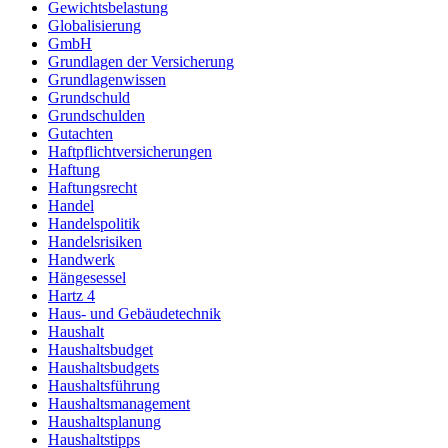
Gewichtsbelastung
Globalisierung
GmbH
Grundlagen der Versicherung
Grundlagenwissen
Grundschuld
Grundschulden
Gutachten
Haftpflichtversicherungen
Haftung
Haftungsrecht
Handel
Handelspolitik
Handelsrisiken
Handwerk
Hängesessel
Hartz 4
Haus- und Gebäudetechnik
Haushalt
Haushaltsbudget
Haushaltsbudgets
Haushaltsführung
Haushaltsmanagement
Haushaltsplanung
Haushaltstipps