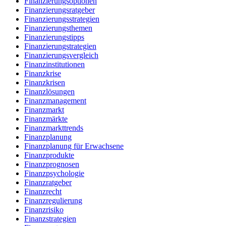
Finanzierungsoptionen
Finanzierungsratgeber
Finanzierungsstrategien
Finanzierungsthemen
Finanzierungstipps
Finanzierungstrategien
Finanzierungsvergleich
Finanzinstitutionen
Finanzkrise
Finanzkrisen
Finanzlösungen
Finanzmanagement
Finanzmarkt
Finanzmärkte
Finanzmarkttrends
Finanzplanung
Finanzplanung für Erwachsene
Finanzprodukte
Finanzprognosen
Finanzpsychologie
Finanzratgeber
Finanzrecht
Finanzregulierung
Finanzrisiko
Finanzstrategien