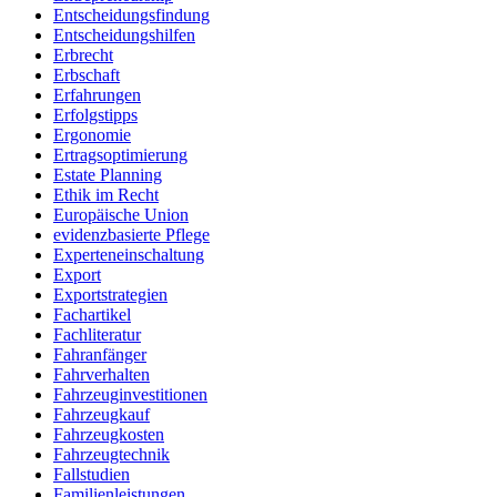
Entscheidungsfindung
Entscheidungshilfen
Erbrecht
Erbschaft
Erfahrungen
Erfolgstipps
Ergonomie
Ertragsoptimierung
Estate Planning
Ethik im Recht
Europäische Union
evidenzbasierte Pflege
Experteneinschaltung
Export
Exportstrategien
Fachartikel
Fachliteratur
Fahranfänger
Fahrverhalten
Fahrzeuginvestitionen
Fahrzeugkauf
Fahrzeugkosten
Fahrzeugtechnik
Fallstudien
Familienleistungen