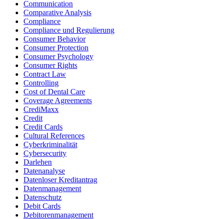
Communication
Comparative Analysis
Compliance
Compliance und Regulierung
Consumer Behavior
Consumer Protection
Consumer Psychology
Consumer Rights
Contract Law
Controlling
Cost of Dental Care
Coverage Agreements
CrediMaxx
Credit
Credit Cards
Cultural References
Cyberkriminalität
Cybersecurity
Darlehen
Datenanalyse
Datenloser Kreditantrag
Datenmanagement
Datenschutz
Debit Cards
Debitorenmanagement