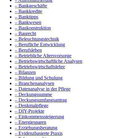
– Autofinanzierung
– Bankgeschäfte
– Bankkredite
– Banktipps
– Bankwesen
– Baukonstruktion
– Baurecht
– Beleuchtungstechnik
– Berufliche Entwicklung
– Berufsleben
– Betriebliche Altersvorsorge
– Betriebswirtschaftliche Analysen
– Betriebswirtschaftslehre
– Bilanzen
– Bildung und Schulung
– Branchenanalysen
– Datenanalyse in der Pflege
– Deckungssumme
– Deckungsumfangsantrag
– Denkmalpflege
– DIY-Projekte
– Einkommenssteigerung
– Energiesparen
– Erziehungsberatung
– Evidenzbasierte Praxis