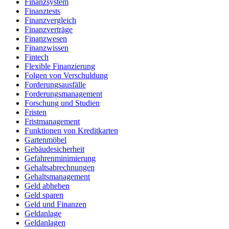
Finanzsystem
Finanztests
Finanzvergleich
Finanzverträge
Finanzwesen
Finanzwissen
Fintech
Flexible Finanzierung
Folgen von Verschuldung
Forderungsausfälle
Forderungsmanagement
Forschung und Studien
Fristen
Fristmanagement
Funktionen von Kreditkarten
Gartenmöbel
Gebäudesicherheit
Gefahrenminimierung
Gehaltsabrechnungen
Gehaltsmanagement
Geld abheben
Geld sparen
Geld und Finanzen
Geldanlage
Geldanlagen