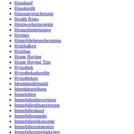
Hauskauf
Hauskredit
Hausratversicherung
Health Risks
Heimwerkerprojekte
Herausforderungen
Hermes
Hinterbliebenenberatung
Holzbalken
Holzbau
Home Buying
Home Buying Tips
Hypothek
Hypothekarkredite
Hypotheken
Identitätsdiebstahl
Identitätsprüfung
Immobilien
Immobilienbewertung
Immobilienfinanzierung
Immobilienkauf
Immobilienmarkt
Immobilienökonomie
Immobilienstrategien
Immobilienstreitigkeiten