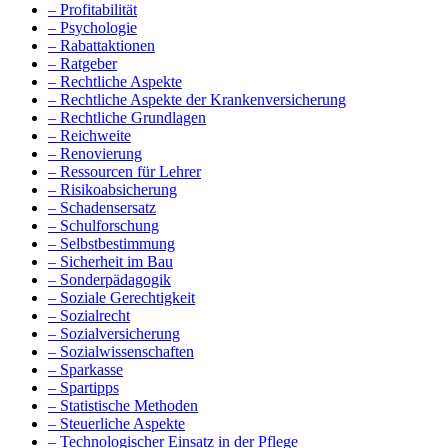
– Profitabilität
– Psychologie
– Rabattaktionen
– Ratgeber
– Rechtliche Aspekte
– Rechtliche Aspekte der Krankenversicherung
– Rechtliche Grundlagen
– Reichweite
– Renovierung
– Ressourcen für Lehrer
– Risikoabsicherung
– Schadensersatz
– Schulforschung
– Selbstbestimmung
– Sicherheit im Bau
– Sonderpädagogik
– Soziale Gerechtigkeit
– Sozialrecht
– Sozialversicherung
– Sozialwissenschaften
– Sparkasse
– Spartipps
– Statistische Methoden
– Steuerliche Aspekte
– Technologischer Einsatz in der Pflege