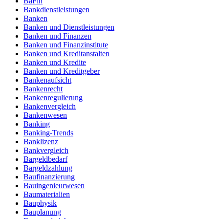
BaFin
Bankdienstleistungen
Banken
Banken und Dienstleistungen
Banken und Finanzen
Banken und Finanzinstitute
Banken und Kreditanstalten
Banken und Kredite
Banken und Kreditgeber
Bankenaufsicht
Bankenrecht
Bankenregulierung
Bankenvergleich
Bankenwesen
Banking
Banking-Trends
Banklizenz
Bankvergleich
Bargeldbedarf
Bargeldzahlung
Baufinanzierung
Bauingenieurwesen
Baumaterialien
Bauphysik
Bauplanung