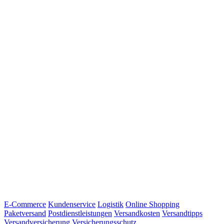
E-Commerce
Kundenservice
Logistik
Online Shopping
Paketversand
Postdienstleistungen
Versandkosten
Versandtipps
Versandversicherung
Versicherungsschutz