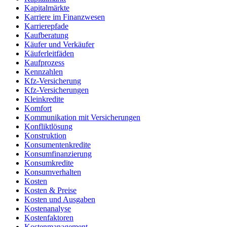
Kapitalmärkte
Karriere im Finanzwesen
Karrierepfade
Kaufberatung
Käufer und Verkäufer
Käuferleitfäden
Kaufprozess
Kennzahlen
Kfz-Versicherung
Kfz-Versicherungen
Kleinkredite
Komfort
Kommunikation mit Versicherungen
Konfliktlösung
Konstruktion
Konsumentenkredite
Konsumfinanzierung
Konsumkredite
Konsumverhalten
Kosten
Kosten & Preise
Kosten und Ausgaben
Kostenanalyse
Kostenfaktoren
Kostenmanagement