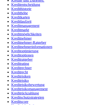
Kredite und Darlehen.
Kreditentscheidung
Kredithistorie
Kredithöhe
Kreditkarten
Kreditlaufzeit
Kreditmanagement
Kreditmarkt
Kreditmöglichkeiten
Kreditnehmer
Kreditnehmer-Ratgeber
Kreditnehmerinformationen
Kreditoptimierung
Kreditoptionen
Kreditratgeber
Kreditrating
Kreditrechner
Kreditrecht
Kreditrisiken
Kreditrisiko
Kreditrisikobewertung
Kreditrisikomanagement
Kreditrückzahlung
Kreditschutzstrategien
Kreditscore