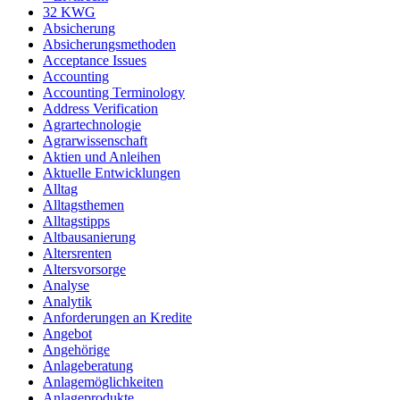
32 KWG
Absicherung
Absicherungsmethoden
Acceptance Issues
Accounting
Accounting Terminology
Address Verification
Agrartechnologie
Agrarwissenschaft
Aktien und Anleihen
Aktuelle Entwicklungen
Alltag
Alltagsthemen
Alltagstipps
Altbausanierung
Altersrenten
Altersvorsorge
Analyse
Analytik
Anforderungen an Kredite
Angebot
Angehörige
Anlageberatung
Anlagemöglichkeiten
Anlageprodukte