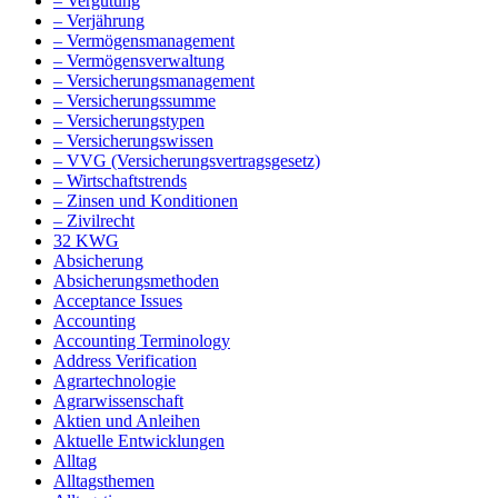
– Vergütung
– Verjährung
– Vermögensmanagement
– Vermögensverwaltung
– Versicherungsmanagement
– Versicherungssumme
– Versicherungstypen
– Versicherungswissen
– VVG (Versicherungsvertragsgesetz)
– Wirtschaftstrends
– Zinsen und Konditionen
– Zivilrecht
32 KWG
Absicherung
Absicherungsmethoden
Acceptance Issues
Accounting
Accounting Terminology
Address Verification
Agrartechnologie
Agrarwissenschaft
Aktien und Anleihen
Aktuelle Entwicklungen
Alltag
Alltagsthemen