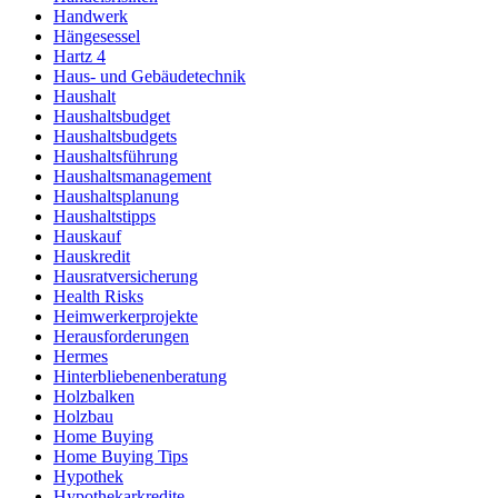
Handwerk
Hängesessel
Hartz 4
Haus- und Gebäudetechnik
Haushalt
Haushaltsbudget
Haushaltsbudgets
Haushaltsführung
Haushaltsmanagement
Haushaltsplanung
Haushaltstipps
Hauskauf
Hauskredit
Hausratversicherung
Health Risks
Heimwerkerprojekte
Herausforderungen
Hermes
Hinterbliebenenberatung
Holzbalken
Holzbau
Home Buying
Home Buying Tips
Hypothek
Hypothekarkredite