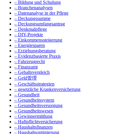
– Bildung und Schulung
– Branchenanalysen
– Datenanalyse in der Pflege
– Deckungssumme
– Deckungsumfangsantrag
– Denkmalpflege
– DIY-Projekte
– Einkommenssteigerung
– Energiesparen
– Erziehungsberatung
– Evidenzbasierte Praxis
– Fahrzeugrecht
– Finanzamt
– Gehaltsvergleich
– Geld管理
– Geschäftsstrategien
– gesetzliche Krankenversicherung
– Gesundheit
– Gesundheitssystem
– Gesundheitsversorgung
– Gesundheitswesen
– Gewinnermittlung
– Haftpflichtversicherung
– Haushaltsfinanzen
– Haushaltsoptimierung