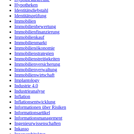
Hypotheken
Identitätsdiebstahl
Identitätsprüfung
Immobilien
Immobilienbewertung
Immobilienfinanzierung
Immobilienkauf
Immobilienmarkt
Immobilienökonomie
Immobilienstrategien
Immobilienstreitigkeiten
Immobilienversicherung
Immobilienverwaltung
Immobilienwirtschaft
Implantology
Industrie 4.0
Industrieanalyse
Inflation
Inflationsentwicklung
Informationen über Risiken
Informationsartikel
Informationsmanagement
Ingenieurwissenschaften
Inkasso