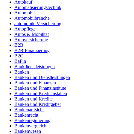
Autokauf
Automatisierungstechnik
Automobil
Automobilbranche
automobile Versicherung
Autopflege
Autos & Mobilität
Autoversicherung
B2B
B2B-Finanzierung
B2C
BaFin
Bankdienstleistungen
Banken
Banken und Dienstleistungen
Banken und Finanzen
Banken und Finanzinstitute
Banken und Kreditanstalten
Banken und Kredite
Banken und Kreditgeber
Bankenaufsicht
Bankenrecht
Bankenregulierung
Bankenvergleich
Bankenwesen