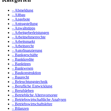
– Abmeldung
– Altbau
– Angebote
– Antragstellung
– Anwaltstipps
– Arbeitgeberleistungen
– Arbeitnehmerrechte
– Arbeitsmarkt
– Arbeitsrecht
– Autofinanzierung
– Bankgeschäfte
– Bankkredite
– Banktipps
– Bankwesen
– Baukonstruktion
– Baurecht
– Beleuchtungstechnik
– Berufliche Entwicklung
– Berufsleben
– Betriebliche Altersvorsorge
– Betriebswirtschaftliche Analysen
– Betriebswirtschaftslehre
– Bilanzen