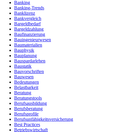
Banking
Banking-Trends
Banklizenz
Bankvergleich
Bargeldbedarf
Bargeldzahlung
Baufinanzierung
Bauingenieurwesen
Baumaterialien
Bauphysik
Bauplanung
Bauspardarlehen
Baustatik
Bauvorschriften
Bauwesen
Bedeutungen
Belastbarkeit
Beratung
Beratungstools
Berufsausbildung
Berufsberatung
Berufsprofile
Berufsunfähigkeitsversicherung
Best Practices
Betriebswirtschaft