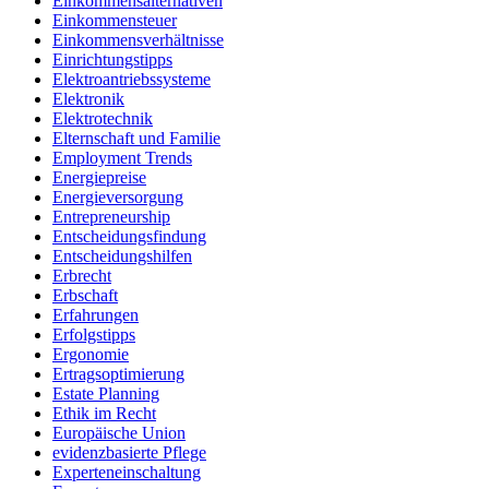
Einkommensalternativen
Einkommensteuer
Einkommensverhältnisse
Einrichtungstipps
Elektroantriebssysteme
Elektronik
Elektrotechnik
Elternschaft und Familie
Employment Trends
Energiepreise
Energieversorgung
Entrepreneurship
Entscheidungsfindung
Entscheidungshilfen
Erbrecht
Erbschaft
Erfahrungen
Erfolgstipps
Ergonomie
Ertragsoptimierung
Estate Planning
Ethik im Recht
Europäische Union
evidenzbasierte Pflege
Experteneinschaltung