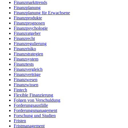
Finanzmarkttrends
Finanzplanung
Finanzplanung für Erwachsene
Finanzprodukte
Finanzprognosen
Finanzpsychologie
Finanzratgeber
Finanzrecht
Finanzregulierung
Finanzrisiko
Finanzstrategien
Finanzsystem
Finanztests
Finanzvergleich
Finanzverträge
Finanzwesen
Finanzwissen
Fintech
Flexible Finanzierung
Folgen von Verschuldung
Forderungsausfälle
Forderungsmanagement
Forschung und Studien
Fristen
Fristmanagement