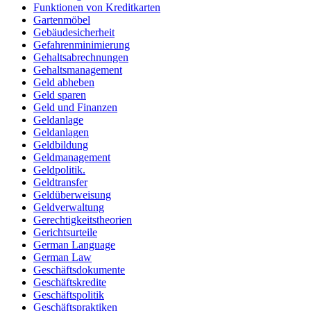
Funktionen von Kreditkarten
Gartenmöbel
Gebäudesicherheit
Gefahrenminimierung
Gehaltsabrechnungen
Gehaltsmanagement
Geld abheben
Geld sparen
Geld und Finanzen
Geldanlage
Geldanlagen
Geldbildung
Geldmanagement
Geldpolitik.
Geldtransfer
Geldüberweisung
Geldverwaltung
Gerechtigkeitstheorien
Gerichtsurteile
German Language
German Law
Geschäftsdokumente
Geschäftskredite
Geschäftspolitik
Geschäftspraktiken