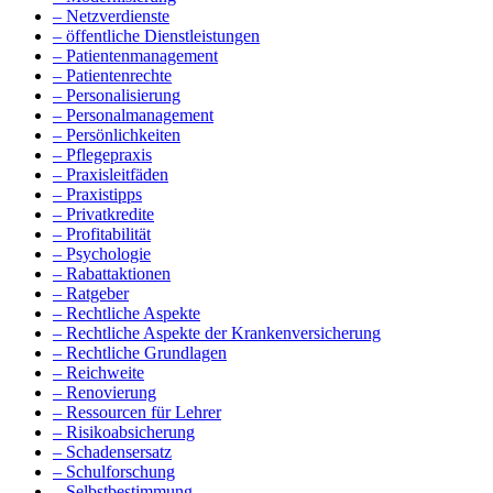
– Netzverdienste
– öffentliche Dienstleistungen
– Patientenmanagement
– Patientenrechte
– Personalisierung
– Personalmanagement
– Persönlichkeiten
– Pflegepraxis
– Praxisleitfäden
– Praxistipps
– Privatkredite
– Profitabilität
– Psychologie
– Rabattaktionen
– Ratgeber
– Rechtliche Aspekte
– Rechtliche Aspekte der Krankenversicherung
– Rechtliche Grundlagen
– Reichweite
– Renovierung
– Ressourcen für Lehrer
– Risikoabsicherung
– Schadensersatz
– Schulforschung
– Selbstbestimmung