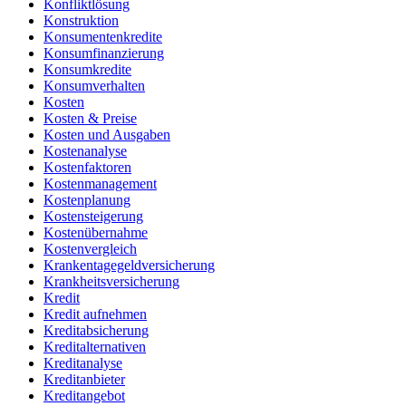
Konfliktlösung
Konstruktion
Konsumentenkredite
Konsumfinanzierung
Konsumkredite
Konsumverhalten
Kosten
Kosten & Preise
Kosten und Ausgaben
Kostenanalyse
Kostenfaktoren
Kostenmanagement
Kostenplanung
Kostensteigerung
Kostenübernahme
Kostenvergleich
Krankentagegeldversicherung
Krankheitsversicherung
Kredit
Kredit aufnehmen
Kreditabsicherung
Kreditalternativen
Kreditanalyse
Kreditanbieter
Kreditangebot