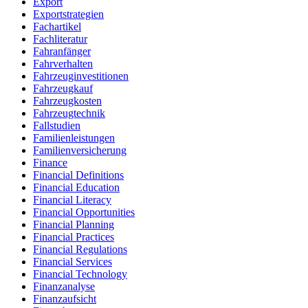
Export
Exportstrategien
Fachartikel
Fachliteratur
Fahranfänger
Fahrverhalten
Fahrzeuginvestitionen
Fahrzeugkauf
Fahrzeugkosten
Fahrzeugtechnik
Fallstudien
Familienleistungen
Familienversicherung
Finance
Financial Definitions
Financial Education
Financial Literacy
Financial Opportunities
Financial Planning
Financial Practices
Financial Regulations
Financial Services
Financial Technology
Finanzanalyse
Finanzaufsicht