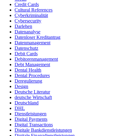
Credit Cards
Cultural References
Cyberkriminalität
Cybersecurity
Darlehen
Datenanalyse
Datenloser Kreditantrag
Datenmanagement
Datenschutz
Debit Cards
Debitorenmanagement
Debt Management
Dental Health
Dental Procedures
Deregulierung
Design
Deutsche Literatur
deutsche Wirtschaft
Deutschland
DHL
Dienstleistungen
Digital Payments
Digital Transactions
Digitale Bankdienstleistungen
Digitale Finanzdienstleistungen