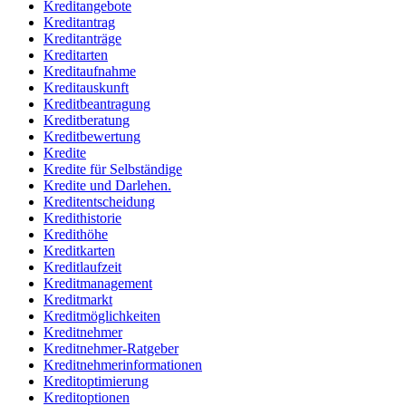
Kreditangebote
Kreditantrag
Kreditanträge
Kreditarten
Kreditaufnahme
Kreditauskunft
Kreditbeantragung
Kreditberatung
Kreditbewertung
Kredite
Kredite für Selbständige
Kredite und Darlehen.
Kreditentscheidung
Kredithistorie
Kredithöhe
Kreditkarten
Kreditlaufzeit
Kreditmanagement
Kreditmarkt
Kreditmöglichkeiten
Kreditnehmer
Kreditnehmer-Ratgeber
Kreditnehmerinformationen
Kreditoptimierung
Kreditoptionen