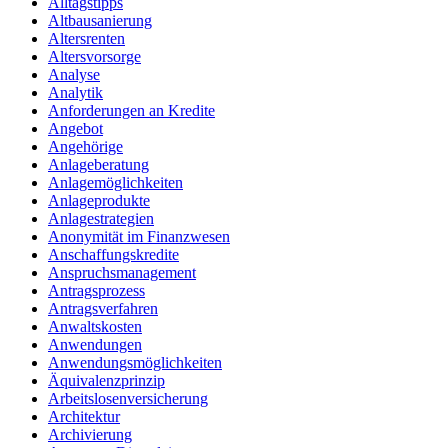
Alltagstipps
Altbausanierung
Altersrenten
Altersvorsorge
Analyse
Analytik
Anforderungen an Kredite
Angebot
Angehörige
Anlageberatung
Anlagemöglichkeiten
Anlageprodukte
Anlagestrategien
Anonymität im Finanzwesen
Anschaffungskredite
Anspruchsmanagement
Antragsprozess
Antragsverfahren
Anwaltskosten
Anwendungen
Anwendungsmöglichkeiten
Äquivalenzprinzip
Arbeitslosenversicherung
Architektur
Archivierung