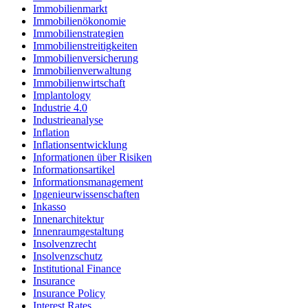
Immobilienmarkt
Immobilienökonomie
Immobilienstrategien
Immobilienstreitigkeiten
Immobilienversicherung
Immobilienverwaltung
Immobilienwirtschaft
Implantology
Industrie 4.0
Industrieanalyse
Inflation
Inflationsentwicklung
Informationen über Risiken
Informationsartikel
Informationsmanagement
Ingenieurwissenschaften
Inkasso
Innenarchitektur
Innenraumgestaltung
Insolvenzrecht
Insolvenzschutz
Institutional Finance
Insurance
Insurance Policy
Interest Rates