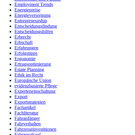
Employment Trends
Energiepreise
Energieversorgung
Entrepreneurship
Entscheidungsfindung
Entscheidungshilfen
Erbrecht
Erbschaft
Erfahrungen
Erfolgstipps
Ergonomie
Ertragsoptimierung
Estate Planning
Ethik im Recht
Europäische Union
evidenzbasierte Pflege
Experteneinschaltung
Export
Exportstrategien
Fachartikel
Fachliteratur
Fahranfänger
Fahrverhalten
Fahrzeuginvestitionen
Fahrzeugkauf