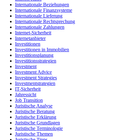
Internationale Beziehungen
Internationale Finanzsysteme
Internationale Lieferung
Internationale Rechtsprechung
Internationale Zahlungen
Internet-Sicherheit
Internetanbieter
Investitionen
Investitionen in Immobilien
Investitionsplanung
Investitionsstrategien
Investment
Investment Advice
Investment Strategies
Investmentstrategien
IT-Sicherheit
Jahressicht
Job Transition
Juristische Analyse
Juristische Beratung
Juristische Erklärung
Juristische Grundlagen
Juristische Terminologie
Juristische Themen
Juristische Tipps