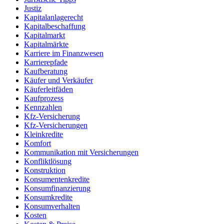
Justiz
Kapitalanlagerecht
Kapitalbeschaffung
Kapitalmarkt
Kapitalmärkte
Karriere im Finanzwesen
Karrierepfade
Kaufberatung
Käufer und Verkäufer
Käuferleitfäden
Kaufprozess
Kennzahlen
Kfz-Versicherung
Kfz-Versicherungen
Kleinkredite
Komfort
Kommunikation mit Versicherungen
Konfliktlösung
Konstruktion
Konsumentenkredite
Konsumfinanzierung
Konsumkredite
Konsumverhalten
Kosten