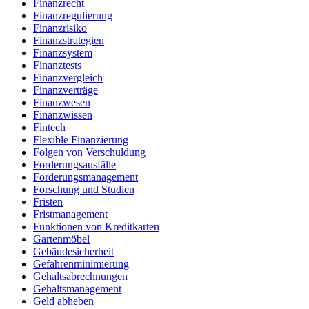
Finanzrecht
Finanzregulierung
Finanzrisiko
Finanzstrategien
Finanzsystem
Finanztests
Finanzvergleich
Finanzverträge
Finanzwesen
Finanzwissen
Fintech
Flexible Finanzierung
Folgen von Verschuldung
Forderungsausfälle
Forderungsmanagement
Forschung und Studien
Fristen
Fristmanagement
Funktionen von Kreditkarten
Gartenmöbel
Gebäudesicherheit
Gefahrenminimierung
Gehaltsabrechnungen
Gehaltsmanagement
Geld abheben