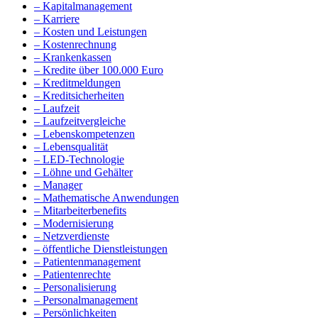
– Kapitalmanagement
– Karriere
– Kosten und Leistungen
– Kostenrechnung
– Krankenkassen
– Kredite über 100.000 Euro
– Kreditmeldungen
– Kreditsicherheiten
– Laufzeit
– Laufzeitvergleiche
– Lebenskompetenzen
– Lebensqualität
– LED-Technologie
– Löhne und Gehälter
– Manager
– Mathematische Anwendungen
– Mitarbeiterbenefits
– Modernisierung
– Netzverdienste
– öffentliche Dienstleistungen
– Patientenmanagement
– Patientenrechte
– Personalisierung
– Personalmanagement
– Persönlichkeiten