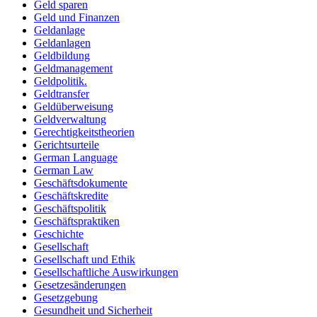
Geld sparen
Geld und Finanzen
Geldanlage
Geldanlagen
Geldbildung
Geldmanagement
Geldpolitik.
Geldtransfer
Geldüberweisung
Geldverwaltung
Gerechtigkeitstheorien
Gerichtsurteile
German Language
German Law
Geschäftsdokumente
Geschäftskredite
Geschäftspolitik
Geschäftspraktiken
Geschichte
Gesellschaft
Gesellschaft und Ethik
Gesellschaftliche Auswirkungen
Gesetzesänderungen
Gesetzgebung
Gesundheit und Sicherheit