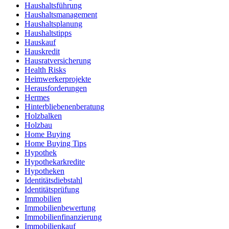
Haushaltsführung
Haushaltsmanagement
Haushaltsplanung
Haushaltstipps
Hauskauf
Hauskredit
Hausratversicherung
Health Risks
Heimwerkerprojekte
Herausforderungen
Hermes
Hinterbliebenenberatung
Holzbalken
Holzbau
Home Buying
Home Buying Tips
Hypothek
Hypothekarkredite
Hypotheken
Identitätsdiebstahl
Identitätsprüfung
Immobilien
Immobilienbewertung
Immobilienfinanzierung
Immobilienkauf