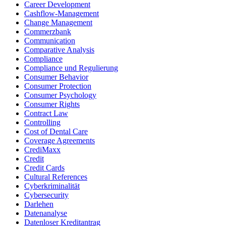
Career Development
Cashflow-Management
Change Management
Commerzbank
Communication
Comparative Analysis
Compliance
Compliance und Regulierung
Consumer Behavior
Consumer Protection
Consumer Psychology
Consumer Rights
Contract Law
Controlling
Cost of Dental Care
Coverage Agreements
CrediMaxx
Credit
Credit Cards
Cultural References
Cyberkriminalität
Cybersecurity
Darlehen
Datenanalyse
Datenloser Kreditantrag