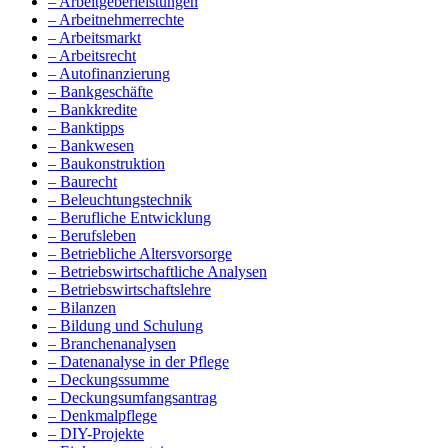
– Arbeitgeberleistungen
– Arbeitnehmerrechte
– Arbeitsmarkt
– Arbeitsrecht
– Autofinanzierung
– Bankgeschäfte
– Bankkredite
– Banktipps
– Bankwesen
– Baukonstruktion
– Baurecht
– Beleuchtungstechnik
– Berufliche Entwicklung
– Berufsleben
– Betriebliche Altersvorsorge
– Betriebswirtschaftliche Analysen
– Betriebswirtschaftslehre
– Bilanzen
– Bildung und Schulung
– Branchenanalysen
– Datenanalyse in der Pflege
– Deckungssumme
– Deckungsumfangsantrag
– Denkmalpflege
– DIY-Projekte