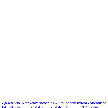
- gesetzliche Krankenversicherung
- Gesundheitssystem
- öffentliche
Dienstleistungen
- Sozialrecht
- Sozialversicherung
- Träger der