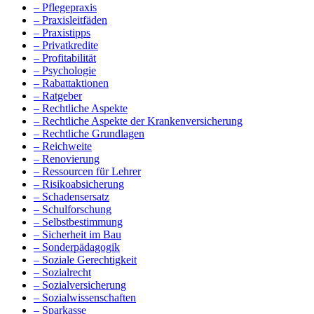
– Pflegepraxis
– Praxisleitfäden
– Praxistipps
– Privatkredite
– Profitabilität
– Psychologie
– Rabattaktionen
– Ratgeber
– Rechtliche Aspekte
– Rechtliche Aspekte der Krankenversicherung
– Rechtliche Grundlagen
– Reichweite
– Renovierung
– Ressourcen für Lehrer
– Risikoabsicherung
– Schadensersatz
– Schulforschung
– Selbstbestimmung
– Sicherheit im Bau
– Sonderpädagogik
– Soziale Gerechtigkeit
– Sozialrecht
– Sozialversicherung
– Sozialwissenschaften
– Sparkasse