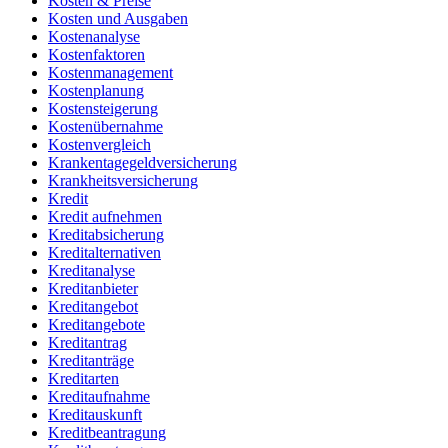
Kosten & Preise
Kosten und Ausgaben
Kostenanalyse
Kostenfaktoren
Kostenmanagement
Kostenplanung
Kostensteigerung
Kostenübernahme
Kostenvergleich
Krankentagegeldversicherung
Krankheitsversicherung
Kredit
Kredit aufnehmen
Kreditabsicherung
Kreditalternativen
Kreditanalyse
Kreditanbieter
Kreditangebot
Kreditangebote
Kreditantrag
Kreditanträge
Kreditarten
Kreditaufnahme
Kreditauskunft
Kreditbeantragung