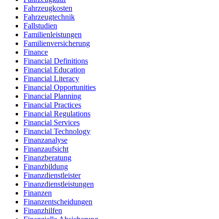
Fahrzeugkosten
Fahrzeugtechnik
Fallstudien
Familienleistungen
Familienversicherung
Finance
Financial Definitions
Financial Education
Financial Literacy
Financial Opportunities
Financial Planning
Financial Practices
Financial Regulations
Financial Services
Financial Technology
Finanzanalyse
Finanzaufsicht
Finanzberatung
Finanzbildung
Finanzdienstleister
Finanzdienstleistungen
Finanzen
Finanzentscheidungen
Finanzhilfen