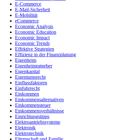
E-Commerce
E-Mail-Sicherheit
E-Mobilität
eCommerce
Economic Analysis
Economic Education
Economic Impact
Economic Trends
Effektive Strategien
Effizienz in der Finanzplanung
Eigenheim
Eigenheimratgeber
Eigenkapital
Eigentumsrecht
Einflussfaktoren
Einfuhrrecht
Einkommen
Einkommensalternativen
Einkommensteuer
Einkommensverhältnisse
Einrichtungstipps
Elektroantriebssysteme
Elektronik
Elektrotechnik
Elternschaft und Familie