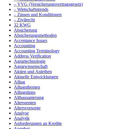
– VVG (Versicherungsvertragsgesetz)
– Wirtschaftstrends
– Zinsen und Konditionen
– Zivilrecht
32 KWG
Absicherung
Absicherungsmethoden
Acceptance Issues
Accounting
Accounting Terminology
Address Verification
Agrartechnologie
Agrarwissenschaft
Aktien und Anleihen
Aktuelle Entwicklungen
Alltag
Alltagsthemen
Alltagstipps
Altbausanierung
Altersrenten
Altersvorsorge
Analyse
Analytik
Anforderungen an Kredite
Angebot