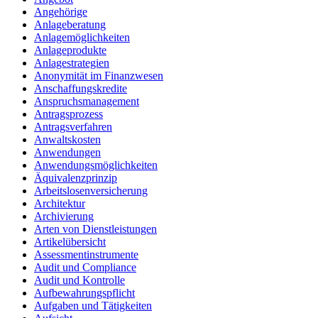
Angehörige
Anlageberatung
Anlagemöglichkeiten
Anlageprodukte
Anlagestrategien
Anonymität im Finanzwesen
Anschaffungskredite
Anspruchsmanagement
Antragsprozess
Antragsverfahren
Anwaltskosten
Anwendungen
Anwendungsmöglichkeiten
Äquivalenzprinzip
Arbeitslosenversicherung
Architektur
Archivierung
Arten von Dienstleistungen
Artikelübersicht
Assessmentinstrumente
Audit und Compliance
Audit und Kontrolle
Aufbewahrungspflicht
Aufgaben und Tätigkeiten