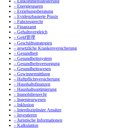
– Einkommenssteigerung
– Energiesparen
– Erziehungsberatung
– Evidenzbasierte Praxis
– Fahrzeugrecht
– Finanzamt
– Gehaltsvergleich
– Geld管理
– Geschäftsstrategien
– gesetzliche Krankenversicherung
– Gesundheit
– Gesundheitssystem
– Gesundheitsversorgung
– Gesundheitswesen
– Gewinnermittlung
– Haftpflichtversicherung
– Haushaltsfinanzen
– Haushaltsoptimierung
– Immobilienrecht
– Ingenieurwesen
– Inklusion
– Interdisziplinäre Ansätze
– Investieren
– Juristische Informationen
– Kalkulation