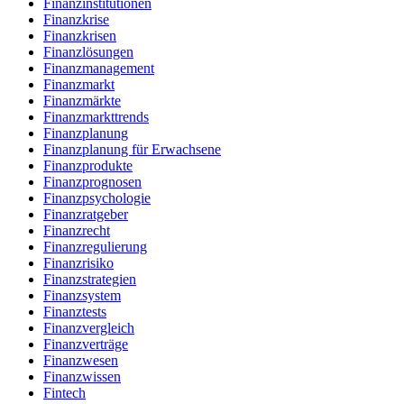
Finanzinstitutionen
Finanzkrise
Finanzkrisen
Finanzlösungen
Finanzmanagement
Finanzmarkt
Finanzmärkte
Finanzmarkttrends
Finanzplanung
Finanzplanung für Erwachsene
Finanzprodukte
Finanzprognosen
Finanzpsychologie
Finanzratgeber
Finanzrecht
Finanzregulierung
Finanzrisiko
Finanzstrategien
Finanzsystem
Finanztests
Finanzvergleich
Finanzverträge
Finanzwesen
Finanzwissen
Fintech