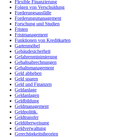
Flexible Finanzierung
Folgen von Verschuldung
Forderungsausfälle
Forderungsmanagement
Forschung und Studien
Fristen
Fristmanagement
Funktionen von Kreditkarten
Gartenmöbel
Gebäudesicherheit
Gefahrenminimierung
Gehaltsabrechnungen
Gehaltsmanagement
Geld abheben
Geld sparen
Geld und Finanzen
Geldanlage
Geldanlagen
Geldbildung
Geldmanagement
Geldpolitik.
Geldtransfer
Geldüberweisung
Geldverwaltung
Gerechtigkeitstheorien