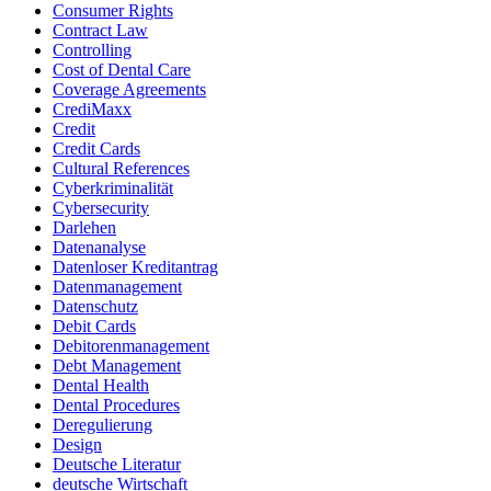
Consumer Rights
Contract Law
Controlling
Cost of Dental Care
Coverage Agreements
CrediMaxx
Credit
Credit Cards
Cultural References
Cyberkriminalität
Cybersecurity
Darlehen
Datenanalyse
Datenloser Kreditantrag
Datenmanagement
Datenschutz
Debit Cards
Debitorenmanagement
Debt Management
Dental Health
Dental Procedures
Deregulierung
Design
Deutsche Literatur
deutsche Wirtschaft