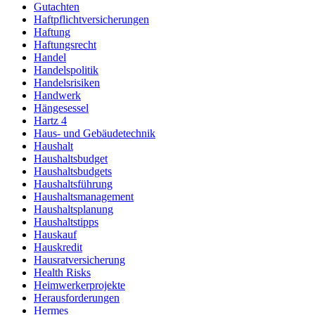
Gutachten
Haftpflichtversicherungen
Haftung
Haftungsrecht
Handel
Handelspolitik
Handelsrisiken
Handwerk
Hängesessel
Hartz 4
Haus- und Gebäudetechnik
Haushalt
Haushaltsbudget
Haushaltsbudgets
Haushaltsführung
Haushaltsmanagement
Haushaltsplanung
Haushaltstipps
Hauskauf
Hauskredit
Hausratversicherung
Health Risks
Heimwerkerprojekte
Herausforderungen
Hermes