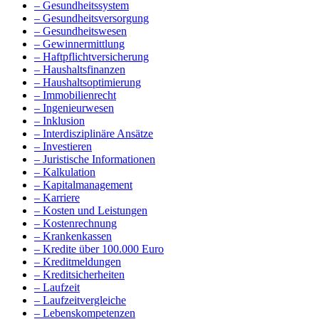
– Gesundheitssystem
– Gesundheitsversorgung
– Gesundheitswesen
– Gewinnermittlung
– Haftpflichtversicherung
– Haushaltsfinanzen
– Haushaltsoptimierung
– Immobilienrecht
– Ingenieurwesen
– Inklusion
– Interdisziplinäre Ansätze
– Investieren
– Juristische Informationen
– Kalkulation
– Kapitalmanagement
– Karriere
– Kosten und Leistungen
– Kostenrechnung
– Krankenkassen
– Kredite über 100.000 Euro
– Kreditmeldungen
– Kreditsicherheiten
– Laufzeit
– Laufzeitvergleiche
– Lebenskompetenzen