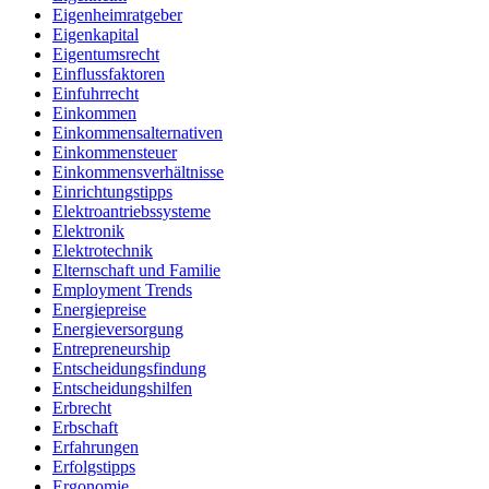
Eigenheimratgeber
Eigenkapital
Eigentumsrecht
Einflussfaktoren
Einfuhrrecht
Einkommen
Einkommensalternativen
Einkommensteuer
Einkommensverhältnisse
Einrichtungstipps
Elektroantriebssysteme
Elektronik
Elektrotechnik
Elternschaft und Familie
Employment Trends
Energiepreise
Energieversorgung
Entrepreneurship
Entscheidungsfindung
Entscheidungshilfen
Erbrecht
Erbschaft
Erfahrungen
Erfolgstipps
Ergonomie