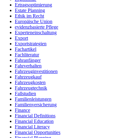
Ertragsoptimierung
Estate Planning
Ethik im Recht
Europäische Union
evidenzbasierte Pflege
Experteneinschaltung
Export
Exportstrategien
Fachartikel
Fachliteratur
Fahranfänger
Fahrverhalten
Fahrzeuginvestitionen
Fahrzeugkauf
Fahrzeugkosten
Fahrzeugtechnik
Fallstudien
Familienleistungen
Familienversicherung
Finance
Financial Definitions
Financial Education
Financial Literacy
Financial Opportunities
Financial Planning