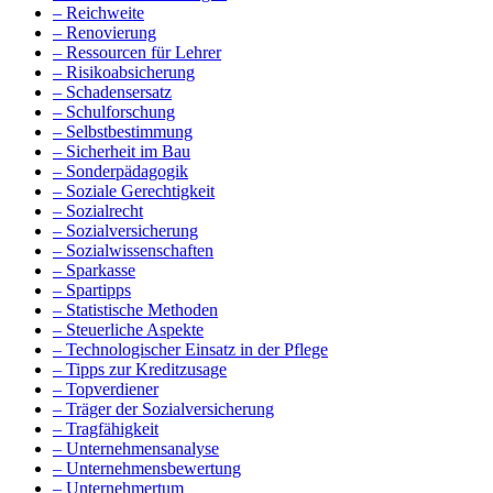
– Reichweite
– Renovierung
– Ressourcen für Lehrer
– Risikoabsicherung
– Schadensersatz
– Schulforschung
– Selbstbestimmung
– Sicherheit im Bau
– Sonderpädagogik
– Soziale Gerechtigkeit
– Sozialrecht
– Sozialversicherung
– Sozialwissenschaften
– Sparkasse
– Spartipps
– Statistische Methoden
– Steuerliche Aspekte
– Technologischer Einsatz in der Pflege
– Tipps zur Kreditzusage
– Topverdiener
– Träger der Sozialversicherung
– Tragfähigkeit
– Unternehmensanalyse
– Unternehmensbewertung
– Unternehmertum