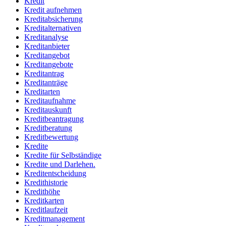
Kredit
Kredit aufnehmen
Kreditabsicherung
Kreditalternativen
Kreditanalyse
Kreditanbieter
Kreditangebot
Kreditangebote
Kreditantrag
Kreditanträge
Kreditarten
Kreditaufnahme
Kreditauskunft
Kreditbeantragung
Kreditberatung
Kreditbewertung
Kredite
Kredite für Selbständige
Kredite und Darlehen.
Kreditentscheidung
Kredithistorie
Kredithöhe
Kreditkarten
Kreditlaufzeit
Kreditmanagement