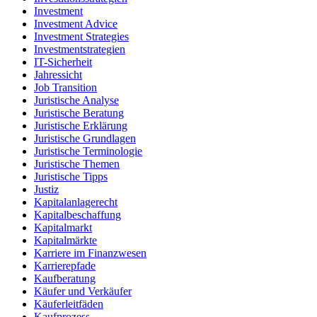
Investment
Investment Advice
Investment Strategies
Investmentstrategien
IT-Sicherheit
Jahressicht
Job Transition
Juristische Analyse
Juristische Beratung
Juristische Erklärung
Juristische Grundlagen
Juristische Terminologie
Juristische Themen
Juristische Tipps
Justiz
Kapitalanlagerecht
Kapitalbeschaffung
Kapitalmarkt
Kapitalmärkte
Karriere im Finanzwesen
Karrierepfade
Kaufberatung
Käufer und Verkäufer
Käuferleitfäden
Kaufprozess