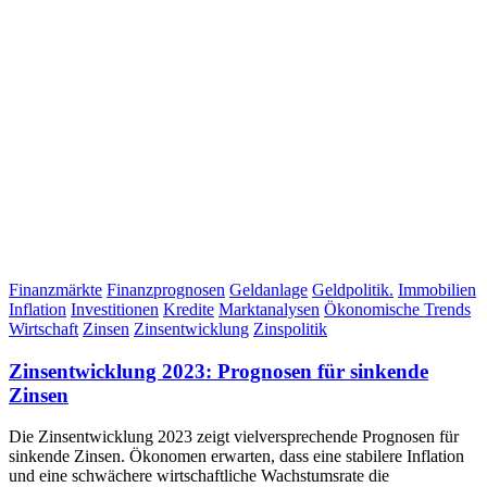
Finanzmärkte
Finanzprognosen
Geldanlage
Geldpolitik.
Immobilien
Inflation
Investitionen
Kredite
Marktanalysen
Ökonomische Trends
Wirtschaft
Zinsen
Zinsentwicklung
Zinspolitik
Zinsentwicklung 2023: Prognosen für sinkende
Zinsen
Die Zinsentwicklung 2023 zeigt vielversprechende Prognosen für
sinkende Zinsen. Ökonomen erwarten, dass eine stabilere Inflation
und eine schwächere wirtschaftliche Wachstumsrate die