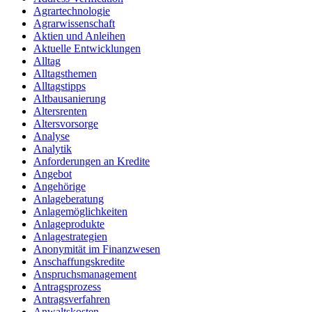
Agrartechnologie
Agrarwissenschaft
Aktien und Anleihen
Aktuelle Entwicklungen
Alltag
Alltagsthemen
Alltagstipps
Altbausanierung
Altersrenten
Altersvorsorge
Analyse
Analytik
Anforderungen an Kredite
Angebot
Angehörige
Anlageberatung
Anlagemöglichkeiten
Anlageprodukte
Anlagestrategien
Anonymität im Finanzwesen
Anschaffungskredite
Anspruchsmanagement
Antragsprozess
Antragsverfahren
Anwaltskosten