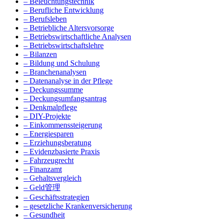
– Beleuchtungstechnik
– Berufliche Entwicklung
– Berufsleben
– Betriebliche Altersvorsorge
– Betriebswirtschaftliche Analysen
– Betriebswirtschaftslehre
– Bilanzen
– Bildung und Schulung
– Branchenanalysen
– Datenanalyse in der Pflege
– Deckungssumme
– Deckungsumfangsantrag
– Denkmalpflege
– DIY-Projekte
– Einkommenssteigerung
– Energiesparen
– Erziehungsberatung
– Evidenzbasierte Praxis
– Fahrzeugrecht
– Finanzamt
– Gehaltsvergleich
– Geld管理
– Geschäftsstrategien
– gesetzliche Krankenversicherung
– Gesundheit