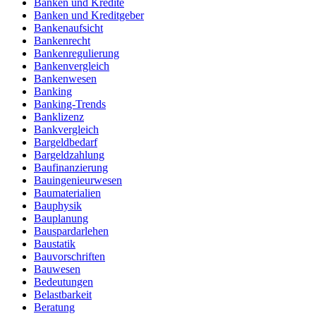
Banken und Kredite
Banken und Kreditgeber
Bankenaufsicht
Bankenrecht
Bankenregulierung
Bankenvergleich
Bankenwesen
Banking
Banking-Trends
Banklizenz
Bankvergleich
Bargeldbedarf
Bargeldzahlung
Baufinanzierung
Bauingenieurwesen
Baumaterialien
Bauphysik
Bauplanung
Bauspardarlehen
Baustatik
Bauvorschriften
Bauwesen
Bedeutungen
Belastbarkeit
Beratung