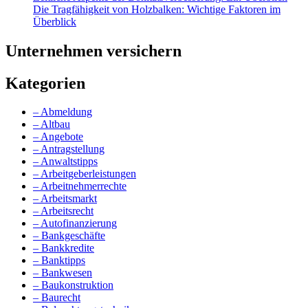
Die Tragfähigkeit von Holzbalken: Wichtige Faktoren im
Überblick
Unternehmen versichern
Kategorien
– Abmeldung
– Altbau
– Angebote
– Antragstellung
– Anwaltstipps
– Arbeitgeberleistungen
– Arbeitnehmerrechte
– Arbeitsmarkt
– Arbeitsrecht
– Autofinanzierung
– Bankgeschäfte
– Bankkredite
– Banktipps
– Bankwesen
– Baukonstruktion
– Baurecht