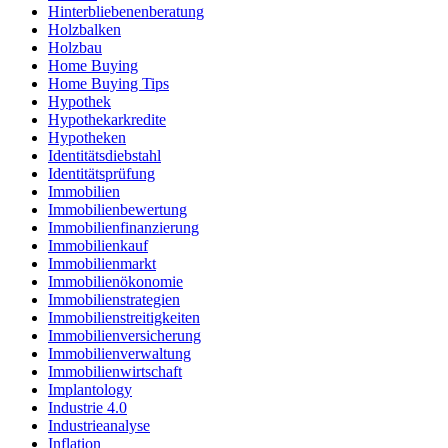
Hinterbliebenenberatung
Holzbalken
Holzbau
Home Buying
Home Buying Tips
Hypothek
Hypothekarkredite
Hypotheken
Identitätsdiebstahl
Identitätsprüfung
Immobilien
Immobilienbewertung
Immobilienfinanzierung
Immobilienkauf
Immobilienmarkt
Immobilienökonomie
Immobilienstrategien
Immobilienstreitigkeiten
Immobilienversicherung
Immobilienverwaltung
Immobilienwirtschaft
Implantology
Industrie 4.0
Industrieanalyse
Inflation