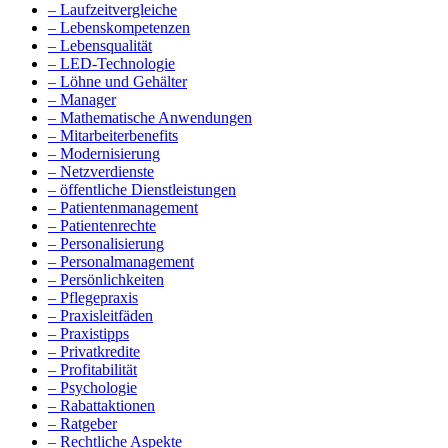
– Laufzeitvergleiche
– Lebenskompetenzen
– Lebensqualität
– LED-Technologie
– Löhne und Gehälter
– Manager
– Mathematische Anwendungen
– Mitarbeiterbenefits
– Modernisierung
– Netzverdienste
– öffentliche Dienstleistungen
– Patientenmanagement
– Patientenrechte
– Personalisierung
– Personalmanagement
– Persönlichkeiten
– Pflegepraxis
– Praxisleitfäden
– Praxistipps
– Privatkredite
– Profitabilität
– Psychologie
– Rabattaktionen
– Ratgeber
– Rechtliche Aspekte