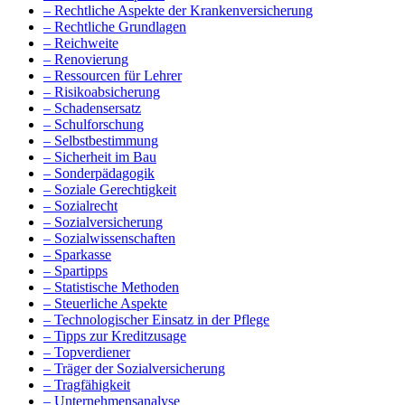
– Rechtliche Aspekte der Krankenversicherung
– Rechtliche Grundlagen
– Reichweite
– Renovierung
– Ressourcen für Lehrer
– Risikoabsicherung
– Schadensersatz
– Schulforschung
– Selbstbestimmung
– Sicherheit im Bau
– Sonderpädagogik
– Soziale Gerechtigkeit
– Sozialrecht
– Sozialversicherung
– Sozialwissenschaften
– Sparkasse
– Spartipps
– Statistische Methoden
– Steuerliche Aspekte
– Technologischer Einsatz in der Pflege
– Tipps zur Kreditzusage
– Topverdiener
– Träger der Sozialversicherung
– Tragfähigkeit
– Unternehmensanalyse