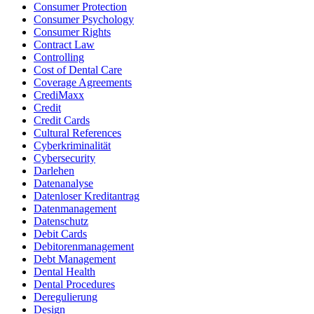
Consumer Protection
Consumer Psychology
Consumer Rights
Contract Law
Controlling
Cost of Dental Care
Coverage Agreements
CrediMaxx
Credit
Credit Cards
Cultural References
Cyberkriminalität
Cybersecurity
Darlehen
Datenanalyse
Datenloser Kreditantrag
Datenmanagement
Datenschutz
Debit Cards
Debitorenmanagement
Debt Management
Dental Health
Dental Procedures
Deregulierung
Design