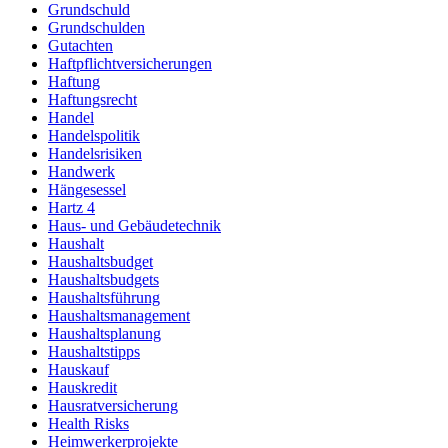
Grundschuld
Grundschulden
Gutachten
Haftpflichtversicherungen
Haftung
Haftungsrecht
Handel
Handelspolitik
Handelsrisiken
Handwerk
Hängesessel
Hartz 4
Haus- und Gebäudetechnik
Haushalt
Haushaltsbudget
Haushaltsbudgets
Haushaltsführung
Haushaltsmanagement
Haushaltsplanung
Haushaltstipps
Hauskauf
Hauskredit
Hausratversicherung
Health Risks
Heimwerkerprojekte