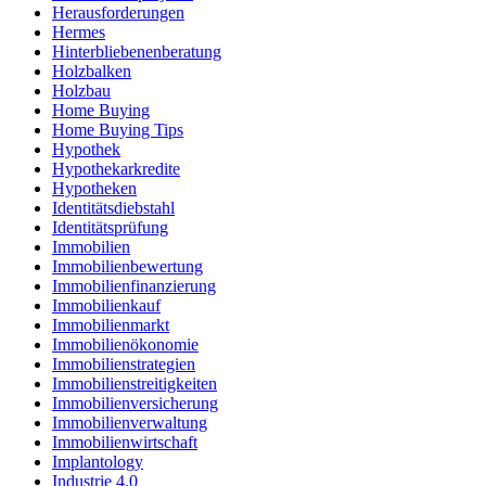
Herausforderungen
Hermes
Hinterbliebenenberatung
Holzbalken
Holzbau
Home Buying
Home Buying Tips
Hypothek
Hypothekarkredite
Hypotheken
Identitätsdiebstahl
Identitätsprüfung
Immobilien
Immobilienbewertung
Immobilienfinanzierung
Immobilienkauf
Immobilienmarkt
Immobilienökonomie
Immobilienstrategien
Immobilienstreitigkeiten
Immobilienversicherung
Immobilienverwaltung
Immobilienwirtschaft
Implantology
Industrie 4.0