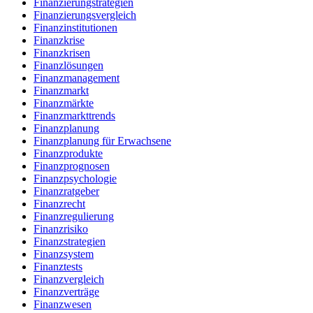
Finanzierungstrategien
Finanzierungsvergleich
Finanzinstitutionen
Finanzkrise
Finanzkrisen
Finanzlösungen
Finanzmanagement
Finanzmarkt
Finanzmärkte
Finanzmarkttrends
Finanzplanung
Finanzplanung für Erwachsene
Finanzprodukte
Finanzprognosen
Finanzpsychologie
Finanzratgeber
Finanzrecht
Finanzregulierung
Finanzrisiko
Finanzstrategien
Finanzsystem
Finanztests
Finanzvergleich
Finanzverträge
Finanzwesen