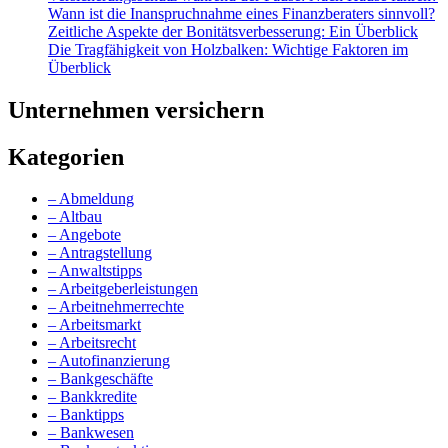
Wann ist die Inanspruchnahme eines Finanzberaters sinnvoll?
Zeitliche Aspekte der Bonitätsverbesserung: Ein Überblick
Die Tragfähigkeit von Holzbalken: Wichtige Faktoren im
Überblick
Unternehmen versichern
Kategorien
– Abmeldung
– Altbau
– Angebote
– Antragstellung
– Anwaltstipps
– Arbeitgeberleistungen
– Arbeitnehmerrechte
– Arbeitsmarkt
– Arbeitsrecht
– Autofinanzierung
– Bankgeschäfte
– Bankkredite
– Banktipps
– Bankwesen