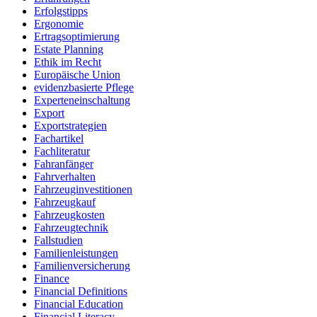
Erfolgstipps
Ergonomie
Ertragsoptimierung
Estate Planning
Ethik im Recht
Europäische Union
evidenzbasierte Pflege
Experteneinschaltung
Export
Exportstrategien
Fachartikel
Fachliteratur
Fahranfänger
Fahrverhalten
Fahrzeuginvestitionen
Fahrzeugkauf
Fahrzeugkosten
Fahrzeugtechnik
Fallstudien
Familienleistungen
Familienversicherung
Finance
Financial Definitions
Financial Education
Financial Literacy