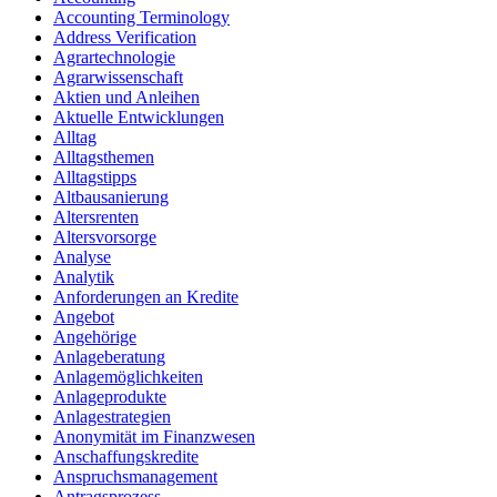
Accounting Terminology
Address Verification
Agrartechnologie
Agrarwissenschaft
Aktien und Anleihen
Aktuelle Entwicklungen
Alltag
Alltagsthemen
Alltagstipps
Altbausanierung
Altersrenten
Altersvorsorge
Analyse
Analytik
Anforderungen an Kredite
Angebot
Angehörige
Anlageberatung
Anlagemöglichkeiten
Anlageprodukte
Anlagestrategien
Anonymität im Finanzwesen
Anschaffungskredite
Anspruchsmanagement
Antragsprozess