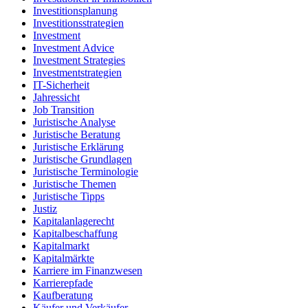
Investitionsplanung
Investitionsstrategien
Investment
Investment Advice
Investment Strategies
Investmentstrategien
IT-Sicherheit
Jahressicht
Job Transition
Juristische Analyse
Juristische Beratung
Juristische Erklärung
Juristische Grundlagen
Juristische Terminologie
Juristische Themen
Juristische Tipps
Justiz
Kapitalanlagerecht
Kapitalbeschaffung
Kapitalmarkt
Kapitalmärkte
Karriere im Finanzwesen
Karrierepfade
Kaufberatung
Käufer und Verkäufer