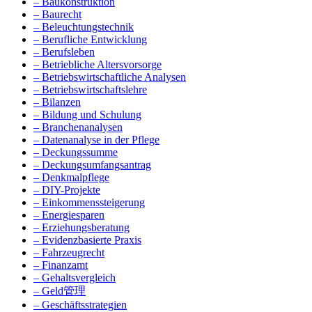
– Baukonstruktion
– Baurecht
– Beleuchtungstechnik
– Berufliche Entwicklung
– Berufsleben
– Betriebliche Altersvorsorge
– Betriebswirtschaftliche Analysen
– Betriebswirtschaftslehre
– Bilanzen
– Bildung und Schulung
– Branchenanalysen
– Datenanalyse in der Pflege
– Deckungssumme
– Deckungsumfangsantrag
– Denkmalpflege
– DIY-Projekte
– Einkommenssteigerung
– Energiesparen
– Erziehungsberatung
– Evidenzbasierte Praxis
– Fahrzeugrecht
– Finanzamt
– Gehaltsvergleich
– Geld管理
– Geschäftsstrategien