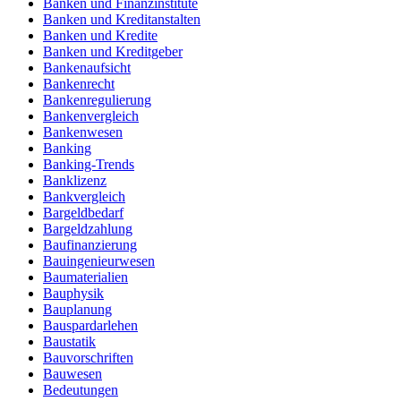
Banken und Finanzinstitute
Banken und Kreditanstalten
Banken und Kredite
Banken und Kreditgeber
Bankenaufsicht
Bankenrecht
Bankenregulierung
Bankenvergleich
Bankenwesen
Banking
Banking-Trends
Banklizenz
Bankvergleich
Bargeldbedarf
Bargeldzahlung
Baufinanzierung
Bauingenieurwesen
Baumaterialien
Bauphysik
Bauplanung
Bauspardarlehen
Baustatik
Bauvorschriften
Bauwesen
Bedeutungen