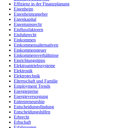
Effizienz in der Finanzplanung
Eigenheim
Eigenheimratgeber
Eigenkapital
Eigentumsrecht
Einflussfaktoren
Einfuhrrecht
Einkommen
Einkommensalternativen
Einkommensteuer
Einkommensverhältnisse
Einrichtungstipps
Elektroantriebssysteme
Elektronik
Elektrotechnik
Elternschaft und Familie
Employment Trends
Energiepreise
Energieversorgung
Entrepreneurship
Entscheidungsfindung
Entscheidungshilfen
Erbrecht
Erbschaft
Erfahrungen