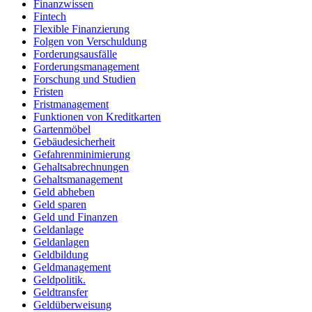
Finanzwissen
Fintech
Flexible Finanzierung
Folgen von Verschuldung
Forderungsausfälle
Forderungsmanagement
Forschung und Studien
Fristen
Fristmanagement
Funktionen von Kreditkarten
Gartenmöbel
Gebäudesicherheit
Gefahrenminimierung
Gehaltsabrechnungen
Gehaltsmanagement
Geld abheben
Geld sparen
Geld und Finanzen
Geldanlage
Geldanlagen
Geldbildung
Geldmanagement
Geldpolitik.
Geldtransfer
Geldüberweisung