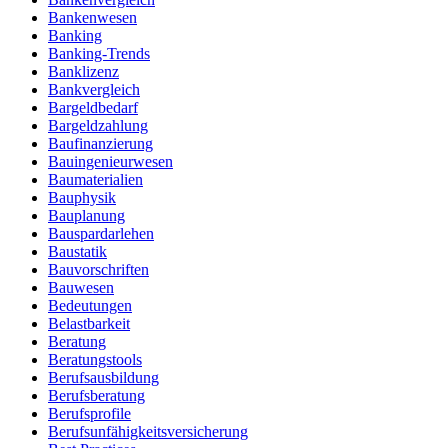
Bankenwesen
Banking
Banking-Trends
Banklizenz
Bankvergleich
Bargeldbedarf
Bargeldzahlung
Baufinanzierung
Bauingenieurwesen
Baumaterialien
Bauphysik
Bauplanung
Bauspardarlehen
Baustatik
Bauvorschriften
Bauwesen
Bedeutungen
Belastbarkeit
Beratung
Beratungstools
Berufsausbildung
Berufsberatung
Berufsprofile
Berufsunfähigkeitsversicherung