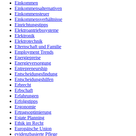
Einkommen
Einkommensalternativen
Einkommensteuer
Einkommensverhältnisse
Einrichtungstipps
Elektroantriebssysteme
Elektronik
Elektrotechnik
Elternschaft und Familie
Employment Trends
Energiepreise
Energieversorgung
Entrepreneurship
Entscheidungsfindung
Entscheidungshilfen
Erbrecht
Erbschaft
Erfahrungen
Erfolgstipps
Ergonomie
Ertragsoptimierung
Estate Planning
Ethik im Recht
Europäische Union
evidenzbasierte Pflege