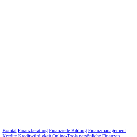
Bonität
Finanzberatung
Finanzielle Bildung
Finanzmanagement
Kredite
Kreditwürdigkeit
Online-Tools
persönliche Finanzen