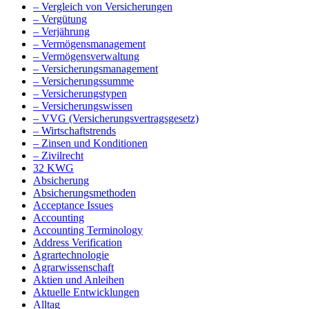
– Vergleich von Versicherungen
– Vergütung
– Verjährung
– Vermögensmanagement
– Vermögensverwaltung
– Versicherungsmanagement
– Versicherungssumme
– Versicherungstypen
– Versicherungswissen
– VVG (Versicherungsvertragsgesetz)
– Wirtschaftstrends
– Zinsen und Konditionen
– Zivilrecht
32 KWG
Absicherung
Absicherungsmethoden
Acceptance Issues
Accounting
Accounting Terminology
Address Verification
Agrartechnologie
Agrarwissenschaft
Aktien und Anleihen
Aktuelle Entwicklungen
Alltag