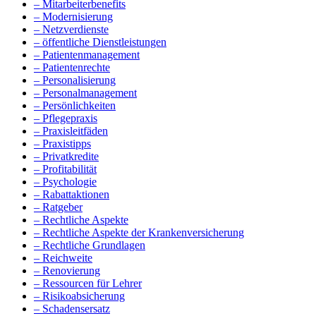
– Mitarbeiterbenefits
– Modernisierung
– Netzverdienste
– öffentliche Dienstleistungen
– Patientenmanagement
– Patientenrechte
– Personalisierung
– Personalmanagement
– Persönlichkeiten
– Pflegepraxis
– Praxisleitfäden
– Praxistipps
– Privatkredite
– Profitabilität
– Psychologie
– Rabattaktionen
– Ratgeber
– Rechtliche Aspekte
– Rechtliche Aspekte der Krankenversicherung
– Rechtliche Grundlagen
– Reichweite
– Renovierung
– Ressourcen für Lehrer
– Risikoabsicherung
– Schadensersatz