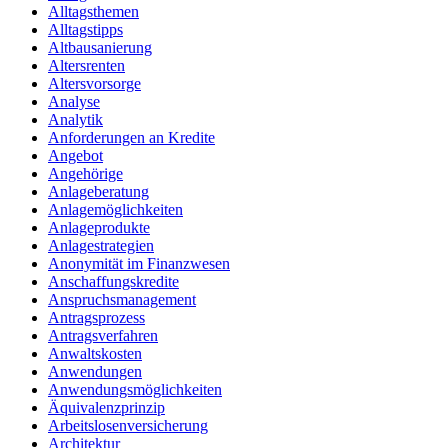
Alltagsthemen
Alltagstipps
Altbausanierung
Altersrenten
Altersvorsorge
Analyse
Analytik
Anforderungen an Kredite
Angebot
Angehörige
Anlageberatung
Anlagemöglichkeiten
Anlageprodukte
Anlagestrategien
Anonymität im Finanzwesen
Anschaffungskredite
Anspruchsmanagement
Antragsprozess
Antragsverfahren
Anwaltskosten
Anwendungen
Anwendungsmöglichkeiten
Äquivalenzprinzip
Arbeitslosenversicherung
Architektur