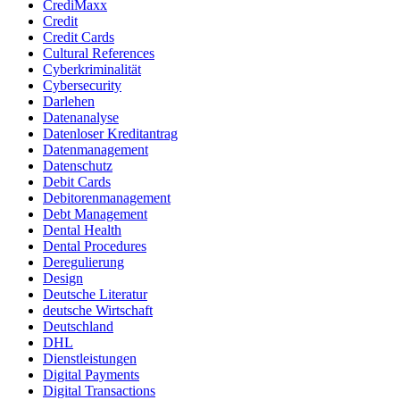
CrediMaxx
Credit
Credit Cards
Cultural References
Cyberkriminalität
Cybersecurity
Darlehen
Datenanalyse
Datenloser Kreditantrag
Datenmanagement
Datenschutz
Debit Cards
Debitorenmanagement
Debt Management
Dental Health
Dental Procedures
Deregulierung
Design
Deutsche Literatur
deutsche Wirtschaft
Deutschland
DHL
Dienstleistungen
Digital Payments
Digital Transactions