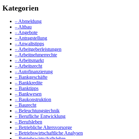
Kategorien
– Abmeldung
– Altbau
– Angebote
– Antragstellung
– Anwaltstipps
– Arbeitgeberleistungen
– Arbeitnehmerrechte
– Arbeitsmarkt
– Arbeitsrecht
– Autofinanzierung
– Bankgeschäfte
– Bankkredite
– Banktipps
– Bankwesen
– Baukonstruktion
– Baurecht
– Beleuchtungstechnik
– Berufliche Entwicklung
– Berufsleben
– Betriebliche Altersvorsorge
– Betriebswirtschaftliche Analysen
– Betriebswirtschaftslehre