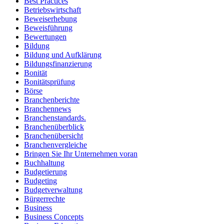
Best Practices
Betriebswirtschaft
Beweiserhebung
Beweisführung
Bewertungen
Bildung
Bildung und Aufklärung
Bildungsfinanzierung
Bonität
Bonitätsprüfung
Börse
Branchenberichte
Branchennews
Branchenstandards.
Branchenüberblick
Branchenübersicht
Branchenvergleiche
Bringen Sie Ihr Unternehmen voran
Buchhaltung
Budgetierung
Budgeting
Budgetverwaltung
Bürgerrechte
Business
Business Concepts