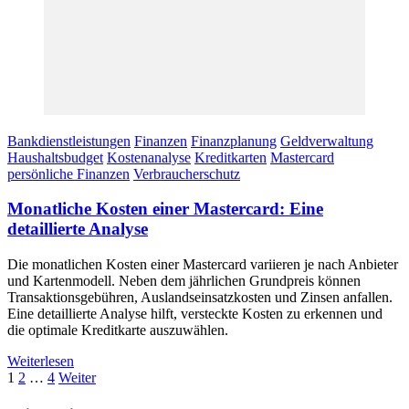
Bankdienstleistungen
Finanzen
Finanzplanung
Geldverwaltung
Haushaltsbudget
Kostenanalyse
Kreditkarten
Mastercard
persönliche Finanzen
Verbraucherschutz
Monatliche Kosten einer Mastercard: Eine
detaillierte Analyse
Die monatlichen Kosten einer Mastercard variieren je nach Anbieter
und Kartenmodell. Neben dem jährlichen Grundpreis können
Transaktionsgebühren, Auslandseinsatzkosten und Zinsen anfallen.
Eine detaillierte Analyse hilft, versteckte Kosten zu erkennen und
die optimale Kreditkarte auszuwählen.
Weiterlesen
Seitennummerierung
Seite
Seite
Seite
1
2
…
4
Weiter
der