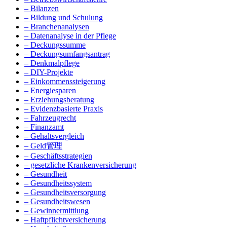
– Bilanzen
– Bildung und Schulung
– Branchenanalysen
– Datenanalyse in der Pflege
– Deckungssumme
– Deckungsumfangsantrag
– Denkmalpflege
– DIY-Projekte
– Einkommenssteigerung
– Energiesparen
– Erziehungsberatung
– Evidenzbasierte Praxis
– Fahrzeugrecht
– Finanzamt
– Gehaltsvergleich
– Geld管理
– Geschäftsstrategien
– gesetzliche Krankenversicherung
– Gesundheit
– Gesundheitssystem
– Gesundheitsversorgung
– Gesundheitswesen
– Gewinnermittlung
– Haftpflichtversicherung