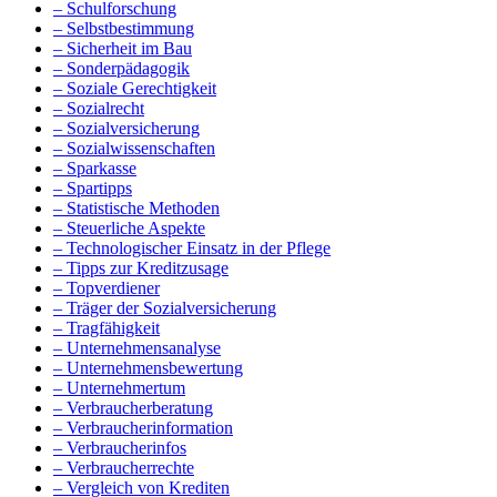
– Schulforschung
– Selbstbestimmung
– Sicherheit im Bau
– Sonderpädagogik
– Soziale Gerechtigkeit
– Sozialrecht
– Sozialversicherung
– Sozialwissenschaften
– Sparkasse
– Spartipps
– Statistische Methoden
– Steuerliche Aspekte
– Technologischer Einsatz in der Pflege
– Tipps zur Kreditzusage
– Topverdiener
– Träger der Sozialversicherung
– Tragfähigkeit
– Unternehmensanalyse
– Unternehmensbewertung
– Unternehmertum
– Verbraucherberatung
– Verbraucherinformation
– Verbraucherinfos
– Verbraucherrechte
– Vergleich von Krediten