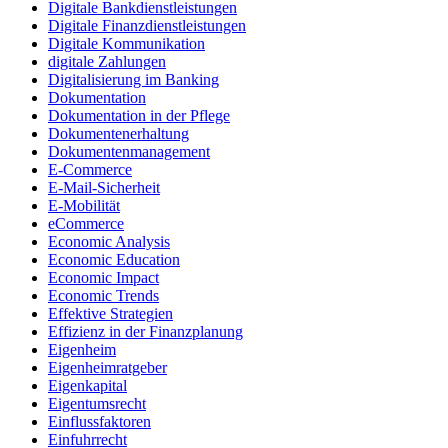
Digitale Bankdienstleistungen
Digitale Finanzdienstleistungen
Digitale Kommunikation
digitale Zahlungen
Digitalisierung im Banking
Dokumentation
Dokumentation in der Pflege
Dokumentenerhaltung
Dokumentenmanagement
E-Commerce
E-Mail-Sicherheit
E-Mobilität
eCommerce
Economic Analysis
Economic Education
Economic Impact
Economic Trends
Effektive Strategien
Effizienz in der Finanzplanung
Eigenheim
Eigenheimratgeber
Eigenkapital
Eigentumsrecht
Einflussfaktoren
Einfuhrrecht