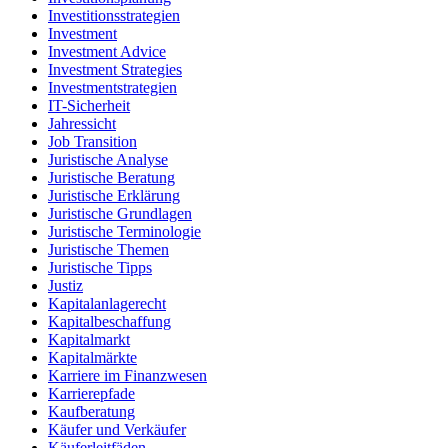
Investitionsstrategien
Investment
Investment Advice
Investment Strategies
Investmentstrategien
IT-Sicherheit
Jahressicht
Job Transition
Juristische Analyse
Juristische Beratung
Juristische Erklärung
Juristische Grundlagen
Juristische Terminologie
Juristische Themen
Juristische Tipps
Justiz
Kapitalanlagerecht
Kapitalbeschaffung
Kapitalmarkt
Kapitalmärkte
Karriere im Finanzwesen
Karrierepfade
Kaufberatung
Käufer und Verkäufer
Käuferleitfäden