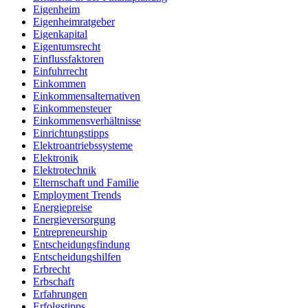
Eigenheim
Eigenheimratgeber
Eigenkapital
Eigentumsrecht
Einflussfaktoren
Einfuhrrecht
Einkommen
Einkommensalternativen
Einkommensteuer
Einkommensverhältnisse
Einrichtungstipps
Elektroantriebssysteme
Elektronik
Elektrotechnik
Elternschaft und Familie
Employment Trends
Energiepreise
Energieversorgung
Entrepreneurship
Entscheidungsfindung
Entscheidungshilfen
Erbrecht
Erbschaft
Erfahrungen
Erfolgstipps