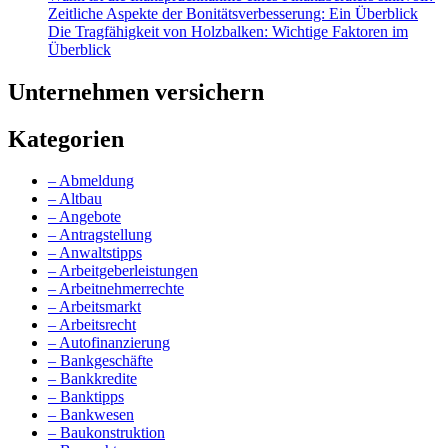
Zeitliche Aspekte der Bonitätsverbesserung: Ein Überblick
Die Tragfähigkeit von Holzbalken: Wichtige Faktoren im
Überblick
Unternehmen versichern
Kategorien
– Abmeldung
– Altbau
– Angebote
– Antragstellung
– Anwaltstipps
– Arbeitgeberleistungen
– Arbeitnehmerrechte
– Arbeitsmarkt
– Arbeitsrecht
– Autofinanzierung
– Bankgeschäfte
– Bankkredite
– Banktipps
– Bankwesen
– Baukonstruktion