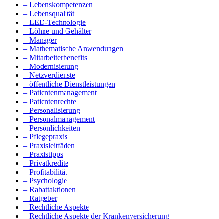
– Lebenskompetenzen
– Lebensqualität
– LED-Technologie
– Löhne und Gehälter
– Manager
– Mathematische Anwendungen
– Mitarbeiterbenefits
– Modernisierung
– Netzverdienste
– öffentliche Dienstleistungen
– Patientenmanagement
– Patientenrechte
– Personalisierung
– Personalmanagement
– Persönlichkeiten
– Pflegepraxis
– Praxisleitfäden
– Praxistipps
– Privatkredite
– Profitabilität
– Psychologie
– Rabattaktionen
– Ratgeber
– Rechtliche Aspekte
– Rechtliche Aspekte der Krankenversicherung