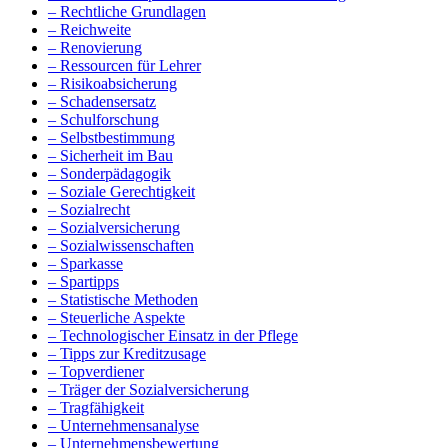
– Rechtliche Grundlagen
– Reichweite
– Renovierung
– Ressourcen für Lehrer
– Risikoabsicherung
– Schadensersatz
– Schulforschung
– Selbstbestimmung
– Sicherheit im Bau
– Sonderpädagogik
– Soziale Gerechtigkeit
– Sozialrecht
– Sozialversicherung
– Sozialwissenschaften
– Sparkasse
– Spartipps
– Statistische Methoden
– Steuerliche Aspekte
– Technologischer Einsatz in der Pflege
– Tipps zur Kreditzusage
– Topverdiener
– Träger der Sozialversicherung
– Tragfähigkeit
– Unternehmensanalyse
– Unternehmensbewertung