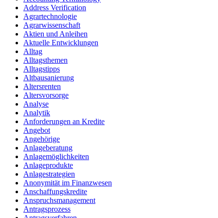
Address Verification
Agrartechnologie
Agrarwissenschaft
Aktien und Anleihen
Aktuelle Entwicklungen
Alltag
Alltagsthemen
Alltagstipps
Altbausanierung
Altersrenten
Altersvorsorge
Analyse
Analytik
Anforderungen an Kredite
Angebot
Angehörige
Anlageberatung
Anlagemöglichkeiten
Anlageprodukte
Anlagestrategien
Anonymität im Finanzwesen
Anschaffungskredite
Anspruchsmanagement
Antragsprozess
Antragsverfahren