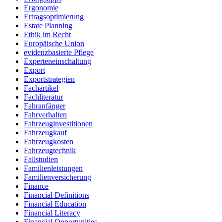
Ergonomie
Ertragsoptimierung
Estate Planning
Ethik im Recht
Europäische Union
evidenzbasierte Pflege
Experteneinschaltung
Export
Exportstrategien
Fachartikel
Fachliteratur
Fahranfänger
Fahrverhalten
Fahrzeuginvestitionen
Fahrzeugkauf
Fahrzeugkosten
Fahrzeugtechnik
Fallstudien
Familienleistungen
Familienversicherung
Finance
Financial Definitions
Financial Education
Financial Literacy
Financial Opportunities