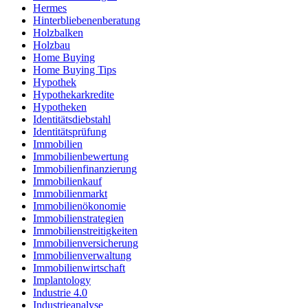
Hermes
Hinterbliebenenberatung
Holzbalken
Holzbau
Home Buying
Home Buying Tips
Hypothek
Hypothekarkredite
Hypotheken
Identitätsdiebstahl
Identitätsprüfung
Immobilien
Immobilienbewertung
Immobilienfinanzierung
Immobilienkauf
Immobilienmarkt
Immobilienökonomie
Immobilienstrategien
Immobilienstreitigkeiten
Immobilienversicherung
Immobilienverwaltung
Immobilienwirtschaft
Implantology
Industrie 4.0
Industrieanalyse