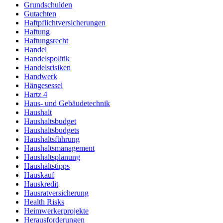
Grundschulden
Gutachten
Haftpflichtversicherungen
Haftung
Haftungsrecht
Handel
Handelspolitik
Handelsrisiken
Handwerk
Hängesessel
Hartz 4
Haus- und Gebäudetechnik
Haushalt
Haushaltsbudget
Haushaltsbudgets
Haushaltsführung
Haushaltsmanagement
Haushaltsplanung
Haushaltstipps
Hauskauf
Hauskredit
Hausratversicherung
Health Risks
Heimwerkerprojekte
Herausforderungen