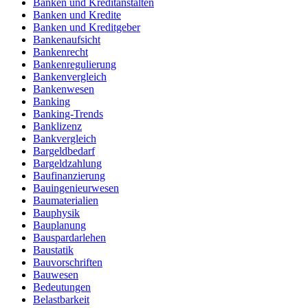
Banken und Kreditanstalten
Banken und Kredite
Banken und Kreditgeber
Bankenaufsicht
Bankenrecht
Bankenregulierung
Bankenvergleich
Bankenwesen
Banking
Banking-Trends
Banklizenz
Bankvergleich
Bargeldbedarf
Bargeldzahlung
Baufinanzierung
Bauingenieurwesen
Baumaterialien
Bauphysik
Bauplanung
Bauspardarlehen
Baustatik
Bauvorschriften
Bauwesen
Bedeutungen
Belastbarkeit