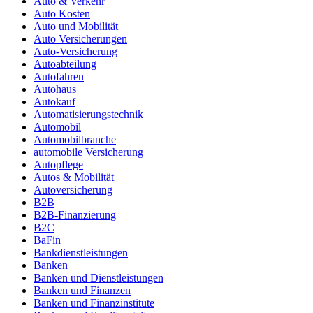
Auto & Verkehr
Auto Kosten
Auto und Mobilität
Auto Versicherungen
Auto-Versicherung
Autoabteilung
Autofahren
Autohaus
Autokauf
Automatisierungstechnik
Automobil
Automobilbranche
automobile Versicherung
Autopflege
Autos & Mobilität
Autoversicherung
B2B
B2B-Finanzierung
B2C
BaFin
Bankdienstleistungen
Banken
Banken und Dienstleistungen
Banken und Finanzen
Banken und Finanzinstitute