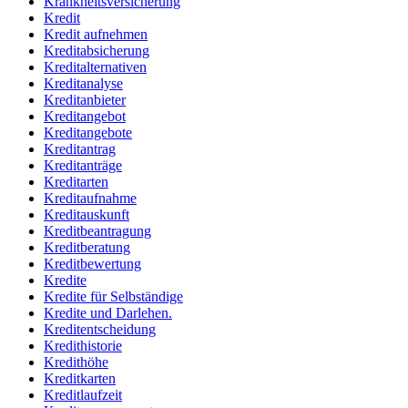
Krankheitsversicherung
Kredit
Kredit aufnehmen
Kreditabsicherung
Kreditalternativen
Kreditanalyse
Kreditanbieter
Kreditangebot
Kreditangebote
Kreditantrag
Kreditanträge
Kreditarten
Kreditaufnahme
Kreditauskunft
Kreditbeantragung
Kreditberatung
Kreditbewertung
Kredite
Kredite für Selbständige
Kredite und Darlehen.
Kreditentscheidung
Kredithistorie
Kredithöhe
Kreditkarten
Kreditlaufzeit