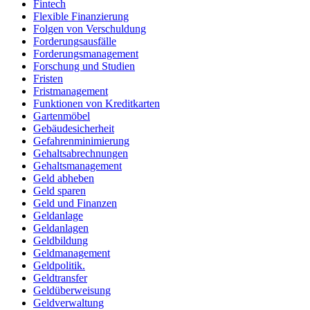
Fintech
Flexible Finanzierung
Folgen von Verschuldung
Forderungsausfälle
Forderungsmanagement
Forschung und Studien
Fristen
Fristmanagement
Funktionen von Kreditkarten
Gartenmöbel
Gebäudesicherheit
Gefahrenminimierung
Gehaltsabrechnungen
Gehaltsmanagement
Geld abheben
Geld sparen
Geld und Finanzen
Geldanlage
Geldanlagen
Geldbildung
Geldmanagement
Geldpolitik.
Geldtransfer
Geldüberweisung
Geldverwaltung