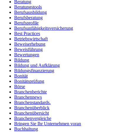
Beratung
Beratungstools
Berufsausbildung
Berufsberatung
Berufsprofile
Berufsunfähigkeitsversicherung
Best Practices
Betriebswirtschaft
Beweiserhebung
Beweisführung
Bewertungen
Bildung
Bildung und Aufklärung
Bildungsfinanzierung
Bonität
Bonitätsprüfung
Börse
Branchenberichte
Branchennews
Branchenstandards.
Branchenüberblick
Branchenübersicht
Branchenvergleiche
Bringen Sie Ihr Unternehmen voran
Buchhaltung