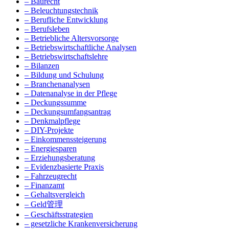
– Baurecht
– Beleuchtungstechnik
– Berufliche Entwicklung
– Berufsleben
– Betriebliche Altersvorsorge
– Betriebswirtschaftliche Analysen
– Betriebswirtschaftslehre
– Bilanzen
– Bildung und Schulung
– Branchenanalysen
– Datenanalyse in der Pflege
– Deckungssumme
– Deckungsumfangsantrag
– Denkmalpflege
– DIY-Projekte
– Einkommenssteigerung
– Energiesparen
– Erziehungsberatung
– Evidenzbasierte Praxis
– Fahrzeugrecht
– Finanzamt
– Gehaltsvergleich
– Geld管理
– Geschäftsstrategien
– gesetzliche Krankenversicherung