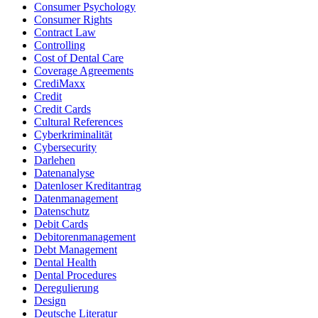
Consumer Psychology
Consumer Rights
Contract Law
Controlling
Cost of Dental Care
Coverage Agreements
CrediMaxx
Credit
Credit Cards
Cultural References
Cyberkriminalität
Cybersecurity
Darlehen
Datenanalyse
Datenloser Kreditantrag
Datenmanagement
Datenschutz
Debit Cards
Debitorenmanagement
Debt Management
Dental Health
Dental Procedures
Deregulierung
Design
Deutsche Literatur