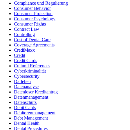
Compliance und Regulierung
Consumer Behavior
Consumer Protection
Consumer Psychology
Consumer Rights
Contract Law
Controlling
Cost of Dental Care
Coverage Agreements
CrediMaxx
Credit
Credit Cards
Cultural References
Cyberkriminalität
Cybersecurity
Darlehen
Datenanalyse
Datenloser Kreditantrag
Datenmanagement
Datenschutz
Debit Cards
Debitorenmanagement
Debt Management
Dental Health
Dental Procedures