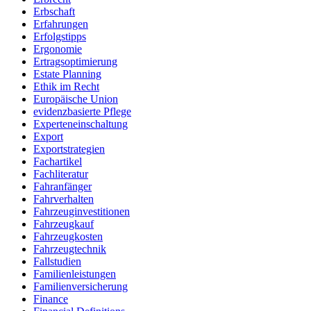
Erbschaft
Erfahrungen
Erfolgstipps
Ergonomie
Ertragsoptimierung
Estate Planning
Ethik im Recht
Europäische Union
evidenzbasierte Pflege
Experteneinschaltung
Export
Exportstrategien
Fachartikel
Fachliteratur
Fahranfänger
Fahrverhalten
Fahrzeuginvestitionen
Fahrzeugkauf
Fahrzeugkosten
Fahrzeugtechnik
Fallstudien
Familienleistungen
Familienversicherung
Finance