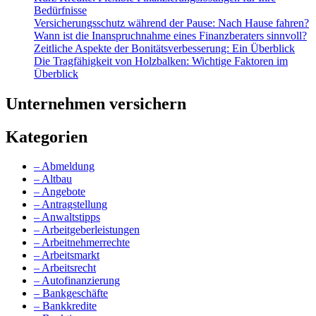
Bedürfnisse
Versicherungsschutz während der Pause: Nach Hause fahren?
Wann ist die Inanspruchnahme eines Finanzberaters sinnvoll?
Zeitliche Aspekte der Bonitätsverbesserung: Ein Überblick
Die Tragfähigkeit von Holzbalken: Wichtige Faktoren im
Überblick
Unternehmen versichern
Kategorien
– Abmeldung
– Altbau
– Angebote
– Antragstellung
– Anwaltstipps
– Arbeitgeberleistungen
– Arbeitnehmerrechte
– Arbeitsmarkt
– Arbeitsrecht
– Autofinanzierung
– Bankgeschäfte
– Bankkredite