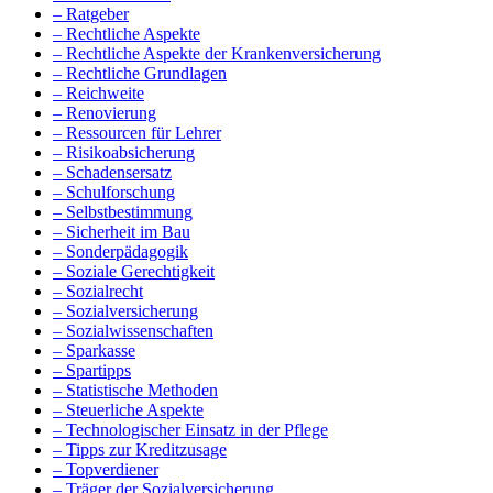
– Ratgeber
– Rechtliche Aspekte
– Rechtliche Aspekte der Krankenversicherung
– Rechtliche Grundlagen
– Reichweite
– Renovierung
– Ressourcen für Lehrer
– Risikoabsicherung
– Schadensersatz
– Schulforschung
– Selbstbestimmung
– Sicherheit im Bau
– Sonderpädagogik
– Soziale Gerechtigkeit
– Sozialrecht
– Sozialversicherung
– Sozialwissenschaften
– Sparkasse
– Spartipps
– Statistische Methoden
– Steuerliche Aspekte
– Technologischer Einsatz in der Pflege
– Tipps zur Kreditzusage
– Topverdiener
– Träger der Sozialversicherung