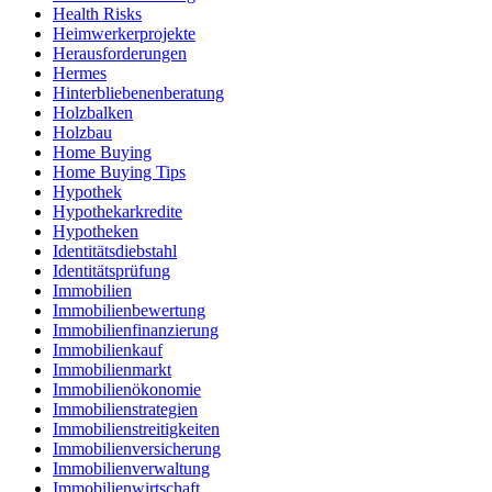
Health Risks
Heimwerkerprojekte
Herausforderungen
Hermes
Hinterbliebenenberatung
Holzbalken
Holzbau
Home Buying
Home Buying Tips
Hypothek
Hypothekarkredite
Hypotheken
Identitätsdiebstahl
Identitätsprüfung
Immobilien
Immobilienbewertung
Immobilienfinanzierung
Immobilienkauf
Immobilienmarkt
Immobilienökonomie
Immobilienstrategien
Immobilienstreitigkeiten
Immobilienversicherung
Immobilienverwaltung
Immobilienwirtschaft