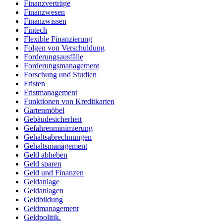
Finanzverträge
Finanzwesen
Finanzwissen
Fintech
Flexible Finanzierung
Folgen von Verschuldung
Forderungsausfälle
Forderungsmanagement
Forschung und Studien
Fristen
Fristmanagement
Funktionen von Kreditkarten
Gartenmöbel
Gebäudesicherheit
Gefahrenminimierung
Gehaltsabrechnungen
Gehaltsmanagement
Geld abheben
Geld sparen
Geld und Finanzen
Geldanlage
Geldanlagen
Geldbildung
Geldmanagement
Geldpolitik.