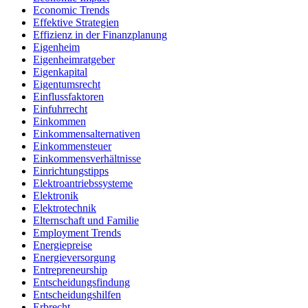
Economic Trends
Effektive Strategien
Effizienz in der Finanzplanung
Eigenheim
Eigenheimratgeber
Eigenkapital
Eigentumsrecht
Einflussfaktoren
Einfuhrrecht
Einkommen
Einkommensalternativen
Einkommensteuer
Einkommensverhältnisse
Einrichtungstipps
Elektroantriebssysteme
Elektronik
Elektrotechnik
Elternschaft und Familie
Employment Trends
Energiepreise
Energieversorgung
Entrepreneurship
Entscheidungsfindung
Entscheidungshilfen
Erbrecht