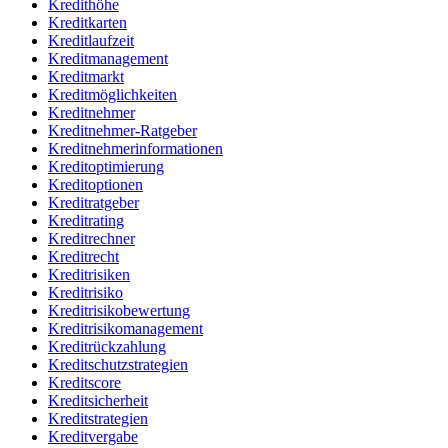
Kredithöhe
Kreditkarten
Kreditlaufzeit
Kreditmanagement
Kreditmarkt
Kreditmöglichkeiten
Kreditnehmer
Kreditnehmer-Ratgeber
Kreditnehmerinformationen
Kreditoptimierung
Kreditoptionen
Kreditratgeber
Kreditrating
Kreditrechner
Kreditrecht
Kreditrisiken
Kreditrisiko
Kreditrisikobewertung
Kreditrisikomanagement
Kreditrückzahlung
Kreditschutzstrategien
Kreditscore
Kreditsicherheit
Kreditstrategien
Kreditvergabe