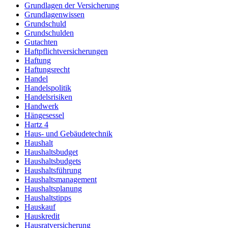
Grundlagen der Versicherung
Grundlagenwissen
Grundschuld
Grundschulden
Gutachten
Haftpflichtversicherungen
Haftung
Haftungsrecht
Handel
Handelspolitik
Handelsrisiken
Handwerk
Hängesessel
Hartz 4
Haus- und Gebäudetechnik
Haushalt
Haushaltsbudget
Haushaltsbudgets
Haushaltsführung
Haushaltsmanagement
Haushaltsplanung
Haushaltstipps
Hauskauf
Hauskredit
Hausratversicherung