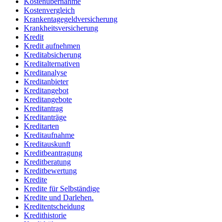
Kostenübernahme
Kostenvergleich
Krankentagegeldversicherung
Krankheitsversicherung
Kredit
Kredit aufnehmen
Kreditabsicherung
Kreditalternativen
Kreditanalyse
Kreditanbieter
Kreditangebot
Kreditangebote
Kreditantrag
Kreditanträge
Kreditarten
Kreditaufnahme
Kreditauskunft
Kreditbeantragung
Kreditberatung
Kreditbewertung
Kredite
Kredite für Selbständige
Kredite und Darlehen.
Kreditentscheidung
Kredithistorie