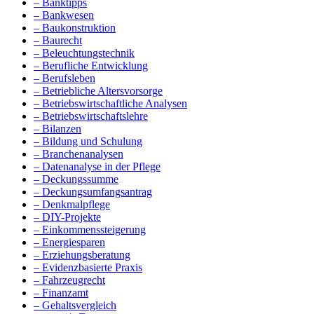
– Banktipps
– Bankwesen
– Baukonstruktion
– Baurecht
– Beleuchtungstechnik
– Berufliche Entwicklung
– Berufsleben
– Betriebliche Altersvorsorge
– Betriebswirtschaftliche Analysen
– Betriebswirtschaftslehre
– Bilanzen
– Bildung und Schulung
– Branchenanalysen
– Datenanalyse in der Pflege
– Deckungssumme
– Deckungsumfangsantrag
– Denkmalpflege
– DIY-Projekte
– Einkommenssteigerung
– Energiesparen
– Erziehungsberatung
– Evidenzbasierte Praxis
– Fahrzeugrecht
– Finanzamt
– Gehaltsvergleich