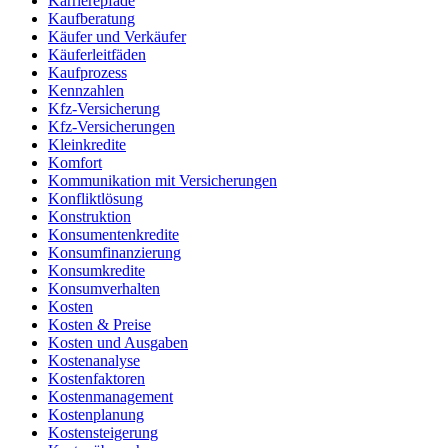
Karrierepfade
Kaufberatung
Käufer und Verkäufer
Käuferleitfäden
Kaufprozess
Kennzahlen
Kfz-Versicherung
Kfz-Versicherungen
Kleinkredite
Komfort
Kommunikation mit Versicherungen
Konfliktlösung
Konstruktion
Konsumentenkredite
Konsumfinanzierung
Konsumkredite
Konsumverhalten
Kosten
Kosten & Preise
Kosten und Ausgaben
Kostenanalyse
Kostenfaktoren
Kostenmanagement
Kostenplanung
Kostensteigerung