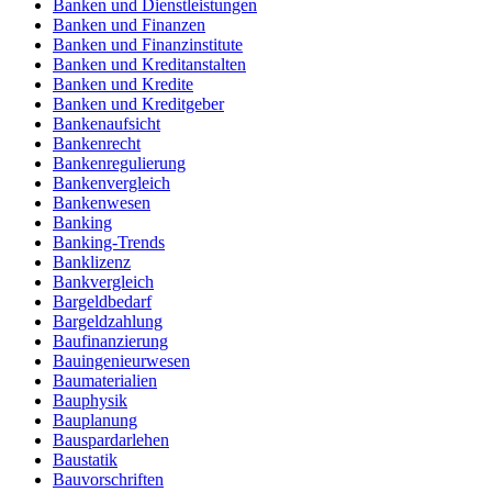
Banken und Dienstleistungen
Banken und Finanzen
Banken und Finanzinstitute
Banken und Kreditanstalten
Banken und Kredite
Banken und Kreditgeber
Bankenaufsicht
Bankenrecht
Bankenregulierung
Bankenvergleich
Bankenwesen
Banking
Banking-Trends
Banklizenz
Bankvergleich
Bargeldbedarf
Bargeldzahlung
Baufinanzierung
Bauingenieurwesen
Baumaterialien
Bauphysik
Bauplanung
Bauspardarlehen
Baustatik
Bauvorschriften