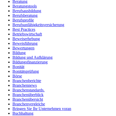
Beratung
Beratungstools
Berufsausbildung
Berufsberatung
Berufsprofile
Berufsunfähigkeitsversicherung
Best Practices
Betriebswirtschaft
Beweiserhebung
Beweisführung
Bewertungen
Bildung
Bildung und Aufklärung
Bildungsfinanzierung
Bonität
Bonitätsprüfung
Börse
Branchenberichte
Branchennews
Branchenstandards.
Branchenüberblick
Branchenübersicht
Branchenvergleiche
Bringen Sie Ihr Unternehmen voran
Buchhaltung