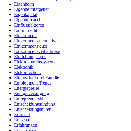
Eigenheim
Eigenheimratgeber
Eigenkapital
Eigentumsrecht
Einflussfaktoren
Einfuhrrecht
Einkommen
Einkommensalternativen
Einkommensteuer
Einkommensverhältnisse
Einrichtungstipps
Elektroantriebssysteme
Elektronik
Elektrotechnik
Elternschaft und Familie
Employment Trends
Energiepreise
Energieversorgung
Entrepreneurship
Entscheidungsfindung
Entscheidungshilfen
Erbrecht
Erbschaft
Erfahrungen
Erfolgstipps