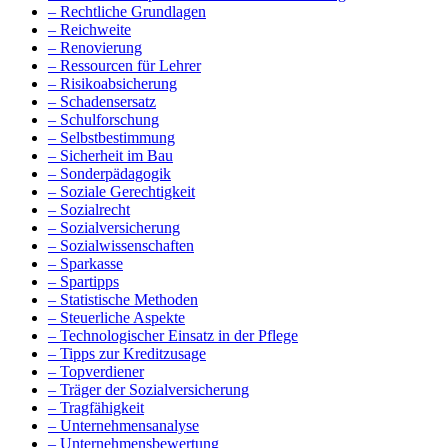
– Rechtliche Grundlagen
– Reichweite
– Renovierung
– Ressourcen für Lehrer
– Risikoabsicherung
– Schadensersatz
– Schulforschung
– Selbstbestimmung
– Sicherheit im Bau
– Sonderpädagogik
– Soziale Gerechtigkeit
– Sozialrecht
– Sozialversicherung
– Sozialwissenschaften
– Sparkasse
– Spartipps
– Statistische Methoden
– Steuerliche Aspekte
– Technologischer Einsatz in der Pflege
– Tipps zur Kreditzusage
– Topverdiener
– Träger der Sozialversicherung
– Tragfähigkeit
– Unternehmensanalyse
– Unternehmensbewertung