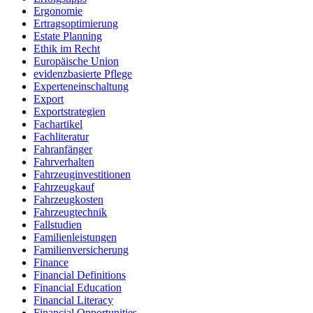
Ergonomie
Ertragsoptimierung
Estate Planning
Ethik im Recht
Europäische Union
evidenzbasierte Pflege
Experteneinschaltung
Export
Exportstrategien
Fachartikel
Fachliteratur
Fahranfänger
Fahrverhalten
Fahrzeuginvestitionen
Fahrzeugkauf
Fahrzeugkosten
Fahrzeugtechnik
Fallstudien
Familienleistungen
Familienversicherung
Finance
Financial Definitions
Financial Education
Financial Literacy
Financial Opportunities