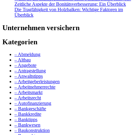
Zeitliche Aspekte der Bonitätsverbesserung: Ein Überblick
Die Tragfähigkeit von Holzbalken: Wichtige Faktoren im
Überblick
Unternehmen versichern
Kategorien
– Abmeldung
– Altbau
– Angebote
– Antragstellung
– Anwaltstipps
– Arbeitgeberleistungen
– Arbeitnehmerrechte
– Arbeitsmarkt
– Arbeitsrecht
– Autofinanzierung
– Bankgeschäfte
– Bankkredite
– Banktipps
– Bankwesen
– Baukonstruktion