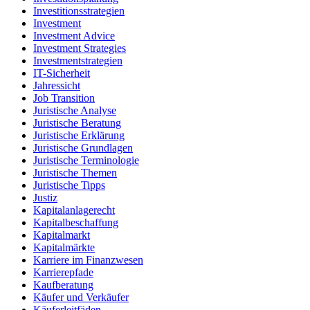
Investitionsstrategien
Investment
Investment Advice
Investment Strategies
Investmentstrategien
IT-Sicherheit
Jahressicht
Job Transition
Juristische Analyse
Juristische Beratung
Juristische Erklärung
Juristische Grundlagen
Juristische Terminologie
Juristische Themen
Juristische Tipps
Justiz
Kapitalanlagerecht
Kapitalbeschaffung
Kapitalmarkt
Kapitalmärkte
Karriere im Finanzwesen
Karrierepfade
Kaufberatung
Käufer und Verkäufer
Käuferleitfäden