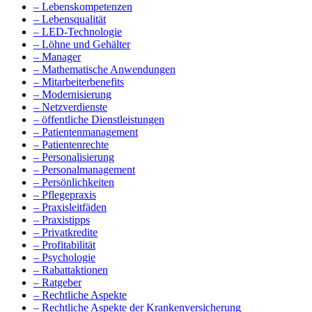
– Lebenskompetenzen
– Lebensqualität
– LED-Technologie
– Löhne und Gehälter
– Manager
– Mathematische Anwendungen
– Mitarbeiterbenefits
– Modernisierung
– Netzverdienste
– öffentliche Dienstleistungen
– Patientenmanagement
– Patientenrechte
– Personalisierung
– Personalmanagement
– Persönlichkeiten
– Pflegepraxis
– Praxisleitfäden
– Praxistipps
– Privatkredite
– Profitabilität
– Psychologie
– Rabattaktionen
– Ratgeber
– Rechtliche Aspekte
– Rechtliche Aspekte der Krankenversicherung