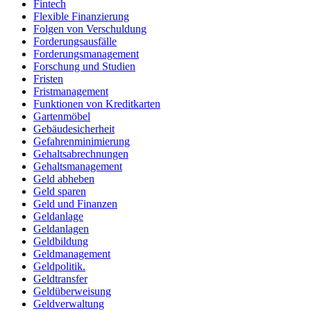
Fintech
Flexible Finanzierung
Folgen von Verschuldung
Forderungsausfälle
Forderungsmanagement
Forschung und Studien
Fristen
Fristmanagement
Funktionen von Kreditkarten
Gartenmöbel
Gebäudesicherheit
Gefahrenminimierung
Gehaltsabrechnungen
Gehaltsmanagement
Geld abheben
Geld sparen
Geld und Finanzen
Geldanlage
Geldanlagen
Geldbildung
Geldmanagement
Geldpolitik.
Geldtransfer
Geldüberweisung
Geldverwaltung