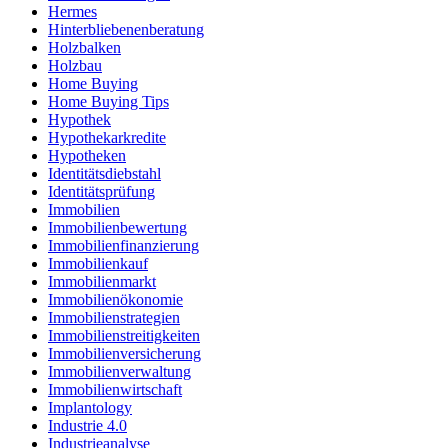
Hermes
Hinterbliebenenberatung
Holzbalken
Holzbau
Home Buying
Home Buying Tips
Hypothek
Hypothekarkredite
Hypotheken
Identitätsdiebstahl
Identitätsprüfung
Immobilien
Immobilienbewertung
Immobilienfinanzierung
Immobilienkauf
Immobilienmarkt
Immobilienökonomie
Immobilienstrategien
Immobilienstreitigkeiten
Immobilienversicherung
Immobilienverwaltung
Immobilienwirtschaft
Implantology
Industrie 4.0
Industrieanalyse