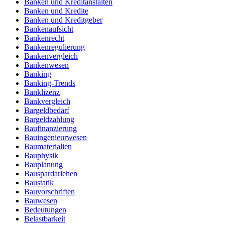
Banken und Kreditanstalten
Banken und Kredite
Banken und Kreditgeber
Bankenaufsicht
Bankenrecht
Bankenregulierung
Bankenvergleich
Bankenwesen
Banking
Banking-Trends
Banklizenz
Bankvergleich
Bargeldbedarf
Bargeldzahlung
Baufinanzierung
Bauingenieurwesen
Baumaterialien
Bauphysik
Bauplanung
Bauspardarlehen
Baustatik
Bauvorschriften
Bauwesen
Bedeutungen
Belastbarkeit