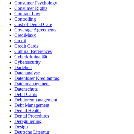
Consumer Psychology
Consumer Rights
Contract Law
Controlling
Cost of Dental Care
Coverage Agreements
CrediMaxx
Credit
Credit Cards
Cultural References
Cyberkriminalität
Cybersecurity
Darlehen
Datenanalyse
Datenloser Kreditantrag
Datenmanagement
Datenschutz
Debit Cards
Debitorenmanagement
Debt Management
Dental Health
Dental Procedures
Deregulierung
Design
Deutsche Literatur