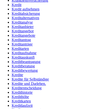
Krankheitsversicherung
Kredit
Kredit aufnehmen
Kreditabsicherung
Kreditalternativen
Kreditanalyse
Kreditanbieter
Kreditangebot
Kreditangebote
Kreditantrag
Kreditanträge
Kreditarten
Kreditaufnahme
Kreditauskunft
Kreditbeantragung
Kreditberatung
Kreditbewertung
Kredite
Kredite für Selbständige
Kredite und Darlehen.
Kreditentscheidung
Kredithistorie
Kredithöhe
Kreditkarten
Kreditlaufzeit