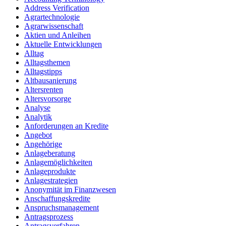
Address Verification
Agrartechnologie
Agrarwissenschaft
Aktien und Anleihen
Aktuelle Entwicklungen
Alltag
Alltagsthemen
Alltagstipps
Altbausanierung
Altersrenten
Altersvorsorge
Analyse
Analytik
Anforderungen an Kredite
Angebot
Angehörige
Anlageberatung
Anlagemöglichkeiten
Anlageprodukte
Anlagestrategien
Anonymität im Finanzwesen
Anschaffungskredite
Anspruchsmanagement
Antragsprozess
Antragsverfahren