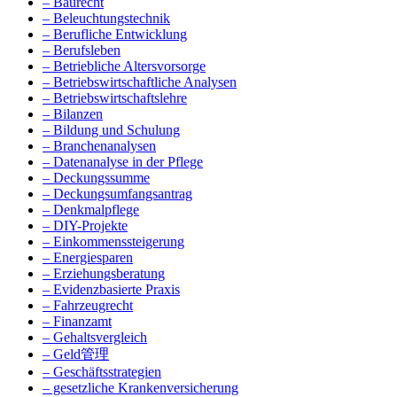
– Baurecht
– Beleuchtungstechnik
– Berufliche Entwicklung
– Berufsleben
– Betriebliche Altersvorsorge
– Betriebswirtschaftliche Analysen
– Betriebswirtschaftslehre
– Bilanzen
– Bildung und Schulung
– Branchenanalysen
– Datenanalyse in der Pflege
– Deckungssumme
– Deckungsumfangsantrag
– Denkmalpflege
– DIY-Projekte
– Einkommenssteigerung
– Energiesparen
– Erziehungsberatung
– Evidenzbasierte Praxis
– Fahrzeugrecht
– Finanzamt
– Gehaltsvergleich
– Geld管理
– Geschäftsstrategien
– gesetzliche Krankenversicherung