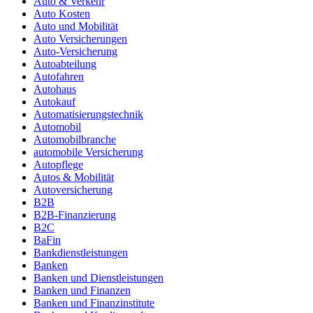
Auto & Verkehr
Auto Kosten
Auto und Mobilität
Auto Versicherungen
Auto-Versicherung
Autoabteilung
Autofahren
Autohaus
Autokauf
Automatisierungstechnik
Automobil
Automobilbranche
automobile Versicherung
Autopflege
Autos & Mobilität
Autoversicherung
B2B
B2B-Finanzierung
B2C
BaFin
Bankdienstleistungen
Banken
Banken und Dienstleistungen
Banken und Finanzen
Banken und Finanzinstitute