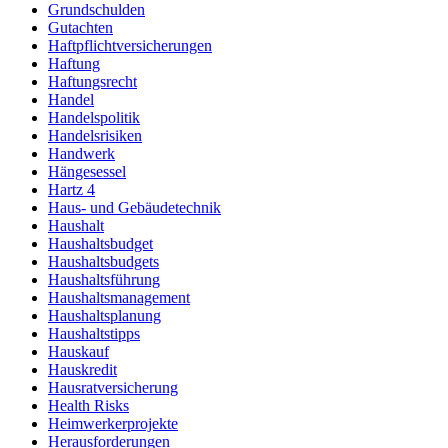
Grundschulden
Gutachten
Haftpflichtversicherungen
Haftung
Haftungsrecht
Handel
Handelspolitik
Handelsrisiken
Handwerk
Hängesessel
Hartz 4
Haus- und Gebäudetechnik
Haushalt
Haushaltsbudget
Haushaltsbudgets
Haushaltsführung
Haushaltsmanagement
Haushaltsplanung
Haushaltstipps
Hauskauf
Hauskredit
Hausratversicherung
Health Risks
Heimwerkerprojekte
Herausforderungen