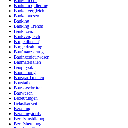
Bankenrecht
Bankenregulierung
Bankenvergleich
Bankenwesen
Banking
Banking-Trends
Banklizenz
Bankvergleich
Bargeldbedarf
Bargeldzahlung
Baufinanzierung
Bauingenieurwesen
Baumaterialien
Bauphysik
Bauplanung
Bauspardarlehen
Baustatik
Bauvorschriften
Bauwesen
Bedeutungen
Belastbarkeit
Beratung
Beratungstools
Berufsausbildung
Berufsberatung