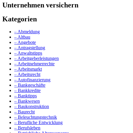
Unternehmen versichern
Kategorien
– Abmeldung
– Altbau
– Angebote
– Antragstellung
– Anwaltstipps
– Arbeitgeberleistungen
– Arbeitnehmerrechte
– Arbeitsmarkt
– Arbeitsrecht
– Autofinanzierung
– Bankgeschäfte
– Bankkredite
– Banktipps
– Bankwesen
– Baukonstruktion
– Baurecht
– Beleuchtungstechnik
– Berufliche Entwicklung
– Berufsleben