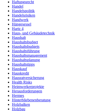
Haftungsrecht
Handel
Handelspolitik
Handelsrisiken
Handwerk
Hängesessel
Hartz 4
Haus- und Gebäudetechnik
Haushalt
Haushaltsbudget
Haushaltsbudgets
Haushaltsführung
Haushaltsmanagement
Haushaltsplanung
Haushaltstipps
Hauskauf
Hauskredit
Hausratversicherung
Health Risks
Heimwerkerprojekte
Herausforderungen
Hermes
Hinterbliebenenberatung
Holzbalken
Holzbau