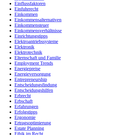
Einflussfaktoren
Einfuhrrecht
Einkommen
Einkommensalternativen
Einkommensteuer
Einkommensverhältnisse
Einrichtungstipps
Elektroantriebssysteme
Elektronik
Elektrotechnik
Elternschaft und Familie
Employment Trends
Energiepreise
Energieversorgung
Entrepreneurship
Entscheidungsfindung
Entscheidungshilfen
Erbrecht
Erbschaft
Erfahrungen
Erfolgstipps
Ergonomie
Ertragsoptimierung
Estate Planning
Ethik im Recht