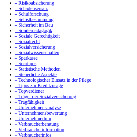
– Risikoabsicherung
– Schadensersatz
– Schulforschung
– Selbstbestimmung
– Sicherheit im Bau
– Sonderpädagogik
– Soziale Gerechtigkeit
– Sozialrecht
– Sozialversicherung
– Sozialwissenschaften
– Sparkasse
– Spartipps
– Statistische Methoden
– Steuerliche Aspekte
– Technologischer Einsatz in der Pflege
– Tipps zur Kreditzusage
– Topverdiener
– Träger der Sozialversicherung
– Tragfähigkeit
– Unternehmensanalyse
– Unternehmensbewertung
– Unternehmertum
– Verbraucherberatung
– Verbraucherinformation
– Verbraucherinfos