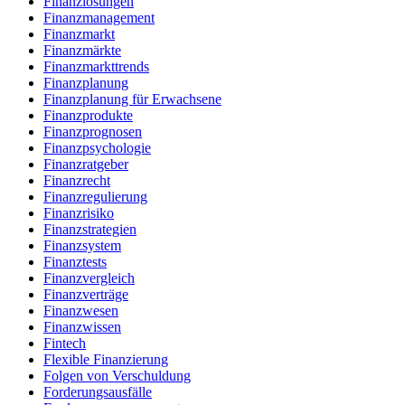
Finanzlösungen
Finanzmanagement
Finanzmarkt
Finanzmärkte
Finanzmarkttrends
Finanzplanung
Finanzplanung für Erwachsene
Finanzprodukte
Finanzprognosen
Finanzpsychologie
Finanzratgeber
Finanzrecht
Finanzregulierung
Finanzrisiko
Finanzstrategien
Finanzsystem
Finanztests
Finanzvergleich
Finanzverträge
Finanzwesen
Finanzwissen
Fintech
Flexible Finanzierung
Folgen von Verschuldung
Forderungsausfälle