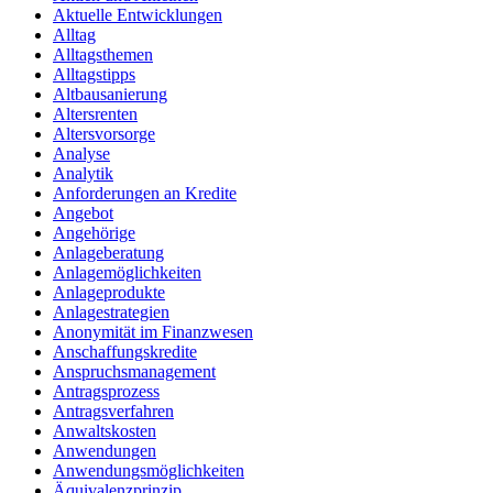
Aktuelle Entwicklungen
Alltag
Alltagsthemen
Alltagstipps
Altbausanierung
Altersrenten
Altersvorsorge
Analyse
Analytik
Anforderungen an Kredite
Angebot
Angehörige
Anlageberatung
Anlagemöglichkeiten
Anlageprodukte
Anlagestrategien
Anonymität im Finanzwesen
Anschaffungskredite
Anspruchsmanagement
Antragsprozess
Antragsverfahren
Anwaltskosten
Anwendungen
Anwendungsmöglichkeiten
Äquivalenzprinzip