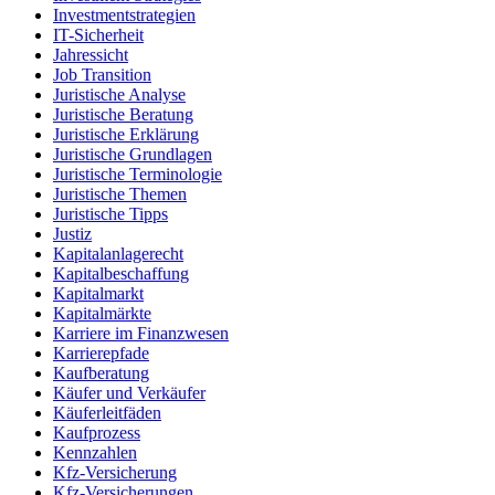
Investmentstrategien
IT-Sicherheit
Jahressicht
Job Transition
Juristische Analyse
Juristische Beratung
Juristische Erklärung
Juristische Grundlagen
Juristische Terminologie
Juristische Themen
Juristische Tipps
Justiz
Kapitalanlagerecht
Kapitalbeschaffung
Kapitalmarkt
Kapitalmärkte
Karriere im Finanzwesen
Karrierepfade
Kaufberatung
Käufer und Verkäufer
Käuferleitfäden
Kaufprozess
Kennzahlen
Kfz-Versicherung
Kfz-Versicherungen