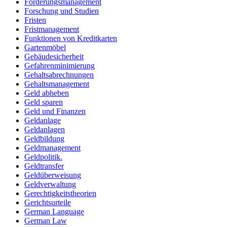
Forderungsmanagement
Forschung und Studien
Fristen
Fristmanagement
Funktionen von Kreditkarten
Gartenmöbel
Gebäudesicherheit
Gefahrenminimierung
Gehaltsabrechnungen
Gehaltsmanagement
Geld abheben
Geld sparen
Geld und Finanzen
Geldanlage
Geldanlagen
Geldbildung
Geldmanagement
Geldpolitik.
Geldtransfer
Geldüberweisung
Geldverwaltung
Gerechtigkeitstheorien
Gerichtsurteile
German Language
German Law