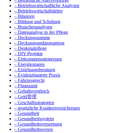
– Betriebliche Altersvorsorge
– Betriebswirtschaftliche Analysen
– Betriebswirtschaftslehre
– Bilanzen
– Bildung und Schulung
– Branchenanalysen
– Datenanalyse in der Pflege
– Deckungssumme
– Deckungsumfangsantrag
– Denkmalpflege
– DIY-Projekte
– Einkommenssteigerung
– Energiesparen
– Erziehungsberatung
– Evidenzbasierte Praxis
– Fahrzeugrecht
– Finanzamt
– Gehaltsvergleich
– Geld管理
– Geschäftsstrategien
– gesetzliche Krankenversicherung
– Gesundheit
– Gesundheitssystem
– Gesundheitsversorgung
– Gesundheitswesen