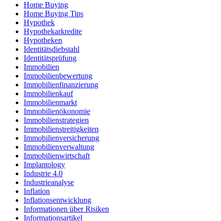
Home Buying
Home Buying Tips
Hypothek
Hypothekarkredite
Hypotheken
Identitätsdiebstahl
Identitätsprüfung
Immobilien
Immobilienbewertung
Immobilienfinanzierung
Immobilienkauf
Immobilienmarkt
Immobilienökonomie
Immobilienstrategien
Immobilienstreitigkeiten
Immobilienversicherung
Immobilienverwaltung
Immobilienwirtschaft
Implantology
Industrie 4.0
Industrieanalyse
Inflation
Inflationsentwicklung
Informationen über Risiken
Informationsartikel