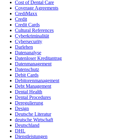
Cost of Dental Care
Coverage Agreements
CrediMaxx
Credit
Credit Cards
Cultural References
Cyberkriminalität
Cybersecurity
Darlehen
Datenanalyse
Datenloser Kreditantrag
Datenmanagement
Datenschutz
Debit Cards
Debitorenmanagement
Debt Management
Dental Health
Dental Procedures
Deregulierung
Design
Deutsche Literatur
deutsche Wirtschaft
Deutschland
DHL
Dienstleistungen