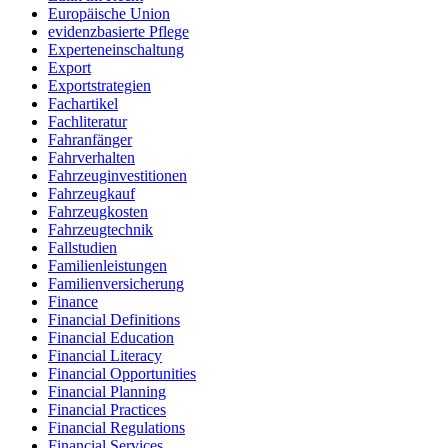
Europäische Union
evidenzbasierte Pflege
Experteneinschaltung
Export
Exportstrategien
Fachartikel
Fachliteratur
Fahranfänger
Fahrverhalten
Fahrzeuginvestitionen
Fahrzeugkauf
Fahrzeugkosten
Fahrzeugtechnik
Fallstudien
Familienleistungen
Familienversicherung
Finance
Financial Definitions
Financial Education
Financial Literacy
Financial Opportunities
Financial Planning
Financial Practices
Financial Regulations
Financial Services