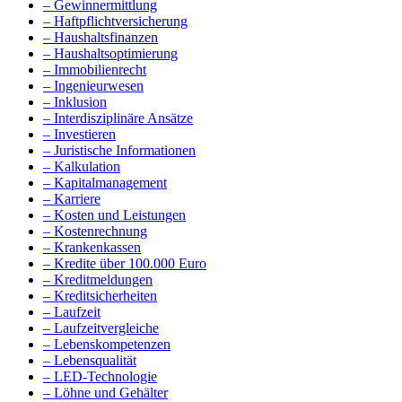
– Gewinnermittlung
– Haftpflichtversicherung
– Haushaltsfinanzen
– Haushaltsoptimierung
– Immobilienrecht
– Ingenieurwesen
– Inklusion
– Interdisziplinäre Ansätze
– Investieren
– Juristische Informationen
– Kalkulation
– Kapitalmanagement
– Karriere
– Kosten und Leistungen
– Kostenrechnung
– Krankenkassen
– Kredite über 100.000 Euro
– Kreditmeldungen
– Kreditsicherheiten
– Laufzeit
– Laufzeitvergleiche
– Lebenskompetenzen
– Lebensqualität
– LED-Technologie
– Löhne und Gehälter