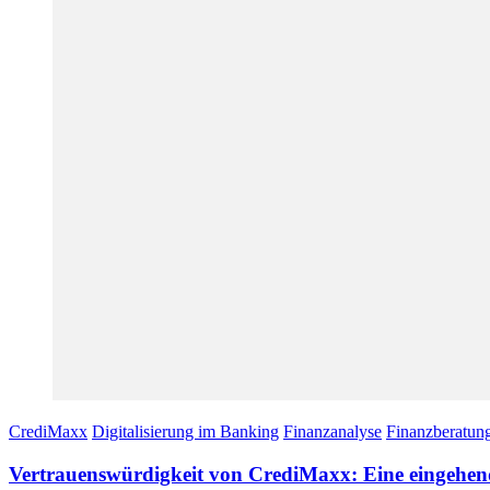
CrediMaxx
Digitalisierung im Banking
Finanzanalyse
Finanzberatun
Vertrauenswürdigkeit von CrediMaxx: Eine eingehen