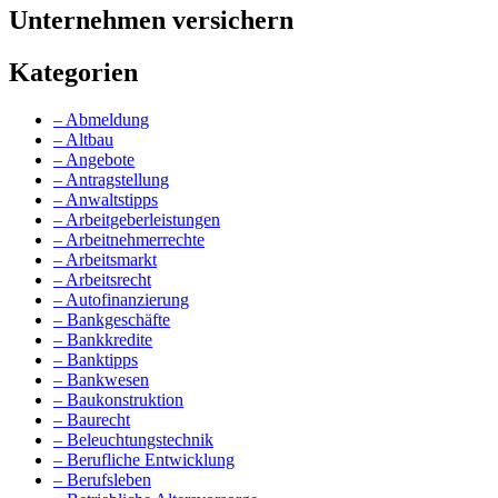
Unternehmen versichern
Kategorien
– Abmeldung
– Altbau
– Angebote
– Antragstellung
– Anwaltstipps
– Arbeitgeberleistungen
– Arbeitnehmerrechte
– Arbeitsmarkt
– Arbeitsrecht
– Autofinanzierung
– Bankgeschäfte
– Bankkredite
– Banktipps
– Bankwesen
– Baukonstruktion
– Baurecht
– Beleuchtungstechnik
– Berufliche Entwicklung
– Berufsleben