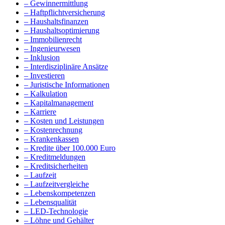
– Gewinnermittlung
– Haftpflichtversicherung
– Haushaltsfinanzen
– Haushaltsoptimierung
– Immobilienrecht
– Ingenieurwesen
– Inklusion
– Interdisziplinäre Ansätze
– Investieren
– Juristische Informationen
– Kalkulation
– Kapitalmanagement
– Karriere
– Kosten und Leistungen
– Kostenrechnung
– Krankenkassen
– Kredite über 100.000 Euro
– Kreditmeldungen
– Kreditsicherheiten
– Laufzeit
– Laufzeitvergleiche
– Lebenskompetenzen
– Lebensqualität
– LED-Technologie
– Löhne und Gehälter