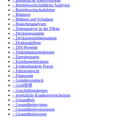
– Betriebliche Altersvorsorge
– Betriebswirtschaftliche Analysen
– Betriebswirtschaftslehre
– Bilanzen
– Bildung und Schulung
– Branchenanalysen
– Datenanalyse in der Pflege
– Deckungssumme
– Deckungsumfangsantrag
– Denkmalpflege
– DIY-Projekte
– Einkommenssteigerung
– Energiesparen
– Erziehungsberatung
– Evidenzbasierte Praxis
– Fahrzeugrecht
– Finanzamt
– Gehaltsvergleich
– Geld管理
– Geschäftsstrategien
– gesetzliche Krankenversicherung
– Gesundheit
– Gesundheitssystem
– Gesundheitsversorgung
– Gesundheitswesen