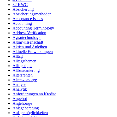
32 KWG
Absicherung
Absicherungsmethoden
Acceptance Issues
Accounting
Accounting Terminology
Address Verification
Agrartechnologie
Agrarwissenschaft
Aktien und Anleihen
Aktuelle Entwicklungen
Alltag
Alltagsthemen
Alltagstipps
Altbausanierung
Altersrenten
Altersvorsorge
Analyse
Analytik
Anforderungen an Kredite
Angebot
Angehörige
Anlageberatung
Anlagemöglichkeiten