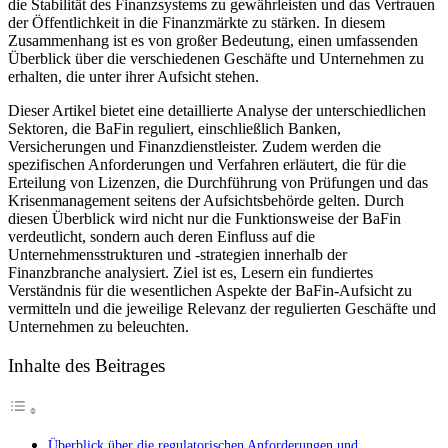
die‌ Stabilität des Finanzsystems zu gewährleisten und das ​Vertrauen
Aufsicht
der Öffentlichkeit in die Finanzmärkte zu ⁣stärken. In diesem
Zusammenhang ist es von großer‌ Bedeutung, einen umfassenden
Überblick über ⁣die verschiedenen Geschäfte und Unternehmen zu
erhalten, die unter ihrer Aufsicht⁣ stehen.
Dieser Artikel‌ bietet eine detaillierte Analyse der unterschiedlichen‍
Sektoren, die BaFin reguliert, einschließlich Banken,
Versicherungen ⁤und Finanzdienstleister. Zudem werden die
spezifischen Anforderungen und Verfahren erläutert, die für die
Erteilung von Lizenzen, die Durchführung von Prüfungen und das
‍Krisenmanagement seitens⁢ der Aufsichtsbehörde⁢ gelten. Durch
diesen Überblick wird nicht nur ​die⁢ Funktionsweise der BaFin
‌verdeutlicht, ​sondern auch deren⁣ Einfluss auf die
Unternehmensstrukturen und -strategien innerhalb ⁢der
Finanzbranche analysiert. Ziel ist es, Lesern ein fundiertes
⁣Verständnis für ​die wesentlichen Aspekte der BaFin-Aufsicht‌ zu
⁤vermitteln und die jeweilige ‍Relevanz der‍ regulierten ‌Geschäfte und
Unternehmen zu ‍beleuchten.
Inhalte des Beitrages
Überblick‍ über die‍ regulatorischen Anforderungen und