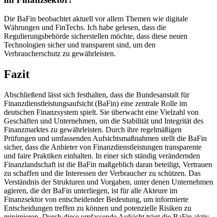
Die BaFin beobachtet aktuell vor allem ‌Themen wie digitale
Währungen und ⁢FinTechs. Ich habe gelesen, dass ⁤die⁣
Regulierungsbehörde sicherstellen möchte, dass diese neuen
Technologien sicher und transparent sind, um den
Verbraucherschutz zu gewährleisten.
Fazit
Abschließend lässt sich festhalten,‌ dass die Bundesanstalt für
‌Finanzdienstleistungsaufsicht‌ (BaFin) eine zentrale Rolle⁢ im
deutschen Finanzsystem spielt.⁣ Sie überwacht eine⁤ Vielzahl⁣ von
⁣Geschäften ⁣und Unternehmen, ⁢um ⁢die Stabilität und Integrität ‌des
‌Finanzmarktes zu gewährleisten. Durch ihre⁢ regelmäßigen
Prüfungen und umfassenden ⁤Aufsichtsmaßnahmen stellt die BaFin⁣
sicher, dass ⁣die Anbieter von Finanzdienstleistungen transparente
und faire Praktiken einhalten. In einer sich​ ständig verändernden
Finanzlandschaft ist die ⁤BaFin maßgeblich daran beteiligt, Vertrauen​
zu schaffen und‌ die ‌Interessen der Verbraucher zu schützen. Das
Verständnis der⁢ Strukturen und Vorgaben, ‍unter denen Unternehmen
agieren, die ‍der ‌BaFin unterliegen, ⁤ist für alle ‍Akteure im
Finanzsektor‌ von entscheidender Bedeutung, um informierte
Entscheidungen treffen zu können und potenzielle Risiken zu
minimieren. Durch diese umfassende Aufsicht trägt ⁣die BaFin aktiv