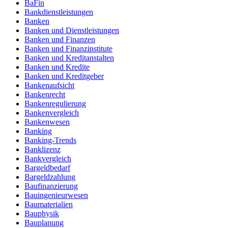
BaFin
Bankdienstleistungen
Banken
Banken und Dienstleistungen
Banken und Finanzen
Banken und Finanzinstitute
Banken und Kreditanstalten
Banken und Kredite
Banken und Kreditgeber
Bankenaufsicht
Bankenrecht
Bankenregulierung
Bankenvergleich
Bankenwesen
Banking
Banking-Trends
Banklizenz
Bankvergleich
Bargeldbedarf
Bargeldzahlung
Baufinanzierung
Bauingenieurwesen
Baumaterialien
Bauphysik
Bauplanung