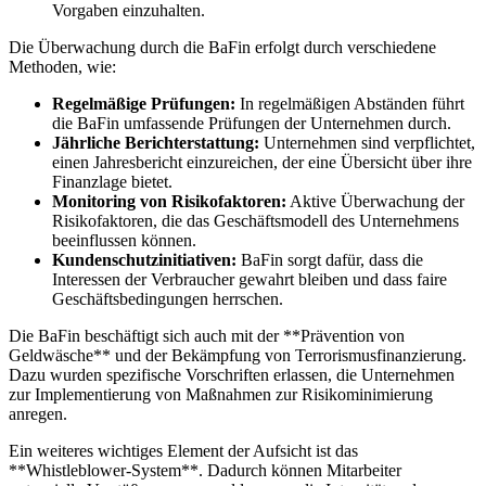
Vorgaben einzuhalten.
Die Überwachung durch die⁣ BaFin erfolgt durch verschiedene
Methoden, wie:
Regelmäßige Prüfungen:
In regelmäßigen Abständen führt
die ⁤BaFin umfassende Prüfungen der Unternehmen durch.
Jährliche Berichterstattung:
Unternehmen sind ​verpflichtet,
einen Jahresbericht einzureichen, ​der eine Übersicht‍ über ihre‍
Finanzlage bietet.
Monitoring von⁤ Risikofaktoren:
Aktive Überwachung‌ der
Risikofaktoren, die das ⁢Geschäftsmodell des Unternehmens
beeinflussen können.
Kundenschutzinitiativen:
BaFin sorgt dafür, dass die
Interessen ‍der Verbraucher gewahrt bleiben und dass⁢ faire
Geschäftsbedingungen herrschen.
Die BaFin beschäftigt sich auch mit der **Prävention von
Geldwäsche** und‍ der Bekämpfung von ​Terrorismusfinanzierung.
Dazu wurden spezifische Vorschriften erlassen, die Unternehmen
‌zur⁣ Implementierung ⁤von Maßnahmen zur Risikominimierung⁢
anregen.
Ein⁢ weiteres⁢ wichtiges Element ⁢der Aufsicht ist das
**Whistleblower-System**. Dadurch können Mitarbeiter