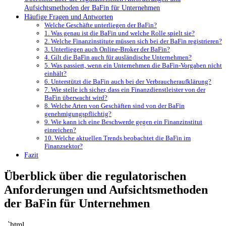
Aufsichtsmethoden der BaFin für⁣ Unternehmen
Häufige Fragen und Antworten
Welche Geschäfte unterliegen der BaFin?
1. Was genau ist ⁢die BaFin und welche Rolle spielt​ sie?
2.⁢ Welche Finanzinstitute⁣ müssen‍ sich bei der BaFin ⁣registrieren?
3. Unterliegen auch Online-Broker der BaFin?
4. Gilt die BaFin auch für ausländische Unternehmen?
5. Was passiert, ‌wenn ein Unternehmen die BaFin-Vorgaben nicht
einhält?
6. Unterstützt die ⁢BaFin auch bei der ⁣Verbraucheraufklärung?
7. Wie stelle ich sicher, dass ein Finanzdienstleister von der
BaFin⁤ überwacht wird?
8. Welche Arten​ von Geschäften sind von der BaFin
genehmigungspflichtig?
9. Wie kann ich eine Beschwerde gegen ein Finanzinstitut⁢
einreichen?
10. Welche aktuellen⁢ Trends beobachtet die BaFin‍ im
Finanzsektor?
Fazit
Überblick‍ über die‍ regulatorischen
Anforderungen und Aufsichtsmethoden
der BaFin für⁣ Unternehmen
„`html