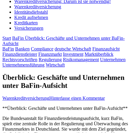
Warenkreditversicherung: Darum ist sie notwendig!
Warenkreditversicherung
Identitätsdiebstahl
Kredit aufnehmen
Kreditkarten
Versicherungen
Start
BaFin
Überblick: Geschäfte und Unternehmen unter BaFin-
Aufsicht
BaFin
Banken
Compliance
deutsche Wirtschaft
Finanzaufsicht
Finanzdienstleister
Finanzmarkt
Investment
Marktüberblick
Rechtsvorschriften
Regulierung
Risikomanagement
Unternehmen
Unternehmensführung
Wirtschaft
Überblick: Geschäfte und Unternehmen
unter BaFin-Aufsicht
zu
Warenkreditversicherung
Hinterlasse einen Kommentar
Überblick:
**Überblick: Geschäfte‍ und Unternehmen ‌unter BaFin-Aufsicht**
Geschäfte
und
Die Bundesanstalt für⁤ Finanzdienstleistungsaufsicht, kurz BaFin,
Unternehmen
spielt eine zentrale Rolle in der Regulierung und Überwachung des
unter
Finanzmarktes in Deutschland. Sie wurde mit dem Ziel gegründet,
BaFin-