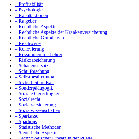
– Profitabilität
– Psychologie
– Rabattaktionen
– Ratgeber
– Rechtliche Aspekte
– Rechtliche Aspekte der Krankenversicherung
– Rechtliche Grundlagen
– Reichweite
– Renovierung
– Ressourcen für Lehrer
– Risikoabsicherung
– Schadensersatz
– Schulforschung
– Selbstbestimmung
– Sicherheit im Bau
– Sonderpädagogik
– Soziale Gerechtigkeit
– Sozialrecht
– Sozialversicherung
– Sozialwissenschaften
– Sparkasse
– Spartipps
– Statistische Methoden
– Steuerliche Aspekte
– Technologischer Einsatz in der Pflege