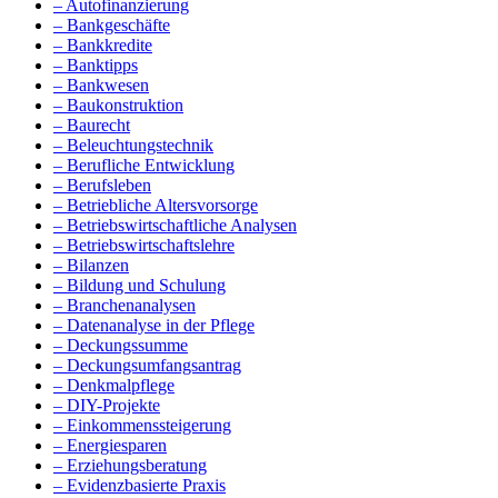
– Autofinanzierung
– Bankgeschäfte
– Bankkredite
– Banktipps
– Bankwesen
– Baukonstruktion
– Baurecht
– Beleuchtungstechnik
– Berufliche Entwicklung
– Berufsleben
– Betriebliche Altersvorsorge
– Betriebswirtschaftliche Analysen
– Betriebswirtschaftslehre
– Bilanzen
– Bildung und Schulung
– Branchenanalysen
– Datenanalyse in der Pflege
– Deckungssumme
– Deckungsumfangsantrag
– Denkmalpflege
– DIY-Projekte
– Einkommenssteigerung
– Energiesparen
– Erziehungsberatung
– Evidenzbasierte Praxis