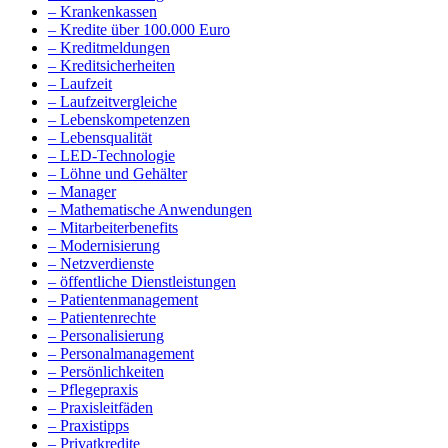
– Krankenkassen
– Kredite über 100.000 Euro
– Kreditmeldungen
– Kreditsicherheiten
– Laufzeit
– Laufzeitvergleiche
– Lebenskompetenzen
– Lebensqualität
– LED-Technologie
– Löhne und Gehälter
– Manager
– Mathematische Anwendungen
– Mitarbeiterbenefits
– Modernisierung
– Netzverdienste
– öffentliche Dienstleistungen
– Patientenmanagement
– Patientenrechte
– Personalisierung
– Personalmanagement
– Persönlichkeiten
– Pflegepraxis
– Praxisleitfäden
– Praxistipps
– Privatkredite