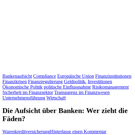
Bankenaufsicht
Compliance
Europäische Union
Finanzinstitutionen
Finanzkrisen
Finanzregulierung
Geldpolitik.
Investitionen
Ökonomische Politik
politische Einflussnahme
Risikomanagement
Sicherheit im Finanzsektor
Transparenz im Finanzwesen
Unternehmensführung
Wirtschaft
Die Aufsicht über Banken: Wer zieht die
Fäden?
zu
Warenkreditversicherung
Hinterlasse einen Kommentar