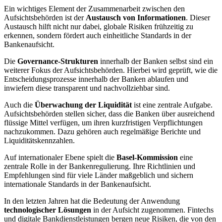
Ein wichtiges Element der Zusammenarbeit zwischen den
Aufsichtsbehörden ⁣ist der‌
Austausch⁣ von ⁤Informationen
. Dieser
Austausch hilft nicht nur‍ dabei, globale Risiken ​frühzeitig ‍zu
erkennen, sondern fördert auch einheitliche Standards​ in der
Bankenaufsicht.
Die
Governance-Strukturen
innerhalb der Banken selbst sind ein
weiterer Fokus⁣ der Aufsichtsbehörden. Hierbei wird geprüft, wie die
Entscheidungsprozesse ⁤innerhalb ⁢der Banken ablaufen und
inwiefern⁣ diese transparent und ⁣nachvollziehbar sind.
Auch die
Überwachung⁢ der Liquidität
ist‍ eine zentrale ‍Aufgabe.
Aufsichtsbehörden stellen sicher,⁢ dass die Banken über ausreichend
flüssige Mittel verfügen, um ihren kurzfristigen Verpflichtungen
nachzukommen. Dazu gehören auch regelmäßige Berichte und
Liquiditätskennzahlen.
Auf internationaler Ebene spielt die
Basel-Kommission
eine
zentrale Rolle⁣ in‌ der Bankenregulierung. Ihre ⁢Richtlinien und
Empfehlungen sind für viele Länder maßgeblich und sichern
internationale Standards ⁢in der Bankenaufsicht.
In den letzten Jahren hat die Bedeutung der Anwendung ⁤
technologischer Lösungen
⁣in der Aufsicht ​zugenommen. Fintechs
und‍ digitale Bankdienstleistungen bergen neue Risiken, die von den