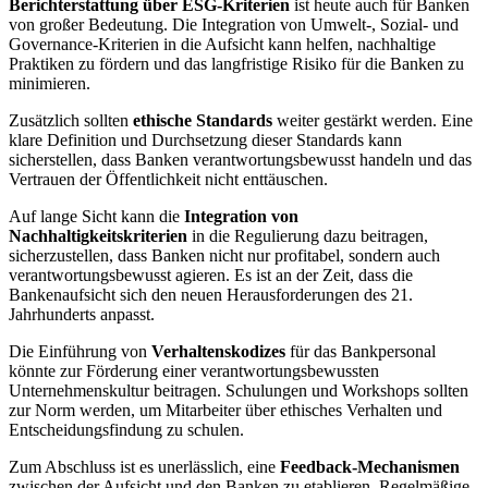
Berichterstattung über ESG-Kriterien
ist heute auch für Banken
von großer Bedeutung. Die Integration von Umwelt-, Sozial- ‍und
Governance-Kriterien in die Aufsicht kann helfen,‍ nachhaltige
Praktiken zu fördern und das langfristige Risiko für die Banken ⁤zu
minimieren.
Zusätzlich sollten
ethische Standards
weiter gestärkt werden. Eine
klare Definition und Durchsetzung dieser ‍Standards ​kann‍
sicherstellen, dass Banken verantwortungsbewusst‍ handeln und das
Vertrauen‍ der Öffentlichkeit nicht enttäuschen.
Auf lange Sicht kann die
Integration von
Nachhaltigkeitskriterien
in die Regulierung dazu ⁤beitragen,
sicherzustellen, dass Banken nicht nur profitabel, sondern auch
verantwortungsbewusst agieren. Es ⁣ist an der Zeit, dass die
Bankenaufsicht sich ⁤den neuen Herausforderungen ‍des 21.⁣
Jahrhunderts anpasst.
Die Einführung⁣ von
Verhaltenskodizes
‍für das​ Bankpersonal
könnte zur Förderung einer verantwortungsbewussten
Unternehmenskultur beitragen. Schulungen und Workshops sollten
⁤zur Norm werden, um Mitarbeiter ⁤über ethisches Verhalten und
Entscheidungsfindung zu ⁣schulen.
Zum‍ Abschluss ist ​es unerlässlich, eine
Feedback-Mechanismen
zwischen der Aufsicht und den Banken zu etablieren. Regelmäßige