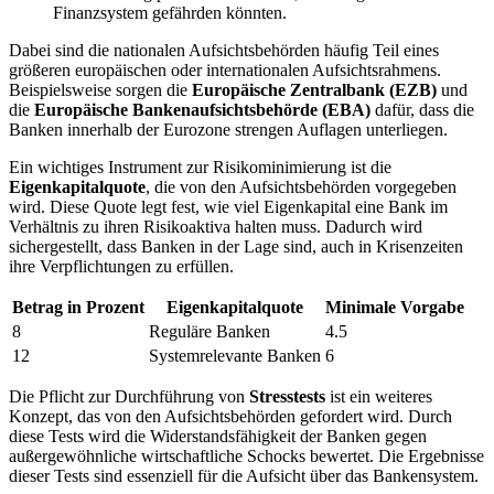
Finanzsystem gefährden könnten.
Dabei sind die nationalen Aufsichtsbehörden häufig Teil eines⁢
größeren‌ europäischen oder internationalen Aufsichtsrahmens.
Beispielsweise sorgen die
Europäische Zentralbank (EZB)
und
die
Europäische Bankenaufsichtsbehörde (EBA)
dafür, dass die
Banken innerhalb der Eurozone ⁢strengen Auflagen unterliegen.
Ein wichtiges Instrument ‌zur Risikominimierung ist die
Eigenkapitalquote
, die ⁣von den Aufsichtsbehörden vorgegeben
wird. Diese Quote legt fest, wie viel​ Eigenkapital ​eine ​Bank ‌im⁢
Verhältnis zu ihren ⁣Risikoaktiva halten muss. Dadurch‍ wird
sichergestellt, dass Banken in ⁢der Lage sind, auch in Krisenzeiten
ihre Verpflichtungen zu erfüllen.
Betrag in⁢ Prozent
Eigenkapitalquote
Minimale Vorgabe
8
Reguläre Banken
4.5
12
Systemrelevante⁣ Banken
6
Die Pflicht zur Durchführung von
Stresstests
ist ein weiteres
Konzept, das von den Aufsichtsbehörden gefordert wird. Durch
diese⁤ Tests wird ‍die Widerstandsfähigkeit der ⁣Banken gegen
außergewöhnliche wirtschaftliche Schocks ‍bewertet. Die Ergebnisse​
dieser ‍Tests sind essenziell für ⁢die Aufsicht über das Bankensystem.