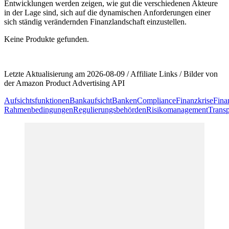
Entwicklungen werden zeigen, wie gut die verschiedenen Akteure
in der Lage ⁢sind, sich auf die dynamischen Anforderungen einer
sich ständig verändernden Finanzlandschaft einzustellen.
Keine Produkte gefunden.
Letzte Aktualisierung am 2026-08-09 / Affiliate Links / Bilder von
der Amazon Product Advertising API
Aufsichtsfunktionen
Bankaufsicht
Banken
Compliance
Finanzkrise
Fina
Rahmenbedingungen
Regulierungsbehörden
Risikomanagement
Trans
Beitragsnavigation