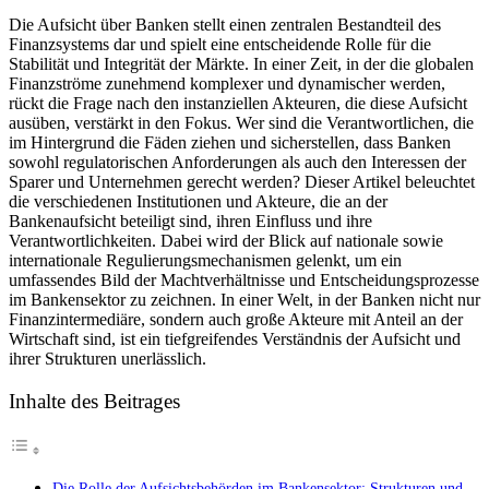
Die
Die Aufsicht über ⁣Banken stellt einen⁢ zentralen Bestandteil des
Aufsicht
Finanzsystems dar und spielt eine ​entscheidende Rolle für die
über
Stabilität und Integrität der Märkte. In einer Zeit, in​ der die globalen
Banken:
Finanzströme zunehmend⁤ komplexer und dynamischer werden,
Wer
rückt die Frage nach den instanziellen Akteuren, die diese Aufsicht
zieht
ausüben, verstärkt in den Fokus. Wer sind die Verantwortlichen, die
die
im Hintergrund die Fäden ziehen und sicherstellen, dass ‌Banken‍
Fäden?
sowohl regulatorischen Anforderungen als​ auch den Interessen der
Sparer und Unternehmen gerecht werden? Dieser Artikel beleuchtet
die⁢ verschiedenen Institutionen⁢ und Akteure, die an der
Bankenaufsicht beteiligt sind, ihren Einfluss und ihre
Verantwortlichkeiten. Dabei wird der Blick auf nationale sowie
internationale Regulierungsmechanismen gelenkt, um⁢ ein
umfassendes Bild der Machtverhältnisse ⁤und Entscheidungsprozesse
‌im Bankensektor zu zeichnen. In einer Welt, ​in der Banken nicht nur
Finanzintermediäre, sondern auch große ⁣Akteure mit ⁣Anteil an der​
Wirtschaft sind,​ ist ein ⁣tiefgreifendes Verständnis der Aufsicht ‌und
ihrer Strukturen ⁣unerlässlich.
Inhalte des Beitrages
Die Rolle der ‍Aufsichtsbehörden im Bankensektor: Strukturen und