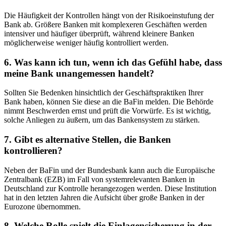
Die Häufigkeit der Kontrollen ‍hängt von der Risikoeinstufung der
Bank ab. Größere ​Banken mit komplexeren Geschäften werden
intensiver und häufiger überprüft, während kleinere Banken
möglicherweise​ weniger ​häufig kontrolliert werden.
6. Was kann ich⁣ tun, wenn ich das Gefühl habe, dass
meine Bank unangemessen handelt?
Sollten Sie Bedenken hinsichtlich der ⁣Geschäftspraktiken Ihrer
Bank haben, können Sie diese an die BaFin‍ melden. Die Behörde
nimmt⁣ Beschwerden ernst und prüft die Vorwürfe. Es ⁤ist wichtig,
solche Anliegen ​zu äußern, um das Bankensystem zu stärken.
7.⁣ Gibt‌ es alternative ‌Stellen, die⁣ Banken
⁤kontrollieren?
Neben der BaFin und der Bundesbank kann auch die Europäische
Zentralbank (EZB) im Fall von systemrelevanten Banken in
Deutschland zur Kontrolle herangezogen werden. Diese Institution
hat in ⁢den letzten Jahren die Aufsicht über große Banken in der
Eurozone übernommen.
8. Welche ​Rolle‍ spielt die Einlagensicherung in der