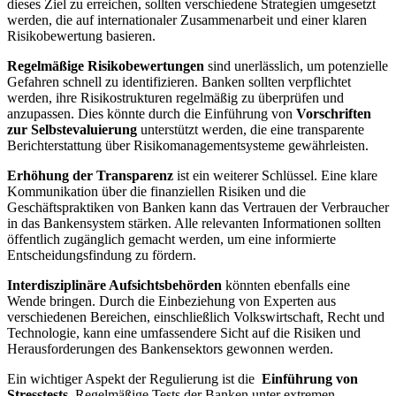
dieses Ziel zu erreichen, sollten verschiedene Strategien umgesetzt
werden, ⁣die auf​ internationaler Zusammenarbeit und einer klaren
Risikobewertung basieren.
Regelmäßige Risikobewertungen
sind unerlässlich, um potenzielle
Gefahren schnell‌ zu identifizieren.⁤ Banken​ sollten verpflichtet
werden, ihre Risikostrukturen regelmäßig zu überprüfen und
anzupassen. Dies könnte⁤ durch die Einführung von
Vorschriften
zur Selbstevaluierung
unterstützt werden, ​die eine transparente
Berichterstattung über⁢ Risikomanagementsysteme gewährleisten.
Erhöhung der Transparenz
ist ein weiterer Schlüssel. Eine klare
Kommunikation über die finanziellen Risiken und​ die
‌Geschäftspraktiken von Banken kann das Vertrauen der⁤ Verbraucher
‍in das Bankensystem‍ stärken. Alle relevanten Informationen sollten
öffentlich ​zugänglich gemacht werden, um eine informierte
Entscheidungsfindung zu fördern.
Interdisziplinäre Aufsichtsbehörden
könnten ebenfalls eine
Wende bringen. Durch die Einbeziehung von Experten aus
verschiedenen Bereichen, einschließlich Volkswirtschaft,​ Recht und
Technologie, kann ‍eine umfassendere Sicht auf die Risiken und
Herausforderungen des Bankensektors gewonnen werden.
Ein ‍wichtiger ‍Aspekt⁣ der Regulierung ist die ‌
Einführung von⁤
Stresstests
. Regelmäßige Tests der Banken⁣ unter extremen‍