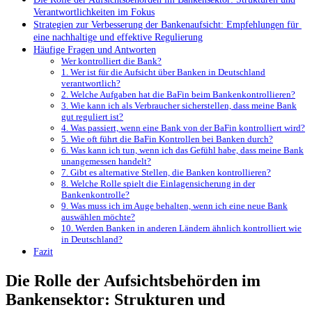
Verantwortlichkeiten im Fokus
Strategien zur Verbesserung der⁢ Bankenaufsicht:‌ Empfehlungen für ​
eine nachhaltige und effektive Regulierung
Häufige Fragen und Antworten
Wer kontrolliert die Bank?
1. Wer ist für die Aufsicht über Banken in Deutschland
verantwortlich?
2. Welche Aufgaben hat die BaFin beim ⁤Bankenkontrollieren?
3. Wie kann ⁢ich als Verbraucher sicherstellen, dass meine Bank
gut reguliert ist?
4. Was ⁣passiert, wenn eine Bank von der BaFin kontrolliert ⁤wird?
5. Wie ⁢oft führt die BaFin Kontrollen bei Banken durch?
6. Was kann ich⁣ tun, wenn ich das Gefühl habe, dass meine Bank
unangemessen handelt?
7.⁣ Gibt‌ es alternative ‌Stellen, die⁣ Banken ⁤kontrollieren?
8. Welche ​Rolle‍ spielt die Einlagensicherung in der
Bankenkontrolle?
9. Was muss⁣ ich im Auge ‌behalten, wenn ich eine neue⁣ Bank
auswählen‍ möchte?
10. Werden Banken in anderen Ländern ähnlich kontrolliert wie⁤
in ⁢Deutschland?
Fazit
Die Rolle der ‍Aufsichtsbehörden im
Bankensektor: Strukturen und