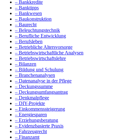
– Bankkredite
– Banktipps
– Bankwesen
– Baukonstruktion
– Baurecht
– Beleuchtungstechnik
– Berufliche Entwicklung
– Berufsleben
– Betriebliche Altersvorsorge
– Betriebswirtschaftliche Analysen
– Betriebswirtschaftslehre
– Bilanzen
– Bildung und Schulung
– Branchenanalysen
– Datenanalyse in der Pflege
– Deckungssumme
– Deckungsumfangsantrag
– Denkmalpflege
– DIY-Projekte
– Einkommenssteigerung
– Energiesparen
– Erziehungsberatung
– Evidenzbasierte Praxis
– Fahrzeugrecht
– Finanzamt