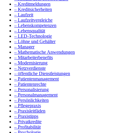
– Kreditmeldungen
– Kreditsicherheiten
– Laufzeit
– Laufzeitvergleiche
– Lebenskompetenzen
– Lebensqualität
– LED-Technologie
– Löhne und Gehälter
– Manager
– Mathematische Anwendungen
– Mitarbeiterbenefits
– Modernisierung
– Netzverdienste
– öffentliche Dienstleistungen
– Patientenmanagement
– Patientenrechte
– Personalisierung
– Personalmanagement
– Persönlichkeiten
– Pflegepraxis
– Praxisleitfäden
– Praxistipps
– Privatkredite
– Profitabilität
– Psychologie