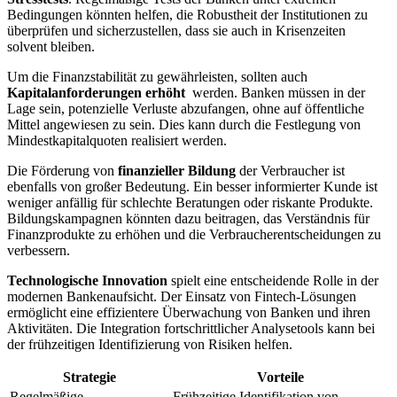
Bedingungen könnten helfen, die Robustheit der Institutionen zu
‍überprüfen und sicherzustellen, dass sie auch in Krisenzeiten
solvent bleiben.
Um die Finanzstabilität zu gewährleisten,‍ sollten auch
Kapitalanforderungen erhöht
‌ werden. Banken müssen in der
Lage sein, potenzielle Verluste abzufangen, ohne auf öffentliche
Mittel angewiesen⁢ zu sein. Dies kann durch die ‍Festlegung von
‍Mindestkapitalquoten⁤ realisiert werden.
Die Förderung von⁣
finanzieller Bildung
der Verbraucher ist‌
ebenfalls ⁢von großer Bedeutung. ⁢Ein besser informierter Kunde ist
weniger anfällig ‌für schlechte Beratungen oder riskante Produkte.
Bildungskampagnen könnten dazu beitragen, das Verständnis für
‌Finanzprodukte zu erhöhen ​und die Verbraucherentscheidungen zu
verbessern.
Technologische Innovation
spielt⁤ eine entscheidende Rolle in der
modernen Bankenaufsicht. Der Einsatz ‌von Fintech-Lösungen
ermöglicht eine effizientere Überwachung von Banken und ihren
Aktivitäten. Die Integration⁢ fortschrittlicher ⁣Analysetools kann bei
der frühzeitigen Identifizierung von Risiken helfen.
Strategie
Vorteile
Regelmäßige
Frühzeitige⁢ Identifikation⁢ von ​