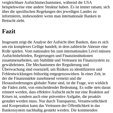
vergleichbare Aufsichtsmechanismen, während die USA
beispielsweise eine andere Struktur haben. Es ist immer ratsam, sich‌
über ⁣die spezifischen Regelungen des jeweiligen Landes​ zu
informieren, insbesondere wenn man internationale Banken in
Betracht zieht.
Fazit
Insgesamt zeigt die Analyse der Aufsicht über⁤ Banken, dass es sich
um ein komplexes Gefüge handelt, in dem zahlreiche Akteure eine
Rolle spielen. Vom nationalen bis zum internationalen Level müssen
⁤Aufsichtsbehörden, Regierungen und Finanzinstitutionen
zusammenarbeiten, um Stabilität und ⁣Vertrauen im Finanzsystem zu​
gewährleisten. Die Mechanismen der Regulierung und
Überwachung sind essenziell, um Risiken zu identifizieren ‍und
Fehlentwicklungen ⁢frühzeitig⁣ entgegenzuwirken. In einer Zeit, ⁢in
der die Finanzmärkte‍ zunehmend vernetzt und die
Herausforderungen globaler Natur sind, ist ⁢die Frage, ⁣wer wirklich
die Fäden zieht, von entscheidender Bedeutung. Es sollte stets ‍daran
erinnert werden,‍ dass effektive Aufsicht nicht nur eine​ Reaktion auf
Krisen ist, sondern auch eine präventive Aufgabe, die proaktiv
gestaltet werden muss.​ Nur durch Transparenz, Verantwortlichkeit
und‍ Kooperation kann das Vertrauen​ der Öffentlichkeit ⁢in das
Bankensystem⁢ nachhaltig gestärkt werden.‍ Die ‍kommenden