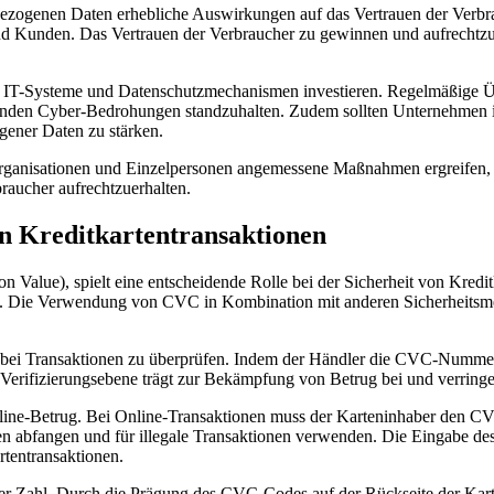
ezogenen Daten erhebliche Auswirkungen auf ‌das Vertrauen der Verbrauc
nd Kunden.⁣ Das Vertrauen‍ der Verbraucher zu‌ gewinnen und​ aufrechtzuerh
er IT-Systeme und Datenschutzmechanismen investieren. Regelmäßige Übe
lnden⁣ Cyber-Bedrohungen standzuhalten. Zudem sollten ⁤Unternehmen⁢ i
gener​ Daten zu stärken.
, Organisationen und‍ Einzelpersonen ​angemessene Maßnahmen ergreifen
braucher aufrechtzuerhalten.
von Kreditkartentransaktionen
alue), spielt ⁢eine entscheidende Rolle bei ​der Sicherheit von Kreditkar
ode. Die Verwendung ‌von CVC in⁤ Kombination mit anderen Sicherheitsmec
i Transaktionen zu überprüfen. Indem ⁢der Händler die⁢ CVC-Nummer anfo
e Verifizierungsebene trägt zur Bekämpfung von Betrug ⁢bei und ​verringer
nline-Betrug. Bei Online-Transaktionen muss der Karteninhaber‍ den
n abfangen und für illegale Transaktionen verwenden. Die Eingabe des 
rtentransaktionen.
er Zahl. Durch‍ die Prägung des CVC-Codes auf der ⁢Rückseite der Karte 