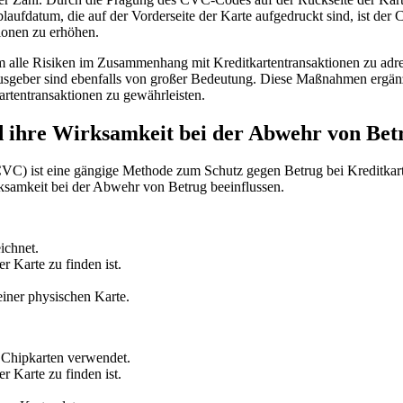
fdatum, die auf ⁤der Vorderseite der ​Karte aufgedruckt sind, ist ⁤der
ionen zu ⁤erhöhen.
m alle Risiken⁤ im Zusammenhang mit ⁣Kreditkartentransaktionen‍ zu adr
ausgeber⁢ sind ⁣ebenfalls von großer⁢ Bedeutung. Diese Maßnahmen ergän
kartentransaktionen zu gewährleisten.
 ihre Wirksamkeit⁤ bei der Abwehr ‌von Bet
C)‍ ist eine gängige Methode zum ‌Schutz gegen Betrug bei Kreditkart
ksamkeit bei‍ der Abwehr von Betrug beeinflussen.
ichnet.
 ‍Karte zu ⁤finden ist.
einer physischen Karte.
 Chipkarten⁢ verwendet.
r Karte zu finden ⁣ist.