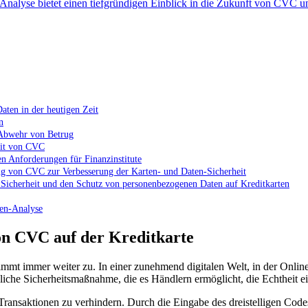
Analyse bietet einen tiefgründigen ⁤Einblick in die ⁤Zukunft von CVC u
ls
aten in der heutigen Zeit
n
 Abwehr ‌von Betrug
enen
keit von CVC
en Anforderungen für Finanzinstitute
g von ⁢CVC zur Verbesserung ​der Karten- und Daten-Sicherheit
 Sicherheit ⁢und den Schutz von personenbezogenen Daten auf Kreditkarten
ten-Analyse
on CVC auf der ​Kreditkarte
t ‌immer⁤ weiter⁣ zu.⁢ In einer zunehmend digitalen⁤ Welt, in ‍der Online
zliche Sicherheitsmaßnahme, die es Händlern ermöglicht, die Echtheit 
saktionen zu verhindern. Durch​ die ​Eingabe des dreistelligen Codes, de