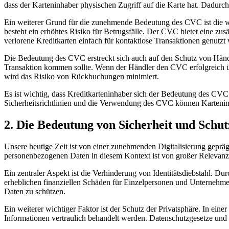
dass der⁣ Karteninhaber physischen Zugriff auf die⁢ Karte hat. Dadurch
Ein weiterer Grund für die ‍zunehmende ⁢Bedeutung des CVC ist die 
besteht ‌ein erhöhtes Risiko ​für ​Betrugsfälle. Der ‍CVC bietet eine z
verlorene Kreditkarten einfach für kontaktlose Transaktionen genutz
Die Bedeutung des‌ CVC ‍erstreckt sich auch auf den Schutz von Händle
Transaktion kommen sollte. Wenn der Händler den CVC erfolgreich⁣ üb
wird das Risiko von⁤ Rückbuchungen minimiert.
Es ⁤ist wichtig, dass⁢ Kreditkarteninhaber sich der Bedeutung des CVC
Sicherheitsrichtlinien‌ und ​die Verwendung ⁤des CVC können Karteninh
2. Die Bedeutung‌ von Sicherheit ​und⁢ Sch
Unsere heutige Zeit‍ ist von einer zunehmenden Digitalisierung geprägt
personenbezogenen Daten in​ diesem Kontext ist ⁢von großer Relevanz u
Ein zentraler Aspekt ist die Verhinderung von Identitätsdiebstahl. Dur
erheblichen finanziellen Schäden für Einzelpersonen ​und Unternehme
Daten ​zu ‍schützen.
Ein​ weiterer wichtiger Faktor⁣ ist der Schutz‌ der Privatsphäre. In ei
Informationen vertraulich behandelt​ werden. Datenschutzgesetze und⁣ 