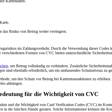
nen Kartendaten.
 Karte.
as Risiko von ‌Betrug ⁢weiter verringern.
trugsrisikos im Zahlungsverkehr. Durch ‍die Verwendung dieser Codes kö
Die ‌verschiedenen Formen von ‌CVC bieten unterschiedliche Sicherheitss
eichen
, um Betrug ⁢vollständig zu verhindern. Zusätzliche Sicherheit
en sind ebenfalls erforderlich, um ein umfassendes Schutzniveau zu‍ ge
hode, ‍um den Schutz vor ⁣Betrug ⁣bei​ Kartentransaktionen zu erhöhen.
kehrs abhängen.
Bedeutung​ für die Wichtigkeit von CVC
dnis und die Wichtigkeit von Card Verification Codes ‍(CVC) im Kontex
n in ⁢die falschen Hände geraten. Solche Informationen können die Kre