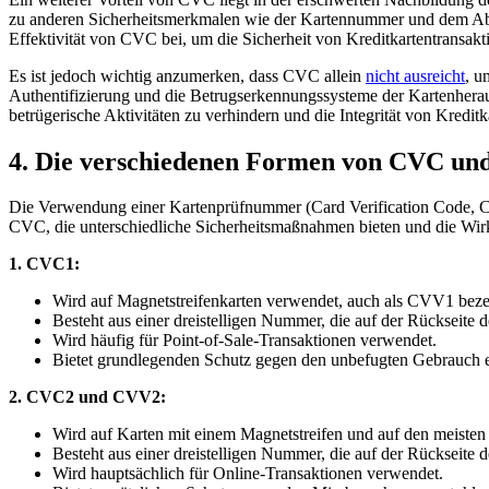
zu ​anderen Sicherheitsmerkmalen wie der ​Kartennummer und‌ dem Ablau
Effektivität von CVC bei,⁣ um die Sicherheit von​ Kreditkartentransakt
Es ist ‌jedoch⁢ wichtig anzumerken, dass CVC ‌allein
nicht ausreicht
, u
Authentifizierung und‌ die⁣ Betrugserkennungssysteme der​ Kartenher
betrügerische ​Aktivitäten⁢ zu verhindern und die Integrität von Kredit
4. Die​ verschiedenen Formen von‍ CVC und
Die Verwendung einer Kartenprüfnummer ‌(Card Verification Code, CV
CVC, die unterschiedliche Sicherheitsmaßnahmen⁤ bieten und die Wir
1. CVC1:
Wird auf Magnetstreifenkarten verwendet,⁤ auch als CVV1 beze
Besteht aus einer dreistelligen Nummer, ⁣die auf ⁤der Rückseite der
Wird häufig für⁤ Point-of-Sale-Transaktionen verwendet.
Bietet ‌grundlegenden Schutz gegen ‍den unbefugten ​Gebrauch 
2. CVC2 ​und CVV2:
Wird auf Karten mit einem Magnetstreifen und auf den‌ meisten‍
Besteht aus einer ​dreistelligen Nummer,‍ die auf der Rückseite de
Wird hauptsächlich für ​Online-Transaktionen verwendet.