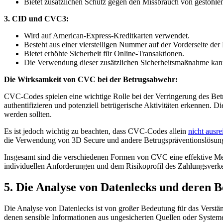
Bietet zusätzlichen Schutz ‌gegen den Missbrauch von gestohle
3. CID und CVC3:
Wird auf ‍American-Express-Kreditkarten verwendet.
Besteht aus einer vierstelligen Nummer auf ‍der⁢ Vorderseite‌ der
Bietet erhöhte Sicherheit ​für‌ Online-Transaktionen.
Die Verwendung dieser zusätzlichen Sicherheitsmaßnahme kann d
Die Wirksamkeit von CVC bei der⁢ Betrugsabwehr:
CVC-Codes spielen eine ⁢wichtige Rolle bei​ der Verringerung des Be
authentifizieren ‍und potenziell betrügerische Aktivitäten erkennen. 
werden sollten.
Es ist jedoch ​wichtig zu ​beachten, dass CVC-Codes allein‌
nicht ausr
die ​Verwendung‌ von 3D Secure⁣ und andere Betrugspräventionslösung
Insgesamt sind die verschiedenen Formen von‍ CVC ⁣eine effektive Met
individuellen ⁣Anforderungen‌ und dem Risikoprofil ‌des‍ Zahlungsver
5. Die ⁤Analyse von Datenlecks und⁣ deren 
Die Analyse von Datenlecks ist von großer Bedeutung für das⁤ Verstän
denen sensible Informationen aus ungesicherten Quellen oder Systeme