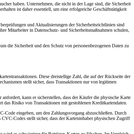
her‍ haben. Unternehmen, die nicht in der Lage sind,⁣ die Sicherheit
alten​ ist daher essentiell, um eine ⁣erfolgreiche Geschäftstätigkeit‌
rprüfungen ‌und⁢ Aktualisierungen der Sicherheitsrichtlinien sind
hre Mitarbeiter in‍ Datenschutz- und Sicherheitsmaßnahmen​ schulen,
,⁢ um die Sicherheit und den Schutz von personenbezogenen Daten zu⁤
tentransaktionen. ​Diese dreistellige ⁢Zahl, die auf der ⁤Rückseite der⁤
hanismen stellt sicher, dass‌ Transaktionen nur von‍ legitimen
rdert, kann ⁢er​ sicherstellen, dass ⁤der​ Käufer die physische Karte
t das ⁤Risiko von⁢ Transaktionen​ mit ⁤gestohlenen ‌Kreditkartendaten.
 CVC-Code eingeben, um den Zahlungsvorgang abzuschließen. Durch
CVC-Codes stellt sicher, dass der Karteninhaber physischen Zugriff ​
wird ⁤es⁣ schwieriger für Betrüger, Karten zu fälschen. Im Vergleich