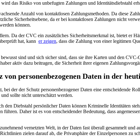
⁣ wird das Risiko ⁣von⁣ unbefugten Zahlungen und Identitätsdiebstahl erh
wachsende Anzahl‌ von kontaktlosen ⁣Zahlungsmethoden. Da diese Zahl
usätzliche​ Sicherheitsebene, da er bei kontaktlosen⁢ Zahlungen nicht ver
t werden können.
rn. Da der CVC ein zusätzliches Sicherheitsmerkmal ist, bietet er Händl
erprüft hat, kann ‌
er zeigen
, dass die Zahlung ​von einer legitimen Qu
‌ bewusst ​sind und sich sicher​ sind, ⁣dass sie ihre Karten und den CV
aber ⁢aktiv dazu beitragen, ⁤die ‌Sicherheit ihrer eigenen Zahlungsvorg
utz von personenbezogenen Daten in der heut
, ​bei ⁤der der⁢ Schutz personenbezogener Daten eine entscheidende Rolle
nd ⁣sollte nicht⁢ unterschätzt werden.
ch den Diebstahl persönlicher Daten können⁢ Kriminelle Identitäten⁢ ste
n führen. Daher ist es⁢ von entscheidender⁣ Bedeutung, dass ⁤angemes
ner zunehmend vernetzten Welt, in der Daten fast überall gesammelt und a
Richtlinien ​zielen darauf ab, die Privatsphäre der Einzelpersonen zu sc