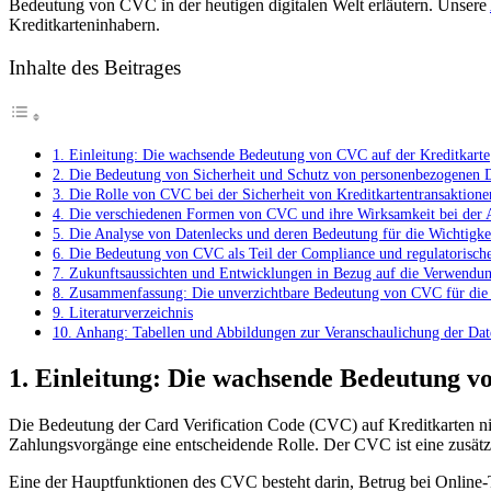
⁢Bedeutung von CVC in‍ der heutigen digitalen Welt erläutern. Unsere‌
der
Kreditkarteninhabern.
Kreditkarte:
Eine
Analyse
Inhalte des Beitrages
des
Zusammenspie
von
Sicherheit
1. Einleitung:⁣ Die wachsende Bedeutung​ von CVC auf der ​Kreditkarte
und
2. Die Bedeutung‌ von Sicherheit ​und⁢ Schutz von personenbezogenen D
Schutz
3. Die ⁣Rolle von CVC bei der Sicherheit von Kreditkartentransaktione
von
4. Die​ verschiedenen Formen von‍ CVC und ihre Wirksamkeit⁤ bei der
personenbezog
5. Die ⁤Analyse von Datenlecks und⁣ deren Bedeutung​ für die Wichtig
Daten
6. ‍Die Bedeutung von CVC als Teil der Compliance⁤ und regulatorisch
7. Zukunftsaussichten‌ und Entwicklungen in Bezug auf die Verwendun
8. Zusammenfassung: ‌Die unverzichtbare‌ Bedeutung ⁣von CVC⁤ für die
9. Literaturverzeichnis
10. Anhang: Tabellen⁢ und Abbildungen zur Veranschaulichung der Da
1. Einleitung:⁣ Die wachsende Bedeutung​ v
Die Bedeutung der⁤ Card ‍Verification Code (CVC) ⁤auf Kreditkarten nimm
Zahlungsvorgänge eine entscheidende Rolle. ‍Der CVC ​ist eine ⁢zusät
Eine der Hauptfunktionen des CVC besteht darin, Betrug bei Online-Tran