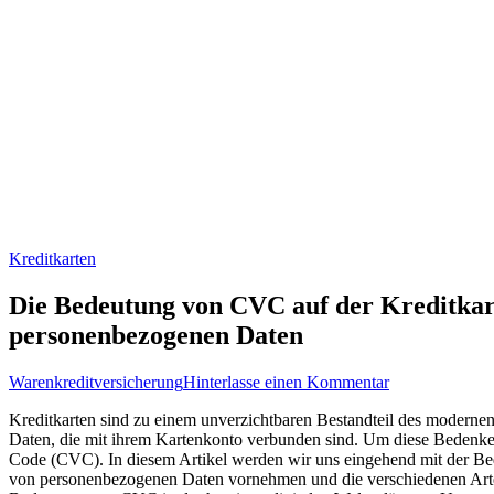
Kreditkarten
Die Bedeutung von CVC auf der Kreditkart
personenbezogenen Daten
zu
Warenkreditversicherung
Hinterlasse einen Kommentar
Die
Kreditkarten ⁤sind zu einem unverzichtbaren Bestandteil‌ des modernen
Bedeutung
‍Daten, die mit ihrem Kartenkonto verbunden sind. ⁤Um⁤ diese Bedenke
von
Code ⁢(CVC). In ​diesem Artikel werden ⁤wir uns eingehend mit der 
CVC
⁤von⁤ personenbezogenen Daten vornehmen und die verschiedenen Arte
auf