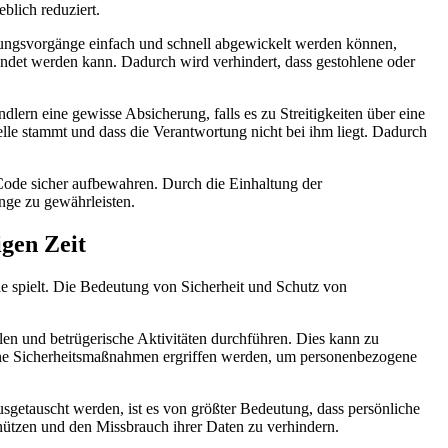
eblich reduziert.
ungsvorgänge⁤ einfach und schnell abgewickelt werden können,
wendet werden kann. Dadurch wird verhindert,⁤ dass gestohlene oder ​
ern eine gewisse Absicherung, falls‌ es zu Streitigkeiten ⁤über eine
elle stammt und​ dass die Verantwortung nicht bei ihm liegt. Dadurch
C-Code sicher aufbewahren. Durch ⁢die Einhaltung der
änge zu gewährleisten.
igen Zeit
‍ spielt. ⁤Die Bedeutung von Sicherheit und ​Schutz von‌
hlen und betrügerische‌ Aktivitäten durchführen. Dies kann zu
sene Sicherheitsmaßnahmen ergriffen ​werden, um personenbezogene
usgetauscht werden, ist es von ‍größter Bedeutung, ⁣dass persönliche⁤
hützen ⁢und⁢ den Missbrauch ihrer Daten zu verhindern.