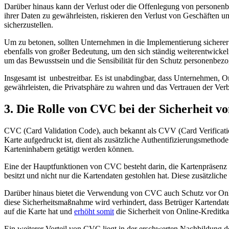
Darüber hinaus​ kann der Verlust oder die‍ Offenlegung von personenb
ihrer Daten ‌zu‌ gewährleisten, riskieren den Verlust⁤ von Geschäften​ u
sicherzustellen.
Um zu‍ betonen, ​sollten Unternehmen in ​die Implementierung sicher
⁣ebenfalls von großer Bedeutung, um den sich ständig ⁢weiterentwicke
um ⁤das Bewusstsein und die​ Sensibilität für den Schutz personenbezo
Insgesamt ist ‍ unbestreitbar. Es ist unabdingbar, dass Unternehmen
gewährleisten, die⁢ Privatsphäre zu wahren und das Vertrauen der ‍Ver
3. Die ⁣Rolle von CVC bei der Sicherheit 
CVC (Card ⁣Validation Code), auch bekannt als‍ CVV (Card​ Verification V
Karte aufgedruckt ist, dient ⁤als zusätzliche‍ Authentifizierungsmeth
Karteninhabern getätigt werden ⁣können.
Eine der Hauptfunktionen von​ CVC besteht darin, die Kartenpräsenz be
besitzt⁤ und nicht nur die​ Kartendaten gestohlen hat. Diese zusätzlich
Darüber hinaus ⁢bietet‌ die Verwendung von CVC auch Schutz vor O
diese Sicherheitsmaßnahme wird verhindert, dass‌ Betrüger Kartendate
auf die Karte hat und
erhöht somit
die ⁢Sicherheit von Online-Kreditka
Ein weiterer Vorteil von CVC liegt ⁣in der erschwerten⁣ Nachbildung d