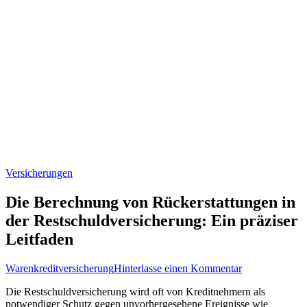
Versicherungen
Die Berechnung von Rückerstattungen in
der Restschuldversicherung: Ein präziser
Leitfaden
zu
Warenkreditversicherung
Hinterlasse einen Kommentar
Die
Die ⁢Restschuldversicherung ​wird oft von Kreditnehmern als
Berechnung
notwendiger Schutz gegen unvorhergesehene Ereignisse wie
von