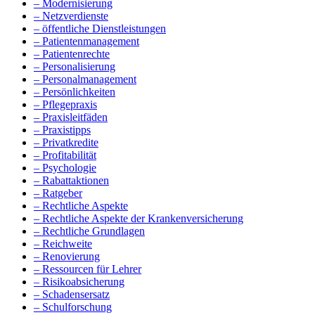
– Modernisierung
– Netzverdienste
– öffentliche Dienstleistungen
– Patientenmanagement
– Patientenrechte
– Personalisierung
– Personalmanagement
– Persönlichkeiten
– Pflegepraxis
– Praxisleitfäden
– Praxistipps
– Privatkredite
– Profitabilität
– Psychologie
– Rabattaktionen
– Ratgeber
– Rechtliche Aspekte
– Rechtliche Aspekte der Krankenversicherung
– Rechtliche Grundlagen
– Reichweite
– Renovierung
– Ressourcen für Lehrer
– Risikoabsicherung
– Schadensersatz
– Schulforschung