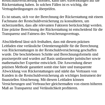
Restschuldversicherung ​storniert, kann⁤ dies Auswirkungen auf die
Rückerstattung haben. In⁣ solchen Fällen ​ist es wichtig, ⁢die
Vertragsbedingungen​ zu überprüfen.
Es​ ist‍ ratsam, sich vor der Berechnung der Rückerstattung ⁣mit einem
Fachmann der Restschuldversicherung‌ zu konsultieren, um
sicherzustellen, dass alle ⁣relevanten Faktoren berücksichtigt werden.
Eine präzise Berechnung der‌ Rückerstattung ist entscheidend für die
Transparenz und ‍Fairness des⁣ Versicherungsvertrags.
Abschließend lässt‌ sich festhalten, ​dass ⁤mit diesem präzisen
Leitfaden eine verlässliche Orientierungshilfe ‍für die ⁣Berechnung
von Rückerstattungen in der Restschuldversicherung⁣ geschaffen
wurde. ‌Die beschriebenen Schritte ‍und ⁢Berechnungsformeln sind
praxiserprobt und wurden auf Basis umfassender juristischer ‍sowie
mathematischer Expertise ⁣entwickelt. Die Anwendung dieser
präzisen ⁤Methode ⁤garantiert somit⁣ eine faire und ‍transparente ​
Abwicklung von ⁢Rückerstattungen und ⁤stärkt das Vertrauen⁣ von
Kunden in⁢ die Restschuldversicherung als wichtiges Instrument der
finanziellen‍ Absicherung. Mit diesem Leitfaden können
Versicherungen und⁢ Verbraucher gleichermaßen⁢ von ⁢einem höheren
Maß an Transparenz und Verlässlichkeit profitieren.