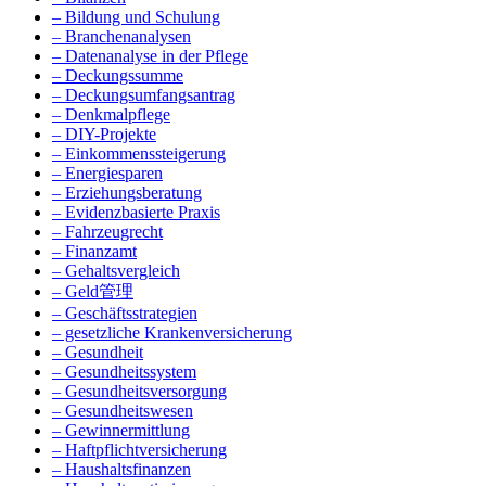
– Bildung und Schulung
– Branchenanalysen
– Datenanalyse in der Pflege
– Deckungssumme
– Deckungsumfangsantrag
– Denkmalpflege
– DIY-Projekte
– Einkommenssteigerung
– Energiesparen
– Erziehungsberatung
– Evidenzbasierte Praxis
– Fahrzeugrecht
– Finanzamt
– Gehaltsvergleich
– Geld管理
– Geschäftsstrategien
– gesetzliche Krankenversicherung
– Gesundheit
– Gesundheitssystem
– Gesundheitsversorgung
– Gesundheitswesen
– Gewinnermittlung
– Haftpflichtversicherung
– Haushaltsfinanzen