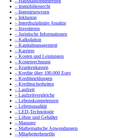
– Haushaltsoptimierung
– Immobilienrecht
– Ingenieurwesen
– Inklusion
– Interdisziplinäre Ansätze
– Investieren
– Juristische Informationen
– Kalkulation
– Kapitalmanagement
– Karriere
– Kosten und Leistungen
– Kostenrechnung
– Krankenkassen
– Kredite über 100.000 Euro
– Kreditmeldungen
– Kreditsicherheiten
– Laufzeit
– Laufzeitvergleiche
– Lebenskompetenzen
– Lebensqualität
– LED-Technologie
– Löhne und Gehälter
– Manager
– Mathematische Anwendungen
– Mitarbeiterbenefits