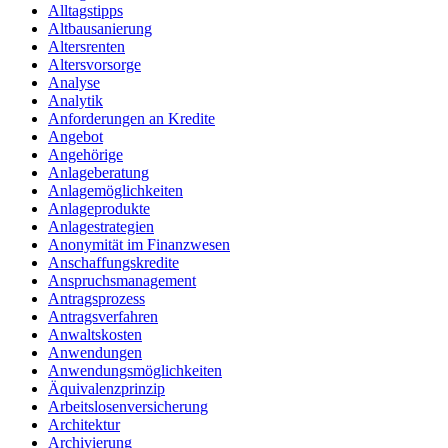
Alltagstipps
Altbausanierung
Altersrenten
Altersvorsorge
Analyse
Analytik
Anforderungen an Kredite
Angebot
Angehörige
Anlageberatung
Anlagemöglichkeiten
Anlageprodukte
Anlagestrategien
Anonymität im Finanzwesen
Anschaffungskredite
Anspruchsmanagement
Antragsprozess
Antragsverfahren
Anwaltskosten
Anwendungen
Anwendungsmöglichkeiten
Äquivalenzprinzip
Arbeitslosenversicherung
Architektur
Archivierung