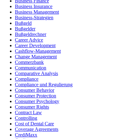
Business Finance
Business Insurance
Business Management
Business-Strategien
Bußgeld
Bußgelder
Bußgeldrechner
Career Advice
Career Development
Cashflow-Management
Change Management
Commerzbank
Communication
Comparative Analysis
Compliance
Compliance und Regulierung
Consumer Behavior
Consumer Protection
Consumer Psychology
Consumer Rights
Contract Law
Controlling
Cost of Dental Care
Coverage Agreements
CrediMaxx