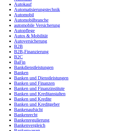
Autokauf
Automatisierungstechnik
Automobil
Automobilbranche
automobile Versicherung
Autopflege
Autos & Mobilität
Autoversicherung
B2B
B2B-Finanzierung
B2C
BaFin
Bankdienstleistungen
Banken
Banken und Dienstleistungen
Banken und Finanzen
Banken und Finanzinstitute
Banken und Kreditanstalten
Banken und Kredite
Banken und Kreditgeber
Bankenaufsicht
Bankenrecht
Bankenregulierung
Bankenvergleich
Bankenwesen