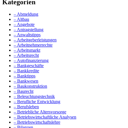
Kategorien
– Abmeldung
– Altbau
– Angebote
– Antragstellung
– Anwaltstipps
– Arbeitgeberleistungen
– Arbeitnehmerrechte
– Arbeitsmarkt
– Arbeitsrecht
– Autofinanzierung
– Bankgeschäfte
– Bankkredite
– Banktipps
– Bankwesen
– Baukonstruktion
– Baurecht
– Beleuchtungstechnik
– Berufliche Entwicklung
– Berufsleben
– Betriebliche Altersvorsorge
– Betriebswirtschaftliche Analysen
– Betriebswirtschaftslehre
– Bilanzen