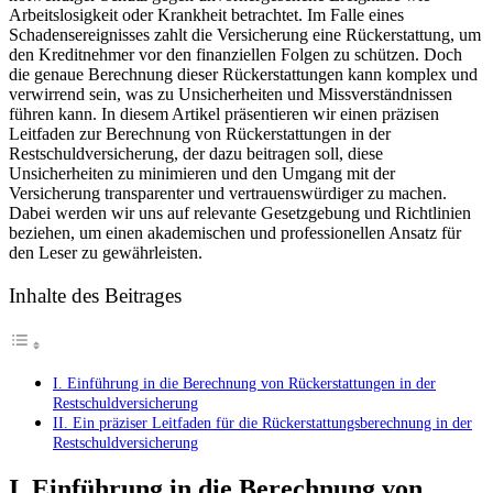
‌Arbeitslosigkeit oder Krankheit betrachtet. ‍Im Falle eines
Rückerstattun
Schadensereignisses zahlt die ⁣Versicherung​ eine Rückerstattung, um
in
den Kreditnehmer vor den finanziellen Folgen zu schützen. ‍Doch⁢
der
die genaue Berechnung ⁢dieser Rückerstattungen kann komplex ‍und
Restschuldvers
verwirrend⁤ sein, was zu Unsicherheiten und ⁢Missverständnissen
Ein
führen kann. In diesem⁤ Artikel ⁣präsentieren wir einen präzisen
präziser
Leitfaden zur Berechnung⁣ von Rückerstattungen‌ in der
Leitfaden
Restschuldversicherung, der dazu beitragen soll, diese
Unsicherheiten‍ zu minimieren und den Umgang mit der
Versicherung transparenter ⁤und vertrauenswürdiger⁤ zu machen.
Dabei werden wir uns auf relevante Gesetzgebung und⁤ Richtlinien⁣
beziehen, um ‍einen akademischen ‌und‍ professionellen ⁢Ansatz‌ für
den Leser​ zu‍ gewährleisten.
Inhalte des Beitrages
I. Einführung in die⁣ Berechnung von⁤ Rückerstattungen in der
Restschuldversicherung
II.‌ Ein⁤ präziser⁢ Leitfaden für die Rückerstattungsberechnung in der
Restschuldversicherung
I. Einführung in die⁣ Berechnung von⁤