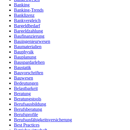
Banking
Banking-Trends
Banklizenz
Bankvergleich
Bargeldbedarf
Bargeldzahlung
Baufinanzierung
Bauingenieurwesen
Baumaterialien
Bauphysik
Bauplanung
Bauspardarlehen
Baustatik
Bauvorschriften
Bauwesen
Bedeutungen
Belastbarkeit
Beratung
Beratungstools
Berufsausbildung
Berufsberatung
Berufsprofile
Berufsunfähigkeitsversicherung
Best Practices