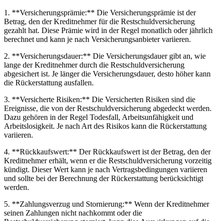
1. **Versicherungsprämie:** ‌Die‌ Versicherungsprämie ist‌ der
Betrag, den der​ Kreditnehmer für die⁤ Restschuldversicherung
gezahlt hat. Diese Prämie wird in der Regel monatlich ⁤oder jährlich⁢
berechnet ⁣und kann je nach‍ Versicherungsanbieter variieren.
2. **Versicherungsdauer:** Die ​Versicherungsdauer gibt ⁢an, wie
lange ⁤der Kreditnehmer durch die Restschuldversicherung
abgesichert ist.⁢ Je⁢ länger die Versicherungsdauer, ⁢desto höher kann
die⁤ Rückerstattung ausfallen.
3. ⁢**Versicherte‌ Risiken:** Die ⁣Versicherten‌ Risiken sind die⁢
Ereignisse, die von der Restschuldversicherung abgedeckt werden.
Dazu ‌gehören in der Regel ⁣Todesfall, Arbeitsunfähigkeit und
Arbeitslosigkeit. Je nach Art des Risikos kann die ‌Rückerstattung
variieren.
4. **Rückkaufswert:** Der Rückkaufswert ist der Betrag,⁣ den der
Kreditnehmer erhält, wenn ⁤er ⁤die‌ Restschuldversicherung⁢ vorzeitig⁤
kündigt. Dieser Wert kann je nach Vertragsbedingungen variieren
und sollte bei ⁢der‌ Berechnung⁣ der Rückerstattung berücksichtigt⁤
werden.
5. **Zahlungsverzug und Stornierung:**⁤ Wenn ‌der Kreditnehmer
seinen Zahlungen ⁢nicht nachkommt oder die