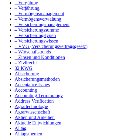
– Vergütung
– Verjährung
– Vermögensmanagement
– Vermögensverwaltung
– Versicherungsmanagement
– Versicherungssumme
– Versicherungstypen
– Versicherungswissen
– VVG (Versicherungsvertragsgesetz)
– Wirtschaftstrends
– Zinsen und Konditionen
– Zivilrecht
32 KWG
Absicherung
Absicherungsmethoden
Acceptance Issues
Accounting
Accounting Terminology
Address Verification
Agrartechnologie
Agrarwissenschaft
Aktien und Anleihen
Aktuelle Entwicklungen
Alltag
Alltagsthemen