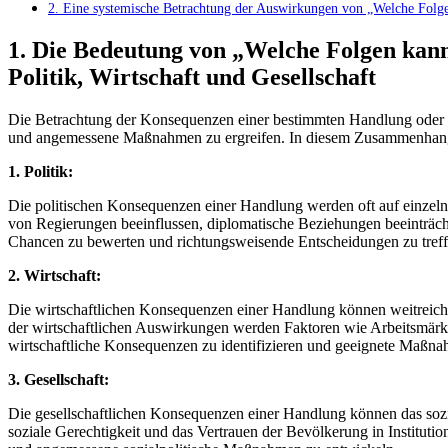
2.⁢ Eine systemische Betrachtung der Auswirkungen von „Welche Folgen
auf
Politik,
1. Die Bedeutung von „Welche Folgen kann
Wirtschaft
und
Politik, ⁣Wirtschaft und ​Gesellschaft
Gesellschaft
Die Betrachtung‌ der Konsequenzen einer bestimmten Handlung oder ei
und angemessene Maßnahmen zu ergreifen. In diesem Zusammenhang‌ 
1. Politik:
Die‍ politischen Konsequenzen einer Handlung werden‌ oft auf einzeln
von Regierungen beeinflussen, ⁤diplomatische Beziehungen beeinträch
Chancen zu bewerten und richtungsweisende Entscheidungen zu treff
2. ​Wirtschaft:
Die wirtschaftlichen Konsequenzen einer Handlung können weitreichen
der wirtschaftlichen Auswirkungen werden⁤ Faktoren wie Arbeitsmärkte,
wirtschaftliche Konsequenzen ⁣zu identifizieren und geeignete Maßnah
3. Gesellschaft:
Die gesellschaftlichen Konsequenzen einer Handlung können das sozia
soziale Gerechtigkeit und das Vertrauen der Bevölkerung in Institutio