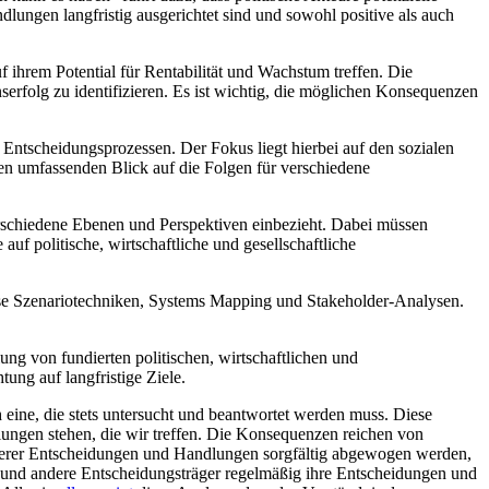
ngen langfristig ‌ausgerichtet sind und sowohl positive als auch
f ihrem Potential für ⁤Rentabilität und Wachstum treffen. Die
serfolg ⁢zu identifizieren. Es ist wichtig, die möglichen Konsequenzen
Entscheidungsprozessen. Der Fokus ⁢liegt hierbei auf ⁢den sozialen
n⁢ umfassenden Blick auf die Folgen ‍für verschiedene
erschiedene Ebenen und Perspektiven einbezieht. Dabei müssen
uf politische, wirtschaftliche und gesellschaftliche
ise Szenariotechniken, ⁣Systems Mapping und Stakeholder-Analysen.
ung von fundierten politischen, wirtschaftlichen und
ng auf langfristige‌ Ziele.
 eine, die stets untersucht und ⁤beantwortet werden muss. ⁤Diese
ngen stehen, die wir​ treffen.⁤ Die⁤ Konsequenzen reichen von
 unserer ⁢Entscheidungen und Handlungen sorgfältig abgewogen werden,
r und andere Entscheidungsträger‌ regelmäßig ihre Entscheidungen und