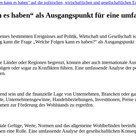
 kann es haben“ auf die politischen, wirtschaftlichen und gesellschaftlichen E
 ⁣es haben“ als ​Ausgangspunkt für eine um
nes bestimmten‌ Ereignisses auf Politik, Wirtschaft und Gesellschaft 
kann die Frage „Welche Folgen kann es haben?“ als Ausgangspunkt für
e Länder oder Regionen begrenzt, ⁤können aber auch internationale Aus
tigen oder sogar zu Konflikten ​führen. Eine umfassende Analyse der p
en.
d sein und die ‌finanzielle Lage von Unternehmen,​ Branchen ‌oder ga
 ‌Unternehmensgewinne, Handelsbeziehungen, ⁢Investitionen, Preise und 
men zur ​Förderung des Wohlstands ⁣zu ergreifen.
le Gefüge, ⁣Werte, ⁢Normen und das allgemeine Wohlbefinden beeinflus
nen eine Rolle. Eine umfassende Analyse der‌ gesellschaftlichen Konsequ