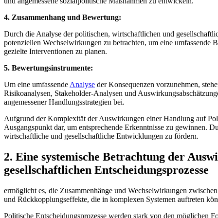
und angemessene sozialpolitische Maßnahmen zu entwickeln.
4.⁤ Zusammenhang und Bewertung:
Durch ‍die Analyse der ⁢politischen, wirtschaftlichen und gesellsch
potenziellen Wechselwirkungen zu betrachten, um eine umfassende Bew
gezielte Interventionen zu planen.
5. Bewertungsinstrumente:
Um eine umfassende
Analyse
der Konsequenzen vorzunehmen,⁤ stehen
Risikoanalysen, Stakeholder-Analysen und Auswirkungsabschätzungen. 
angemessener Handlungsstrategien bei.
Aufgrund der Komplexität der Auswirkungen einer Handlung auf Politik
Ausgangspunkt dar, um ⁢entsprechende Erkenntnisse zu gewinnen. Durc
wirtschaftliche und gesellschaftliche Entwicklungen zu fördern.
2.⁢ Eine systemische Betrachtung der Ausw
gesellschaftlichen Entscheidungsprozesse
ermöglicht es, die Zusammenhänge und Wechselwirkungen zwischen versc
und Rückkopplungseffekte,⁢ die in komplexen Systemen auftreten kö
Politische‌ Entscheidungsprozesse werden⁣ stark ‌von den‌ möglichen F