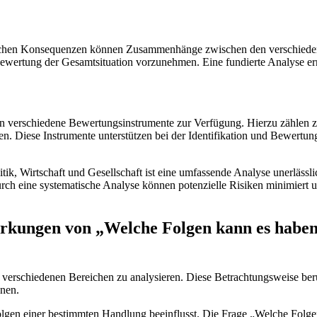
aftlichen Konsequenzen können Zusammenhänge zwischen den verschiedene
ertung ⁢der Gesamtsituation ⁢vorzunehmen. Eine ⁣fundierte Analyse ⁤er
 verschiedene ‌Bewertungsinstrumente zur Verfügung. ⁣Hierzu zählen
Diese Instrumente unterstützen bei‌ der Identifikation und​ Bewertun
, Wirtschaft und Gesellschaft ist eine umfassende Analyse ‍unerlässli
h eine systematische Analyse können potenzielle ⁢Risiken minimiert⁣ u
irkungen von „Welche Folgen kann es haben“ 
hiedenen Bereichen ⁢zu analysieren.​ Diese Betrachtungsweise ⁤berücks
nnen.
olgen⁢ einer bestimmten Handlung beeinflusst. Die Frage „Welche Folgen k