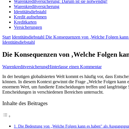
Warenkreditversicherung: Darum ist sie notwendig!
Warenkreditversicherung
Identitätsdiebstahl
Kredit aufnehmen
Kreditkarten
Versicherungen
Start
Identitätsdiebstahl
Die Konsequenzen von ‚Welche Folgen kann es
Identitätsdiebstahl
Die Konsequenzen von ‚Welche Folgen kann
zu
Warenkreditversicherung
Hinterlasse einen Kommentar
Die
In der heutigen globalisierten Welt kommt es häufig vor, dass Entsch
Konsequenzen
können. In​ diesem Kontext gewinnt ⁣die Frage „Welche Folgen kann e
von
‍enormem Wert, um fundierte Entscheidungen treffen ‍und langfristige
‚Welche
Entscheidungen in verschiedenen‌ Bereichen‍ untersucht.
Folgen
kann
es
Inhalte des Beitrages
haben‘:
Eine
Analyse
der
1. Die Bedeutung von „Welche Folgen kann ⁣es haben“ als ​Ausgangspunk
Auswirkungen