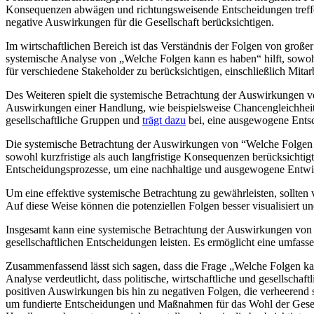
Konsequenzen abwägen und richtungsweisende⁣ Entscheidungen treffen 
negative ⁢Auswirkungen für die Gesellschaft berücksichtigen.
Im⁣ wirtschaftlichen Bereich ist das ‌Verständnis der​ Folgen‌ von ⁣gr
systemische Analyse von „Welche Folgen ​kann‍ es haben“ hilft, ⁢sowoh
für ⁣verschiedene Stakeholder⁤ zu berücksichtigen, einschließlich Mita
Des Weiteren spielt die systemische Betrachtung der Auswirkungen von
‌Auswirkungen einer Handlung, wie beispielsweise Chancengleichheit,
gesellschaftliche Gruppen und
trägt dazu
​bei, eine ausgewogene Entsc
Die systemische Betrachtung der Auswirkungen von ‍“Welche Folgen k
sowohl kurzfristige als auch langfristige Konsequenzen berücksichtigt
Entscheidungsprozesse, um eine nachhaltige und ‍ausgewogene Entwi
Um eine effektive⁤ systemische Betrachtung zu gewährleisten, sollt
Auf diese Weise können ⁤die potenziellen Folgen besser visualisiert u
Insgesamt kann eine​ systemische Betrachtung​ der Auswirkungen von „
gesellschaftlichen Entscheidungen leisten. Es ermöglicht⁢ eine umfas
Zusammenfassend ​lässt sich sagen, dass die Frage „Welche Folgen kann 
Analyse verdeutlicht, dass politische, wirtschaftliche und gesellsch
positiven Auswirkungen bis ‌hin zu negativen Folgen, die verheerend 
um fundierte Entscheidungen und Maßnahmen für das⁢ Wohl der Gesellsc