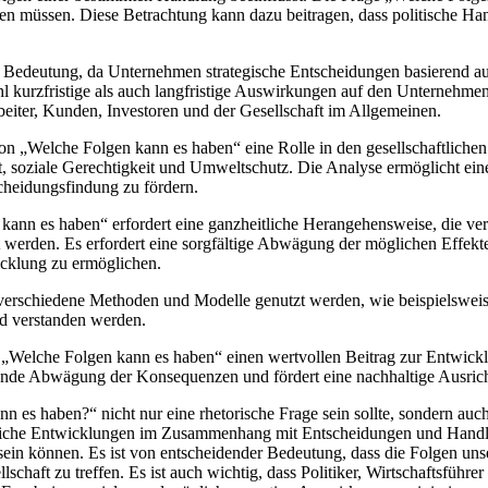
müssen. Diese Betrachtung kann dazu beitragen, dass politische Handlu
oßer​ Bedeutung, da Unternehmen strategische Entscheidungen basierend ⁢au
l kurzfristige als auch langfristige Auswirkungen auf den⁣ Unternehmen
rbeiter, Kunden, Investoren und der ⁤Gesellschaft im Allgemeinen.
 „Welche Folgen kann es ‌haben“ eine​ Rolle in den gesellschaftlichen 
 soziale‍ Gerechtigkeit und Umweltschutz. Die Analyse ermöglicht eine
heidungsfindung⁢ zu ⁣fördern.
ann es haben“ erfordert eine ganzheitliche Herangehensweise,⁢ die ‌v
 werden. Es erfordert eine sorgfältige Abwägung der möglichen ⁣Effekte a
cklung⁢ zu ermöglichen.
en verschiedene Methoden und Modelle genutzt werden, wie beispielswe
nd verstanden ​werden.
Welche Folgen ‌kann‍ es​ haben“ einen wertvollen Beitrag‌ zur Entwickl
sende Abwägung der Konsequenzen und fördert eine nachhaltige Ausrichtu
es haben?“ nicht nur eine⁤ rhetorische‌ Frage sein sollte, sondern​ auch
aftliche Entwicklungen ⁤im Zusammenhang mit Entscheidungen und Handlu
sein ‍können.‌ Es ist‍ von entscheidender Bedeutung, dass die Folgen‌
haft zu treffen. Es ist auch wichtig, dass Politiker, Wirtschaftsführe