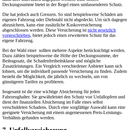
Deckungssumme bietet in der Regel einen umfassenderen Schutz.
Die hat jedoch​ auch Grenzen. So ‌sind beispielsweise Schäden am
eigenen Fahrzeug oder Diebstahl nicht abgedeckt. Um sich dagegen
​abzusichern, kann ​eine zusätzliche Kaskoversicherung
‌abgeschlossen werden. ‍Diese Versicherung ist
nicht gesetzlich
vorgeschrieben
, bietet jedoch einen ⁤erweiterten Schutz für das
eigene Fahrzeug.
Bei der‌ Wahl einer ‍ sollten ⁣mehrere Aspekte⁢ berücksichtigt werden.
Dazu zählen beispielsweise die⁤ Höhe der Deckungssumme, der
Beitragssatz,‍ die Schadenfreiheitsklasse und mögliche
⁢Zusatzleistungen. Ein Vergleich verschiedener Anbieter kann sich
lohnen,⁣ um die individuell passende ‌Versicherung⁤ zu finden. Zudem
besteht ​die Möglichkeit, die jährlich zu wechseln, um von
günstigeren⁣ Tarifen ‌zu profitieren.
Insgesamt ist⁤ die eine wichtige Absicherung für jeden
‌Fahrzeughalter. Sie gewährleistet ‌den Schutz von⁤ Unfallopfern ⁣und
dient ⁤der finanziellen Absicherung im Falle eines selbst
verschuldeten Schadens. Durch eine sorgfältige Auswahl kann eine
geeignete Versicherung‌ mit einem‍ angemessenen Preis-Leistungs-
Verhältnis gefunden werden.
7. Unfallversicherung