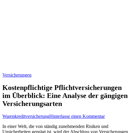
Versicherungen
Kostenpflichtige Pflichtversicherungen
im Überblick: Eine Analyse der gängigen
Versicherungsarten
zu
Warenkreditversicherung
Hinterlasse einen Kommentar
Kostenpflichti
In‌ einer Welt, die von ständig zunehmenden Risiken und
Pflichtversich
Unsicherheiten geprägt‍ ist, ⁣wird⁢ der ‍Abschluss von Versicherungen
im