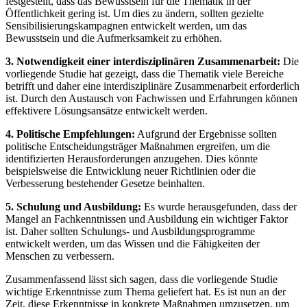
festgestellt, dass ‍das Bewusstsein⁤ für die‌ Thematik in der
Öffentlichkeit gering ist. Um dies zu ändern, sollten gezielte
Sensibilisierungskampagnen entwickelt ‌werden, um das
Bewusstsein und die Aufmerksamkeit zu erhöhen.
3. Notwendigkeit einer interdisziplinären ‌Zusammenarbeit:
Die
vorliegende ⁣Studie hat gezeigt, ‍dass die Thematik viele Bereiche
betrifft und ⁣daher eine interdisziplinäre Zusammenarbeit‍ erforderlich
ist. ‍Durch den Austausch von Fachwissen‌ und Erfahrungen können
effektivere ​Lösungsansätze entwickelt werden.
4. Politische Empfehlungen:
Aufgrund der ⁢Ergebnisse sollten⁣
politische Entscheidungsträger Maßnahmen ergreifen,​ um die
identifizierten Herausforderungen anzugehen. Dies könnte
‌beispielsweise die Entwicklung neuer Richtlinien oder ‍die
Verbesserung ‌bestehender Gesetze beinhalten.
5. Schulung und Ausbildung:
Es‍ wurde herausgefunden,​ dass der
Mangel an ‌Fachkenntnissen und Ausbildung ein⁤ wichtiger Faktor
ist. Daher sollten Schulungs- und Ausbildungsprogramme‌
entwickelt werden, um das Wissen und die ⁢Fähigkeiten der
⁢Menschen zu verbessern.
Zusammenfassend lässt⁢ sich sagen, dass ⁣die vorliegende Studie
wichtige Erkenntnisse zum Thema geliefert hat. ​Es ist nun ⁤an der
Zeit, diese Erkenntnisse in konkrete Maßnahmen umzusetzen, um