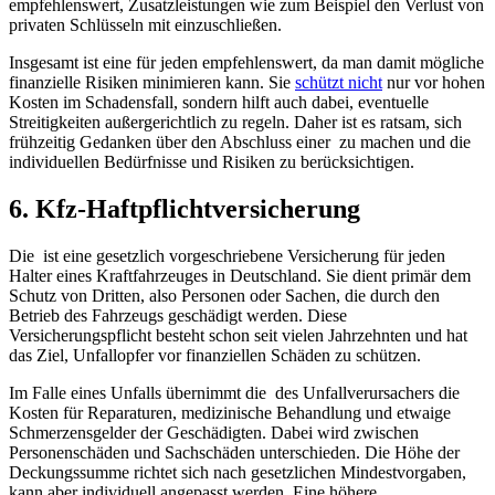
empfehlenswert, Zusatzleistungen wie zum Beispiel ‍den Verlust von‍
privaten​ Schlüsseln mit‌ einzuschließen.
Insgesamt ist​ eine‌ für jeden empfehlenswert, da ⁤man damit mögliche
finanzielle Risiken ‍minimieren kann. ⁢Sie
schützt nicht
nur ​vor hohen
Kosten im Schadensfall, sondern⁤ hilft auch dabei, eventuelle
Streitigkeiten außergerichtlich zu regeln. Daher ist es ratsam, sich
frühzeitig Gedanken über ⁣den Abschluss einer ⁤ zu machen und die
individuellen⁢ Bedürfnisse⁢ und Risiken‍ zu berücksichtigen.
6. Kfz-Haftpflichtversicherung
Die ‍ ist ⁢eine gesetzlich vorgeschriebene Versicherung für⁢ jeden
Halter eines​ Kraftfahrzeuges in Deutschland. Sie dient primär dem​
Schutz von Dritten, also Personen oder ⁣Sachen, die durch den
Betrieb des Fahrzeugs geschädigt ​werden. Diese‍
Versicherungspflicht besteht schon seit vielen Jahrzehnten und hat
das Ziel, Unfallopfer vor finanziellen Schäden⁤ zu schützen.
Im Falle eines Unfalls übernimmt‍ die ⁢ ⁣des Unfallverursachers die⁤
Kosten für Reparaturen, medizinische ​Behandlung und etwaige
Schmerzensgelder der Geschädigten.‍ Dabei wird zwischen
Personenschäden und Sachschäden unterschieden. Die Höhe der
Deckungssumme richtet sich nach gesetzlichen Mindestvorgaben,⁤
kann aber individuell ‌angepasst werden. Eine höhere