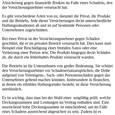
Absicherung gegen ​finanzielle Risiken im ⁢Falle eines Schadens, den
⁣der Versicherungsnehmer verursacht hat.
Es gibt verschiedene Arten von en, darunter die Privat,‌ die Produkt
und die Betriebs. Jede dieser Versicherungen deckt unterschiedliche
Haftungssituationen ab und ist auf bestimmte⁤ Personen oder
Unternehmen zugeschnitten.
Bei einer Privat ist der Versicherungsnehmer ‌gegen Schäden
geschützt, die er im privaten Bereich verursacht​ hat. Dies kann ⁣zum
Beispiel eine Beschädigung eines fremden Autos oder eine
Verletzung‌ einer‍ Person ⁣sein. Die Produkt hingegen deckt Schäden
ab, die durch ⁢ein fehlerhaftes Produkt verursacht wurden.
Die Betriebs⁤ ist für Unternehmen von großer Bedeutung. Sie schützt
den‍ Versicherungsnehmer vor Schadenersatzansprüchen, die Dritte
aufgrund von Vermögens-, Sach-⁢ oder Personenschäden gegen das
Unternehmen‌ geltend machen könnten. Insbesondere in Branchen,
in⁢ denen‌ ein erhöhtes Haftungsrisiko besteht, ist diese Versicherung
⁢unerlässlich.
Es ist wichtig, dass man ‌bei der Wahl einer ⁢ sorgfältig prüft, welche
Deckungssummen und ​Leistungen im Vertrag ​enthalten sind. Eine
ausreichend hohe Deckungssumme ist ‍entscheidend, um im Falle
eines Schadens​ ausreichend ​abgesichert zu sein. Zudem ist es