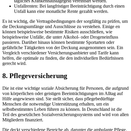
tägliches Krankenhaustagegeld vereinbart werden.
Unfallrenten: Bei ⁤langfristiger Beeinträchtigung‌ durch einen
Unfall kann eine ​monatliche Rente gezahlt werden.
Es ist wichtig,​ die Vertragsbedingungen der sorgfältig zu ​prüfen, um
die Deckungsumfänge ⁤und Ausschlüsse zu verstehen. Einige en
können beispielsweise bestimmte Risiken ausschließen, wie
beispielsweise‌ Unfälle, die​ unter Alkohol- oder Drogeneinfluss
passieren.​ Darüber hinaus können bestimmte⁢ Sportarten oder
gefährliche Tätigkeiten ​von der Deckung ausgenommen sein. Ein
Vergleich‌ verschiedener Versicherungsanbieter und Tarife⁣ kann
helfen, die optimale zu​ finden, die den individuellen Bedürfnissen
gerecht wird.
8. Pflegeversicherung
Die ⁣ist eine wichtige soziale ‍Absicherung ‍für Personen,⁣ die aufgrund
von ‌körperlichen oder‌ geistigen ‍Beeinträchtigungen im ‌Alltag auf
Hilfe angewiesen sind. Sie stellt sicher, dass ‍pflegebedürftige
Menschen die notwendige Unterstützung erhalten, um⁣ ein
selbstbestimmtes ⁣Leben führen zu können. In Deutschland ist die
Teil des gesetzlichen Sozialversicherungssystems und ⁤wird von allen
Mitgliedern finanziert.
Die deckt verschiedene Bereiche ab, darunter die ambulante Pflege,