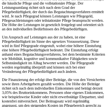
die häusliche Pflege und ⁢die ⁢vollstationäre Pflege. Der
Leistungsumfang richtet sich nach dem Grad der
Pflegebedürftigkeit, der durch das Begutachtungsverfahren ermittelt
wird.⁢ Je⁤ nach Pflegegrad können Leistungen⁤ wie Pflegegeld,
Pflegesachleistungen oder teilstationäre Pflege ⁢beansprucht werden.
‍Die Höhe der Leistungen ist gesetzlich festgelegt und ‍orientiert⁢ sich
an den individuellen Bedürfnissen des Pflegebedürftigen.
Um​ Anspruch⁣ auf ​Leistungen aus der zu haben, ist eine
Pflegebedürftigkeit im Sinne‌ des ​sgesetzes Voraussetzung. Diese
wird ⁢in fünf Pflegegrade eingestuft, wobei eine ​höhere Einstufung
eine höhere Pflegebedürftigkeit bedeutet. Die Einstufung erfolgt​
anhand ‌eines Begutachtungsverfahrens, bei dem bestimmte Kriterien
wie Mobilität, kognitive und kommunikative Fähigkeiten‍ sowie⁢
Selbstständigkeit ‍im Alltag bewertet werden. Die‌ Pflegegrade
werden regelmäßig ‍überprüft und können sich bei einer
Veränderung der Pflegebedürftigkeit auch ändern.
Die Finanzierung der erfolgt über Beiträge, die⁣ von den Versicherten
sowie ihren Arbeitgebern gezahlt werden.‍ Die⁢ Höhe​ der Beiträge
richtet sich nach dem individuellen Einkommen und beträgt‌ derzeit
⁤3,05% des Bruttoeinkommens. Personen ‌ohne eigenes Einkommen,
wie ‍beispielsweise Kinder ​oder nicht erwerbstätige Ehepartner, sind
kostenfrei mitversichert. Der Beitragssatz⁤ wird regelmäßig
‌angepasst, um den steigenden Kosten ‍im​ Pflegebereich gerecht⁢ zu