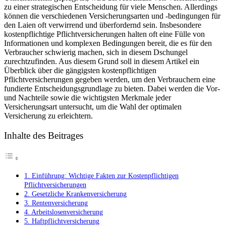
zu einer ⁣strategischen Entscheidung für viele Menschen. Allerdings
Überblick:
können ‍die verschiedenen Versicherungsarten und -bedingungen für
Eine
den Laien oft verwirrend und überfordernd sein. Insbesondere
Analyse
kostenpflichtige Pflichtversicherungen halten oft eine Fülle ‌von
der
Informationen ⁢und komplexen ‍Bedingungen ‍bereit, die ​es für den
gängigen
⁤Verbraucher schwierig machen, ​sich in diesem Dschungel
Versicherungsa
zurechtzufinden. Aus diesem Grund ‍soll in diesem Artikel ⁤ein⁤
Überblick⁢ über die gängigsten kostenpflichtigen
Pflichtversicherungen gegeben werden, um den ​Verbrauchern⁤ eine
fundierte Entscheidungsgrundlage zu bieten. Dabei werden ⁢die​ Vor-
und Nachteile sowie die wichtigsten ⁣Merkmale jeder​
Versicherungsart untersucht, um die Wahl‍ der optimalen
Versicherung zu ‌erleichtern.
Inhalte des Beitrages
1. Einführung: ⁣Wichtige Fakten zur Kostenpflichtigen
Pflichtversicherungen
2. Gesetzliche‌ Krankenversicherung
3. ‍Rentenversicherung
4. Arbeitslosenversicherung
5. Haftpflichtversicherung