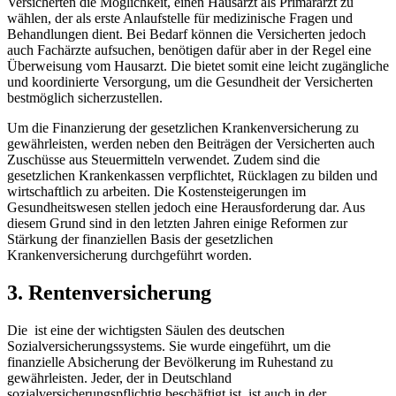
Versicherten ‍die Möglichkeit, einen Hausarzt als‌ Primärarzt⁢ zu
wählen, der ⁣als erste Anlaufstelle für medizinische Fragen und‍
Behandlungen dient.⁢ Bei Bedarf können die Versicherten jedoch
auch ⁣Fachärzte aufsuchen, benötigen dafür aber in der Regel eine
⁢Überweisung vom Hausarzt.⁣ Die⁢ bietet somit eine‌ leicht zugängliche
und koordinierte Versorgung, um die Gesundheit der Versicherten
bestmöglich sicherzustellen.
Um die Finanzierung der ⁢gesetzlichen Krankenversicherung zu
⁤gewährleisten, werden neben den Beiträgen der Versicherten auch
Zuschüsse aus Steuermitteln verwendet. Zudem sind die
gesetzlichen Krankenkassen verpflichtet,⁢ Rücklagen zu bilden und
wirtschaftlich zu ​arbeiten. Die⁢ Kostensteigerungen im ​
Gesundheitswesen stellen jedoch eine⁣ Herausforderung dar. Aus
diesem Grund​ sind⁤ in den letzten Jahren einige Reformen zur
Stärkung der finanziellen Basis der gesetzlichen
Krankenversicherung durchgeführt worden.
3. ‍Rentenversicherung
Die ​ ist eine der wichtigsten Säulen des deutschen
Sozialversicherungssystems. Sie wurde eingeführt, um die
finanzielle Absicherung der Bevölkerung im⁢ Ruhestand zu⁤
gewährleisten. Jeder, der in Deutschland⁤
sozialversicherungspflichtig beschäftigt ist, ist auch in der ⁣