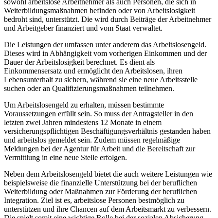
sowohl arbeitslose Arbeitnehmer als​ auch Personen, die sich in
Weiterbildungsmaßnahmen ⁣befinden oder von Arbeitslosigkeit
bedroht sind,​ unterstützt. Die wird durch Beiträge der Arbeitnehmer
‍und Arbeitgeber finanziert ‌und⁤ vom Staat verwaltet.
Die Leistungen der umfassen ‌unter anderem das Arbeitslosengeld.
Dieses wird in‌ Abhängigkeit vom vorherigen Einkommen und der‌
Dauer der Arbeitslosigkeit berechnet. Es dient als
Einkommensersatz und ermöglicht den Arbeitslosen,‌ ihren
Lebensunterhalt zu sichern, während sie eine neue Arbeitsstelle
suchen oder an Qualifizierungsmaßnahmen teilnehmen.
Um Arbeitslosengeld zu erhalten,⁢ müssen bestimmte
Voraussetzungen erfüllt sein. So muss⁤ der ⁢Antragsteller in den
letzten zwei Jahren mindestens 12​ Monate in einem
versicherungspflichtigen ⁢Beschäftigungsverhältnis gestanden haben
und ​arbeitslos ​gemeldet sein. Zudem müssen regelmäßige
‌Meldungen‍ bei der Agentur für ‌Arbeit und⁢ die Bereitschaft​ zur
Vermittlung in eine neue Stelle erfolgen.
Neben dem⁤ Arbeitslosengeld bietet​ die ⁢auch weitere Leistungen wie
beispielsweise die finanzielle Unterstützung bei der‍ beruflichen
Weiterbildung oder Maßnahmen zur Förderung der beruflichen
Integration. Ziel ist‌ es, arbeitslose Personen bestmöglich ⁢zu
unterstützen und ihre Chancen auf dem Arbeitsmarkt zu verbessern.
Die spielt somit eine wichtige Rolle bei der sozialen Absicherung