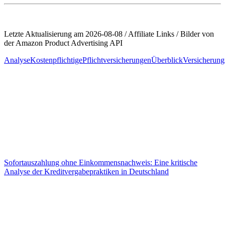
Letzte Aktualisierung am 2026-08-08 / Affiliate Links / Bilder von
der Amazon Product Advertising API
Analyse
Kostenpflichtige
Pflichtversicherungen
Überblick
Versicherung
Beitragsnavigation
Sofortauszahlung ohne Einkommensnachweis: Eine kritische
Analyse der Kreditvergabepraktiken in Deutschland