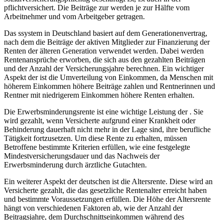
pflichtversichert. Die Beiträge zur werden je ​zur Hälfte vom
Arbeitnehmer und⁢ vom Arbeitgeber getragen.
Das ssystem in Deutschland ⁢basiert auf dem Generationenvertrag,
nach‌ dem die Beiträge ‌der aktiven Mitglieder zur Finanzierung der
Renten der älteren⁣ Generation verwendet ⁣werden. Dabei werden
Rentenansprüche erworben, die sich aus den‌ gezahlten Beiträgen
und der‌ Anzahl⁤ der Versicherungsjahre berechnen. Ein wichtiger
Aspekt der ist​ die Umverteilung ⁤von Einkommen, da Menschen mit
höherem Einkommen höhere Beiträge ⁤zahlen und Rentnerinnen und
Rentner mit niedrigerem Einkommen‌ höhere⁢ Renten‍ erhalten.
Die‌ Erwerbsminderungsrente ist eine wichtige⁢ Leistung‍ der . Sie
wird gezahlt, wenn‍ Versicherte aufgrund einer⁤ Krankheit oder
Behinderung dauerhaft nicht mehr in der Lage ​sind, ihre berufliche
Tätigkeit ‌fortzusetzen.‍ Um‌ diese Rente zu erhalten, müssen
Betroffene bestimmte Kriterien erfüllen, wie eine festgelegte
⁣Mindestversicherungsdauer​ und das Nachweis⁣ der
Erwerbsminderung durch ärztliche Gutachten.
Ein weiterer⁢ Aspekt der⁤ deutschen ⁤ist die Altersrente. Diese wird an
Versicherte gezahlt, die das gesetzliche Rentenalter erreicht haben
und bestimmte Voraussetzungen erfüllen. Die Höhe der ⁢Altersrente
hängt von verschiedenen Faktoren ab, wie der⁣ Anzahl der
Beitragsjahre, dem Durchschnittseinkommen während des