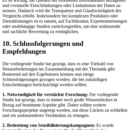
Es ist wichtig, die Quellen der erhobenen Informationen anzugeben
und⁣ eventuelle Einschränkungen oder Limitationen⁢ der Daten zu
nennen. Dadurch wird⁢ die Transparenz und Glaubwürdigkeit des ​
Vergleichs erhöht. Insbesondere⁤ bei komplexen Produkten oder
Dienstleistungen ist​ es ratsam, ‍auf Fachliteratur, Expertenmeinungen
oder unabhängige Studien zurückzugreifen, um⁢ eine umfassende
und ⁣sachliche Bewertung ⁤zu ermöglichen.
10. Schlussfolgerungen und
Empfehlungen
Die vorliegende​ Studie hat gezeigt, dass es eine Vielzahl von
Herausforderungen im Zusammenhang mit der Thematik gibt.
Basierend auf den Ergebnissen ‌können nun einige
Schlussfolgerungen gezogen werden, die bei zukünftigen
Entscheidungen berücksichtigt ⁣werden sollten.
1. Notwendigkeit für verstärkte Forschung:
Die vorliegende
Studie hat gezeigt, dass es immer noch große Wissenslücken in
Bezug ⁣auf bestimmte ⁢Aspekte gibt. Daher sollten weitere​
Forschungsprojekte‌ angeregt ⁤werden,‍ um diese Lücken zu schließen
und ein​ umfassenderes Verständnis zu erlangen.
2. Bedeutung von Sensibilisierungskampagnen:
Es wurde