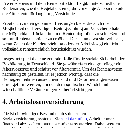
‌Erwerbslebens und dem Rentenartfaktor.⁢ Es⁣ gibt unterschiedliche
Rentenarten, wie die Regelaltersrente, die vorzeitige Altersrente oder
die Altersrente für langjährig Versicherte.
Zusätzlich ⁣zu den genannten⁢ Leistungen​ bietet die ⁣auch die
‍Möglichkeit der freiwilligen Beitragszahlung an. Versicherte haben
die‌ Möglichkeit, Lücken in ihren Rentenbiografien zu schließen und
so ihre Rentenansprüche zu erhöhen.‍ Dies kann etwa sinnvoll sein,
⁣wenn Zeiten der Kindererziehung⁢ oder der Arbeitslosigkeit nicht
vollständig​ rentenrechtlich berücksichtigt‌ wurden.
Insgesamt spielt ⁤die eine zentrale Rolle für die⁣ soziale Sicherheit der
Bevölkerung in Deutschland.​ Sie gewährleistet eine grundlegende⁤
Altersvorsorge ​und schützt vor Altersarmut. Um das Rentensystem ​
nachhaltig ‌zu gestalten, ist es jedoch wichtig,⁤ dass die
Beitragseinnahmen ⁢ausreichend sind und‌ Reformen‍ angemessen
durchgeführt werden, um den demografischen Wandel und
wirtschaftliche Veränderungen zu berücksichtigen.
4. Arbeitslosenversicherung
Die ist ein wichtiger Bestandteil des deutschen
Sozialversicherungssystems. Sie
zielt darauf ab
, Arbeitnehmer
finanziell abzusichern, wenn sie arbeitslos werden. Dabei werden