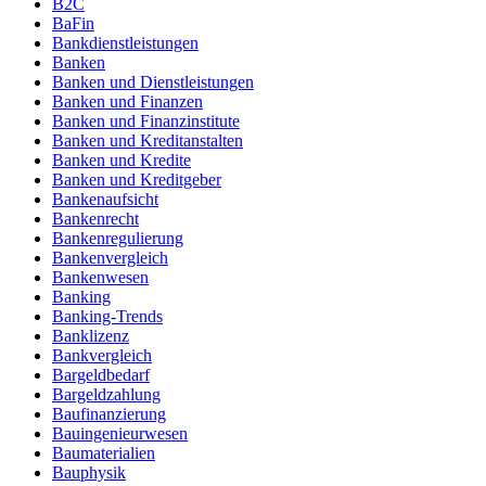
B2C
BaFin
Bankdienstleistungen
Banken
Banken und Dienstleistungen
Banken und Finanzen
Banken und Finanzinstitute
Banken und Kreditanstalten
Banken und Kredite
Banken und Kreditgeber
Bankenaufsicht
Bankenrecht
Bankenregulierung
Bankenvergleich
Bankenwesen
Banking
Banking-Trends
Banklizenz
Bankvergleich
Bargeldbedarf
Bargeldzahlung
Baufinanzierung
Bauingenieurwesen
Baumaterialien
Bauphysik