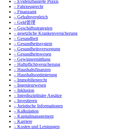
– Evidenzbasierte Praxis
– Fahrzeugrecht
– Finanzamt
– Gehaltsvergleich
– Geld管理
– Geschäftsstrategien
– gesetzliche Krankenversicherung
– Gesundheit
– Gesundheitssystem
– Gesundheitsversorgung
– Gesundheitswesen
– Gewinnermittlung
– Haftpflichtversicherung
– Haushaltsfinanzen
– Haushaltsoptimierung
– Immobilienrecht
– Ingenieurwesen
– Inklusion
– Interdisziplinäre Ansätze
– Investieren
– Juristische Informationen
– Kalkulation
– Kapitalmanagement
– Karriere
– Kosten und Leistungen