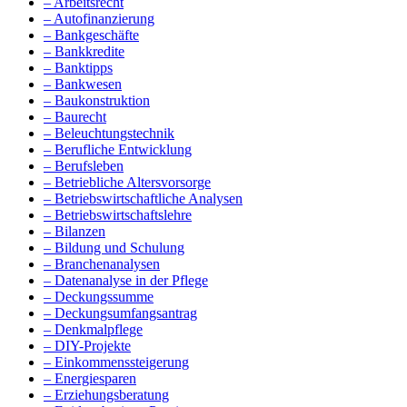
– Arbeitsrecht
– Autofinanzierung
– Bankgeschäfte
– Bankkredite
– Banktipps
– Bankwesen
– Baukonstruktion
– Baurecht
– Beleuchtungstechnik
– Berufliche Entwicklung
– Berufsleben
– Betriebliche Altersvorsorge
– Betriebswirtschaftliche Analysen
– Betriebswirtschaftslehre
– Bilanzen
– Bildung und Schulung
– Branchenanalysen
– Datenanalyse in der Pflege
– Deckungssumme
– Deckungsumfangsantrag
– Denkmalpflege
– DIY-Projekte
– Einkommenssteigerung
– Energiesparen
– Erziehungsberatung