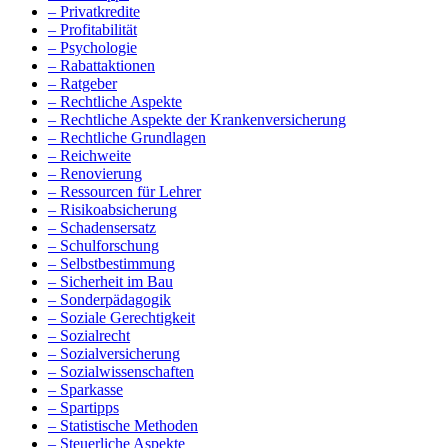
– Privatkredite
– Profitabilität
– Psychologie
– Rabattaktionen
– Ratgeber
– Rechtliche Aspekte
– Rechtliche Aspekte der Krankenversicherung
– Rechtliche Grundlagen
– Reichweite
– Renovierung
– Ressourcen für Lehrer
– Risikoabsicherung
– Schadensersatz
– Schulforschung
– Selbstbestimmung
– Sicherheit im Bau
– Sonderpädagogik
– Soziale Gerechtigkeit
– Sozialrecht
– Sozialversicherung
– Sozialwissenschaften
– Sparkasse
– Spartipps
– Statistische Methoden
– Steuerliche Aspekte