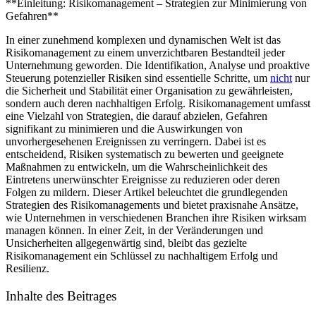
**Einleitung: Risikomanagement – Strategien⁤ zur Minimierung von
Strategien
Gefahren**
zur
Minimierung
In einer⁣ zunehmend komplexen und dynamischen​ Welt ​ist das ​
von
Risikomanagement zu einem ​unverzichtbaren Bestandteil jeder
Gefahren
Unternehmung geworden. Die ​Identifikation, Analyse ⁣und proaktive​
Steuerung potenzieller Risiken sind essentielle‍ Schritte, um
nicht
nur
die Sicherheit und Stabilität einer Organisation zu gewährleisten,
sondern auch deren‌ nachhaltigen Erfolg. Risikomanagement umfasst
eine​ Vielzahl von Strategien, die darauf abzielen, Gefahren
‍signifikant zu ‌minimieren und die ‌Auswirkungen von
unvorhergesehenen⁢ Ereignissen zu verringern. Dabei ⁢ist es
entscheidend, Risiken systematisch zu bewerten und geeignete
Maßnahmen zu ⁢entwickeln, um die Wahrscheinlichkeit des
Eintretens unerwünschter Ereignisse zu reduzieren oder deren
Folgen zu mildern.‍ Dieser​ Artikel beleuchtet die grundlegenden
Strategien des Risikomanagements und bietet praxisnahe Ansätze,
wie Unternehmen in verschiedenen Branchen ihre Risiken wirksam ​
managen können. In einer Zeit, in der Veränderungen und
Unsicherheiten‍ allgegenwärtig sind, bleibt das gezielte
Risikomanagement ein Schlüssel⁣ zu nachhaltigem Erfolg und
Resilienz.
Inhalte des Beitrages