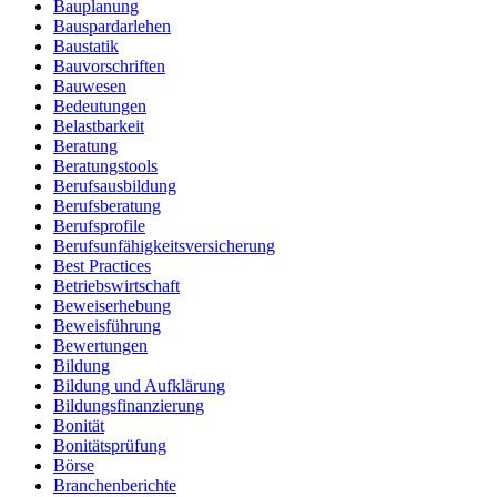
Bauplanung
Bauspardarlehen
Baustatik
Bauvorschriften
Bauwesen
Bedeutungen
Belastbarkeit
Beratung
Beratungstools
Berufsausbildung
Berufsberatung
Berufsprofile
Berufsunfähigkeitsversicherung
Best Practices
Betriebswirtschaft
Beweiserhebung
Beweisführung
Bewertungen
Bildung
Bildung und Aufklärung
Bildungsfinanzierung
Bonität
Bonitätsprüfung
Börse
Branchenberichte