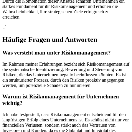
Durch die Kombination dieser Ansätze ‌schaffen Unternehmen ein
starkes⁣ Fundament für⁤ ihr Risikomanagement und‍ erhöhen die
‍Wahrscheinlichkeit, ihre strategischen Ziele⁢ erfolgreich ⁢zu
erreichen.
„`
Häufige Fragen und Antworten
Was versteht man unter ​Risikomanagement?
Im Rahmen meiner⁢ Erfahrungen bezieht sich Risikomanagement auf⁢
die‍ systematische Identifizierung, Bewertung⁣ und Steuerung von⁣
Risiken,⁤ die das ⁤Unternehmen negativ beeinflussen ⁢könnten. Es ist‍
ein strukturierter Prozess, durch den Risiken proaktiv angegangen‌
werden, um potenzielle Schäden ​zu minimieren.
Warum ist Risikomanagement für Unternehmen
wichtig?
Ich habe festgestellt, dass Risikomanagement entscheidend für ⁢den
langfristigen ⁢Erfolg⁣ eines Unternehmens⁢ ist. Es schützt ​nicht‌ nur vor
finanziellen Verlusten, ⁢sondern stärkt auch‍ das Vertrauen von
Investoren⁣ und Kunden, da⁤ es die ⁤Stabilität⁣ und Integrität des