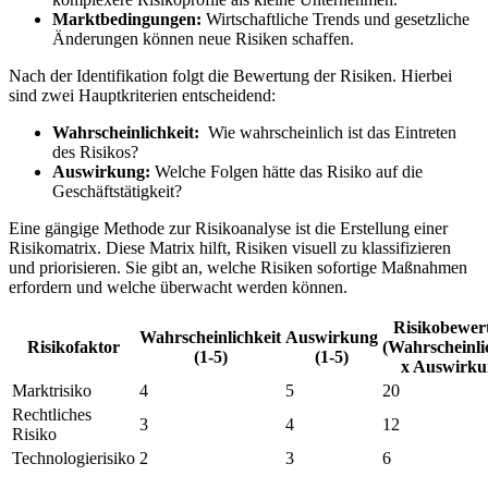
Marktbedingungen:
Wirtschaftliche Trends und ‌gesetzliche
Änderungen können neue Risiken schaffen.
Nach der ‍Identifikation folgt ⁣die Bewertung der Risiken. Hierbei
sind zwei‌ Hauptkriterien entscheidend:
Wahrscheinlichkeit:
​ Wie wahrscheinlich ist das Eintreten
des Risikos?
Auswirkung:
⁤Welche Folgen hätte das Risiko auf die
Geschäftstätigkeit?
Eine‍ gängige Methode zur Risikoanalyse ist die Erstellung einer
Risikomatrix.⁤ Diese ‍Matrix hilft, Risiken visuell zu klassifizieren
⁣und priorisieren. Sie⁢ gibt an, welche Risiken sofortige Maßnahmen
erfordern und welche⁢ überwacht werden ​können.
Risikobewer
Wahrscheinlichkeit
Auswirkung
Risikofaktor
‌(Wahrscheinli
(1-5)
(1-5)
x Auswirku
Marktrisiko
4
5
20
Rechtliches
3
4
12
Risiko
Technologierisiko
2
3
6