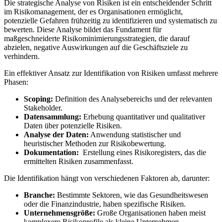
Die strategische Analyse von‌ Risiken ist ein entscheidender Schritt
im Risikomanagement, der es Organisationen ⁢ermöglicht,
potenzielle Gefahren frühzeitig zu identifizieren und systematisch zu
bewerten. Diese Analyse bildet das‍ Fundament​ für
maßgeschneiderte Risikominimierungsstrategien, die darauf
abzielen, negative​ Auswirkungen ​auf die‍ Geschäftsziele zu
verhindern.
Ein effektiver Ansatz zur ‍Identifikation ​von Risiken umfasst ‍mehrere
Phasen:
Scoping:
Definition​ des Analysebereichs und der relevanten
⁣Stakeholder.
Datensammlung:
​Erhebung‌ quantitativer und qualitativer
Daten über potenzielle Risiken.
Analyse ‌der Daten:
Anwendung statistischer und
heuristischer Methoden zur Risikobewertung.
Dokumentation:
⁤ Erstellung eines‍ Risikoregisters,​ das die
ermittelten​ Risiken zusammenfasst.
Die⁤ Identifikation⁣ hängt von verschiedenen Faktoren ⁤ab, darunter:
Branche:
Bestimmte Sektoren, wie ⁢das Gesundheitswesen
oder die Finanzindustrie, haben spezifische Risiken.
Unternehmensgröße:
Große Organisationen⁤ haben meist
komplexere Risikoprofile als kleine Unternehmen.