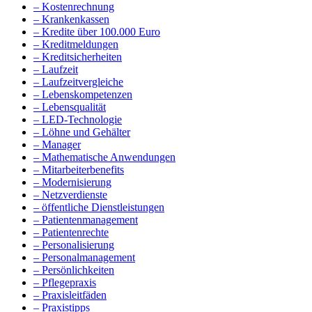
– Kostenrechnung
– Krankenkassen
– Kredite über 100.000 Euro
– Kreditmeldungen
– Kreditsicherheiten
– Laufzeit
– Laufzeitvergleiche
– Lebenskompetenzen
– Lebensqualität
– LED-Technologie
– Löhne und Gehälter
– Manager
– Mathematische Anwendungen
– Mitarbeiterbenefits
– Modernisierung
– Netzverdienste
– öffentliche Dienstleistungen
– Patientenmanagement
– Patientenrechte
– Personalisierung
– Personalmanagement
– Persönlichkeiten
– Pflegepraxis
– Praxisleitfäden
– Praxistipps