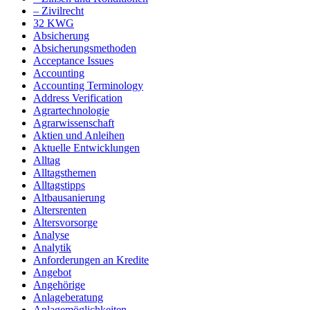
– Zivilrecht
32 KWG
Absicherung
Absicherungsmethoden
Acceptance Issues
Accounting
Accounting Terminology
Address Verification
Agrartechnologie
Agrarwissenschaft
Aktien und Anleihen
Aktuelle Entwicklungen
Alltag
Alltagsthemen
Alltagstipps
Altbausanierung
Altersrenten
Altersvorsorge
Analyse
Analytik
Anforderungen an Kredite
Angebot
Angehörige
Anlageberatung
Anlagemöglichkeiten