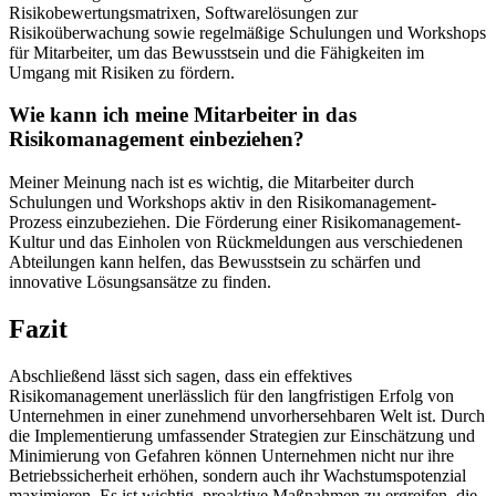
Risikobewertungsmatrixen, ​Softwarelösungen zur
Risikoüberwachung ⁢sowie regelmäßige Schulungen ‌und Workshops
für Mitarbeiter, um das Bewusstsein und die Fähigkeiten im ​
Umgang mit Risiken zu fördern.
Wie kann ich meine Mitarbeiter in das
Risikomanagement ⁢einbeziehen?
Meiner Meinung ​nach ist es wichtig, die ⁣Mitarbeiter durch
Schulungen und Workshops ⁢aktiv in den ⁢Risikomanagement-
Prozess einzubeziehen. Die ​Förderung​ einer Risikomanagement-
Kultur und das Einholen von Rückmeldungen aus ​verschiedenen
Abteilungen kann helfen, das⁢ Bewusstsein ⁣zu schärfen und
innovative Lösungsansätze zu finden.
Fazit
Abschließend lässt ​sich sagen, dass⁤ ein effektives
Risikomanagement⁣ unerlässlich​ für den langfristigen Erfolg von
Unternehmen in einer zunehmend unvorhersehbaren Welt ist. Durch
die ⁢Implementierung umfassender Strategien zur Einschätzung und
Minimierung ⁤von Gefahren ​können Unternehmen nicht nur⁢ ihre
Betriebssicherheit erhöhen, sondern auch ihr Wachstumspotenzial
maximieren. ‌Es ist wichtig, proaktive Maßnahmen zu ​ergreifen, die