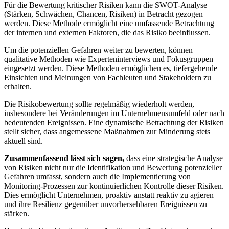
Für die Bewertung kritischer‌ Risiken kann die SWOT-Analyse
(Stärken, ​Schwächen, Chancen, Risiken)‌ in Betracht gezogen
werden.⁤ Diese Methode ermöglicht eine umfassende Betrachtung
der​ internen und ⁣externen ⁤Faktoren, die das ‌Risiko beeinflussen.
Um ⁤die potenziellen ‌Gefahren weiter zu bewerten, können
qualitative Methoden⁣ wie ‍Experteninterviews ​und Fokusgruppen​
eingesetzt werden. Diese Methoden ermöglichen es, tiefergehende
Einsichten und ‍Meinungen ⁢von Fachleuten und​ Stakeholdern zu ​
erhalten.
Die Risikobewertung sollte regelmäßig ​wiederholt werden,
insbesondere ‍bei Veränderungen im Unternehmensumfeld ‌oder nach
bedeutenden Ereignissen. Eine ‍dynamische Betrachtung der Risiken
​stellt sicher, dass angemessene Maßnahmen⁤ zur Minderung stets
aktuell sind.
Zusammenfassend lässt sich sagen,
dass⁤ eine strategische Analyse
von⁣ Risiken ⁣nicht ⁣nur die Identifikation ⁢und Bewertung potenzieller
Gefahren umfasst, sondern auch die Implementierung von
Monitoring-Prozessen zur kontinuierlichen Kontrolle dieser Risiken.‌
Dies‌ ermöglicht Unternehmen, proaktiv⁤ anstatt​ reaktiv zu agieren
und ihre Resilienz ​gegenüber unvorhersehbaren Ereignissen zu
stärken.