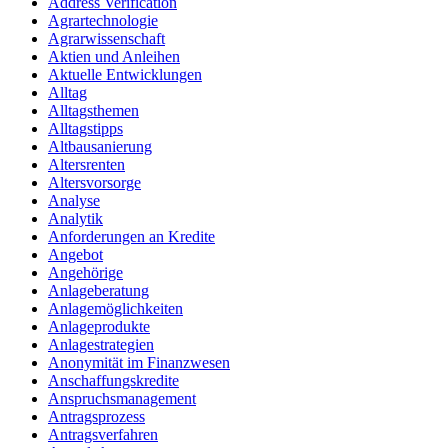
Address Verification
Agrartechnologie
Agrarwissenschaft
Aktien und Anleihen
Aktuelle Entwicklungen
Alltag
Alltagsthemen
Alltagstipps
Altbausanierung
Altersrenten
Altersvorsorge
Analyse
Analytik
Anforderungen an Kredite
Angebot
Angehörige
Anlageberatung
Anlagemöglichkeiten
Anlageprodukte
Anlagestrategien
Anonymität im Finanzwesen
Anschaffungskredite
Anspruchsmanagement
Antragsprozess
Antragsverfahren