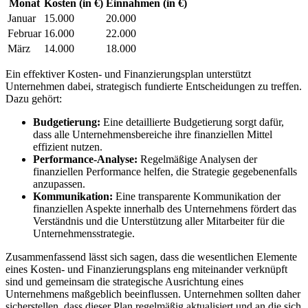
Monat
Kosten (in €)
Einnahmen (in €)
Januar
15.000
20.000
Februar
16.000
22.000
März
14.000
18.000
Ein effektiver ⁤Kosten- und Finanzierungsplan unterstützt
Unternehmen dabei, strategisch fundierte⁤ Entscheidungen ‍zu treffen.
Dazu gehört:
Budgetierung:
⁤Eine⁢ detaillierte ‍Budgetierung sorgt dafür,
dass alle Unternehmensbereiche ihre finanziellen Mittel⁤
effizient nutzen.
Performance-Analyse:
‌Regelmäßige ⁣Analysen der
finanziellen Performance helfen, die Strategie gegebenenfalls
anzupassen.
Kommunikation:
Eine transparente Kommunikation der
finanziellen Aspekte ‍innerhalb des Unternehmens fördert das
Verständnis und die Unterstützung aller Mitarbeiter für die
Unternehmensstrategie.
Zusammenfassend lässt sich sagen, dass die wesentlichen Elemente
eines Kosten- und Finanzierungsplans eng miteinander verknüpft
sind und gemeinsam‍ die strategische Ausrichtung eines
Unternehmens maßgeblich ⁤beeinflussen. Unternehmen sollten daher
sicherstellen, dass⁣ dieser Plan regelmäßig aktualisiert und an die sich