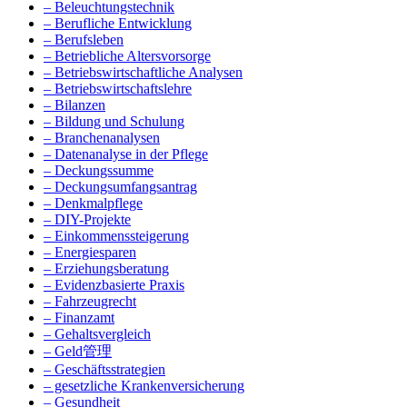
– Beleuchtungstechnik
– Berufliche Entwicklung
– Berufsleben
– Betriebliche Altersvorsorge
– Betriebswirtschaftliche Analysen
– Betriebswirtschaftslehre
– Bilanzen
– Bildung und Schulung
– Branchenanalysen
– Datenanalyse in der Pflege
– Deckungssumme
– Deckungsumfangsantrag
– Denkmalpflege
– DIY-Projekte
– Einkommenssteigerung
– Energiesparen
– Erziehungsberatung
– Evidenzbasierte Praxis
– Fahrzeugrecht
– Finanzamt
– Gehaltsvergleich
– Geld管理
– Geschäftsstrategien
– gesetzliche Krankenversicherung
– Gesundheit