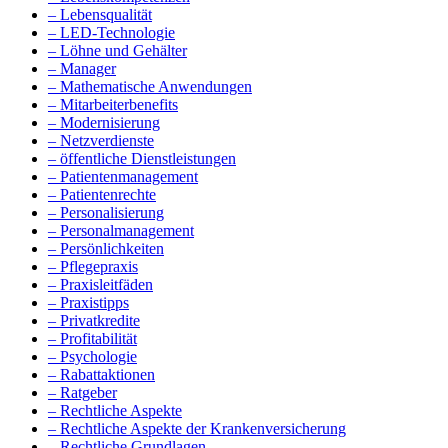
– Lebensqualität
– LED-Technologie
– Löhne und Gehälter
– Manager
– Mathematische Anwendungen
– Mitarbeiterbenefits
– Modernisierung
– Netzverdienste
– öffentliche Dienstleistungen
– Patientenmanagement
– Patientenrechte
– Personalisierung
– Personalmanagement
– Persönlichkeiten
– Pflegepraxis
– Praxisleitfäden
– Praxistipps
– Privatkredite
– Profitabilität
– Psychologie
– Rabattaktionen
– Ratgeber
– Rechtliche Aspekte
– Rechtliche Aspekte der Krankenversicherung
– Rechtliche Grundlagen