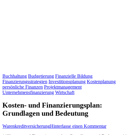
Buchhaltung
Budgetierung
Finanzielle Bildung
Finanzierungsstrategien
Investitionsplanung
Kostenplanung
persönliche Finanzen
Projektmanagement
Unternehmensfinanzierung
Wirtschaft
Kosten- und Finanzierungsplan:
Grundlagen und Bedeutung
zu
Warenkreditversicherung
Hinterlasse einen Kommentar
Kosten-