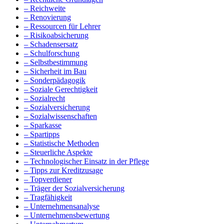
– Reichweite
– Renovierung
– Ressourcen für Lehrer
– Risikoabsicherung
– Schadensersatz
– Schulforschung
– Selbstbestimmung
– Sicherheit im Bau
– Sonderpädagogik
– Soziale Gerechtigkeit
– Sozialrecht
– Sozialversicherung
– Sozialwissenschaften
– Sparkasse
– Spartipps
– Statistische Methoden
– Steuerliche Aspekte
– Technologischer Einsatz in der Pflege
– Tipps zur Kreditzusage
– Topverdiener
– Träger der Sozialversicherung
– Tragfähigkeit
– Unternehmensanalyse
– Unternehmensbewertung