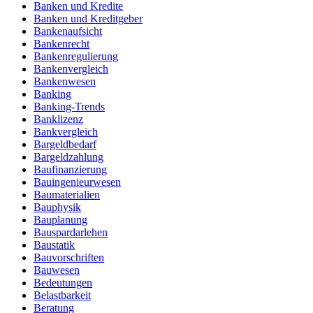
Banken und Kredite
Banken und Kreditgeber
Bankenaufsicht
Bankenrecht
Bankenregulierung
Bankenvergleich
Bankenwesen
Banking
Banking-Trends
Banklizenz
Bankvergleich
Bargeldbedarf
Bargeldzahlung
Baufinanzierung
Bauingenieurwesen
Baumaterialien
Bauphysik
Bauplanung
Bauspardarlehen
Baustatik
Bauvorschriften
Bauwesen
Bedeutungen
Belastbarkeit
Beratung