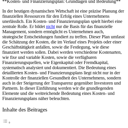
**Kosten- und Finanzierungsplan: Grundlagen und Bedeutung**
und
Finanzierungsp
In der heutigen dynamischen Wirtschaft ist ⁣eine präzise Planung der
Grundlagen
finanziellen⁣ Ressourcen⁤ für den Erfolg eines Unternehmens
und
unerlässlich. Ein Kosten- und Finanzierungsplan spielt hierbei eine
Bedeutung
zentrale Rolle.​ Er bildet
nicht
nur die Basis für das finanzielle
Management, sondern ‌ermöglicht⁤ es Unternehmen auch,
strategische Entscheidungen fundiert ‌zu treffen. Dieser Plan umfasst
die Schätzung der‍ Kosten, die im ​Verlauf eines Projekts oder einer
Geschäftstätigkeit anfallen, sowie die Festlegung, wie diese
finanziert werden sollen. Dabei werden verschiedene Kostenarten,
wie fixe und variable Kosten, ‍sowie die⁢ verfügbaren
Finanzierungsquellen, wie Eigenkapital ⁢oder Fremdkapital,
systematisch analysiert und dokumentiert. Die Bedeutung eines
detaillierten Kosten- und‍ Finanzierungsplans liegt nicht ⁣nur⁢ in der
Kontrolle ‌der finanziellen Gesundheit des Unternehmens, sondern
auch in ⁣der Steigerung der Transparenz gegenüber ⁤Investoren und
Partnern. In dieser Einführung werden wir‌ die grundlegenden
Elemente und die ⁣weitreichende ⁤Bedeutung eines Kosten- und
Finanzierungsplans näher ​beleuchten.
Inhalte des Beitrages