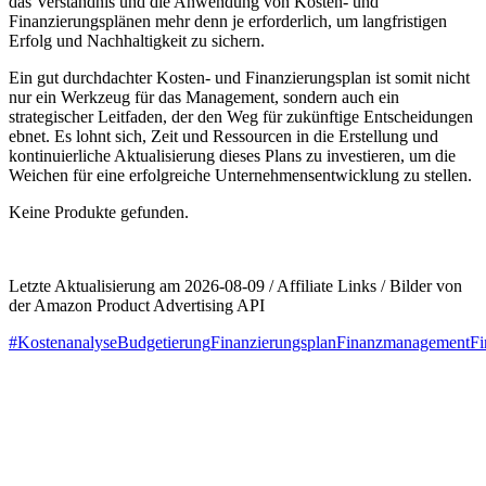
das Verständnis und die Anwendung⁢ von‍ Kosten- ⁢und
Finanzierungsplänen mehr denn je erforderlich, um langfristigen
Erfolg und Nachhaltigkeit zu sichern.
Ein⁤ gut ‌durchdachter Kosten- und Finanzierungsplan ist​ somit nicht
⁤nur ⁤ein Werkzeug für das Management, sondern auch ein
strategischer Leitfaden, der den Weg für⁢ zukünftige Entscheidungen
ebnet. Es lohnt‌ sich, Zeit und Ressourcen in die Erstellung und
kontinuierliche Aktualisierung dieses Plans zu investieren, um die
Weichen⁤ für eine erfolgreiche Unternehmensentwicklung⁣ zu stellen.
Keine Produkte gefunden.
Letzte Aktualisierung am 2026-08-09 / Affiliate Links / Bilder von
der Amazon Product Advertising API
#Kostenanalyse
Budgetierung
Finanzierungsplan
Finanzmanagement
Fi
Beitragsnavigation