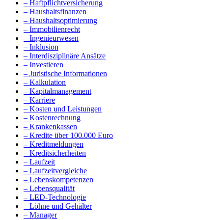
– Haftpflichtversicherung
– Haushaltsfinanzen
– Haushaltsoptimierung
– Immobilienrecht
– Ingenieurwesen
– Inklusion
– Interdisziplinäre Ansätze
– Investieren
– Juristische Informationen
– Kalkulation
– Kapitalmanagement
– Karriere
– Kosten und Leistungen
– Kostenrechnung
– Krankenkassen
– Kredite über 100.000 Euro
– Kreditmeldungen
– Kreditsicherheiten
– Laufzeit
– Laufzeitvergleiche
– Lebenskompetenzen
– Lebensqualität
– LED-Technologie
– Löhne und Gehälter
– Manager