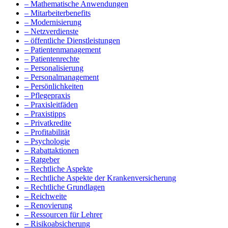
– Mathematische Anwendungen
– Mitarbeiterbenefits
– Modernisierung
– Netzverdienste
– öffentliche Dienstleistungen
– Patientenmanagement
– Patientenrechte
– Personalisierung
– Personalmanagement
– Persönlichkeiten
– Pflegepraxis
– Praxisleitfäden
– Praxistipps
– Privatkredite
– Profitabilität
– Psychologie
– Rabattaktionen
– Ratgeber
– Rechtliche Aspekte
– Rechtliche Aspekte der Krankenversicherung
– Rechtliche Grundlagen
– Reichweite
– Renovierung
– Ressourcen für Lehrer
– Risikoabsicherung