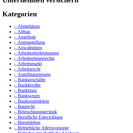
Kategorien
– Abmeldung
– Altbau
– Angebote
– Antragstellung
– Anwaltstipps
– Arbeitgeberleistungen
– Arbeitnehmerrechte
– Arbeitsmarkt
– Arbeitsrecht
– Autofinanzierung
– Bankgeschäfte
– Bankkredite
– Banktipps
– Bankwesen
– Baukonstruktion
– Baurecht
– Beleuchtungstechnik
– Berufliche Entwicklung
– Berufsleben
– Betriebliche Altersvorsorge