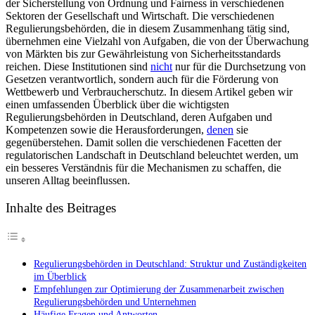
der‌ Sicherstellung von⁢ Ordnung ⁣und ⁢Fairness in verschiedenen
die
Sektoren der ⁢Gesellschaft und ‌Wirtschaft. Die verschiedenen
verschiedenen
Regulierungsbehörden, die in diesem⁣ Zusammenhang tätig sind,
Regulierungsb
⁢übernehmen eine ‍Vielzahl‍ von Aufgaben,‌ die von der Überwachung
in
⁢von Märkten bis zur Gewährleistung von ⁢Sicherheitsstandards
Deutschland
reichen. Diese Institutionen ⁣sind
nicht
nur ‌für die Durchsetzung​ von
Gesetzen verantwortlich, sondern auch für die Förderung von
‍Wettbewerb und Verbraucherschutz. In‍ diesem Artikel geben ‍wir
einen umfassenden Überblick ‍über die wichtigsten
Regulierungsbehörden in Deutschland, deren Aufgaben ​und
⁤Kompetenzen‍ sowie ⁤die Herausforderungen, ‌
denen
⁢ sie
gegenüberstehen. Damit sollen die ⁣verschiedenen ⁤Facetten‍ der‌
regulatorischen⁢ Landschaft in Deutschland beleuchtet werden, um ​
ein besseres Verständnis für die Mechanismen zu schaffen, die
unseren ‌Alltag beeinflussen.
Inhalte des Beitrages
Regulierungsbehörden in‌ Deutschland: ‌Struktur und Zuständigkeiten
im Überblick
Empfehlungen zur Optimierung der⁣ Zusammenarbeit ⁤zwischen
Regulierungsbehörden und ⁣Unternehmen
Häufige Fragen und Antworten