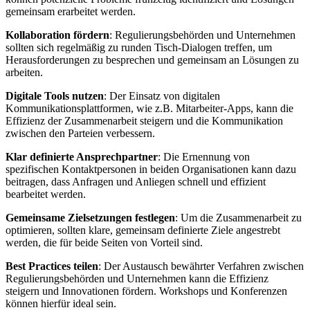
gemeinsam ⁢erarbeitet ⁣werden.
Kollaboration fördern
:‍ Regulierungsbehörden‌ und Unternehmen
sollten sich regelmäßig zu runden ⁣Tisch-Dialogen treffen, um
Herausforderungen zu ‍besprechen und gemeinsam an Lösungen zu
arbeiten.
Digitale Tools nutzen
: Der ​Einsatz von⁢ digitalen
Kommunikationsplattformen, wie‌ z.B.⁢ Mitarbeiter-Apps, kann‌ die‍
Effizienz ‍der Zusammenarbeit steigern ⁢und die​ Kommunikation
zwischen den Parteien verbessern.
Klar definierte Ansprechpartner
: Die Ernennung‍ von
spezifischen⁣ Kontaktpersonen​ in beiden Organisationen⁢ kann dazu
beitragen, dass Anfragen⁢ und ‌Anliegen schnell ⁣und ⁣effizient ​
bearbeitet werden.
Gemeinsame ⁢Zielsetzungen festlegen
: Um die Zusammenarbeit zu
optimieren, sollten klare, gemeinsam definierte⁤ Ziele ⁢angestrebt
werden, die ⁢für beide Seiten von ‍Vorteil⁣ sind.
Best Practices teilen
:‌ Der ‍Austausch bewährter‍ Verfahren zwischen
Regulierungsbehörden und Unternehmen‌ kann die Effizienz
steigern und Innovationen fördern.‍ Workshops und‌ Konferenzen
können⁤ hierfür ideal sein.