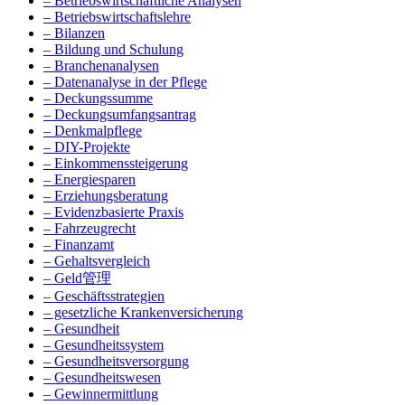
– Betriebswirtschaftliche Analysen
– Betriebswirtschaftslehre
– Bilanzen
– Bildung und Schulung
– Branchenanalysen
– Datenanalyse in der Pflege
– Deckungssumme
– Deckungsumfangsantrag
– Denkmalpflege
– DIY-Projekte
– Einkommenssteigerung
– Energiesparen
– Erziehungsberatung
– Evidenzbasierte Praxis
– Fahrzeugrecht
– Finanzamt
– Gehaltsvergleich
– Geld管理
– Geschäftsstrategien
– gesetzliche Krankenversicherung
– Gesundheit
– Gesundheitssystem
– Gesundheitsversorgung
– Gesundheitswesen
– Gewinnermittlung