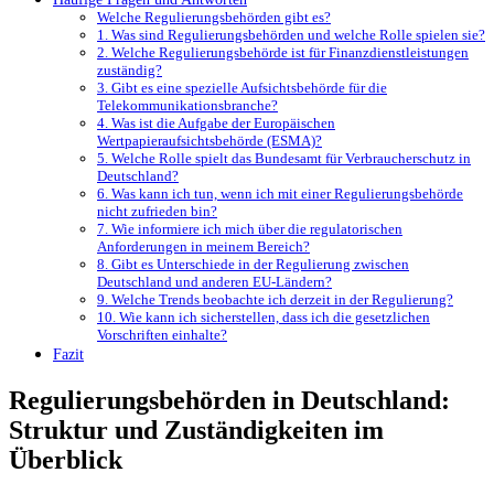
Welche Regulierungsbehörden gibt‍ es?
1. Was ⁣sind​ Regulierungsbehörden und welche Rolle spielen sie?
2. Welche ⁢Regulierungsbehörde ist für ‍Finanzdienstleistungen
‌zuständig?
3. ‍Gibt es eine spezielle Aufsichtsbehörde für die
Telekommunikationsbranche?
4. ‍Was ist die‌ Aufgabe‍ der Europäischen
Wertpapieraufsichtsbehörde (ESMA)?
5. Welche Rolle spielt‌ das Bundesamt für Verbraucherschutz in⁣
Deutschland?
6. Was kann‌ ich tun, wenn​ ich‍ mit einer⁣ Regulierungsbehörde
nicht ⁣zufrieden⁤ bin?
7. Wie informiere ich ​mich über die regulatorischen
Anforderungen⁣ in ⁤meinem Bereich?
8.⁣ Gibt es‍ Unterschiede in der Regulierung zwischen
⁢Deutschland und ⁣anderen EU-Ländern?
9. Welche Trends beobachte ich derzeit in ​der Regulierung?
10. ⁤Wie kann ich ‍sicherstellen, dass ⁤ich die gesetzlichen
Vorschriften ​einhalte?
Fazit
Regulierungsbehörden in‌ Deutschland:
‌Struktur und Zuständigkeiten im
Überblick