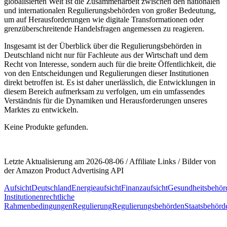
globalisierten ⁤Welt ist die⁤ Zusammenarbeit⁤ zwischen den nationalen​
und internationalen ⁣Regulierungsbehörden von großer Bedeutung,
um⁤ auf Herausforderungen wie ‌digitale Transformationen oder
grenzüberschreitende Handelsfragen‌ angemessen ⁢zu ⁢reagieren.
Insgesamt ⁣ist der Überblick⁣ über ‌die Regulierungsbehörden in
Deutschland ‌nicht nur für ‌Fachleute⁤ aus der‌ Wirtschaft ⁤und dem
Recht von Interesse, sondern auch für die breite⁢ Öffentlichkeit, die
⁣von den Entscheidungen ‍und Regulierungen dieser ‍Institutionen‌
direkt‌ betroffen ist. ⁢Es ist daher unerlässlich, die​ Entwicklungen in
diesem Bereich ‍aufmerksam zu verfolgen, um ein ‌umfassendes
Verständnis⁣ für die Dynamiken​ und Herausforderungen unseres
Marktes zu ⁢entwickeln.
Keine Produkte gefunden.
Letzte Aktualisierung am 2026-08-06 / Affiliate Links / Bilder von
der Amazon Product Advertising API
Aufsicht
Deutschland
Energieaufsicht
Finanzaufsicht
Gesundheitsbehör
Institutionen
rechtliche
Rahmenbedingungen
Regulierung
Regulierungsbehörden
Staatsbehörd
Beitragsnavigation