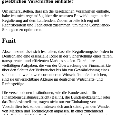
gesetzlichen Vorschriften ​einhalte?
Um sicherzustellen, dass ‌ich⁢ die gesetzlichen ​Vorschriften einhalte,
halte ich mich​ regelmäßig über die neuesten ‍Entwicklungen⁢ in der
Regulierung ‌auf ⁤dem Laufenden. ⁣Zudem arbeite ‌ich eng mit
Rechtsberatern und Fachleuten zusammen,⁢ um meine Compliance-
Strategien zu ⁣optimieren.
Fazit
Abschließend lässt sich festhalten, dass⁤ die‌ Regulierungsbehörden in
Deutschland eine essenzielle‍ Rolle in der Sicherstellung ⁢eines fairen,
transparenten und effizienten Marktes spielen. Durch ​ihre
vielfältigen Aufgaben, ⁢die⁣ von der Überwachung ​der Finanzmärkte
über den Schutz der Verbraucher bis⁢ hin zur Gewährleistung ‌eines
stabilen und wettbewerbsorientierten Wirtschaftsumfelds reichen,
sind sie unverzichtbare Akteure im deutschen Wirtschafts- und
Rechtsgefüge. ⁣
Die verschiedenen Institutionen, wie ‌die ‍Bundesanstalt für
Finanzdienstleistungsaufsicht ⁢(BaFin), die Bundesnetzagentur⁤ oder
das Bundeskartellamt, tragen nicht nur zur Einhaltung von
Vorschriften‌ bei, sondern müssen sich auch ständig an den Wandel
von Märkten und Technologien⁣ anpassen. ‌In einer zunehmend