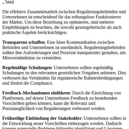
„`html
Die effektive Zusammenarbeit zwischen Regulierungsbehörden und
Unternehmen ‍ist entscheidend für ⁢das ‍reibungslose ‌Funktionieren⁣
der Märkte. Um​ diese Beziehung zu optimieren,​ sind mehrere‍
Empfehlungen zu ‍beachten, die​ sowohl⁤ gesetzgeberische als auch
‍praktische ​Aspekte ⁤berücksichtigen.
Transparenz schaffen
:‌ Eine klare⁢ Kommunikation ‌zwischen
Behörden und Unternehmen⁢ ist unerlässlich.⁤ Regulierungsbehörden
sollten ihre Anforderungen und ⁤Prozesse‌ transparenter gestalten,⁣ um
Missverständnisse ​zu vermeiden.
Regelmäßige Schulungen
:‌ Unternehmen sollten regelmäßig
Schulungen zu den ⁢relevanten gesetzlichen⁤ Vorgaben anbieten. Dies
verbessert ⁤das Verständnis‌ für regulatorische Rahmenbedingungen
und ⁤fördert die ⁢Compliance.
Feedback-Mechanismen einführen
: Durch die Einrichtung von
⁣Plattformen,‌ auf⁤ denen Unternehmen Feedback zu bestehenden
‌Vorschriften geben können, kann die ​Relevanz und
Praxistauglichkeit von Regulierungen ⁤verbessert⁤ werden.
Frühzeitige⁢ Einbindung⁣ der Stakeholder
: Unternehmen‌ sollten in
die Entwicklung⁤ neuer Vorschriften einbezogen werden. Dadurch
können potenzielle Probleme frühzeitig⁤ identifiziert und⁢ Lösungen⁤