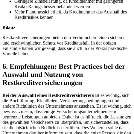
Geringere Zinsbelastung, da⁢ Kreditnehmer mit geringeren
Risiko-Ratings besser ‌behandelt⁢ werden
Mehr Planungssicherheit, da Kreditnehmer das Ausmaß des
⁢Kreditrisikos kennen
Bilanz
Restkreditversicherungen bieten den Verbrauchern einen sicheren
und erschwinglichen Schutz vor Kreditausfall. In der obigen
⁤Fallstudie ⁣haben ⁢wir gezeigt, dass sie ‌auch in ​der Praxis praktische
Vorteile​ haben.
6. Empfehlungen: Best Practices bei ‍der
Auswahl und Nutzung von
Restkreditversicherungen
Bei der‍ Auswahl eines Restkreditversicherers
ist es ⁣wichtig, sich
die Buchführung, Richtlinien, Versicherungsbedingungen und
andere Richtlinien⁤ des Unternehmens ‍anzusehen. Es ist wichtig, sich
‌bewusst zu sein, dass ⁢einige Versicherungsunternehmen sehr
begrenzte Leistungen anbieten. Daher ist es hilfreich, die Leistungen
⁤des gewählten Versicherers zu ‌überprüfen, ​um sicherzustellen, dass
sie die tatsächlichen‍ Bedürfnisse erfüllen.⁤ Des Weiteren sollte das
Unternehmen darüber informiert sein, dass⁣ diejenige Person, die den