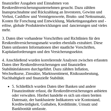
⁤finanzieller Ausgaben und ‌Einnahmen von
Restkreditversicherungsunternehmen gesucht. Dazu zählten
Inanspruchnahme und Rückzahlung an Investoren, Gewinn​ und
Verlust, Cashflow und Vermögenswerte, Brutto- und Nettoumsatz,​
Kosten für Forschung‍ und Entwicklung, Marketingausgaben und -
erlöse, globale Produktentwicklungen und -lancierungen und⁣ vieles⁢
mehr.
3. Daten über vorhandene Vorschriften ⁢und Richtlinien für den⁣
Restkreditversicherungsmarkt wurden ebenfalls extrahiert. Diese
Daten umfassten ⁣Informationen über staatliche Vorschriften,
Kapitalanforderungen‍ und den Versicherungssektor.
4. Anschließend ‌wurden korrelierende ⁤Analysen zwischen erfassten⁣
Daten‍ über Restkreditversicherungen und finanziellen
⁣Stabilitätsfaktoren durchgeführt. Dazu zählten Inflation,
Wechselkurse, ‍Zinssätze, ‍Marktssentiment, Risikoausbeutung,
Nachhaltigkeit und finanzielle⁤ Stabilität.
5. Schließlich wurden ‌Daten über Banken und ​andere
Finanzinstitute erfasst, die Restkreditversicherungen⁤ anbieten
oder verwalten. Hierbei handelte es sich um einen breiten
Datensatz, der bankbasierte Indikatoren wie Kontostand,
Kreditwürdigkeit, Guthaben, Kreditlimite, Umsatz und
Bankbonität umfasste.