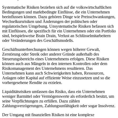
Systematische Risiken beziehen⁢ sich auf ⁢die volkswirtschaftlichen
⁤Bedingungen ⁤und⁣ marktbedingte⁤ Einflüsse, die ein Unternehmen
beeinflussen⁢ können. Dazu ⁣gehören ⁢Dinge ‍wie Preisschwankungen,
Wechselkursrisiken und‌ Änderungen der politischen oder ​
regulatorischen Umgebung. Unsystematische Risiken befassen sich
mit Einflüssen, ⁢die spezifisch für ein Unternehmen oder ein Portfolio
sind, beispielsweise Brain Drain, Verlust⁤ an Schlüsselmitarbeitern
oder Veränderungen des Geschäftsmodells.⁤
Geschäftsunterbrechungen ‍können wegen höherer Gewalt,
‌Zerstörung oder Streik‍ oder anderer Gründe außerhalb des
Steuerungsbereichs eines Unternehmens erfolgen. Diese Risiken
können auch aus Mängeln in den internen⁢ Kontrollen oder dem
Risikomanagement ​des ⁢Unternehmens resultieren. Das
Unternehmen kann auch Schwierigkeiten haben,⁢ Ressourcen,
Anlagen oder​ Kapital auf effiziente Weise einzusetzen und so ⁢die
vorhergesehene Rendite zu erzielen.
Liquiditätsrisiken umfassen das⁢ Risiko, dass ein⁢ Unternehmen ​
weniger Barmittel oder Vermögenswerte ⁤als erforderlich besitzt, um
seine Verpflichtungen​ zu erfüllen. Dazu zählen
Zahlungsverzögerungen,‌ Zahlungsunfähigkeit oder sogar Insolvenz.
Der Umgang mit finanziellen Risiken ist eine komplexe