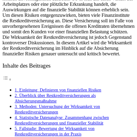
Arbeitsplatzes oder eine plötzliche Erkrankung handelt, die
Risiken:
Auswirkungen auf die finanzielle Stabilität können erheblich sein.
Die
Um diesen‍ Risiken entgegenzuwirken, bieten viele Finanzinstitute
Wirksamkeit
die Restkreditversicherung an. Diese Versicherung soll im Falle von
der
‌unvorhergesehenen⁣ Ereignissen die offenen ⁣Kreditraten ​übernehmen
Restkreditvers
und⁢ somit den Kunden vor einer finanziellen⁤ Belastung schützen.
im
Die Wirksamkeit der⁤ Restkreditversicherung ist ⁤jedoch Gegenstand
Fokus
‍kontroverser Diskussionen. In diesem Artikel wird die Wirksamkeit
⁣der ⁤Restkreditversicherung ⁢im Hinblick auf die Absicherung
finanzieller⁤ Risiken genauer ⁣untersucht⁣ und kritisch bewertet.
Inhalte des Beitrages
1. Einleitung: Definieren von finanziellen Risiken
2. Überblick über Restkreditversicherungen als‍
Absicherungsmaßnahme
3. Methoden:⁤ Untersuchung der Wirksamkeit von
Restkreditversicherungen
4. Statistische Datenanalyse: Zusammenhang zwischen
Restkreditversicherungen und finanzieller Stabilität
5. Fallstudie: Bewertung der​ Wirksamkeit von
Restkreditversicherungen in der Praxis