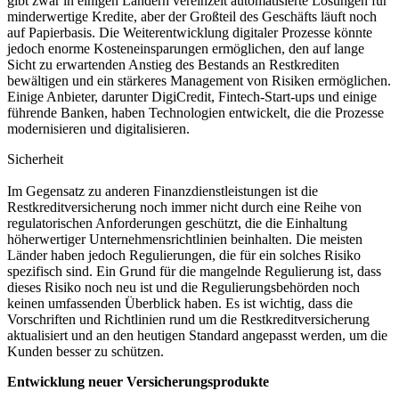
gibt zwar​ in einigen Ländern vereinzelt automatisierte Lösungen ‌für
minderwertige Kredite, aber der Großteil des Geschäfts läuft noch
auf Papierbasis. Die Weiterentwicklung digitaler‍ Prozesse könnte
jedoch enorme Kosteneinsparungen ‌ermöglichen, den ⁣auf lange‍
Sicht zu erwartenden Anstieg des Bestands an Restkrediten
bewältigen und ein ‍stärkeres Management von ‌Risiken ermöglichen.
Einige Anbieter,​ darunter DigiCredit,⁣ Fintech-Start-ups und⁤ einige
führende Banken, haben Technologien‌ entwickelt, die die Prozesse
modernisieren und digitalisieren. ​
Sicherheit
Im Gegensatz zu‍ anderen Finanzdienstleistungen‌ ist die
Restkreditversicherung‌ noch ‍immer nicht⁣ durch eine⁢ Reihe von
regulatorischen Anforderungen​ geschützt, die die Einhaltung
höherwertiger Unternehmensrichtlinien beinhalten. Die meisten
⁢Länder haben jedoch Regulierungen, die für ein solches Risiko
‍spezifisch sind. ​Ein ‍Grund⁣ für die mangelnde‌ Regulierung ist, dass
dieses Risiko noch neu ist und die Regulierungsbehörden noch
keinen umfassenden Überblick haben. ​Es⁢ ist wichtig, dass die
Vorschriften und Richtlinien rund um die Restkreditversicherung
aktualisiert und an den heutigen Standard angepasst⁢ werden, um die
Kunden besser zu schützen.
Entwicklung neuer Versicherungsprodukte