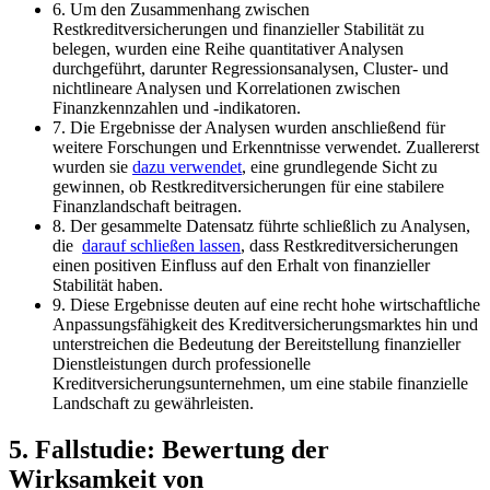
6. Um den Zusammenhang ‍zwischen
Restkreditversicherungen und finanzieller Stabilität zu
belegen, wurden ⁤eine⁢ Reihe quantitativer Analysen
durchgeführt, darunter Regressionsanalysen, Cluster- und​
nichtlineare Analysen und Korrelationen​ zwischen
Finanzkennzahlen und -indikatoren.
7. Die Ergebnisse‍ der Analysen⁤ wurden anschließend für
weitere Forschungen​ und Erkenntnisse verwendet. Zuallererst
‌wurden​ sie
dazu verwendet
, eine grundlegende ‍Sicht‍ zu
gewinnen,​ ob Restkreditversicherungen für eine stabilere
Finanzlandschaft beitragen.
8. Der gesammelte Datensatz führte schließlich zu Analysen,
⁣die ‍
darauf schließen ‌lassen
, dass Restkreditversicherungen⁢
einen positiven⁣ Einfluss auf den Erhalt von finanzieller⁤
Stabilität haben.‌
9. ⁢Diese​ Ergebnisse‍ deuten auf eine ‌recht ⁤hohe wirtschaftliche
Anpassungsfähigkeit des Kreditversicherungsmarktes hin und
unterstreichen die‌ Bedeutung ‌der ⁤Bereitstellung finanzieller⁤
Dienstleistungen durch⁢ professionelle
Kreditversicherungsunternehmen, um ⁣eine stabile finanzielle⁣
Landschaft‌ zu gewährleisten.
5. Fallstudie: Bewertung der​
Wirksamkeit von