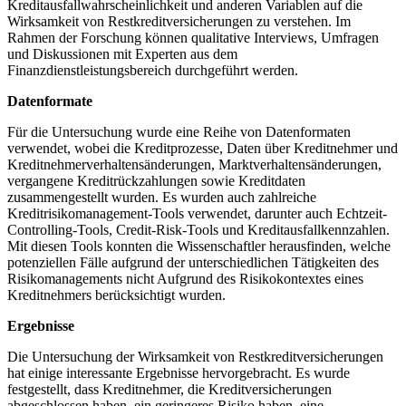
Kreditausfallwahrscheinlichkeit und ⁢anderen Variablen​ auf die
Wirksamkeit von Restkreditversicherungen⁣ zu verstehen. Im
Rahmen‍ der Forschung können‍ qualitative Interviews, Umfragen​
und Diskussionen mit Experten aus ⁤dem
Finanzdienstleistungsbereich ‌durchgeführt werden.
Datenformate
Für die Untersuchung wurde eine Reihe von ‌Datenformaten
verwendet, wobei die Kreditprozesse, Daten über Kreditnehmer ⁤und
Kreditnehmerverhaltensänderungen, Marktverhaltensänderungen,
vergangene Kreditrückzahlungen⁣ sowie Kreditdaten
zusammengestellt wurden. Es ‌wurden ‌auch ‌zahlreiche
Kreditrisikomanagement-Tools verwendet, darunter auch⁤ Echtzeit-
Controlling-Tools, ‍Credit-Risk-Tools und Kreditausfallkennzahlen. ​
Mit diesen Tools konnten ​die Wissenschaftler herausfinden, ⁢welche
potenziellen Fälle aufgrund der unterschiedlichen⁣ Tätigkeiten des
Risikomanagements nicht Aufgrund des Risikokontextes eines
Kreditnehmers berücksichtigt​ wurden.
Ergebnisse
Die Untersuchung⁣ der Wirksamkeit von Restkreditversicherungen
hat einige interessante Ergebnisse hervorgebracht. Es wurde
‌festgestellt, dass‌ Kreditnehmer, die‌ Kreditversicherungen
abgeschlossen haben, ein geringeres Risiko​ haben, eine