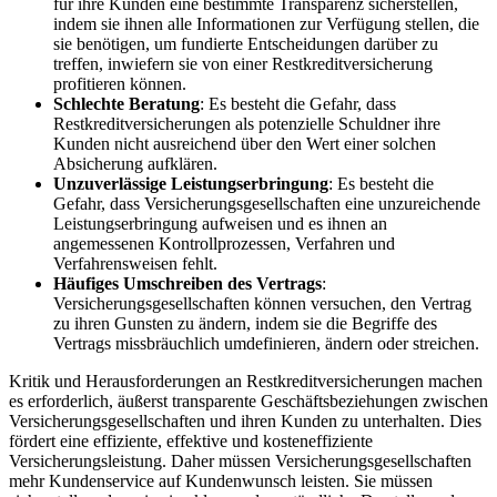
für ihre Kunden eine bestimmte⁢ Transparenz sicherstellen, ​
indem sie ihnen⁣ alle Informationen zur Verfügung stellen,⁢ die
sie benötigen, ⁢um ‍fundierte Entscheidungen darüber ‌zu​
treffen, ‌inwiefern sie von‌ einer Restkreditversicherung
profitieren⁢ können.
Schlechte Beratung
: ‍Es⁢ besteht⁣ die Gefahr, dass
Restkreditversicherungen als potenzielle⁤ Schuldner ihre
Kunden nicht ausreichend über den⁢ Wert einer solchen
Absicherung aufklären.
Unzuverlässige Leistungserbringung
: Es besteht die
Gefahr, dass Versicherungsgesellschaften eine unzureichende⁢
Leistungserbringung aufweisen und ‍es ​ihnen⁣ an
angemessenen Kontrollprozessen, Verfahren und
Verfahrensweisen fehlt.
Häufiges Umschreiben des Vertrags
:
⁢Versicherungsgesellschaften können versuchen, den Vertrag
zu ihren Gunsten zu ändern, indem sie die‍ Begriffe des
Vertrags missbräuchlich umdefinieren, ändern oder⁢ streichen.
Kritik​ und Herausforderungen an Restkreditversicherungen machen
es erforderlich, äußerst transparente Geschäftsbeziehungen zwischen
Versicherungsgesellschaften und ihren Kunden zu unterhalten. Dies
fördert eine effiziente, ​effektive und kosteneffiziente
Versicherungsleistung. Daher müssen Versicherungsgesellschaften
mehr Kundenservice auf Kundenwunsch⁣ leisten. ‌Sie müssen​