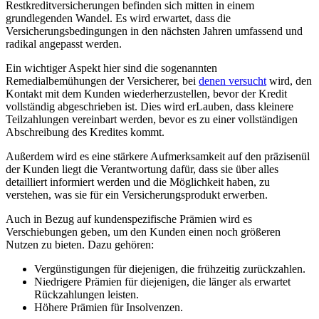
Restkreditversicherungen ‌befinden sich mitten⁢ in einem
grundlegenden​ Wandel. Es wird erwartet, dass die
Versicherungsbedingungen in den nächsten Jahren umfassend ‌und
radikal ⁤angepasst werden.
Ein wichtiger​ Aspekt hier sind die sogenannten
Remedialbemühungen der Versicherer, bei
denen ​versucht
wird,⁣ den
Kontakt mit dem Kunden wiederherzustellen, bevor der Kredit
vollständig‌ abgeschrieben ist. ‍Dies wird erLauben, dass kleinere
Teilzahlungen vereinbart werden, bevor‌ es zu einer vollständigen
Abschreibung des Kredites kommt.
Außerdem⁤ wird es eine⁤ stärkere⁣ Aufmerksamkeit auf den präzisenül
der ‍Kunden liegt die Verantwortung dafür, dass sie über alles
⁢detailliert informiert werden und die Möglichkeit haben, zu
verstehen, ⁢was sie für ein Versicherungsprodukt erwerben.
Auch in Bezug⁣ auf kundenspezifische Prämien wird es‌
Verschiebungen geben, um den Kunden einen noch ‍größeren
Nutzen zu bieten. Dazu gehören:
Vergünstigungen für⁤ diejenigen,‌ die frühzeitig zurückzahlen. ⁢
Niedrigere Prämien für diejenigen, die länger als erwartet
Rückzahlungen leisten.
Höhere Prämien für Insolvenzen.