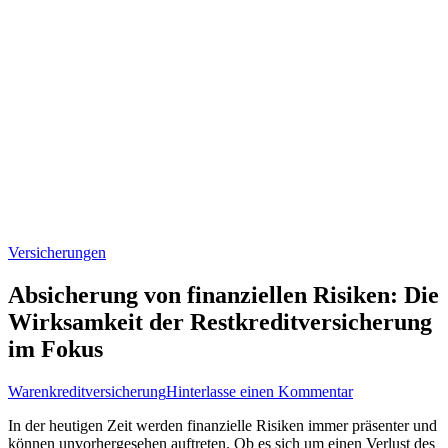
Versicherungen
Absicherung von finanziellen Risiken: Die
Wirksamkeit der Restkreditversicherung
im Fokus
zu
Warenkreditversicherung
Hinterlasse einen Kommentar
Absicherung
In der ‍heutigen Zeit werden⁢ finanzielle Risiken ⁤immer ⁢präsenter und
von
können‌ unvorhergesehen⁤ auftreten. Ob ‍es sich ‌um einen Verlust‍ des
finanziellen