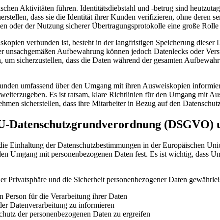
en Aktivitäten führen. Identitätsdiebstahl und -betrug sind heutzutag
stellen, dass sie die Identität ihrer Kunden verifizieren, ohne deren 
n oder der Nutzung sicherer Übertragungsprotokolle eine große Rolle 
pien verbunden ist, besteht in der langfristigen Speicherung dieser D
er unsachgemäßen Aufbewahrung können jedoch Datenlecks oder Verstö
, um sicherzustellen, dass die Daten während der gesamten Aufbewahru
Kunden umfassend über den Umgang mit ihren Ausweiskopien informier
 weiterzugeben. Es ist ratsam, klare Richtlinien für den Umgang mit Au
nehmen sicherstellen, dass ihre Mitarbeiter in Bezug auf den Datensch
EU-Datenschutzgrundverordnung (DSGVO) u
 die Einhaltung der Datenschutzbestimmungen in der Europäischen U
ür den Umgang mit personenbezogenen Daten fest. Es ist wichtig, dass 
 Privatsphäre und die Sicherheit personenbezogener Daten gewährleis
n Person für die Verarbeitung ihrer Daten
 der Datenverarbeitung zu informieren
hutz der personenbezogenen Daten zu ergreifen