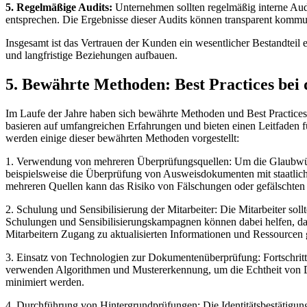
5. Regelmäßige Audits:
Unternehmen sollten regelmäßig interne Aud
entsprechen. Die Ergebnisse dieser Audits können transparent kommun
Insgesamt ist das Vertrauen der Kunden ein wesentlicher Bestandte
und langfristige Beziehungen aufbauen.
5. Bewährte Methoden: Best Practices bei
Im Laufe der Jahre haben sich bewährte Methoden und Best Practices 
basieren auf umfangreichen Erfahrungen und bieten einen Leitfaden f
werden einige dieser bewährten Methoden vorgestellt:
1. Verwendung von mehreren Überprüfungsquellen: Um die Glaubwürd
beispielsweise die Überprüfung von Ausweisdokumenten mit staatlic
mehreren Quellen kann das Risiko von Fälschungen oder gefälschten I
2. Schulung und Sensibilisierung der Mitarbeiter: Die Mitarbeiter s
Schulungen und Sensibilisierungskampagnen können dabei helfen, das
Mitarbeitern Zugang zu aktualisierten Informationen und Ressourcen
3. Einsatz von Technologien zur Dokumentenüberprüfung: Fortschrit
verwenden Algorithmen und Mustererkennung, um die Echtheit von D
minimiert werden.
4. Durchführung von Hintergrundprüfungen: Die Identitätsbestätigun