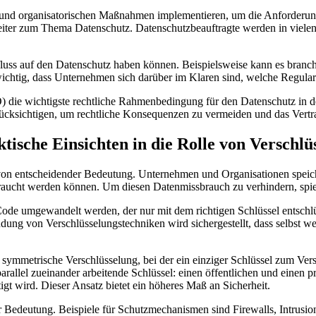
hen und organisatorischen Maßnahmen implementieren, um die Anforde
iter zum Thema Datenschutz. Datenschutzbeauftragte werden in vielen Fä
ss auf den Datenschutz haben können. Beispielsweise kann es branchen
htig, dass Unternehmen sich darüber im Klaren sind, welche Regularien
 wichtigste rechtliche Rahmenbedingung für den Datenschutz in der 
ücksichtigen, um rechtliche Konsequenzen zu vermeiden und das Vert
ktische Einsichten in die Rolle von Versch
t von entscheidender Bedeutung. Unternehmen und Organisationen speic
raucht werden können. Um diesen Datenmissbrauch zu verhindern, spi
Code umgewandelt werden, der nur mit dem richtigen Schlüssel entschlüs
dung von Verschlüsselungstechniken wird sichergestellt, dass selbst 
e symmetrische Verschlüsselung, bei der ein einziger Schlüssel zum Ve
allel zueinander arbeitende Schlüssel: einen öffentlichen und einen pr
igt wird. Dieser Ansatz bietet ein höheres Maß an Sicherheit.
edeutung. Beispiele für Schutzmechanismen sind Firewalls, Intrusion