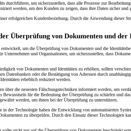
its durchführen, um sicherzustellen, dass alle Prozesse zur Bearbei
iziert werden, um den Kunden zu zeigen, dass ihre Daten sicher und g
il einer erfolgreichen Kundenbeziehung. Durch die Anwendung dieser 
 der Überprüfung von Dokumenten und der I
entwickelt, um die Überprüfung von Dokumenten und die Identitätsbest
ür Unternehmen und Organisationen, um sicherzustellen, dass Dokument
igkeit von Dokumenten und Identitäten zu erhöhen, sollten verschi
hen Datenbanken oder die Bestätigung von Adressen durch unabhängig
dentitäten erheblich reduziert werden.
ollten über die neuesten Fälschungstechniken informiert werden, um ve
 Bewusstsein für die Bedeutung der Überprüfung zu schärfen und das 
 gewährt werden, um ihnen bei der Überprüfung zu unterstützen.
te in der Technologie haben die Entwicklung von automatisierten Sy
okumenten zu überprüfen. Durch den Einsatz dieser Technologien kan
g sollte nicht nur auf die Überprüfung von Dokumenten beschränkt sei