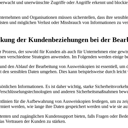
rwacht und unerwünschte Zugriffe oder Angriffe erkennt und blockiert
nternehmen und Organisationen müssen sicherstellen, dass ihre sensi
sten und möglichen Verlust oder Missbrauch von Informationen zu ve
ärkung der Kundenbeziehungen bei der Bear
er Prozess, der sowohl für Kunden als auch für Unternehmen eine gewi
n verschiedene Strategien anwenden. Im Folgenden werden einige bew
d den Ablauf der Bearbeitung von Ausweiskopien ist essentiell, um 
 den sensiblen Daten umgehen. Dies kann beispielsweise durch leicht 
önlichen Informationen. Es ist daher wichtig, starke Sicherheitsvorke
erschlüsselungstechnologien und anderen Sicherheitsmaßnahmen bewuss
htlinien für die Aufbewahrung von Ausweiskopien festlegen, um zu ze
ormiert werden, wie lange ihre Daten gespeichert werden und wie sie 
nten und zugänglichen Kundensupport bieten, falls Fragen oder Bede
as Vertrauen der Kunden zu stärken.