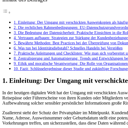
–
Ein
akademischer
Leitfaden
1. Einleitung: Der Umgang mit verschickten Ausweiskopien als häufig
2. Die rechtlichen Rahmenbedingungen: EU-Datenschutzgrundverord
3. Die Bedeutung der Datensicherheit: Praktische Einsichten in die 
4. Vertrauen aufbauen: Strategien zur Stärkung der Kundenbeziehung
5. Bewährte Methoden: Best Practices bei der Überprüfung von Dokume
6. Was tun bei Identitätsdiebstahl? Schnelles Handeln bei Verstößen
7. Praktische Anleitungen und Checklisten: Wie man sich vorbereitet 
8. Zentralisierung und Automatisierung: Trends und Entwicklungen b
9. Ethik und moralische Verantwortung: Die Rolle von Organisationen
10. Fazit: Schlüsselergebnisse dieser Studie und zukünftige Forschung
1. Einleitung: Der Umgang mit verschickte
In der heutigen digitalen Welt hat der Umgang mit verschickten A
Reisepässe oder Führerscheine von ihren Kunden oder Mitgliedern verl
Aufbewahrung solcher sensibler persönlicher Informationen große Ri
Zuallererst steht der Schutz der Privatsphäre im Mittelpunkt. Kunde
Name, Adresse, Ausweisnummer oder Geburtsdatum stellt eine potenzi
Vorkehrungen treffen, um sicherzustellen, dass diese Daten während