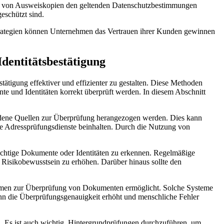
tung von Ausweiskopien den geltenden Datenschutzbestimmungen
eschützt sind.
Strategien können Unternehmen das Vertrauen ihrer Kunden gewinnen
dentitätsbestätigung
ätigung effektiver und effizienter zu gestalten. Diese Methoden
e und Identitäten korrekt überprüft werden. In diesem Abschnitt
edene Quellen zur Überprüfung herangezogen werden. Dies kann
e Adressprüfungsdienste beinhalten. Durch die Nutzung von
rdächtige Dokumente oder Identitäten zu erkennen. Regelmäßige
Risikobewusstsein zu erhöhen. Darüber hinaus sollte den
stemen zur Überprüfung von Dokumenten ermöglicht. Solche Systeme
n die Überprüfungsgenauigkeit erhöht und menschliche Fehler
n. Es ist auch wichtig, Hintergrundprüfungen durchzuführen, um