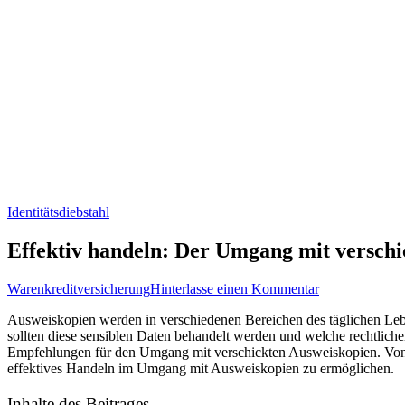
Identitätsdiebstahl
Effektiv handeln: Der Umgang mit verschi
zu
Warenkreditversicherung
Hinterlasse einen Kommentar
Effektiv
Ausweiskopien werden in verschiedenen Bereichen des täglichen Le
handeln:
sollten diese sensiblen Daten behandelt werden und welche rechtlich
Der
Empfehlungen für den Umgang mit verschickten Ausweiskopien. Von d
Umgang
effektives Handeln im Umgang mit Ausweiskopien zu ermöglichen.
mit
verschickten
Ausweiskopie
Inhalte des Beitrages