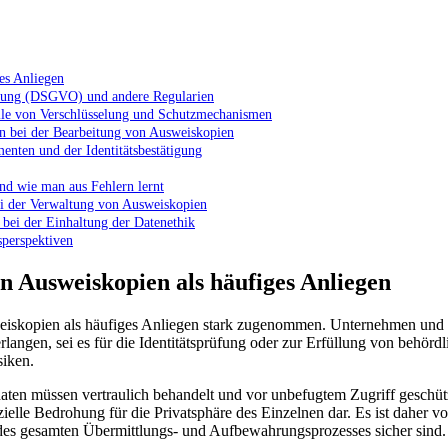
es Anliegen
nung (DSGVO) und andere Regularien
Rolle von Verschlüsselung und Schutzmechanismen
en bei der Bearbeitung von Ausweiskopien
nten und der Identitätsbestätigung
und wie man aus Fehlern lernt
ei der Verwaltung von Ausweiskopien
 bei der Einhaltung der Datenethik
sperspektiven
n Ausweiskopien als häufiges Anliegen
usweiskopien als häufiges Anliegen stark zugenommen. Unternehmen 
angen, sei es für die Identitätsprüfung oder zur Erfüllung von behördl
siken.
ndaten müssen vertraulich behandelt und vor unbefugtem Zugriff gesch
elle Bedrohung für die Privatsphäre des Einzelnen dar. Es ist daher
 des gesamten Übermittlungs- und Aufbewahrungsprozesses sicher sind.