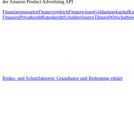
der Amazon Product Advertising API
Finanzierungsarten
Finanzvergleich
Finanzwissen
Geldanlage
kapital
Ko
Finanzen
Privatkredit
Ratenkredit
Schulden
Sparen
Tilgung
Wirtschaftsre
Beitragsnavigation
Risiko- und Schutzfaktoren: Grundlagen und Bedeutung erklärt