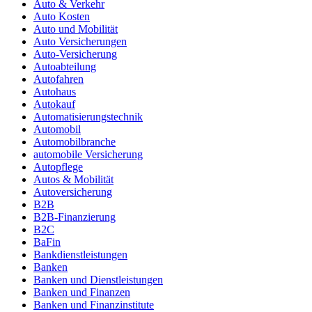
Auto & Verkehr
Auto Kosten
Auto und Mobilität
Auto Versicherungen
Auto-Versicherung
Autoabteilung
Autofahren
Autohaus
Autokauf
Automatisierungstechnik
Automobil
Automobilbranche
automobile Versicherung
Autopflege
Autos & Mobilität
Autoversicherung
B2B
B2B-Finanzierung
B2C
BaFin
Bankdienstleistungen
Banken
Banken und Dienstleistungen
Banken und Finanzen
Banken und Finanzinstitute