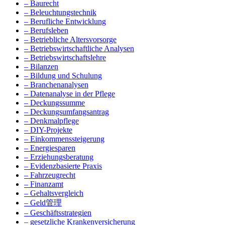
– Baurecht
– Beleuchtungstechnik
– Berufliche Entwicklung
– Berufsleben
– Betriebliche Altersvorsorge
– Betriebswirtschaftliche Analysen
– Betriebswirtschaftslehre
– Bilanzen
– Bildung und Schulung
– Branchenanalysen
– Datenanalyse in der Pflege
– Deckungssumme
– Deckungsumfangsantrag
– Denkmalpflege
– DIY-Projekte
– Einkommenssteigerung
– Energiesparen
– Erziehungsberatung
– Evidenzbasierte Praxis
– Fahrzeugrecht
– Finanzamt
– Gehaltsvergleich
– Geld管理
– Geschäftsstrategien
– gesetzliche Krankenversicherung