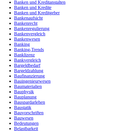
Banken und Kreditanstalten
Banken und Kredite
Banken und Kreditgeber
Bankenaufsicht
Bankenrecht
Bankenregulierung
Bankenvergleich
Bankenwesen
Banking
Banking-Trends
Banklizenz
Bankvergleich
Bargeldbedarf
Bargeldzahlung
Baufinanzierung
Bauingenieurwesen
Baumaterialien
Bauphysik
Bauplanung
Bauspardarlehen
Baustatik
Bauvorschriften
Bauwesen
Bedeutungen
Belastbarkeit