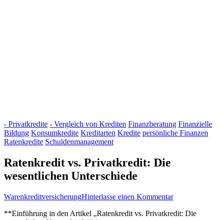
- Privatkredite
- Vergleich von Krediten
Finanzberatung
Finanzielle
Bildung
Konsumkredite
Kreditarten
Kredite
persönliche Finanzen
Ratenkredite
Schuldenmanagement
Ratenkredit vs. Privatkredit: Die
wesentlichen Unterschiede
zu
Warenkreditversicherung
Hinterlasse einen Kommentar
Ratenkredit
**Einführung in den Artikel „Ratenkredit vs. ‌Privatkredit: Die
vs.