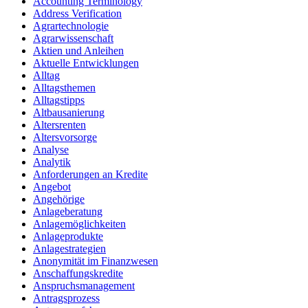
Accounting Terminology
Address Verification
Agrartechnologie
Agrarwissenschaft
Aktien und Anleihen
Aktuelle Entwicklungen
Alltag
Alltagsthemen
Alltagstipps
Altbausanierung
Altersrenten
Altersvorsorge
Analyse
Analytik
Anforderungen an Kredite
Angebot
Angehörige
Anlageberatung
Anlagemöglichkeiten
Anlageprodukte
Anlagestrategien
Anonymität im Finanzwesen
Anschaffungskredite
Anspruchsmanagement
Antragsprozess