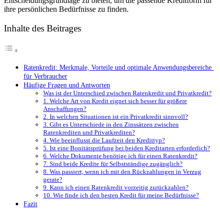
Entscheidungsgrundlage zu bieten, um die passende‌ Kreditform für
ihre persönlichen Bedürfnisse zu finden.
Inhalte des Beitrages
Ratenkredit: Merkmale, Vorteile und⁤ optimale Anwendungsbereiche ​
für Verbraucher
Häufige Fragen und Antworten
Was ist ⁤der Unterschied zwischen Ratenkredit und ⁢Privatkredit?
1. Welche Art​ von Kredit eignet ‌sich besser für ⁣größere
Anschaffungen?
2. In welchen Situationen ist ⁣ein Privatkredit sinnvoll?
3. Gibt es‍ Unterschiede ‍in den Zinssätzen zwischen
Ratenkrediten und Privatkrediten?
4. ⁢Wie beeinflusst die Laufzeit den Kredittyp?
5. Ist eine Bonitätsprüfung bei beiden Kreditarten erforderlich?
6. Welche Dokumente benötige ich für einen Ratenkredit?
7. Sind beide Kredite für Selbstständige ⁤zugänglich?
8.⁢ Was​ passiert,​ wenn ich mit den Rückzahlungen in​ Verzug
gerate?
9. Kann ich einen Ratenkredit vorzeitig zurückzahlen?
10. Wie finde ich den besten Kredit ‌für meine ‌Bedürfnisse?
Fazit