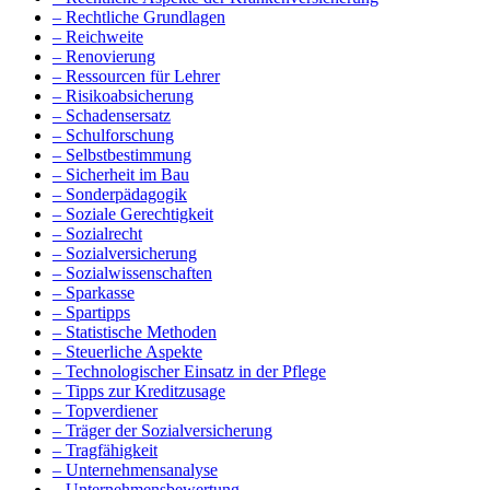
– Rechtliche Grundlagen
– Reichweite
– Renovierung
– Ressourcen für Lehrer
– Risikoabsicherung
– Schadensersatz
– Schulforschung
– Selbstbestimmung
– Sicherheit im Bau
– Sonderpädagogik
– Soziale Gerechtigkeit
– Sozialrecht
– Sozialversicherung
– Sozialwissenschaften
– Sparkasse
– Spartipps
– Statistische Methoden
– Steuerliche Aspekte
– Technologischer Einsatz in der Pflege
– Tipps zur Kreditzusage
– Topverdiener
– Träger der Sozialversicherung
– Tragfähigkeit
– Unternehmensanalyse
– Unternehmensbewertung