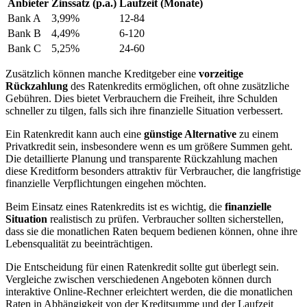
Anbieter
Zinssatz (p.a.)
Laufzeit (Monate)
Bank A
3,99%
12-84
Bank B
4,49%
6-120
Bank C
5,25%
24-60
Zusätzlich können manche Kreditgeber eine⁢
vorzeitige‍
Rückzahlung
des Ratenkredits ermöglichen, oft ohne zusätzliche
Gebühren. Dies bietet Verbrauchern die Freiheit, ihre Schulden
schneller zu tilgen, falls sich ihre finanzielle Situation verbessert.
Ein⁤ Ratenkredit kann‌ auch eine
günstige Alternative
​zu einem⁣
Privatkredit sein, insbesondere wenn es um größere Summen geht.
Die detaillierte Planung‍ und transparente Rückzahlung machen
diese Kreditform besonders attraktiv für Verbraucher, die langfristige
finanzielle Verpflichtungen eingehen möchten.
Beim Einsatz eines Ratenkredits ist es wichtig, die
finanzielle
Situation
realistisch⁣ zu⁢ prüfen. ​Verbraucher sollten sicherstellen,
dass ⁢sie die monatlichen Raten bequem bedienen können, ⁣ohne ihre
Lebensqualität zu beeinträchtigen.
Die​ Entscheidung für‍ einen Ratenkredit sollte gut überlegt‌ sein.
‍Vergleiche zwischen verschiedenen Angeboten können durch
interaktive Online-Rechner erleichtert werden, die die ​monatlichen
Raten in Abhängigkeit von der Kreditsumme und ⁢der Laufzeit ​