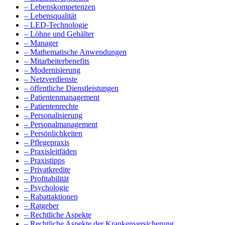
– Lebenskompetenzen
– Lebensqualität
– LED-Technologie
– Löhne und Gehälter
– Manager
– Mathematische Anwendungen
– Mitarbeiterbenefits
– Modernisierung
– Netzverdienste
– öffentliche Dienstleistungen
– Patientenmanagement
– Patientenrechte
– Personalisierung
– Personalmanagement
– Persönlichkeiten
– Pflegepraxis
– Praxisleitfäden
– Praxistipps
– Privatkredite
– Profitabilität
– Psychologie
– Rabattaktionen
– Ratgeber
– Rechtliche Aspekte
– Rechtliche Aspekte der Krankenversicherung