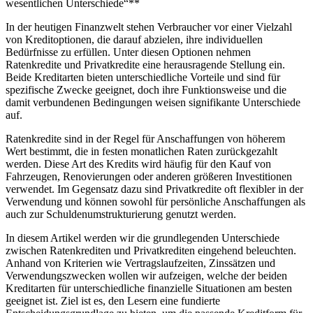
wesentlichen Unterschiede“**
Privatkredit:
Die
In der heutigen Finanzwelt stehen Verbraucher vor einer Vielzahl
wesentlichen
von Kreditoptionen, ⁣die darauf‍ abzielen,⁣ ihre individuellen
Unterschiede
Bedürfnisse zu erfüllen. Unter diesen Optionen nehmen
Ratenkredite ​und Privatkredite eine herausragende Stellung ein.
Beide Kreditarten bieten unterschiedliche Vorteile und ⁤sind für
spezifische Zwecke⁢ geeignet, doch ihre Funktionsweise und die
damit verbundenen Bedingungen weisen signifikante Unterschiede
auf.
Ratenkredite sind in⁤ der‍ Regel für Anschaffungen von​ höherem
Wert bestimmt, die‌ in festen monatlichen Raten⁢ zurückgezahlt
⁢werden. ⁤Diese Art des Kredits wird ‍häufig für den Kauf von
Fahrzeugen, Renovierungen oder anderen größeren⁣ Investitionen
verwendet. Im Gegensatz dazu sind Privatkredite oft flexibler in ⁤der
Verwendung und können sowohl für persönliche Anschaffungen‌ als
auch⁣ zur‌ Schuldenumstrukturierung genutzt werden.
In diesem Artikel werden​ wir die grundlegenden⁤ Unterschiede
zwischen Ratenkrediten und⁤ Privatkrediten eingehend beleuchten.
Anhand von Kriterien wie Vertragslaufzeiten, Zinssätzen und
Verwendungszwecken wollen wir aufzeigen,⁣ welche der beiden
⁢Kreditarten für unterschiedliche finanzielle Situationen am besten
⁣geeignet ist. Ziel ⁣ist es, den Lesern eine‌ fundierte