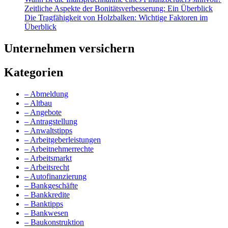
Zeitliche Aspekte der Bonitätsverbesserung: Ein Überblick
Die Tragfähigkeit von Holzbalken: Wichtige Faktoren im
Überblick
Unternehmen versichern
Kategorien
– Abmeldung
– Altbau
– Angebote
– Antragstellung
– Anwaltstipps
– Arbeitgeberleistungen
– Arbeitnehmerrechte
– Arbeitsmarkt
– Arbeitsrecht
– Autofinanzierung
– Bankgeschäfte
– Bankkredite
– Banktipps
– Bankwesen
– Baukonstruktion