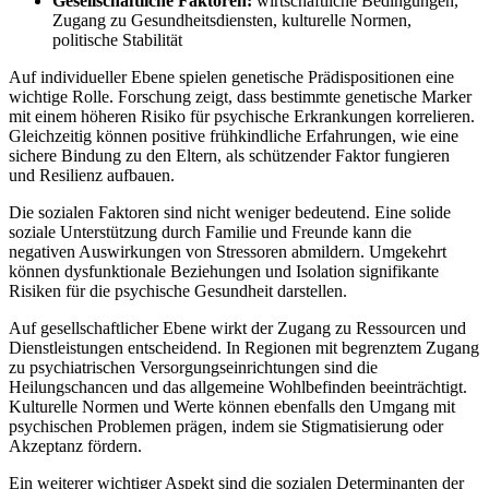
Gesellschaftliche Faktoren:
wirtschaftliche Bedingungen,
Zugang zu Gesundheitsdiensten, kulturelle Normen,
politische Stabilität
Auf‍ individueller Ebene spielen genetische Prädispositionen eine‍
wichtige Rolle. Forschung zeigt, ⁢dass bestimmte genetische ⁢Marker
mit einem höheren ⁤Risiko für psychische Erkrankungen korrelieren.
Gleichzeitig können positive frühkindliche Erfahrungen, wie eine
‍sichere⁤ Bindung zu den⁤ Eltern, als schützender Faktor​ fungieren
und Resilienz aufbauen.
Die sozialen Faktoren sind nicht weniger bedeutend. Eine solide‌
soziale Unterstützung durch Familie und Freunde ‍kann die
negativen Auswirkungen von Stressoren abmildern. Umgekehrt
können ⁣dysfunktionale Beziehungen und Isolation signifikante
Risiken für die psychische Gesundheit ⁣darstellen.
Auf gesellschaftlicher⁣ Ebene wirkt der Zugang zu⁣ Ressourcen und
Dienstleistungen entscheidend. In Regionen mit begrenztem⁤ Zugang
zu psychiatrischen⁢ Versorgungseinrichtungen sind ⁤die
Heilungschancen und das ‌allgemeine Wohlbefinden​ beeinträchtigt.
⁢Kulturelle Normen⁤ und Werte können ebenfalls den Umgang mit
psychischen Problemen prägen, indem sie Stigmatisierung oder
⁣Akzeptanz fördern.
Ein⁤ weiterer⁢ wichtiger Aspekt sind die sozialen Determinanten der