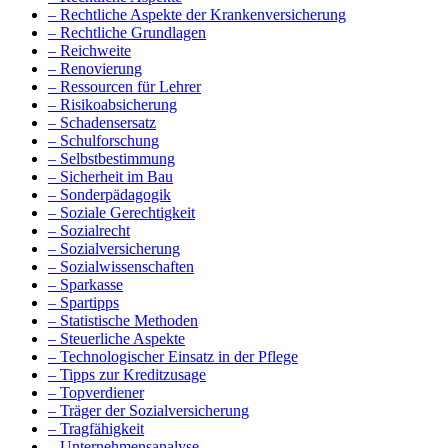
– Rechtliche Aspekte der Krankenversicherung
– Rechtliche Grundlagen
– Reichweite
– Renovierung
– Ressourcen für Lehrer
– Risikoabsicherung
– Schadensersatz
– Schulforschung
– Selbstbestimmung
– Sicherheit im Bau
– Sonderpädagogik
– Soziale Gerechtigkeit
– Sozialrecht
– Sozialversicherung
– Sozialwissenschaften
– Sparkasse
– Spartipps
– Statistische Methoden
– Steuerliche Aspekte
– Technologischer Einsatz in der Pflege
– Tipps zur Kreditzusage
– Topverdiener
– Träger der Sozialversicherung
– Tragfähigkeit
– Unternehmensanalyse