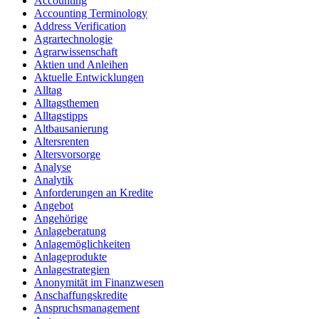
Accounting
Accounting Terminology
Address Verification
Agrartechnologie
Agrarwissenschaft
Aktien und Anleihen
Aktuelle Entwicklungen
Alltag
Alltagsthemen
Alltagstipps
Altbausanierung
Altersrenten
Altersvorsorge
Analyse
Analytik
Anforderungen an Kredite
Angebot
Angehörige
Anlageberatung
Anlagemöglichkeiten
Anlageprodukte
Anlagestrategien
Anonymität im Finanzwesen
Anschaffungskredite
Anspruchsmanagement