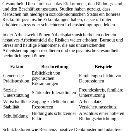
Gesundheit. Diese umfassen das Einkommen, den Bildungsstand
und den Beschäftigungsstatus. Studien haben gezeigt, dass
Menschen mit​ niedrigem sozioökonomischen Status ein höheres
Risiko ‍für psychische Erkrankungen haben, ​da sie oft ​unter
erhöhtem stress oder schlechteren Lebensbedingungen leiden.
In der Arbeitswelt können Arbeitsplatzunsicherheiten oder ein
negatives Arbeitsumfeld die Risiken weiter ⁣erhöhen.‌ Burnout und
Stress sind⁣ häufige Phänomene,⁢ die aus unzureichenden
Arbeitsbedingungen ​resultieren und die psychische ‌Gesundheit
beeinträchtigen können.
Faktor
Beschreibung
Beispiele
Erblichkeit von
Genetische
Familiengeschichte von
⁤psychischen
Prädisposition
Depressionen
Erkrankungen
Soziale
Freundeskreis, familiäre
Stärke der Interaktionen
Unterstützung
Unterstützung
Wirtschaftliche
Zugang⁣ zu Mitteln und
Arbeitsplatz,
‌Stabilität
Ressourcen
Versicherungsschutz
Bildung als schützender
Abschluss einer höheren⁤
Schulbildung
Faktor
Bildungseinrichtung
Schutzfaktoren wie Resilienz, positive Denkmuster und adaptive​