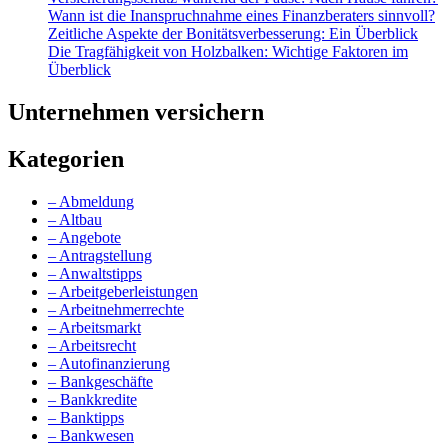
Wann ist die Inanspruchnahme eines Finanzberaters sinnvoll?
Zeitliche Aspekte der Bonitätsverbesserung: Ein Überblick
Die Tragfähigkeit von Holzbalken: Wichtige Faktoren im
Überblick
Unternehmen versichern
Kategorien
– Abmeldung
– Altbau
– Angebote
– Antragstellung
– Anwaltstipps
– Arbeitgeberleistungen
– Arbeitnehmerrechte
– Arbeitsmarkt
– Arbeitsrecht
– Autofinanzierung
– Bankgeschäfte
– Bankkredite
– Banktipps
– Bankwesen