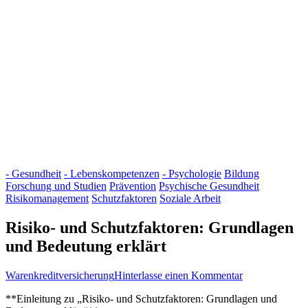
- Gesundheit
- Lebenskompetenzen
- Psychologie
Bildung
Forschung und Studien
Prävention
Psychische Gesundheit
Risikomanagement
Schutzfaktoren
Soziale Arbeit
Risiko- und Schutzfaktoren: Grundlagen
und Bedeutung erklärt
zu
Warenkreditversicherung
Hinterlasse einen Kommentar
Risiko-
**Einleitung zu „Risiko- und‍ Schutzfaktoren: Grundlagen ‍und
und