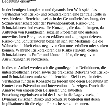
Bedeutung erklärt“**
Schutzfaktoren
Grundlagen
In ⁤der‍ heutigen komplexen⁤ und dynamischen Welt spielt das
und
Verständnis von Risiko- und Schutzfaktoren eine zentrale Rolle‍ in
Bedeutung
verschiedenen Bereichen, sei es in der ⁣Gesundheitsforschung, der
erklärt
Sozialwissenschaft ⁢oder der Präventionsarbeit. Risiko- und
Schutzfaktoren sind essenzielle Konzepte, ‍die dazu beitragen, das
Auftreten von‌ Krankheiten, sozialen Problemen und anderen
unerwünschten Ereignissen zu⁣ erklären und ​zu prognostizieren.
Risiko- und Schutzfaktoren ​beziehen sich auf Merkmale, die die
Wahrscheinlichkeit eines negativen Outcomes erhöhen oder ⁣senken‌
können. Während Risikofaktoren das ⁢Risiko steigern, dienen
Schutzfaktoren als Puffer und können helfen, die negativen
Auswirkungen zu reduzieren.
In diesem Artikel werden wir die grundlegenden Definitionen, ⁣die
unterschiedlichen ⁢Typen sowie die​ praktische Relevanz von‌ Risiko-
⁤und Schutzfaktoren ‍umfassend⁣ beleuchten. Ziel ist es,‌ ein tiefes⁤
Verständnis für diese Konzepte zu​ fördern​ und deren Bedeutung im⁢
Kontext von Prävention und Intervention aufzuzeigen. Durch⁤ die
Analyse von empirischen Beispielen und aktuellen
Forschungsergebnissen wird‌ der Leser in die Lage versetzt, die
Dynamik zwischen Risiko und⁤ Schutz zu begreifen und deren
Implikationen für die eigene Praxis besser⁣ zu⁣ erkennen.