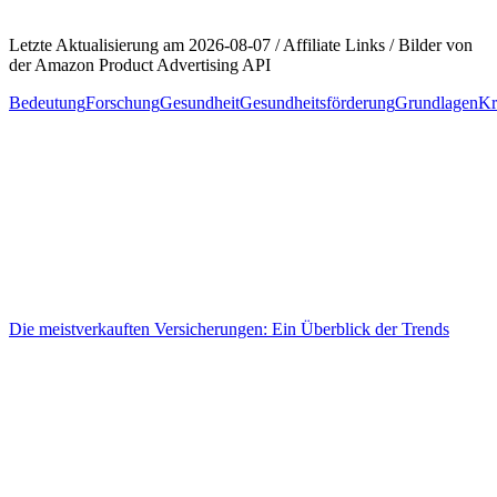
Letzte Aktualisierung am 2026-08-07 / Affiliate Links / Bilder von
der Amazon Product Advertising API
Bedeutung
Forschung
Gesundheit
Gesundheitsförderung
Grundlagen
Kr
Beitragsnavigation
Die meistverkauften Versicherungen: Ein Überblick der Trends