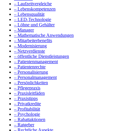
– Laufzeitvergleiche
– Lebenskompetenzen
– Lebensqualität
– LED-Technologie
– Löhne und Gehälter
– Manager
– Mathematische Anwendungen
– Mitarbeiterbenefits
– Modernisierung
– Netzverdienste
– öffentliche Dienstleistungen
– Patientenmanagement
– Patientenrechte
– Personalisierung
– Personalmanagement
– Persönlichkeiten
– Pflegepraxis
– Praxisleitfäden
– Praxistipps
– Privatkredite
– Profitabilität
– Psychologie
– Rabattaktionen
– Ratgeber
– Rechtliche Aspekte