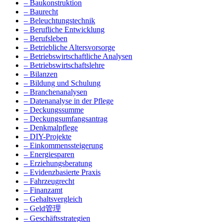
– Baukonstruktion
– Baurecht
– Beleuchtungstechnik
– Berufliche Entwicklung
– Berufsleben
– Betriebliche Altersvorsorge
– Betriebswirtschaftliche Analysen
– Betriebswirtschaftslehre
– Bilanzen
– Bildung und Schulung
– Branchenanalysen
– Datenanalyse in der Pflege
– Deckungssumme
– Deckungsumfangsantrag
– Denkmalpflege
– DIY-Projekte
– Einkommenssteigerung
– Energiesparen
– Erziehungsberatung
– Evidenzbasierte Praxis
– Fahrzeugrecht
– Finanzamt
– Gehaltsvergleich
– Geld管理
– Geschäftsstrategien