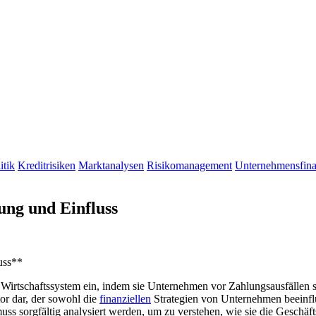
itik
Kreditrisiken
Marktanalysen
Risikomanagement
Unternehmensfin
ng und Einfluss
sicherungsprämie:
uss**
Wirtschaftssystem ein, indem⁢ sie Unternehmen vor Zahlungsausfällen schü
tor dar, der sowohl die
finanziellen
Strategien von Unternehmen beeinflus
muss sorgfältig⁣ analysiert werden,⁣ um zu ‌verstehen, wie sie die Gesch