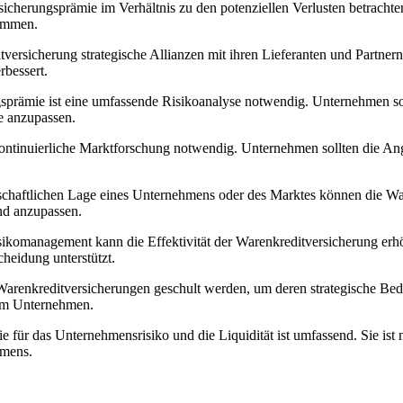
rsicherungsprämie im Verhältnis zu den potenziellen Verlusten betrachte
kommen.
rsicherung strategische Allianzen⁣ mit ihren Lieferanten und⁤ Partner
rbessert.
gsprämie ⁣ist eine umfassende Risikoanalyse notwendig. Unternehmen soll
se anzupassen.
 kontinuierliche ‌Marktforschung notwendig. Unternehmen sollten die Ange
rtschaftlichen Lage eines Unternehmens oder des Marktes können die W
end anzupassen.
ikomanagement kann die Effektivität der Warenkreditversicherung erhöh
heidung unterstützt.
 Warenkreditversicherungen‍ geschult werden, um deren strategische Be
 im Unternehmen.
⁤für das Unternehmensrisiko und die Liquidität⁤ ist ‍umfassend. Sie ist 
hmens.