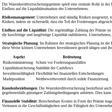
Die Warenkreditversicherungsprämie spielt eine​ zentrale Rolle in der
Einfluss auf ‍die Liquiditätssituation des Unternehmens.
Risikomanagement
: Unternehmen sind ständig Risiken ausgesetzt, i
Risiken,⁣ indem ⁢sie sicherstellt, dass ⁤ein‍ Teil der Forderungen abges
Einfluss auf die Liquidität
: Die regelmäßige Zahlung der Prämie ist e
die⁤ kurzfristige ⁣und langfristige Liquidität stabilisieren. ​Unterneh
Strategische Planung
:⁢ Im Rahmen der strategischen Planung ist di
diese Weise⁢ können Unternehmen Investitionen gezielt‌ tätigen ​und ‍i
Aspekt
Bedeutung
Risikominimierung
Schutz vor Forderungsausfällen
Liquiditätssicherung
Stabilität⁣ der Cashflows
Investitionsfähigkeit
Flexibilität⁢ bei finanziellen Entscheidungen
Marktposition
Wettbewerbsvorteil durch solide Finanzierung
Kundenbeziehungen
: Die Warenkreditversicherung beeinflusst auch
gegebenenfalls⁣ günstigere​ Zahlungsbedingungen anbieten. Dies kann
Finanzielle Stabilität
: ⁢Berechenbare ​Kosten in Form der Prämie tragen
Vertrauen in die Geschäftstätigkeiten und die Fähigkeit des Unterneh