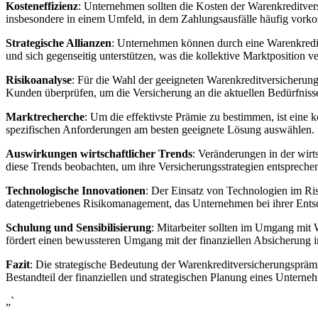
Kosteneffizienz
: Unternehmen ⁣sollten die ⁣Kosten‍ der Warenkreditve
insbesondere in einem Umfeld, in dem ‌Zahlungsausfälle häufig vor
Strategische Allianzen
: Unternehmen können durch eine Warenkreditve
und sich gegenseitig unterstützen, was die kollektive ⁢Marktposition ve
Risikoanalyse
: ​Für die‌ Wahl der geeigneten Warenkreditversicherun
Kunden ‍überprüfen, um⁢ die ‍Versicherung an die aktuellen Bedürfnis
Marktrecherche
: ⁤Um die effektivste Prämie zu ‌bestimmen, ist eine
⁤spezifischen Anforderungen am besten geeignete‌ Lösung auswählen.
Auswirkungen wirtschaftlicher Trends
:​ Veränderungen in der wi
diese Trends beobachten, um ihre Versicherungsstrategien⁢ entsprech
Technologische Innovationen
: Der Einsatz von Technologien im Ris
datengetriebenes Risikomanagement, das Unternehmen bei ihrer Entsc
Schulung ‍und Sensibilisierung
: Mitarbeiter⁤ sollten im Umgang mit
fördert einen‍ bewussteren Umgang‌ mit der finanziellen Absicherung
Fazit
: Die strategische Bedeutung der‍ Warenkreditversicherungsprämie 
Bestandteil der finanziellen und strategischen Planung eines ⁣Unterne
„`