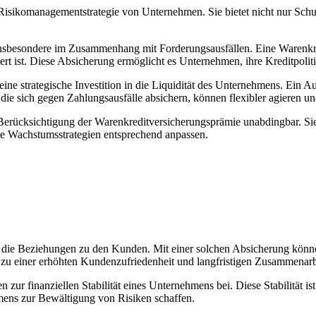
 Risikomanagementstrategie von Unternehmen. Sie⁤ bietet nicht nur Schut
nsbesondere im Zusammenhang ⁣mit Forderungsausfällen. Eine ‌Warenkred
ichert ‍ist. Diese​ Absicherung ermöglicht es Unternehmen, ihre Kreditpol
ine strategische Investition in die⁢ Liquidität des Unternehmens. Ein Au
men, die sich gegen Zahlungsausfälle absichern, können‍ flexibler agieren
e ‍Berücksichtigung der⁢ Warenkreditversicherungsprämie unabdingbar. S
hre ⁤Wachstumsstrategien entsprechend anpassen.
 ​die Beziehungen ⁣zu den Kunden. Mit einer ‌solchen ⁤Absicherung kön
 zu einer erhöhten Kundenzufriedenheit und langfristigen Zusammenarb
 zur finanziellen Stabilität eines ⁣Unternehmens bei. Diese Stabilität ist
mens zur ‍Bewältigung von Risiken schaffen.