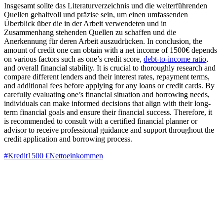
Insgesamt sollte das Literaturverzeichnis und die weiterführenden
Quellen gehaltvoll und präzise sein, um einen umfassenden
Überblick über die in der Arbeit verwendeten und in
Zusammenhang stehenden Quellen zu schaffen und die
Anerkennung für deren Arbeit auszudrücken. In conclusion, the
amount of credit one can obtain with a net income of 1500€ depends
on various factors such as one’s credit score,
debt-to-income ratio
,
and overall financial stability. It is crucial to thoroughly research and
compare different lenders and their interest rates, repayment terms,
and additional fees before applying for any loans or credit cards. By
carefully evaluating one’s financial situation and borrowing needs,
individuals can make informed decisions that align with their long-
term financial goals and ensure their financial success. Therefore, it
is recommended to consult with a certified financial planner or
advisor to receive professional guidance and support throughout the
credit application and borrowing process.
#Kredit
1500 €
Nettoeinkommen
Beitragsnavigation