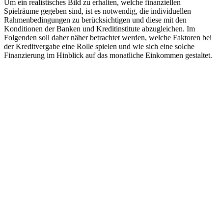
Um ein realistisches Bild zu erhalten, welche finanziellen
man
Spielräume gegeben sind, ist es notwendig, die individuellen
bei
Rahmenbedingungen zu berücksichtigen und diese mit den
1500
Konditionen der Banken und Kreditinstitute abzugleichen. Im
€
Folgenden soll daher näher betrachtet werden, welche Faktoren bei
netto?
der Kreditvergabe eine Rolle spielen und wie sich eine solche
Finanzierung im Hinblick auf das monatliche Einkommen gestaltet.