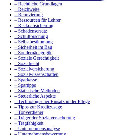
– Rechtliche Grundlagen
– Reichweite
– Renovierung
– Ressourcen für Lehrer
– Risikoabsicherung
– Schadensersatz
– Schulforschung
– Selbstbestimmung
– Sicherheit im Bau
– Sonderpädagogik
– Soziale Gerechtigkeit
– Sozialrecht
– Sozialversicherung
– Sozialwissenschaften
– Sparkasse
– Spartipps
– Statistische Methoden
– Steuerliche Aspekte
– Technologischer Einsatz in der Pflege
– Tipps zur Kreditzusage
– Topverdiener
– Träger der Sozialversicherung
– Tragfähigkeit
– Unternehmensanalyse
– Unternehmensbewertung