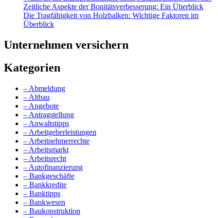
Zeitliche Aspekte der Bonitätsverbesserung: Ein Überblick
Die Tragfähigkeit von Holzbalken: Wichtige Faktoren im
Überblick
Unternehmen versichern
Kategorien
– Abmeldung
– Altbau
– Angebote
– Antragstellung
– Anwaltstipps
– Arbeitgeberleistungen
– Arbeitnehmerrechte
– Arbeitsmarkt
– Arbeitsrecht
– Autofinanzierung
– Bankgeschäfte
– Bankkredite
– Banktipps
– Bankwesen
– Baukonstruktion