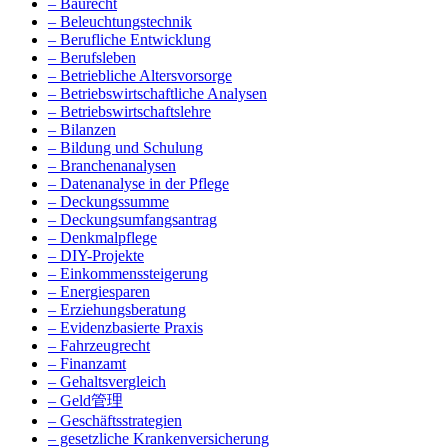
– Baurecht
– Beleuchtungstechnik
– Berufliche Entwicklung
– Berufsleben
– Betriebliche Altersvorsorge
– Betriebswirtschaftliche Analysen
– Betriebswirtschaftslehre
– Bilanzen
– Bildung und Schulung
– Branchenanalysen
– Datenanalyse in der Pflege
– Deckungssumme
– Deckungsumfangsantrag
– Denkmalpflege
– DIY-Projekte
– Einkommenssteigerung
– Energiesparen
– Erziehungsberatung
– Evidenzbasierte Praxis
– Fahrzeugrecht
– Finanzamt
– Gehaltsvergleich
– Geld管理
– Geschäftsstrategien
– gesetzliche Krankenversicherung