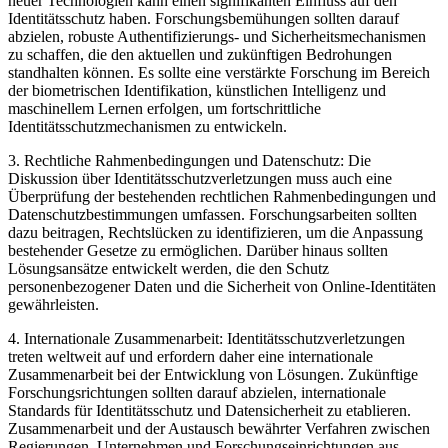
neuer Technologien kann einen signifikanten Einfluss auf den
Identitätsschutz haben. Forschungsbemühungen ​sollten ‌darauf
abzielen, robuste Authentifizierungs- und Sicherheitsmechanismen
zu schaffen, die ‌den aktuellen und‌ zukünftigen Bedrohungen
standhalten können. Es sollte‌ eine‍ verstärkte‌ Forschung im Bereich
der biometrischen Identifikation, künstlichen Intelligenz und
maschinellem Lernen‌ erfolgen, ⁤um fortschrittliche
Identitätsschutzmechanismen zu entwickeln.
3.‍ Rechtliche Rahmenbedingungen und Datenschutz: Die
Diskussion über Identitätsschutzverletzungen muss auch⁢ eine
Überprüfung der bestehenden rechtlichen ​Rahmenbedingungen​ und
Datenschutzbestimmungen umfassen. Forschungsarbeiten sollten​
dazu beitragen, Rechtslücken zu⁣ identifizieren, um‍ die Anpassung ​
bestehender Gesetze zu ermöglichen. ​Darüber hinaus sollten
Lösungsansätze entwickelt werden, die den Schutz
personenbezogener ‌Daten⁢ und die Sicherheit von Online-Identitäten
gewährleisten.
4. Internationale ⁤Zusammenarbeit: Identitätsschutzverletzungen
⁢treten weltweit ⁢auf und erfordern daher eine internationale
Zusammenarbeit‍ bei der Entwicklung ‌von Lösungen. Zukünftige
Forschungsrichtungen sollten darauf abzielen, internationale
Standards für ⁣Identitätsschutz und Datensicherheit zu ‍etablieren.
Zusammenarbeit⁤ und der Austausch bewährter Verfahren‌ zwischen
Regierungen, Unternehmen und Forschungseinrichtungen aus