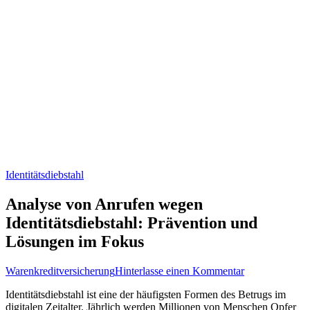
Identitätsdiebstahl
Analyse von Anrufen wegen
Identitätsdiebstahl: Prävention und
Lösungen im Fokus
zu
Warenkreditversicherung
Hinterlasse einen Kommentar
Analyse
Identitätsdiebstahl ist eine der häufigsten Formen des⁣ Betrugs im
von
digitalen Zeitalter. Jährlich werden Millionen ⁤von Menschen Opfer‌
Anrufen