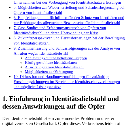
Unternehmen bei⁣ der‌ Vorbeugung von Identitätsschutzverletzungen
5. ⁣Möglichkeiten zur ⁤Wiederherstellung und Schadensbegrenzung bei
Opfern von Identitätsdiebstahl
6. Empfehlungen und Richtlinien für den Schutz von Identitäten und
zur Erhöhung des allgemeinen⁢ Bewusstseins für Identitätsdiebstahl
7. Case-Studies⁣ und ‌Erfahrungsaustausch von Opfern von
Identitätsdiebstahl und deren Überwindung ⁤der ⁢Krise
8. Zukunftsperspektiven und ‍Herausforderungen bei ​der ⁣Bewältigung
⁤von Identitätsdiebstahl
9. Zusammenfassung und ⁤Schlussfolgerungen aus der ⁢Analyse von
Anrufen wegen Identitätsdiebstahl
Anrufhäufigkeit und betroffene Gruppen
Häufig gestohlene Identitätsdaten
Auswirkungen von⁣ Identitätsdiebstahl‌
Möglichkeiten zur Vorbeugung
10. Diskussion und Handlungsempfehlungen ‌für zukünftige
Forschungsrichtungen⁣ im Bereich der Identitätsschutzverletzungen
und‌ mögliche Lösungsansätze
1. ⁣Einführung in Identitätsdiebstahl und
dessen Auswirkungen auf⁢ die⁢ Opfer
Der Identitätsdiebstahl ⁢ist ein ​zunehmendes Problem in unserer
digital ⁢vernetzten Gesellschaft. Opfer dieses Verbrechens leiden oft