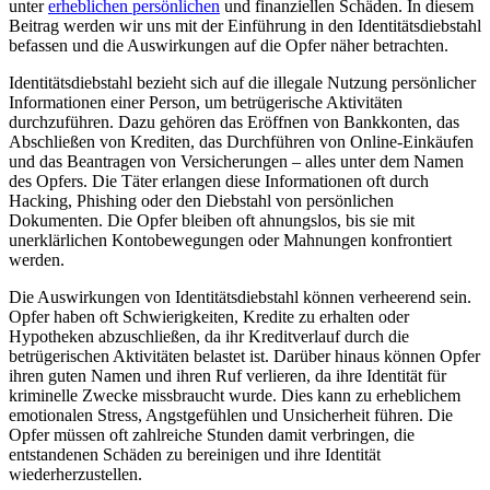
unter
erheblichen persönlichen
und finanziellen Schäden. In diesem
Beitrag werden wir uns mit ‍der Einführung in den Identitätsdiebstahl
befassen und die Auswirkungen auf die Opfer näher ⁤betrachten.
Identitätsdiebstahl bezieht sich auf die⁤ illegale Nutzung persönlicher
Informationen einer Person, ⁣um‍ betrügerische Aktivitäten
durchzuführen. Dazu gehören das Eröffnen von Bankkonten, das
Abschließen von Krediten,⁢ das Durchführen von Online-Einkäufen
und das Beantragen von Versicherungen – alles unter dem Namen
des Opfers. ‍Die Täter erlangen diese Informationen oft durch
Hacking, Phishing oder den Diebstahl von ⁢persönlichen
Dokumenten. Die ‍Opfer bleiben oft‍ ahnungslos, bis sie mit
unerklärlichen Kontobewegungen ⁢oder Mahnungen konfrontiert​
werden.
Die Auswirkungen⁤ von Identitätsdiebstahl können verheerend sein.
Opfer haben oft Schwierigkeiten, Kredite⁢ zu erhalten oder
Hypotheken abzuschließen, ⁣da ihr Kreditverlauf durch die
betrügerischen Aktivitäten belastet ist. Darüber‍ hinaus können Opfer
‌ihren⁣ guten ‍Namen und ihren Ruf verlieren, da ihre ​Identität für
kriminelle Zwecke‌ missbraucht wurde. Dies ‌kann zu erheblichem
emotionalen⁢ Stress, Angstgefühlen und Unsicherheit führen. ⁢Die
Opfer müssen oft zahlreiche Stunden damit​ verbringen, die
entstandenen Schäden zu bereinigen und ihre Identität
wiederherzustellen.