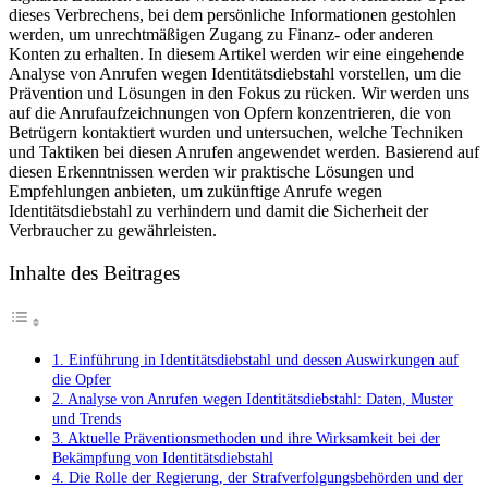
dieses‌ Verbrechens, bei dem persönliche Informationen gestohlen
wegen
⁢werden,‌ um unrechtmäßigen Zugang⁣ zu ⁣Finanz- oder anderen
Identitätsdiebst
Konten zu ‌erhalten. ⁤In diesem Artikel werden wir eine eingehende
Prävention
Analyse von Anrufen wegen⁢ Identitätsdiebstahl vorstellen, um die
und
Prävention und Lösungen in ‌den‌ Fokus zu rücken.⁤ Wir werden uns
Lösungen
auf die Anrufaufzeichnungen von Opfern konzentrieren, die von
im
Betrügern kontaktiert​ wurden ⁤und untersuchen, welche Techniken
Fokus
und⁤ Taktiken bei diesen Anrufen angewendet werden. Basierend auf
diesen Erkenntnissen werden wir ⁢praktische ⁢Lösungen und
Empfehlungen anbieten, um zukünftige Anrufe wegen
Identitätsdiebstahl zu ‌verhindern ⁣und​ damit die Sicherheit der
Verbraucher zu gewährleisten.
Inhalte des Beitrages
1. ⁣Einführung in Identitätsdiebstahl und dessen Auswirkungen auf⁢
die⁢ Opfer
2. Analyse von Anrufen wegen Identitätsdiebstahl: Daten, Muster
‍und Trends
3. Aktuelle Präventionsmethoden⁣ und ihre Wirksamkeit bei​ der
⁣Bekämpfung von Identitätsdiebstahl
4. Die Rolle ⁤der Regierung, der Strafverfolgungsbehörden und⁢ der