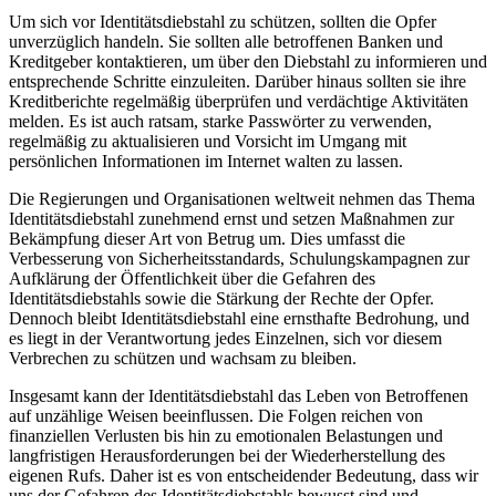
Um‍ sich vor Identitätsdiebstahl ‍zu‌ schützen, sollten ⁢die Opfer
unverzüglich handeln. Sie sollten alle betroffenen Banken⁤ und
Kreditgeber kontaktieren, um über den Diebstahl zu informieren und
entsprechende Schritte einzuleiten. Darüber hinaus⁣ sollten sie​ ihre
Kreditberichte regelmäßig überprüfen und verdächtige Aktivitäten
melden. Es ist auch ratsam, starke Passwörter zu verwenden,
regelmäßig⁣ zu aktualisieren und Vorsicht im Umgang mit
persönlichen Informationen im⁣ Internet walten zu lassen.
Die Regierungen und Organisationen weltweit nehmen das Thema
Identitätsdiebstahl zunehmend ernst und setzen ⁤Maßnahmen zur
Bekämpfung dieser ⁤Art von Betrug um. ‍Dies umfasst die
Verbesserung von Sicherheitsstandards, Schulungskampagnen ‍zur
Aufklärung der Öffentlichkeit ​über die Gefahren des
Identitätsdiebstahls ‍sowie die Stärkung der Rechte‍ der Opfer.
Dennoch bleibt Identitätsdiebstahl⁢ eine ernsthafte⁣ Bedrohung, und
es liegt ‍in der Verantwortung jedes Einzelnen, sich⁤ vor diesem
Verbrechen zu schützen​ und wachsam zu bleiben.
Insgesamt kann der Identitätsdiebstahl das Leben ‌von Betroffenen
auf ‍unzählige Weisen beeinflussen. Die Folgen reichen von
finanziellen Verlusten bis hin zu emotionalen Belastungen und
langfristigen Herausforderungen bei der Wiederherstellung des
eigenen ‌Rufs. Daher ist es von entscheidender Bedeutung, dass wir
uns‌ der Gefahren des Identitätsdiebstahls bewusst sind und