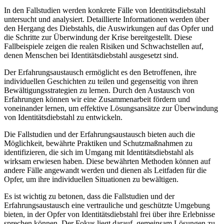
In ‍den Fallstudien werden konkrete Fälle von Identitätsdiebstahl
untersucht und analysiert. Detaillierte Informationen werden über
den Hergang des Diebstahls, die Auswirkungen auf das Opfer und
die Schritte zur Überwindung der Krise bereitgestellt. Diese ​
Fallbeispiele zeigen die realen Risiken und Schwachstellen auf,
denen Menschen bei ⁤Identitätsdiebstahl ausgesetzt sind.
Der Erfahrungsaustausch ermöglicht es den Betroffenen, ihre
individuellen Geschichten zu teilen und gegenseitig von ihren
‌Bewältigungsstrategien zu lernen. Durch den Austausch von
Erfahrungen können wir⁢ eine Zusammenarbeit⁤ fördern und
⁤voneinander lernen, um‍ effektive ​Lösungsansätze ⁣zur Überwindung ​
von Identitätsdiebstahl ‌zu ‌entwickeln.
Die Fallstudien und der Erfahrungsaustausch bieten auch⁤ die
Möglichkeit, bewährte Praktiken und Schutzmaßnahmen zu
identifizieren,⁢ die sich im Umgang mit Identitätsdiebstahl als ​
wirksam erwiesen haben. Diese‍ bewährten ‌Methoden können auf
andere Fälle‌ angewandt werden und‌ dienen als Leitfaden für ‌die
Opfer, um ihre individuellen Situationen zu bewältigen.
Es⁢ ist wichtig zu betonen, dass die‍ Fallstudien und der
Erfahrungsaustausch eine vertrauliche und geschützte Umgebung
bieten,‌ in der Opfer von Identitätsdiebstahl frei⁤ über ihre Erlebnisse
sprechen können.⁣ Der Fokus liegt darauf, gemeinsam Lösungen zu