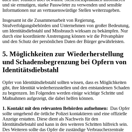
und sie ermutigen, ‌starke Passwörter zu verwenden⁣ und sensible
Informationen nur an vertrauenswürdige Stellen weiterzugeben.
Insgesamt ⁢ist die Zusammenarbeit​ von Regierung,‌
Strafverfolgungsbehörden und Unternehmen von großer Bedeutung,
⁤um Identitätsdiebstahl und Missbrauch wirksam zu bekämpfen. Nur
⁣durch eine koordinierte Anstrengung können wir die Privatsphäre
‌und⁣ den Schutz der ‌persönlichen Daten der⁣ Bürger gewährleisten.
5. ⁣Möglichkeiten zur ⁤Wiederherstellung
und Schadensbegrenzung bei Opfern von
Identitätsdiebstahl
Opfer von⁣ Identitätsdiebstahl sollten‍ wissen, dass es Möglichkeiten
gibt, ihre Identität wiederherzustellen und den entstandenen Schaden
zu begrenzen. Im Folgenden werden einige wichtige ‌Schritte ⁢und
Maßnahmen aufgezeigt, die dabei helfen können.
1. Kontakt⁤ mit den relevanten Behörden aufnehmen:
​ Das Opfer
sollte umgehend die örtliche Polizei kontaktieren und eine offizielle
Anzeige erstatten. Diese​ dient als Nachweis⁤ für den
Identitätsdiebstahl und kann in den weiteren Schritten‌ hilfreich sein.
⁤Des Weiteren⁤ sollte das Opfer die zuständige Verbraucherzentrale