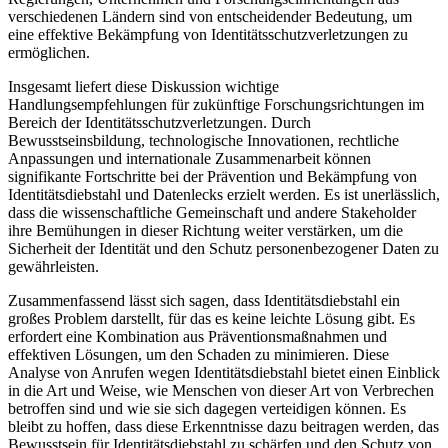
verschiedenen Ländern sind von entscheidender Bedeutung, um
⁢eine effektive Bekämpfung von Identitätsschutzverletzungen zu
ermöglichen.
Insgesamt liefert diese Diskussion⁢ wichtige
Handlungsempfehlungen⁤ für zukünftige Forschungsrichtungen im
Bereich der Identitätsschutzverletzungen. Durch
Bewusstseinsbildung,‍ technologische Innovationen, ⁤rechtliche
Anpassungen ⁣und​ internationale Zusammenarbeit können
signifikante Fortschritte bei der‌ Prävention und ⁤Bekämpfung von
Identitätsdiebstahl und Datenlecks ⁣erzielt ⁢werden. Es ist unerlässlich,
dass die wissenschaftliche⁤ Gemeinschaft und andere Stakeholder
ihre Bemühungen in dieser Richtung weiter verstärken, um die
Sicherheit der Identität und den Schutz personenbezogener Daten zu
gewährleisten.
Zusammenfassend lässt sich sagen, dass Identitätsdiebstahl ein
großes Problem ⁣darstellt,⁢ für das es keine ‌leichte⁤ Lösung gibt. Es
erfordert​ eine Kombination ⁤aus⁤ Präventionsmaßnahmen und
effektiven Lösungen, ⁢um den Schaden ⁤zu minimieren.⁣ Diese
Analyse von Anrufen wegen‌ Identitätsdiebstahl bietet‍ einen Einblick
‌in die Art⁣ und Weise, wie‍ Menschen von dieser Art von Verbrechen
betroffen sind und wie sie sich dagegen verteidigen ‍können. ‍Es
bleibt zu⁣ hoffen, dass diese Erkenntnisse dazu beitragen werden, das
Bewusstsein für Identitätsdiebstahl ‍zu ‍schärfen und den Schutz⁤ von ​