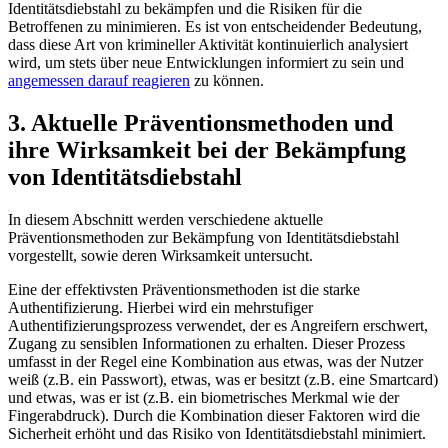
Identitätsdiebstahl zu bekämpfen und die Risiken für die
Betroffenen zu ​minimieren. Es ist ​von entscheidender ⁤Bedeutung,
dass diese Art von krimineller Aktivität ⁢kontinuierlich analysiert
wird, um stets⁣ über neue Entwicklungen informiert zu sein und‍
angemessen ‍darauf reagieren
zu können.
3. Aktuelle Präventionsmethoden⁣ und
ihre Wirksamkeit bei​ der ⁣Bekämpfung
von Identitätsdiebstahl
In diesem ⁢Abschnitt⁣ werden‍ verschiedene aktuelle
Präventionsmethoden zur Bekämpfung von Identitätsdiebstahl
vorgestellt, sowie ‍deren Wirksamkeit untersucht.
Eine der effektivsten Präventionsmethoden ist die starke
Authentifizierung. Hierbei‍ wird ein⁣ mehrstufiger⁤
Authentifizierungsprozess verwendet, der es Angreifern erschwert,
Zugang zu sensiblen Informationen zu erhalten. Dieser Prozess
⁣umfasst in der ⁢Regel eine Kombination aus ⁤etwas, was der Nutzer
weiß (z.B. ein Passwort), etwas,‌ was⁣ er besitzt (z.B. eine Smartcard)
und etwas, was ‌er‌ ist​ (z.B.⁤ ein biometrisches Merkmal ⁣wie der
Fingerabdruck). ⁤Durch die Kombination dieser⁢ Faktoren wird ‍die
Sicherheit erhöht​ und ⁤das Risiko von Identitätsdiebstahl minimiert.