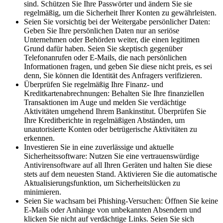
sind. Schützen ⁢Sie Ihre Passwörter und⁣ ändern Sie sie
⁤regelmäßig, um die Sicherheit Ihrer Konten zu gewährleisten.
Seien Sie vorsichtig bei der Weitergabe persönlicher‍ Daten:
Geben Sie ⁣Ihre persönlichen Daten ⁤nur an ⁣seriöse
Unternehmen oder Behörden weiter, die ⁤einen legitimen
‌Grund dafür ⁤haben. Seien Sie skeptisch ‌gegenüber⁣
Telefonanrufen oder E-Mails, die nach persönlichen
Informationen fragen, und geben Sie diese⁤ nicht preis, es sei
denn, Sie können ‍die Identität des⁢ Anfragers verifizieren.
Überprüfen ⁣Sie regelmäßig Ihre Finanz- und
Kreditkartenabrechnungen: Behalten Sie Ihre finanziellen⁤
Transaktionen im Auge ⁣und melden‌ Sie verdächtige
Aktivitäten umgehend Ihrem Bankinstitut. Überprüfen ⁣Sie
Ihre Kreditberichte in regelmäßigen Abständen, um
unautorisierte ‌Konten oder betrügerische Aktivitäten⁢ zu
⁣erkennen.
Investieren Sie​ in eine zuverlässige und aktuelle
Sicherheitssoftware: Nutzen Sie ‌eine vertrauenswürdige
Antivirensoftware auf all Ihren Geräten und halten Sie​ diese
stets⁣ auf dem neuesten Stand.​ Aktivieren⁤ Sie die automatische
Aktualisierungsfunktion, ‌um Sicherheitslücken zu
minimieren.
Seien⁢ Sie wachsam bei Phishing-Versuchen: Öffnen Sie keine
E-Mails oder Anhänge von unbekannten ⁤Absendern und
klicken Sie nicht auf ‌verdächtige Links. Seien Sie sich