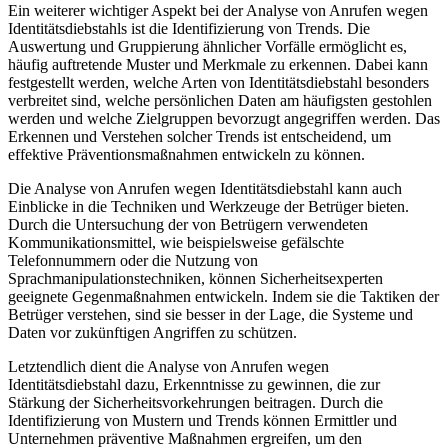
Ein ⁣weiterer wichtiger Aspekt bei der ⁣Analyse⁢ von Anrufen wegen
Identitätsdiebstahls ist die Identifizierung von Trends. ​Die
Auswertung‌ und Gruppierung ähnlicher Vorfälle ermöglicht es,
häufig auftretende Muster und Merkmale zu erkennen. Dabei kann⁤
festgestellt werden, welche Arten von Identitätsdiebstahl​ besonders
verbreitet sind, welche persönlichen Daten am häufigsten gestohlen
werden ‍und welche Zielgruppen bevorzugt angegriffen werden. Das
Erkennen‍ und Verstehen solcher⁤ Trends ist entscheidend, um
effektive Präventionsmaßnahmen entwickeln⁣ zu können.
Die Analyse​ von Anrufen wegen Identitätsdiebstahl kann auch
Einblicke in die​ Techniken und Werkzeuge der‌ Betrüger bieten.
Durch die⁤ Untersuchung der von Betrügern verwendeten
Kommunikationsmittel, wie beispielsweise gefälschte
Telefonnummern ⁣oder die Nutzung von
Sprachmanipulationstechniken, können Sicherheitsexperten
geeignete Gegenmaßnahmen entwickeln. Indem sie die Taktiken der
Betrüger ‌verstehen,‌ sind sie besser in ⁤der Lage, die Systeme und
Daten vor⁣ zukünftigen Angriffen zu schützen.
Letztendlich dient die Analyse von Anrufen wegen
Identitätsdiebstahl dazu, Erkenntnisse zu gewinnen, die ‌zur
Stärkung der Sicherheitsvorkehrungen beitragen. ‌Durch die
Identifizierung von⁢ Mustern und Trends ⁤können Ermittler und
Unternehmen präventive Maßnahmen ergreifen, um den