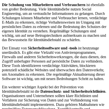
Die Schulung von⁤ Mitarbeitern⁤ und Verbrauchern
ist ebenfalls
von großer Bedeutung. Viele Identitätsdiebe nutzen Social
Engineering, um an vertrauliche ⁣Informationen zu gelangen.‍ Durch
Schulungen können Mitarbeiter und Verbraucher ‌lernen, verdächtige
E-Mails zu erkennen, ⁤richtige Verhaltensweisen im Umgang mit
persönlichen Daten zu erlernen und die Bedeutung des Schutzes der
eigenen ‌Identität zu​ verstehen. Regelmäßige Schulungen sind
wichtig, um auf neue Betrugstechniken aufmerksam ‍zu machen und
das Bewusstsein für Identitätsdiebstahl ⁤zu schärfen.
Der Einsatz ⁢von
Sicherheitssoftware und -tools
ist heutzutage
unerlässlich. Es gibt eine Vielzahl von Antivirenprogrammen,
Firewalls und anderen Sicherheitswerkzeugen, die dazu dienen, den‌
Zugriff unbefugter Personen auf persönliche Daten⁣ zu verhindern.
Diese Tools ⁢identifizieren verdächtige Aktivitäten, blockieren
potenziell⁢ schädliche Websites⁢ und überwachen den ‍Datenverkehr,
⁤um Anomalien zu erkennen. Die regelmäßige Aktualisierung dieser
Software ⁤ist ⁤wichtig, um mit ​neuen Bedrohungen Schritt zu halten.
Ein ⁣weiterer wichtiger⁣ Aspekt bei der Prävention von
Identitätsdiebstahl ist die
Datenschutz- ⁣und Sicherheitsrichtlinien
.
Organisationen ‍und Unternehmen sollten klare Richtlinien und
Verfahren ⁣zur Sicherung von Daten und zur Verhinderung von
Identitätsdiebstahl implementieren. Dazu gehören Maßnahmen wie
regelmäßige ‍Datenverschlüsselung, ⁢Zugriffskontrolle und