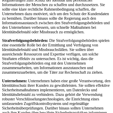
Regulierungen zum ⁤Schutz der​ Identität und persönlicher
Informationen‌ der Menschen zu schaffen und durchzusetzen. Sie
sollte eine klare rechtliche Rahmenbedingung schaffen, die​
Unternehmen dazu motiviert, sich⁢ um den Schutz der​ Kundendaten
zu‌ bemühen. Darüber hinaus sollte die Regierung auch ‍den
Informationsaustausch zwischen den Strafverfolgungsbehörden und
den Unternehmen verbessern, um schnelle Maßnahmen bei
Identitätsdiebstahl⁤ oder Missbrauch zu⁤ ermöglichen.
Strafverfolgungsbehörden:
‍Die Strafverfolgungsbehörden spielen
eine essentielle Rolle bei der Ermittlung und Verfolgung von
Identitätsdiebstahl ​und Missbrauchsfällen. Sie sollten über
ausreichende Ressourcen‍ und ⁢Expertise verfügen, um⁣ solche⁤
Straftaten effektiv zu untersuchen. Es⁢ ist wichtig, dass die
Strafverfolgungsbehörden eng mit den⁣ Unternehmen
zusammenarbeiten, um Informationen‌ auszutauschen und
zusammenzuarbeiten, um die Täter zur⁢ Rechenschaft zu ziehen.
Unternehmen:
Unternehmen haben eine ⁣große ‍Verantwortung, den
Identitätsschutz ‌ihrer Kunden⁤ zu​ gewährleisten. Sie sollten effektive
Sicherheitsmaßnahmen ‌implementieren, um Datenlecks⁣ und⁣
Identitätsdiebstahl ‌zu ​verhindern. Dazu gehört die⁣ Verwendung
robuster Verschlüsselungstechnologien, ‍die Einrichtung eines
umfassenden Zugriffskontrollsystems und regelmäßige
Sicherheitsüberprüfungen. Darüber hinaus sollten Unternehmen
auch ihre Kunden über bewährte Sicherheitspraktiken​ informieren