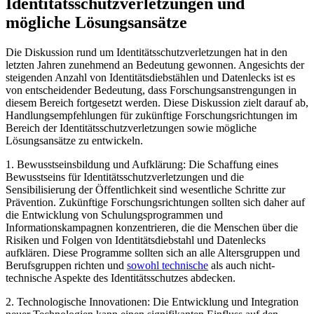
Identitätsschutzverletzungen und‌
mögliche Lösungsansätze
Die Diskussion rund um ⁣Identitätsschutzverletzungen hat⁢ in⁣ den
letzten Jahren zunehmend an Bedeutung gewonnen. Angesichts der⁣
steigenden Anzahl von Identitätsdiebstählen und⁤ Datenlecks ist es
von entscheidender Bedeutung, dass Forschungsanstrengungen‌ in
diesem Bereich fortgesetzt werden. Diese ‌Diskussion zielt⁢ darauf ab,
Handlungsempfehlungen für zukünftige Forschungsrichtungen⁢ im
Bereich⁤ der Identitätsschutzverletzungen sowie mögliche
Lösungsansätze zu entwickeln.
1. Bewusstseinsbildung‍ und Aufklärung: Die Schaffung eines
Bewusstseins​ für ⁢Identitätsschutzverletzungen und‍ die
Sensibilisierung der Öffentlichkeit sind wesentliche Schritte zur
Prävention. Zukünftige Forschungsrichtungen sollten sich ​daher auf
die ‌Entwicklung‍ von Schulungsprogrammen und⁣
Informationskampagnen konzentrieren,‍ die die Menschen über die
Risiken und⁣ Folgen von Identitätsdiebstahl ‍und ​Datenlecks
aufklären. Diese Programme ​sollten sich ‍an alle Altersgruppen und
Berufsgruppen richten‌ und
sowohl technische
als auch nicht-
technische Aspekte des Identitätsschutzes abdecken.
2. Technologische Innovationen: Die Entwicklung und Integration