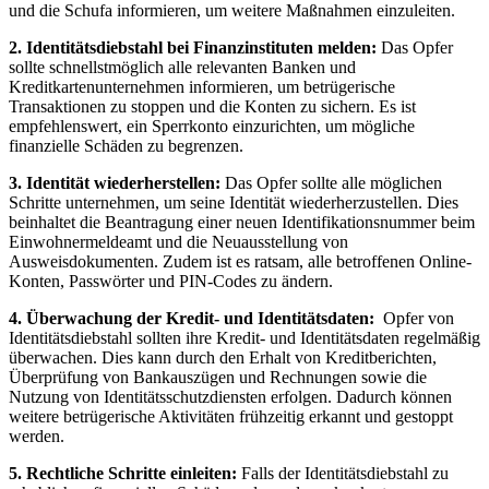
und die Schufa informieren, um weitere Maßnahmen einzuleiten.
2. Identitätsdiebstahl bei Finanzinstituten melden:
Das ​Opfer
sollte schnellstmöglich alle relevanten ⁣Banken und
Kreditkartenunternehmen informieren, um betrügerische​
Transaktionen zu stoppen und⁤ die Konten zu sichern. Es ist⁣
empfehlenswert, ein Sperrkonto‌ einzurichten, um mögliche ​
finanzielle Schäden zu begrenzen.
3. Identität wiederherstellen:
Das Opfer sollte alle möglichen
Schritte​ unternehmen, um seine Identität wiederherzustellen. Dies
beinhaltet die​ Beantragung einer neuen Identifikationsnummer⁤ beim
Einwohnermeldeamt und die ⁤Neuausstellung von
Ausweisdokumenten. Zudem ist es ratsam, alle betroffenen Online-
Konten, Passwörter und⁤ PIN-Codes zu ändern.
4. Überwachung der​ Kredit- und Identitätsdaten:
⁣ Opfer von
Identitätsdiebstahl sollten ihre Kredit- und Identitätsdaten regelmäßig
überwachen. Dies kann ⁤durch den Erhalt⁤ von Kreditberichten,
Überprüfung von Bankauszügen und Rechnungen sowie die
Nutzung⁢ von Identitätsschutzdiensten ‍erfolgen. Dadurch können
weitere betrügerische Aktivitäten frühzeitig erkannt und‍ gestoppt
werden.
5.​ Rechtliche ⁤Schritte einleiten:
Falls der Identitätsdiebstahl zu