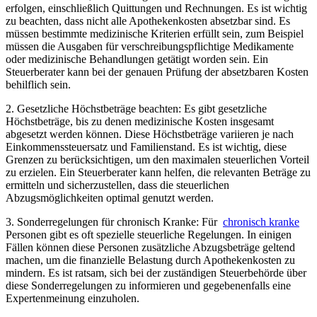
erfolgen, einschließlich Quittungen ⁤und Rechnungen. Es ist wichtig
zu ⁤beachten, dass nicht alle‍ Apothekenkosten absetzbar sind. Es
müssen bestimmte medizinische Kriterien‌ erfüllt sein, zum Beispiel
müssen die Ausgaben⁣ für verschreibungspflichtige Medikamente
oder medizinische Behandlungen getätigt worden sein. Ein⁤
Steuerberater kann bei ​der ‍genauen Prüfung der absetzbaren Kosten
behilflich sein.
2.‍ Gesetzliche Höchstbeträge beachten: Es gibt gesetzliche
Höchstbeträge, bis zu denen medizinische Kosten insgesamt
abgesetzt werden können. Diese Höchstbeträge⁢ variieren je nach​
Einkommenssteuersatz und Familienstand. ‍Es ist wichtig, diese
Grenzen zu ‍berücksichtigen, um ‍den maximalen steuerlichen Vorteil
zu erzielen. Ein Steuerberater kann helfen, die relevanten Beträge zu
ermitteln und sicherzustellen, dass die steuerlichen
Abzugsmöglichkeiten⁢ optimal​ genutzt werden.
3. Sonderregelungen für chronisch Kranke: Für ‌
chronisch ‌kranke
Personen gibt es⁣ oft spezielle‌ steuerliche Regelungen. In⁤ einigen
Fällen​ können diese⁢ Personen‌ zusätzliche Abzugsbeträge geltend
machen, um die finanzielle Belastung durch Apothekenkosten zu
mindern. Es ist ratsam, sich bei der zuständigen Steuerbehörde über
diese Sonderregelungen⁣ zu informieren​ und gegebenenfalls eine
Expertenmeinung einzuholen.