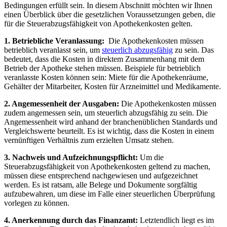
Bedingungen erfüllt sein.⁢ In diesem Abschnitt möchten wir Ihnen
einen Überblick über die ⁢gesetzlichen Voraussetzungen geben, die
für die Steuerabzugsfähigkeit von Apothekenkosten gelten.
1. Betriebliche Veranlassung:
‌ Die Apothekenkosten müssen
betrieblich veranlasst sein, um
steuerlich abzugsfähig
​zu sein. Das
bedeutet, dass die Kosten in direktem Zusammenhang mit dem
Betrieb der Apotheke stehen​ müssen.⁢ Beispiele für betrieblich
veranlasste Kosten können sein:⁤ Miete für die Apothekenräume,
Gehälter der Mitarbeiter, Kosten für ‍Arzneimittel und Medikamente.
2. Angemessenheit der Ausgaben:
Die Apothekenkosten müssen
zudem angemessen sein, um steuerlich⁣ abzugsfähig⁤ zu sein. Die
Angemessenheit wird anhand der branchenüblichen Standards und
Vergleichswerte beurteilt. Es ist wichtig, dass‌ die Kosten in einem
vernünftigen Verhältnis zum erzielten Umsatz stehen.
3. Nachweis ‌und ⁢Aufzeichnungspflicht:
Um die⁣
Steuerabzugsfähigkeit von Apothekenkosten geltend zu machen,
müssen diese entsprechend nachgewiesen und aufgezeichnet
werden. Es ist ratsam,⁣ alle‌ Belege und Dokumente sorgfältig
aufzubewahren,‌ um diese im⁣ Falle einer steuerlichen Überprüfung
vorlegen zu können.
4. Anerkennung durch das Finanzamt:
Letztendlich liegt⁣ es im