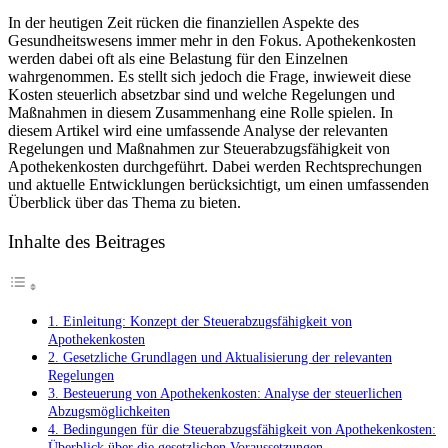
Steuerabzugsfä
In der heutigen Zeit rücken die finanziellen Aspekte des
von
Gesundheitswesens immer mehr ⁣in⁤ den Fokus. Apothekenkosten‍
Apothekenkost
werden dabei oft als eine Belastung für den Einzelnen
Eine
wahrgenommen. ⁢Es stellt sich jedoch die Frage, inwieweit diese
umfassende
Kosten steuerlich absetzbar sind⁣ und welche ‌Regelungen und
Analyse
Maßnahmen in diesem‍ Zusammenhang eine Rolle‌ spielen. In
der
diesem Artikel⁢ wird eine ⁢umfassende Analyse der relevanten
relevanten
Regelungen und Maßnahmen zur Steuerabzugsfähigkeit von
Regelungen
Apothekenkosten durchgeführt. Dabei werden Rechtsprechungen
und
und aktuelle Entwicklungen berücksichtigt, um einen ‍umfassenden
Maßnahmen“.
Überblick über ‍das Thema zu bieten.
Inhalte des Beitrages
1. Einleitung: Konzept der Steuerabzugsfähigkeit von
Apothekenkosten
2. Gesetzliche Grundlagen und ⁤Aktualisierung der relevanten
Regelungen
3. Besteuerung von Apothekenkosten:⁢ Analyse der steuerlichen
Abzugsmöglichkeiten
4. Bedingungen für die Steuerabzugsfähigkeit ‍von Apothekenkosten:
Überblick über die gesetzlichen Voraussetzungen