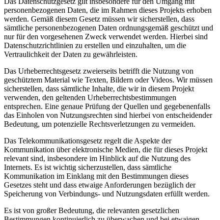
Das ‍Datenschutzgesetz gilt ‍insbesondere für den⁤ Umgang mit
personenbezogenen Daten, die im Rahmen dieses Projekts erhoben
werden. Gemäß diesem Gesetz müssen wir sicherstellen,‌ dass
sämtliche personenbezogenen​ Daten ordnungsgemäß geschützt und
nur für den vorgesehenen Zweck ⁢verwendet werden. Hierbei sind
Datenschutzrichtlinien zu erstellen und einzuhalten, um die
Vertraulichkeit der Daten zu gewährleisten.
Das Urheberrechtsgesetz zweierseits betrifft die Nutzung von ​
geschütztem ⁣Material wie Texten, Bildern oder Videos. Wir müssen
sicherstellen, dass sämtliche Inhalte, die ​wir in diesem Projekt‍
verwenden, den geltenden Urheberrechtsbestimmungen
entsprechen. Eine genaue ⁤Prüfung der Quellen und gegebenenfalls
das Einholen von Nutzungsrechten⁤ sind hierbei von entscheidender
Bedeutung, um potenzielle Rechtsverletzungen zu vermeiden.
Das Telekommunikationsgesetz regelt die Aspekte der
Kommunikation ‍über elektronische Medien, die für dieses Projekt
relevant ‍sind, insbesondere im Hinblick auf die Nutzung des
Internets. Es ist wichtig sicherzustellen, dass sämtliche
Kommunikation im ⁢Einklang mit den Bestimmungen dieses
Gesetzes steht und⁢ dass ‍etwaige Anforderungen bezüglich der
Speicherung von Verbindungs- und​ Nutzungsdaten erfüllt werden.
Es ist von ‌großer Bedeutung, die ​relevanten gesetzlichen
Bestimmungen kontinuierlich zu überwachen und bei etwaigen